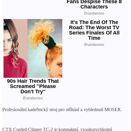
Profesionální kadeřnický stroj pro stříhání a vyblednutí MOSER.
CTX Corded Clipper TC-2 je kompaktní, vysokorychlostní