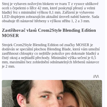
Stroj je vybaven nožovým blokem ve tvaru T z vysoce uhlíkové
oceli s čepelemi o šířce 42 mm, které poskytují přesný a velmi
hladký řez s minimální výškou 0,1 mm. Zařízení je vybaveno
LED displejem zobrazujícím aktuální úroveň nabití baterie. Sada
obsahuje tři nástavné hřebeny s výškou střihu 1, 2 a 3 mm.
Zastřihovač vlasů Crom2Style Blending Edition
MOSER
Strojek Crom2Style Blending Edition od značky MOSER je
dodáván se speciální plochou Blending Blade, která vám umožní
zastřihnout chloupky co nejblíže pokožce pro dokonale hladký a
čistý okraj a nejhladší přechody. Minimální výška sečení je 0,5
mm, maximální bez zohlednění odnímatelných hřebenů nástavce
je 2 mm.