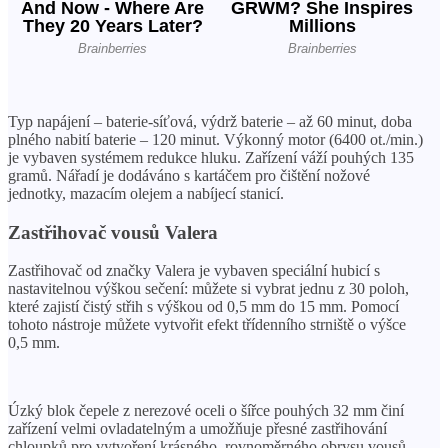
Typ napájení – baterie-síťová, výdrž baterie – až 60 minut, doba
plného nabití baterie – 120 minut. Výkonný motor (6400 ot./min.)
je vybaven systémem redukce hluku. Zařízení váží pouhých 135
gramů. Nářadí je dodáváno s kartáčem pro čištění nožové
jednotky, mazacím olejem a nabíjecí stanicí.
Zastřihovač vousů Valera
Zastřihovač od značky Valera je vybaven speciální hubicí s
nastavitelnou výškou sečení: můžete si vybrat jednu z 30 poloh,
které zajistí čistý střih s výškou od 0,5 mm do 15 mm. Pomocí
tohoto nástroje můžete vytvořit efekt třídenního strniště o výšce
0,5 mm.
Úzký blok čepele z nerezové oceli o šířce pouhých 32 mm činí
zařízení velmi ovladatelným a umožňuje přesné zastřihování
chloupků pro vytvoření krásného, ​​rovnoměrného obrysu vousů