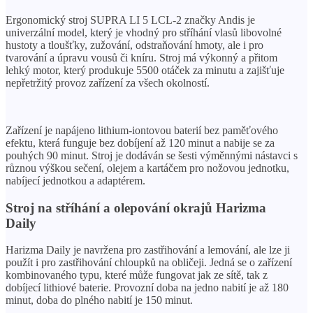
Ergonomický stroj SUPRA LI 5 LCL-2 značky Andis je
univerzální model, který je vhodný pro stříhání vlasů libovolné
hustoty a tloušťky, zužování, odstraňování hmoty, ale i pro
tvarování a úpravu vousů či kníru. Stroj má výkonný a přitom
lehký motor, který produkuje 5500 otáček za minutu a zajišťuje
nepřetržitý provoz zařízení za všech okolností.
Zařízení je napájeno lithium-iontovou baterií bez paměťového
efektu, která funguje bez dobíjení až 120 minut a nabije se za
pouhých 90 minut. Stroj je dodáván se šesti výměnnými nástavci s
různou výškou sečení, olejem a kartáčem pro nožovou jednotku,
nabíjecí jednotkou a adaptérem.
Stroj na stříhání a olepování okrajů Harizma
Daily
Harizma Daily je navržena pro zastřihování a lemování, ale lze ji
použít i pro zastřihování chloupků na obličeji. Jedná se o zařízení
kombinovaného typu, které může fungovat jak ze sítě, tak z
dobíjecí lithiové baterie. Provozní doba na jedno nabití je až 180
minut, doba do plného nabití je 150 minut.