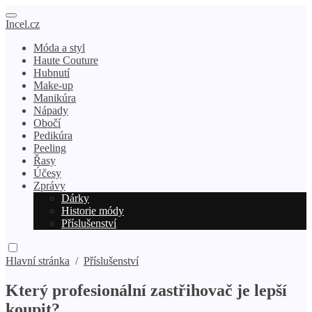
Incel.cz
Móda a styl
Haute Couture
Hubnutí
Make-up
Manikúra
Nápady
Obočí
Pedikúra
Peeling
Řasy
Účesy
Zprávy
Dárky
Historie módy
Příslušenství
Hlavní stránka
/
Příslušenství
Který profesionální zastřihovač je lepší
koupit?