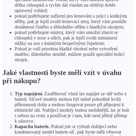
délku chloupků a rychle dát vlasům na obličeji dobře
upravený vzhled;
pokud potřebujete zařízení pro lemování a práci s krátkými
střihy, pak je lepší zvolit lemovací stroj, který vám pomůže
dosáhnout čistého a úhledného střihu s hladkým okrajem;
pokud potřebujete nástroj, který vám umožní zbavit se
chloupků v nose a uších, pak je lepší zvolit miniaturní
nůžky na nos s kulatými bezpečnými čepelemi;
Pokud je vaší prioritou hladké oholení nebo vytvoření
malého, úhledného strniště, můžete použít speciální holicí
strojek.
Jaké vlastnosti byste měli vzít v úvahu
při nákupu?
Typ napájení.
Zastřihovač vlasů lze napájet ze sítě nebo z
baterií. Síťové modely mohou být méně pohodlné kvůli
přítomnosti drátu a mohou fungovat pouze při připojení k
elektrické síti. Nabíjecí modely budou mobilnější, lze je brát
s sebou na cesty a používat je i tam, kde není přímý přístup
k zásuvce.
Kapacita baterie.
Pokud jste si vybrali dobíjecí nebo
kombinovaný model baterie-síť, pak byste měli věnovat