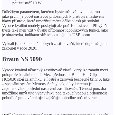
použití stačí 10 W.
Důležitým parametrem, kterému byste měli věnovat pozornost
jako první, je počet nástavců přiložených k přístroji a nastavení
hlavy přístroje, které umožňují měnit délku vlasů při stříhání.
Vysoce kvalitní modely poskytují alespoň 10 nastavení. Při výběru
byste také měli vzít v úvahu přítomnost doplňkových funkcí, jako
je obrazovka, indikátor sítě nebo nabíjení z USB portu.
Vybrali jsme 7 modelů dobrých zastřihovačů, které doporučujeme
zakoupit v roce 2020.
Braun NS 5090
Vysoce kvalitní německý zastřihovač vlasů, který lze zařadit mezi
poloprofesionální model. Mezi přednostmi Braun HairClip
HC5030 stojí za zmínku její ostré a zároveň bezpečné břity. A také
– speciální systém Memory Safetylock, díky kterému je
zapamatováno poslední nastavení zastřihovače. Těsnost pouzdra
umožňuje umýt tuto vychytávku pod tekoucí vodou a přítomnost
pohodlné gumové rukojeti zajišťuje pohodlné nošení v ruce.