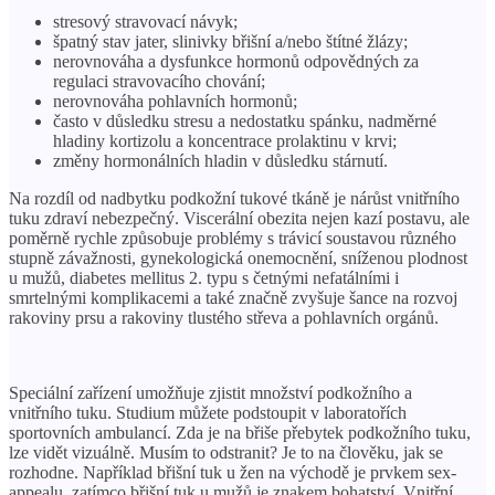
stresový stravovací návyk;
špatný stav jater, slinivky břišní a/nebo štítné žlázy;
nerovnováha a dysfunkce hormonů odpovědných za
regulaci stravovacího chování;
nerovnováha pohlavních hormonů;
často v důsledku stresu a nedostatku spánku, nadměrné
hladiny kortizolu a koncentrace prolaktinu v krvi;
změny hormonálních hladin v důsledku stárnutí.
Na rozdíl od nadbytku podkožní tukové tkáně je nárůst vnitřního
tuku zdraví nebezpečný. Viscerální obezita nejen kazí postavu, ale
poměrně rychle způsobuje problémy s trávicí soustavou různého
stupně závažnosti, gynekologická onemocnění, sníženou plodnost
u mužů, diabetes mellitus 2. typu s četnými nefatálními i
smrtelnými komplikacemi a také značně zvyšuje šance na rozvoj
rakoviny prsu a rakoviny tlustého střeva a pohlavních orgánů.
Speciální zařízení umožňuje zjistit množství podkožního a
vnitřního tuku. Studium můžete podstoupit v laboratořích
sportovních ambulancí. Zda je na břiše přebytek podkožního tuku,
lze vidět vizuálně. Musím to odstranit? Je to na člověku, jak se
rozhodne. Například břišní tuk u žen na východě je prvkem sex-
appealu, zatímco břišní tuk u mužů je znakem bohatství. Vnitřní