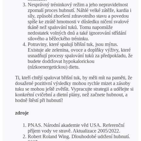
Nesprávný tréninkový režim a jeho nepravidelnost
zpomalí proces hubnutí. Náhlé velké zátěže, kardia i
síly, způsobí zhoršení zdravotního stavu a povedou
spíše ke ztrátě hmotnosti v důsledku ničení svalové
tkáně než spalování tuků. Tomu napomůže
nedostatek volných dnů a také ignorování střídání
silového a běžeckého tréninku.
Potraviny, které spalují břišní tuk, jsou mýtus.
Existuje ale zelenina, ovoce a doplňky výživy, které
usnadňují procesy spalování tuků za předpokladu, že
budete dodržovat hypokalorickou
(nízkoenergetickou) dietu.
Ti, kteří chtějí spalovat břišní tuk, by měli mít na paměti, že
dosažené pozitivní výsledky mohou rychle mizet a zásoby
tuku se mohou ještě zvětšit. Vypracujte strategii a udělejte si
konkrétní cvičební a dietní plány, než začnete hubnout, a
hodně štěstí při hubnutí!
zdroje
PNAS. Národní akademie věd USA. Referenční
příjem vody ve stravě. Aktualizace 2005/2022.
Robert Roland Wing. Dlouhodobé udržení hubnutí.