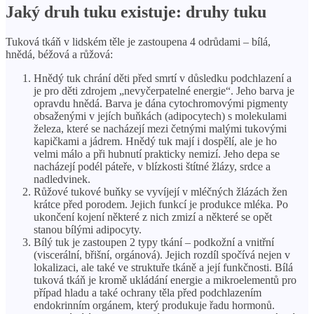
Jaký druh tuku existuje: druhy tuku
Tuková tkáň v lidském těle je zastoupena 4 odrůdami – bílá,
hnědá, béžová a růžová:
Hnědý tuk chrání děti před smrtí v důsledku podchlazení a
je pro děti zdrojem „nevyčerpatelné energie“. Jeho barva je
opravdu hnědá. Barva je dána cytochromovými pigmenty
obsaženými v jejích buňkách (adipocytech) s molekulami
železa, které se nacházejí mezi četnými malými tukovými
kapičkami a jádrem. Hnědý tuk mají i dospělí, ale je ho
velmi málo a při hubnutí prakticky nemizí. Jeho depa se
nacházejí podél páteře, v blízkosti štítné žlázy, srdce a
nadledvinek.
Růžové tukové buňky se vyvíjejí v mléčných žlázách žen
krátce před porodem. Jejich funkcí je produkce mléka. Po
ukončení kojení některé z nich zmizí a některé se opět
stanou bílými adipocyty.
Bílý tuk je zastoupen 2 typy tkání – podkožní a vnitřní
(viscerální, břišní, orgánová). Jejich rozdíl spočívá nejen v
lokalizaci, ale také ve struktuře tkáně a její funkčnosti. Bílá
tuková tkáň je kromě ukládání energie a mikroelementů pro
případ hladu a také ochrany těla před podchlazením
endokrinním orgánem, který produkuje řadu hormonů.