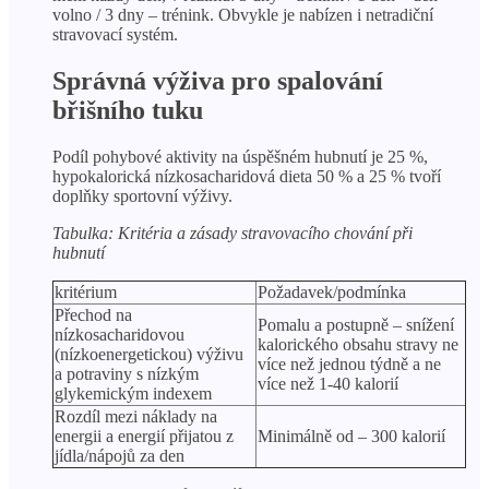
volno / 3 dny – trénink. Obvykle je nabízen i netradiční
stravovací systém.
Správná výživa pro spalování
břišního tuku
Podíl pohybové aktivity na úspěšném hubnutí je 25 %,
hypokalorická nízkosacharidová dieta 50 % a 25 % tvoří
doplňky sportovní výživy.
Tabulka: Kritéria a zásady stravovacího chování při
hubnutí
kritérium
Požadavek/podmínka
Přechod na
Pomalu a postupně – snížení
nízkosacharidovou
kalorického obsahu stravy ne
(nízkoenergetickou) výživu
více než jednou týdně a ne
a potraviny s nízkým
více než 1-40 kalorií
glykemickým indexem
Rozdíl mezi náklady na
energii a energií přijatou z
Minimálně od – 300 kalorií
jídla/nápojů za den