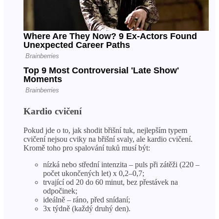
Kardio cvičení
Pokud jde o to, jak shodit břišní tuk, nejlepším typem
cvičení nejsou cviky na břišní svaly, ale kardio cvičení.
Kromě toho pro spalování tuků musí být:
nízká nebo střední intenzita – puls při zátěži (220 –
počet ukončených let) x 0,2–0,7;
trvající od 20 do 60 minut, bez přestávek na
odpočinek;
ideálně – ráno, před snídaní;
3x týdně (každý druhý den).