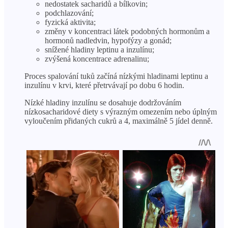
nedostatek sacharidů a bílkovin;
podchlazování;
fyzická aktivita;
změny v koncentraci látek podobných hormonům a
hormonů nadledvin, hypofýzy a gonád;
snížené hladiny leptinu a inzulínu;
zvýšená koncentrace adrenalinu;
Proces spalování tuků začíná nízkými hladinami leptinu a
inzulínu v krvi, které přetrvávají po dobu 6 hodin.
Nízké hladiny inzulínu se dosahuje dodržováním
nízkosacharidové diety s výrazným omezením nebo úplným
vyloučením přidaných cukrů a 4, maximálně 5 jídel denně.