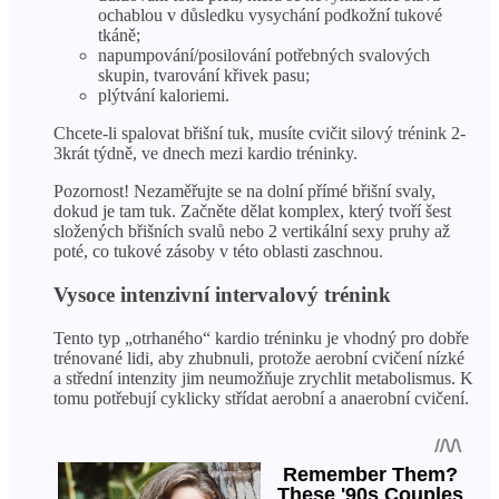
ochablou v důsledku vysychání podkožní tukové
tkáně;
napumpování/posilování potřebných svalových
skupin, tvarování křivek pasu;
plýtvání kaloriemi.
Chcete-li spalovat břišní tuk, musíte cvičit silový trénink 2-
3krát týdně, ve dnech mezi kardio tréninky.
Pozornost! Nezaměřujte se na dolní přímé břišní svaly,
dokud je tam tuk. Začněte dělat komplex, který tvoří šest
složených břišních svalů nebo 2 vertikální sexy pruhy až
poté, co tukové zásoby v této oblasti zaschnou.
Vysoce intenzivní intervalový trénink
Tento typ „otrhaného“ kardio tréninku je vhodný pro dobře
trénované lidi, aby zhubnuli, protože aerobní cvičení nízké
a střední intenzity jim neumožňuje zrychlit metabolismus. K
tomu potřebují cyklicky střídat aerobní a anaerobní cvičení.