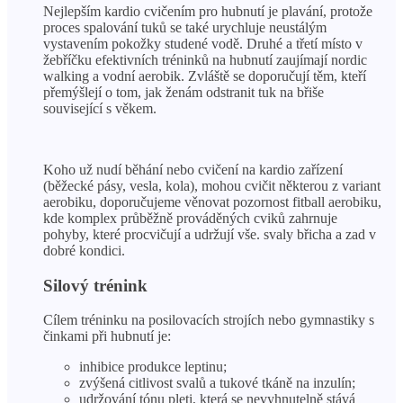
Nejlepším kardio cvičením pro hubnutí je plavání, protože
proces spalování tuků se také urychluje neustálým
vystavením pokožky studené vodě. Druhé a třetí místo v
žebříčku efektivních tréninků na hubnutí zaujímají nordic
walking a vodní aerobik. Zvláště se doporučují těm, kteří
přemýšlejí o tom, jak ženám odstranit tuk na břiše
související s věkem.
Koho už nudí běhání nebo cvičení na kardio zařízení
(běžecké pásy, vesla, kola), mohou cvičit některou z variant
aerobiku, doporučujeme věnovat pozornost fitball aerobiku,
kde komplex průběžně prováděných cviků zahrnuje
pohyby, které procvičují a udržují vše. svaly břicha a zad v
dobré kondici.
Silový trénink
Cílem tréninku na posilovacích strojích nebo gymnastiky s
činkami při hubnutí je:
inhibice produkce leptinu;
zvýšená citlivost svalů a tukové tkáně na inzulín;
udržování tónu pleti, která se nevyhnutelně stává