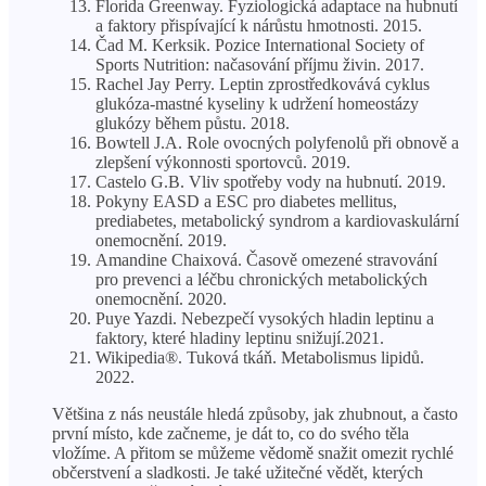
Florida Greenway. Fyziologická adaptace na hubnutí
a faktory přispívající k nárůstu hmotnosti. 2015.
Čad M. Kerksik. Pozice International Society of
Sports Nutrition: načasování příjmu živin. 2017.
Rachel Jay Perry. Leptin zprostředkovává cyklus
glukóza-mastné kyseliny k udržení homeostázy
glukózy během půstu. 2018.
Bowtell J.A. Role ovocných polyfenolů při obnově a
zlepšení výkonnosti sportovců. 2019.
Castelo G.B. Vliv spotřeby vody na hubnutí. 2019.
Pokyny EASD a ESC pro diabetes mellitus,
prediabetes, metabolický syndrom a kardiovaskulární
onemocnění. 2019.
Amandine Chaixová. Časově omezené stravování
pro prevenci a léčbu chronických metabolických
onemocnění. 2020.
Puye Yazdi. Nebezpečí vysokých hladin leptinu a
faktory, které hladiny leptinu snižují.2021.
Wikipedia®. Tuková tkáň. Metabolismus lipidů.
2022.
Většina z nás neustále hledá způsoby, jak zhubnout, a často
první místo, kde začneme, je dát to, co do svého těla
vložíme. A přitom se můžeme vědomě snažit omezit rychlé
občerstvení a sladkosti. Je také užitečné vědět, kterých