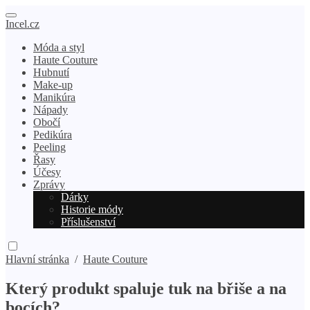
Incel.cz
Móda a styl
Haute Couture
Hubnutí
Make-up
Manikúra
Nápady
Obočí
Pedikúra
Peeling
Řasy
Účesy
Zprávy
Dárky
Historie módy
Příslušenství
Hlavní stránka
/
Haute Couture
Který produkt spaluje tuk na břiše a na
bocích?