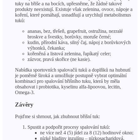
tuky na břiše a na bocích, upřesněme, že žádné takové
produkty neexistují. Existuje však zelenina, ovoce, nápoje a
koření, které pomáhají, usnadňují a urychlují metabolismus
tuků:
ananas, bez, třešeň, grapefruit, ostružina, nezralé
broskve a švestky, borůvky, moruše černé;
kudin, přírodní káva, silný čaj, nápoj z borůvkových
výhonků, čekanka;
kořeněná a listová zelenina, řapíkatý celer;
zázvor, pravá skořice (ne kasie).
Nabídka sportovních spalovačů tuků a doplňků na hubnutí
je poměrně široká a umožňuje postupně vybrat optimální
kombinaci pro spalování břišního tuku, která by měla
obsahovat i probiotika, kyselinu alfa-lipoovou, lecitin,
Omega-3.
Závěry
Pojďme si shrnout, jak zhubnout břišní tuk:
Spustit a podpořit procesy spalování tuků:
ne více než 4 (5) jídel za 8 (12) hodinové okno;
nízké hladiny inzulínu – nízkosacharidová,