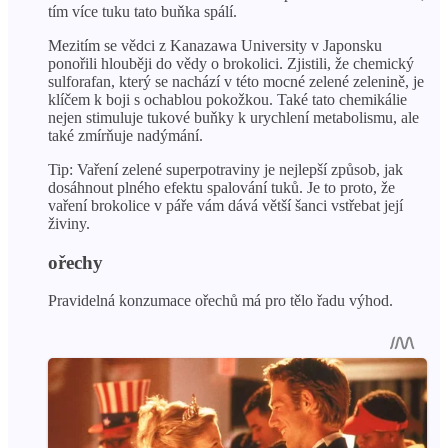
tím více tuku tato buňka spálí.
Mezitím se vědci z Kanazawa University v Japonsku
ponořili hlouběji do vědy o brokolici. Zjistili, že chemický
sulforafan, který se nachází v této mocné zelené zelenině, je
klíčem k boji s ochablou pokožkou. Také tato chemikálie
nejen stimuluje tukové buňky k urychlení metabolismu, ale
také zmírňuje nadýmání.
Tip: Vaření zelené superpotraviny je nejlepší způsob, jak
dosáhnout plného efektu spalování tuků. Je to proto, že
vaření brokolice v páře vám dává větší šanci vstřebat její
živiny.
ořechy
Pravidelná konzumace ořechů má pro tělo řadu výhod.