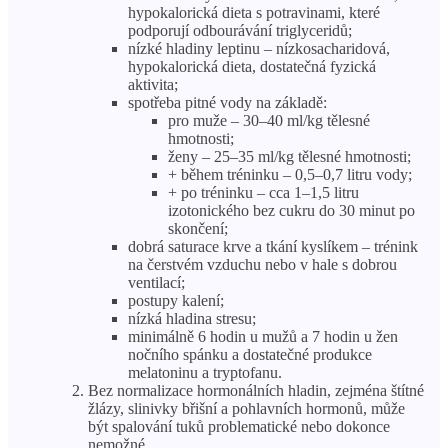
hypokalorická dieta s potravinami, které
podporují odbourávání triglyceridů;
nízké hladiny leptinu – nízkosacharidová,
hypokalorická dieta, dostatečná fyzická
aktivita;
spotřeba pitné vody na základě:
pro muže – 30–40 ml/kg tělesné
hmotnosti;
ženy – 25–35 ml/kg tělesné hmotnosti;
+ během tréninku – 0,5–0,7 litru vody;
+ po tréninku – cca 1–1,5 litru
izotonického bez cukru do 30 minut po
skončení;
dobrá saturace krve a tkání kyslíkem – trénink
na čerstvém vzduchu nebo v hale s dobrou
ventilací;
postupy kalení;
nízká hladina stresu;
minimálně 6 hodin u mužů a 7 hodin u žen
nočního spánku a dostatečné produkce
melatoninu a tryptofanu.
Bez normalizace hormonálních hladin, zejména štítné
žlázy, slinivky břišní a pohlavních hormonů, může
být spalování tuků problematické nebo dokonce
nemožné.