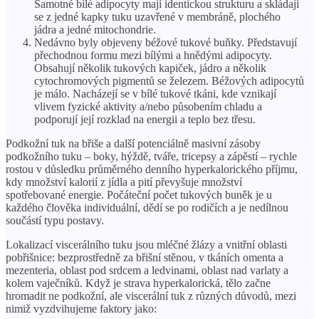
Samotné bílé adipocyty mají identickou strukturu a skládají
se z jedné kapky tuku uzavřené v membráně, plochého
jádra a jedné mitochondrie.
Nedávno byly objeveny béžové tukové buňky. Představují
přechodnou formu mezi bílými a hnědými adipocyty.
Obsahují několik tukových kapiček, jádro a několik
cytochromových pigmentů se železem. Béžových adipocytů
je málo. Nacházejí se v bílé tukové tkáni, kde vznikají
vlivem fyzické aktivity a/nebo působením chladu a
podporují její rozklad na energii a teplo bez třesu.
Podkožní tuk na břiše a další potenciálně masivní zásoby
podkožního tuku – boky, hýždě, tváře, tricepsy a zápěstí – rychle
rostou v důsledku průměrného denního hyperkalorického příjmu,
kdy množství kalorií z jídla a pití převyšuje množství
spotřebované energie. Počáteční počet tukových buněk je u
každého člověka individuální, dědí se po rodičích a je nedílnou
součástí typu postavy.
Lokalizací viscerálního tuku jsou mléčné žlázy a vnitřní oblasti
pobřišnice: bezprostředně za břišní stěnou, v tkáních omenta a
mezenteria, oblast pod srdcem a ledvinami, oblast nad varlaty a
kolem vaječníků. Když je strava hyperkalorická, tělo začne
hromadit ne podkožní, ale viscerální tuk z různých důvodů, mezi
nimiž vyzdvihujeme faktory jako: