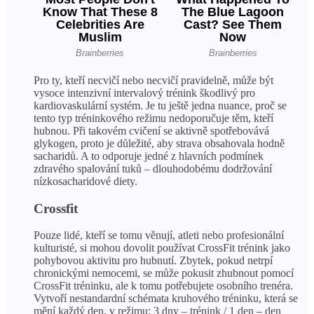
Pro ty, kteří necvičí nebo necvičí pravidelně, může být
vysoce intenzivní intervalový trénink škodlivý pro
kardiovaskulární systém. Je tu ještě jedna nuance, proč se
tento typ tréninkového režimu nedoporučuje těm, kteří
hubnou. Při takovém cvičení se aktivně spotřebovává
glykogen, proto je důležité, aby strava obsahovala hodně
sacharidů. A to odporuje jedné z hlavních podmínek
zdravého spalování tuků – dlouhodobému dodržování
nízkosacharidové diety.
Crossfit
Pouze lidé, kteří se tomu věnují, atleti nebo profesionální
kulturisté, si mohou dovolit používat CrossFit trénink jako
pohybovou aktivitu pro hubnutí. Zbytek, pokud netrpí
chronickými nemocemi, se může pokusit zhubnout pomocí
CrossFit tréninku, ale k tomu potřebujete osobního trenéra.
Vytvoří nestandardní schémata kruhového tréninku, která se
mění každý den, v režimu: 3 dny – trénink / 1 den – den