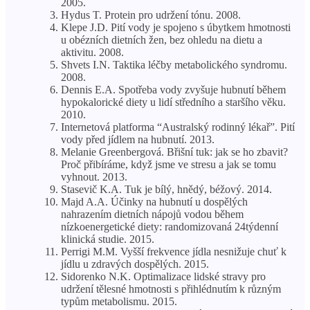
2005.
Hydus T. Protein pro udržení tónu. 2008.
Klepe J.D. Pití vody je spojeno s úbytkem hmotnosti
u obézních dietních žen, bez ohledu na dietu a
aktivitu. 2008.
Shvets I.N. Taktika léčby metabolického syndromu.
2008.
Dennis E.A. Spotřeba vody zvyšuje hubnutí během
hypokalorické diety u lidí středního a staršího věku.
2010.
Internetová platforma “Australský rodinný lékař”. Pití
vody před jídlem na hubnutí. 2013.
Melanie Greenbergová. Břišní tuk: jak se ho zbavit?
Proč přibíráme, když jsme ve stresu a jak se tomu
vyhnout. 2013.
Stasevič K.A. Tuk je bílý, hnědý, béžový. 2014.
Majd A.A. Účinky na hubnutí u dospělých
nahrazením dietních nápojů vodou během
nízkoenergetické diety: randomizovaná 24týdenní
klinická studie. 2015.
Perrigi M.M. Vyšší frekvence jídla nesnižuje chuť k
jídlu u zdravých dospělých. 2015.
Sidorenko N.K. Optimalizace lidské stravy pro
udržení tělesné hmotnosti s přihlédnutím k různým
typům metabolismu. 2015.