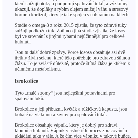
které snižují otoky a podporují spalování tuků, a výzkumy
ukazují, že doplňky s rybím olejem snižují váhu a stresový
hormon kortizol, který je také spojen s nabíráním na kilech.
Studie o omega-3 z roku 2015 zjistila, že tyto zdravé tuky
snižují podkožní tuk. Zatímco jiná studie zjistila, že losos
byl ve srovnání s jinými rybami nejúčinnější pro celkové
hubnutí.
Jsou tu další dobré zprávy. Porce lososa obsahuje asi dvě
třetiny živin selenu, které tělo potřebuje pro zdravou štítnou
žlázu. To je zvláště důležité, protože štítná žláza je klíčem k
účinnému metabolismu.
brokolice
Tyto „malé stromy“ jsou nejlepšími potravinami pro
spalování tuků.
Brokolice a její příbuzní, květák a růžičková kapusta, jsou
bohaté na vlákninu a živiny pro spalování tuků.
Brokolice obsahuje vápník, který je dobrý pro zdraví
kloubů a hubnutí. Vápník vlastně řídí proces zpracování a
ukládání tuku v těle. A že čím více vápníku v tukové buňce,