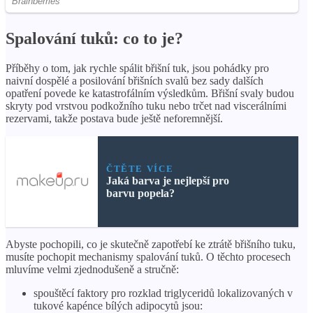
Spalování tuků: co to je?
Příběhy o tom, jak rychle spálit břišní tuk, jsou pohádky pro
naivní dospělé a posilování břišních svalů bez sady dalších
opatření povede ke katastrofálním výsledkům. Břišní svaly budou
skryty pod vrstvou podkožního tuku nebo trčet nad viscerálními
rezervami, takže postava bude ještě neforemnější.
ČTĚTE VÍCE
Jaká barva je nejlepší pro
barvu popela?
Abyste pochopili, co je skutečně zapotřebí ke ztrátě břišního tuku,
musíte pochopit mechanismy spalování tuků. O těchto procesech
mluvíme velmi zjednodušeně a stručně:
spouštěcí faktory pro rozklad triglyceridů lokalizovaných v
tukové kapénce bílých adipocytů jsou: