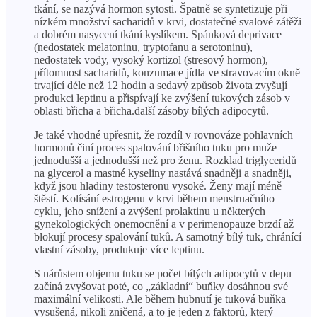
tkání, se nazývá hormon sytosti. Špatně se syntetizuje při
nízkém množství sacharidů v krvi, dostatečné svalové zátěži
a dobrém nasycení tkání kyslíkem. Spánková deprivace
(nedostatek melatoninu, tryptofanu a serotoninu),
nedostatek vody, vysoký kortizol (stresový hormon),
přítomnost sacharidů, konzumace jídla ve stravovacím okně
trvající déle než 12 hodin a sedavý způsob života zvyšují
produkci leptinu a přispívají ke zvýšení tukových zásob v
oblasti břicha a břicha.další zásoby bílých adipocytů.
Je také vhodné upřesnit, že rozdíl v rovnováze pohlavních
hormonů činí proces spalování břišního tuku pro muže
jednodušší a jednodušší než pro ženu. Rozklad triglyceridů
na glycerol a mastné kyseliny nastává snadněji a snadněji,
když jsou hladiny testosteronu vysoké. Ženy mají méně
štěstí. Kolísání estrogenu v krvi během menstruačního
cyklu, jeho snížení a zvýšení prolaktinu u některých
gynekologických onemocnění a v perimenopauze brzdí až
blokují procesy spalování tuků. A samotný bílý tuk, chránící
vlastní zásoby, produkuje více leptinu.
S nárůstem objemu tuku se počet bílých adipocytů v depu
začíná zvyšovat poté, co „základní“ buňky dosáhnou své
maximální velikosti. Ale během hubnutí je tuková buňka
vysušená, nikoli zničená, a to je jeden z faktorů, který