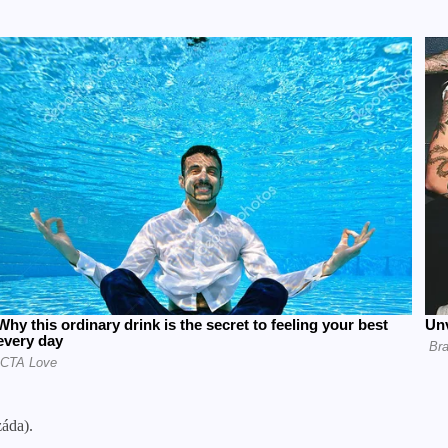
záda).