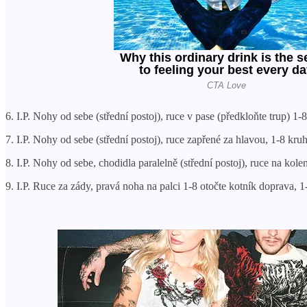
6. I.P. Nohy od sebe (střední postoj), ruce v pase (předkloňte trup) 1
7. I.P. Nohy od sebe (střední postoj), ruce zapřené za hlavou, 1-8 k
8. I.P. Nohy od sebe, chodidla paralelně (střední postoj), ruce na ko
9. I.P. Ruce za zády, pravá noha na palci 1-8 otočte kotník doprava, 1