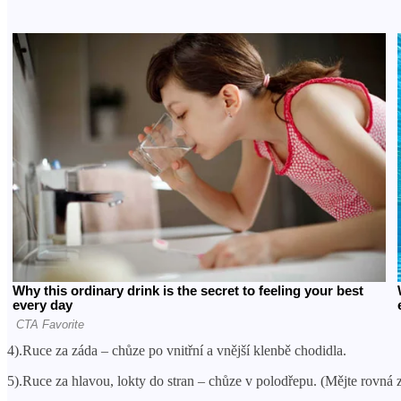
4).Ruce za záda – chůze po vnitřní a vnější klenbě chodidla.
5).Ruce za hlavou, lokty do stran – chůze v polodřepu. (Mějte rovná 