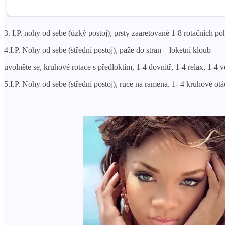
3. I.P. nohy od sebe (úzký postoj), prsty zaaretované 1-8 rotačních p
4.I.P. Nohy od sebe (střední postoj), paže do stran – loketní kloub
uvolněte se, kruhové rotace s předloktím, 1-4 dovnitř, 1-4 relax, 1-4 v
5.I.P. Nohy od sebe (střední postoj), ruce na ramena. 1- 4 kruhové o