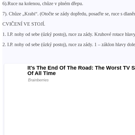
6).Ruce na kolenou, chůze v plném dřepu.
7). Chůze „Krabi“. (Otočte se zády dopředu, posaďte se, ruce s dlan
CVIČENÍ VE STOJÍ.
1. I.P. nohy od sebe (úzký postoj), ruce za zády. Kruhové rotace hlav
2. I.P. nohy od sebe (úzký postoj), ruce za zády. 1 – záklon hlavy do