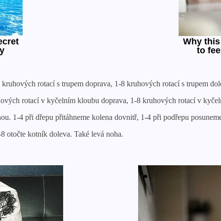
-8 kruhových rotací s trupem doprava, 1-8 kruhových rotací s trupem dol
ruhových rotací v kyčelním kloubu doprava, 1-8 kruhových rotací v kyčel
lenou. 1-4 při dřepu přitáhneme kolena dovnitř, 1-4 při podřepu posunem
-8 otočte kotník doleva. Také levá noha.