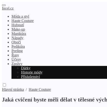
Incel.cz
Móda a styl
Haute Couture
Hubnutí
Make-up
Manikúra
Nápady
Obočí
Pedikúra
Peeling
Řasy
Účesy
Zprávy
Dárky
Historie módy
Příslušenství
Hlavní stránka
/
Haute Couture
Jaká cvičení byste měli dělat v tělesné výc