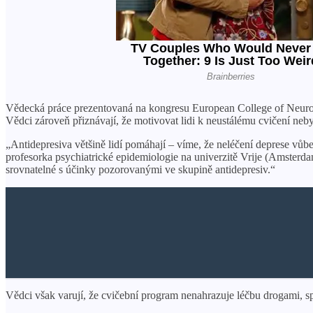
Vědecká práce prezentovaná na kongresu European College of Neurop
Vědci zároveň přiznávají, že motivovat lidi k neustálému cvičení neby
„Antidepresiva většině lidí pomáhají – víme, že neléčení deprese vů
profesorka psychiatrické epidemiologie na univerzitě Vrije (Amsterda
srovnatelné s účinky pozorovanými ve skupině antidepresiv.“
Vědci však varují, že cvičební program nenahrazuje léčbu drogami, sp