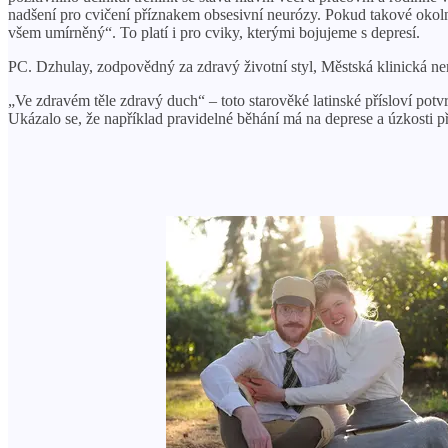
nadšení pro cvičení příznakem obsesivní neurózy. Pokud takové okolnos
všem umírněný“. To platí i pro cviky, kterými bojujeme s depresí.
PC. Dzhulay, zodpovědný za zdravý životní styl, Městská klinická n
„Ve zdravém těle zdravý duch“ – toto starověké latinské přísloví pot
Ukázalo se, že například pravidelné běhání má na deprese a úzkosti př