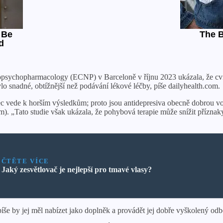
sychopharmacology (ECNP) v Barceloně v říjnu 2023 ukázala, že cvič
lo snadné, obtížnější než podávání lékové léčby, píše dailyhealth.com.
bec vede k horším výsledkům; proto jsou antidepresiva obecně dobrou vo
m). „Tato studie však ukázala, že pohybová terapie může snížit přízna
ČTĚTE VÍCE
Jaký zesvětlovač je nejlepší pro tmavé vlasy?
íše by jej měl nabízet jako doplněk a provádět jej dobře vyškolený odb