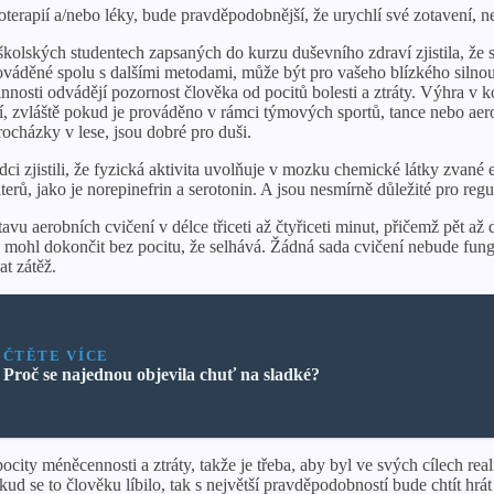
oterapií a/nebo léky, bude pravděpodobnější, že urychlí své zotavení,
ských studentech zapsaných do kurzu duševního zdraví zjistila, že stu
váděné spolu s dalšími metodami, může být pro vašeho blízkého silnou z
 činnosti odvádějí pozornost člověka od pocitů bolesti a ztráty. Výhra 
, zvláště pokud je prováděno v rámci týmových sportů, tance nebo aerob
ocházky v lese, jsou dobré pro duši.
 zjistili, že fyzická aktivita uvolňuje v mozku chemické látky zvané en
rů, jako je norepinefrin a serotonin. A jsou nesmírně důležité pro regu
tavu aerobních cvičení v délce třiceti až čtyřiceti minut, přičemž pět a
ný mohl dokončit bez pocitu, že selhává. Žádná sada cvičení nebude fung
at zátěž.
ČTĚTE VÍCE
Proč se najednou objevila chuť na sladké?
y méněcennosti a ztráty, takže je třeba, aby byl ve svých cílech realis
 se to člověku líbilo, tak s největší pravděpodobností bude chtít hrát 