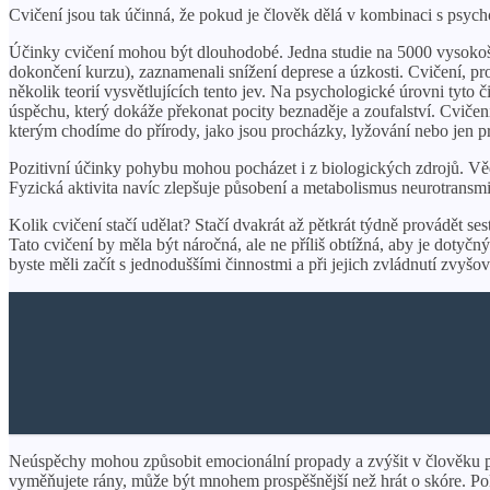
Cvičení jsou tak účinná, že pokud je člověk dělá v kombinaci s psych
Účinky cvičení mohou být dlouhodobé. Jedna studie na 5000 vysokoškol
dokončení kurzu), zaznamenali snížení deprese a úzkosti. Cvičení, pro
několik teorií vysvětlujících tento jev. Na psychologické úrovni tyto
úspěchu, který dokáže překonat pocity beznaděje a zoufalství. Cvičení
kterým chodíme do přírody, jako jsou procházky, lyžování nebo jen pr
Pozitivní účinky pohybu mohou pocházet i z biologických zdrojů. Vědci
Fyzická aktivita navíc zlepšuje působení a metabolismus neurotransmite
Kolik cvičení stačí udělat? Stačí dvakrát až pětkrát týdně provádět ses
Tato cvičení by měla být náročná, ale ne příliš obtížná, aby je dotyč
byste měli začít s jednoduššími činnostmi a při jejich zvládnutí zvyšov
Neúspěchy mohou způsobit emocionální propady a zvýšit v člověku pocit
vyměňujete rány, může být mnohem prospěšnější než hrát o skóre. Pokud