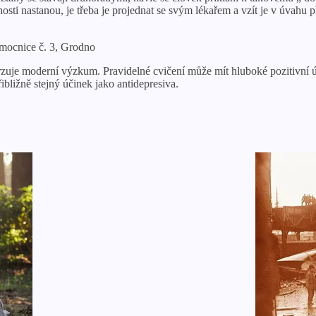
ti nastanou, je třeba je projednat se svým lékařem a vzít je v úvahu př
emocnice č. 3, Grodno
vrzuje moderní výzkum. Pravidelné cvičení může mít hluboké pozitivní ú
ibližně stejný účinek jako antidepresiva.