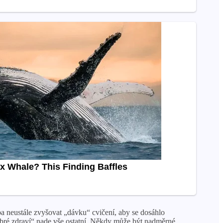
ba neustále zvyšovat „dávku“ cvičení, aby se dosáhlo
 dobré zdraví“ nade vše ostatní. Někdy může být nadměrné