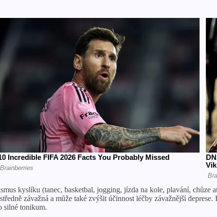
us kyslíku (tanec, basketbal, jogging, jízda na kole, plavání, chůze atd
tředně závažná a může také zvýšit účinnost léčby závažnější deprese. I 
o silné tonikum.