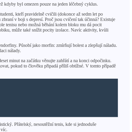
 než kdyby byl omezen pouze na jeden léčebný cyklus.
denti, kteří pravidelně cvičili (dokonce až sedm let po
braní v boji s depresí. Proč jsou cvičení tak účinná? Existuje
v kole tenisu nebo možná běhání kolem bloku mu dá pocit
iku, může také snížit pocity izolace. Navíc aktivity, kvůli
dorfiny. Působí jako morfin: zmírňují bolest a zlepšují náladu.
laci nálady.
ž deset minut na začátku věnujte zahřátí a na konci odpočinku.
ovat, pokud to člověku připadá příliš obtížné. V tomto případě
tický. Přátelský, nesoutěžní tenis, kde si jednoduše
víc.