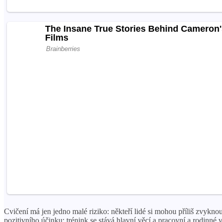
Cvičení má jen jedno malé riziko: někteří lidé si mohou příliš zvykn
pozitivního účinku: trénink se stává hlavní věcí a pracovní a rodinn