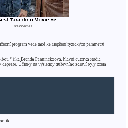
ební program vede také ke zlepšení fyzických parametrů.
lbou,“ říká Brenda Penninckxová, hlavní autorka studie,
ky deprese. Účinky na výsledky duševního zdraví byly zcela
orník.