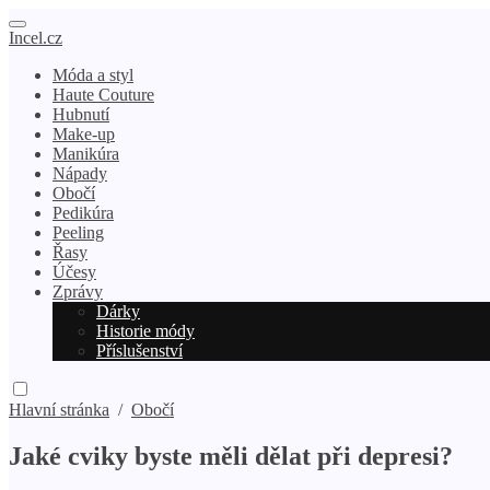
Incel.cz
Móda a styl
Haute Couture
Hubnutí
Make-up
Manikúra
Nápady
Obočí
Pedikúra
Peeling
Řasy
Účesy
Zprávy
Dárky
Historie módy
Příslušenství
Hlavní stránka
/
Obočí
Jaké cviky byste měli dělat při depresi?