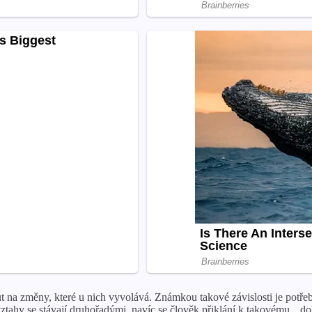
out na změny, které u nich vyvolává. Známkou takové závislosti je potře
é vztahy se stávají druhořadými, navíc se člověk přiklání k takovému „