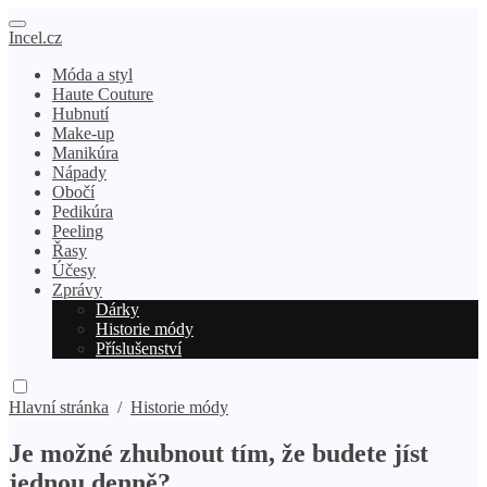
Incel.cz
Móda a styl
Haute Couture
Hubnutí
Make-up
Manikúra
Nápady
Obočí
Pedikúra
Peeling
Řasy
Účesy
Zprávy
Dárky
Historie módy
Příslušenství
Hlavní stránka
/
Historie módy
Je možné zhubnout tím, že budete jíst
jednou denně?