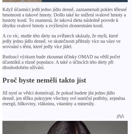
Když účastníci jedli jedno jídlo denně, zaznamenali pokles tělesné
hmotnosti a tukové hmoty. Došlo také ke snížení svalové hmoty a
hustoty kostí. To znamená, že taková dieta následně povede k
úbytku svalové hmoty a zvýšeným zlomeninám kostí.
A co víc, studie této diety na zvířatech ukázaly, že myši, které
jedly jedno jídlo denně, ve skutečnosti přibraly více na váze ve
srovnání s těmi, které jedly více jídel.
Budoucí výzkum bude zkoumat účinky OMAD na větší počet
účastníků a různé populace. A také o účincích této diety při
dlouhodobém užívání.
Proč byste neměli takto jíst
Již nyní se vědci domnívají, že pokud budete jíst jedno jídlo
denně, jen těžko pokryjete všechny své nutriční potřeby, zejména
energii, bílkoviny, vlákninu, vitamíny a minerály.