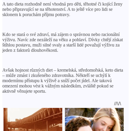
A tato dieta rozhodně není vhodná pro děti, těhotné či kojící ženy
nebo připravující se na těhotenství. A to ještě více pro lidi se
sklonem k poruchám příjmu potravy.
Kdo se stará o své zdraví, má zájem o správnou nebo racionální
výživu. Navíc zde nezáleží na věku a pohlaví. Dívky chtějí získat
štíhlou postavu, muži silné svaly a starší lidé považují výživu za
jeden z faktorů dlouhověkosti.
Avšak hojnost různých diet – kremelská, středomořská, keto dieta
– může zmást i zkušeného zdravotníka. Někteří se uchýlí k
modernímu přístupu k výživě a sníží počet jídel. Ale taková
omezení mohou vést k vážným následkům, zvláště pokud se
aktivně věnujete sportu.