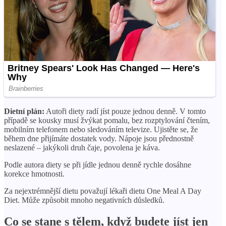
Dietní plán:
Autoři diety radí jíst pouze jednou denně. V tomto
případě se kousky musí žvýkat pomalu, bez rozptylování čtením,
mobilním telefonem nebo sledováním televize. Ujistěte se, že
během dne přijímáte dostatek vody. Nápoje jsou přednostně
neslazené – jakýkoli druh čaje, povolena je káva.
Podle autora diety se při jídle jednou denně rychle dosáhne
korekce hmotnosti.
Za nejextrémnější dietu považují lékaři dietu One Meal A Day
Diet. Může způsobit mnoho negativních důsledků.
Co se stane s tělem, když budete jíst jen