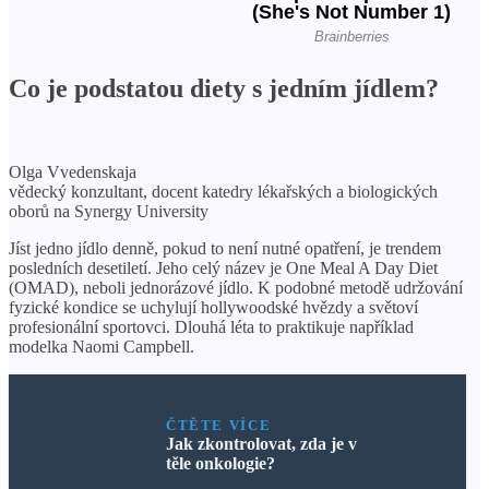
Co je podstatou diety s jedním jídlem?
Olga Vvedenskaja
vědecký konzultant, docent katedry lékařských a biologických
oborů na Synergy University
Jíst jedno jídlo denně, pokud to není nutné opatření, je trendem
posledních desetiletí. Jeho celý název je One Meal A Day Diet
(OMAD), neboli jednorázové jídlo. K podobné metodě udržování
fyzické kondice se uchylují hollywoodské hvězdy a světoví
profesionální sportovci. Dlouhá léta to praktikuje například
modelka Naomi Campbell.
ČTĚTE VÍCE
Jak zkontrolovat, zda je v
těle onkologie?