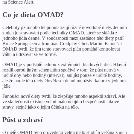
na Science Alert.
Co je dieta OMAD?
Celebrity již mnoho let popularizují různé novodobé diety. Jedním
z nich je stravování podle techniky OMAD, které se skládá z
jednoho jídla denně. V současnosti mezi zastánce této diety patří
Bruce Springsteen a frontman Coldplay Chris Martin. Fanoušci
OMAD tvrdí, že jim tento stravovací plán pomáhá kontrolovat
váhu a udržovat se ve formě.
OMAD je v podstatě jednou z extrémních hladových diet. Hlavní
rozdíl oproti jiným schématům spočívá v tom, že půst netrvá v
určité dny nebo hodiny (interval), ani jíst pouze v určité hodiny,
ale že podle této diety člověk sní denní množství kalorií v jednom
jídle.
Fanoušci nové diety tvrdí, že zlepšuje mnoho aspektů zdraví. Ale
ve skutečnosti existuje velmi málo údajů o bezpečnosti takové
stravy, stejně jako o jejím účinku na tělo.
Půst a zdraví
O dietě OMAD bylo provedeno velmi málo studií a většina z nich