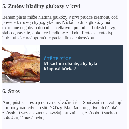
5. Změny hladiny glukózy v krvi
Během půstu může hladina glukózy v krvi prudce klesnout, což
povede k rozvoji hypoglykémie. Nízká hladina glukózy má
extrémně negativní dopad na celkovou pohodu – bolesti hlavy,
slabost, závratě, dokonce i mdloby z hladu. Proto se tento typ
hubnutí také nedoporučuje pacientům s cukrovkou.
ČTĚTE VÍCE
M kachnu obalíte, aby byla
křupavá kůrka?
6. Stres
Ano, půst je stres a jeden z nejzávažnějších. Současně se uvolňují
hormony nadledvin a štítné žlázy. Mají řadu negativních účinků:
způsobují vazospazmus a zvyšují krevní tlak, způsobují suchou
pokožku, lámavé nehty.