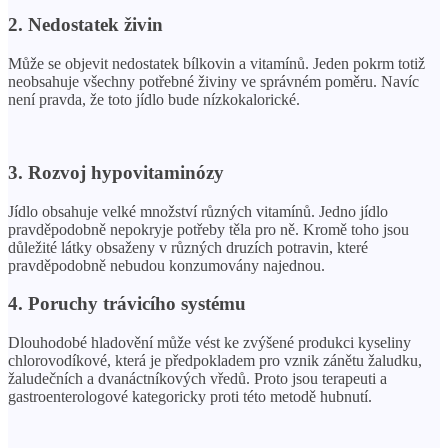
2. Nedostatek živin
Může se objevit nedostatek bílkovin a vitamínů. Jeden pokrm totiž
neobsahuje všechny potřebné živiny ve správném poměru. Navíc
není pravda, že toto jídlo bude nízkokalorické.
3. Rozvoj hypovitaminózy
Jídlo obsahuje velké množství různých vitamínů. Jedno jídlo
pravděpodobně nepokryje potřeby těla pro ně. Kromě toho jsou
důležité látky obsaženy v různých druzích potravin, které
pravděpodobně nebudou konzumovány najednou.
4. Poruchy trávicího systému
Dlouhodobé hladovění může vést ke zvýšené produkci kyseliny
chlorovodíkové, která je předpokladem pro vznik zánětu žaludku,
žaludečních a dvanáctníkových vředů. Proto jsou terapeuti a
gastroenterologové kategoricky proti této metodě hubnutí.