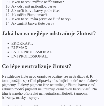
Jakou barvou můžete natřít žlutost?
Jak odstranit nažloutlou barvu
Jak určit barvu barvy podle čísel
Jak udělat žlutou tmavší
Jakou barvu mám přidat do žluté barvy?
Jak změnit barvu žluté barvy
Jaká barva nejlépe odstraňuje žlutost?
EKOKRAFT.
ELEMAX.
ESTEL PROFESSIONAL.
EVI PROFESSIONAL.
Co lépe neutralizuje žlutost?
Nevzhledné žluté nebo oranžové odstíny lze neutralizovat. K
tomu použijte speciální přípravky obsahující modré nebo fialové
pigmenty. Fialový pigment lépe neutralizuje žlutou barvu vlasů,
zatímco modrý pigment neutralizuje oranžovou barvu vlasů. Na
trhu je mnoho přípravků na neutralizaci žlutosti: šampony,
balzámy, masky a spreje.