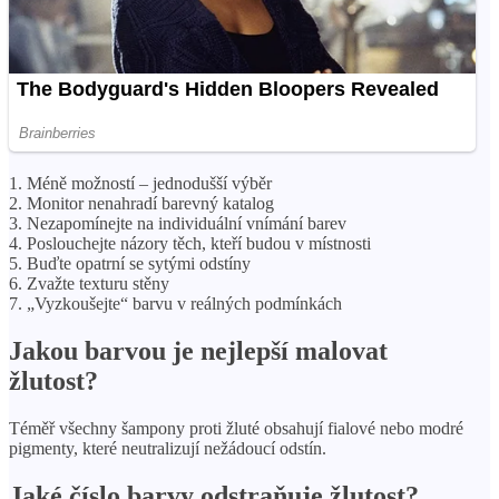
1. Méně možností – jednodušší výběr
2. Monitor nenahradí barevný katalog
3. Nezapomínejte na individuální vnímání barev
4. Poslouchejte názory těch, kteří budou v místnosti
5. Buďte opatrní se sytými odstíny
6. Zvažte texturu stěny
7. „Vyzkoušejte“ barvu v reálných podmínkách
Jakou barvou je nejlepší malovat
žlutost?
Téměř všechny šampony proti žluté obsahují fialové nebo modré
pigmenty, které neutralizují nežádoucí odstín.
Jaké číslo barvy odstraňuje žlutost?