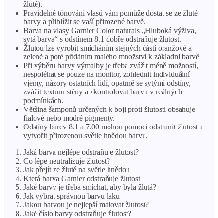
žluté).
Pravidelné tónování vlasů vám pomůže dostat se ze žluté
barvy a přiblížit se vaší přirozené barvě.
Barva na vlasy Garnier Color naturals „Hluboká výživa,
sytá barva“ s odstínem 8.1 dobře odstraňuje žlutost.
Žlutou lze vyrobit smícháním stejných částí oranžové a
zelené a poté přidáním malého množství k základní barvě.
Při výběru barvy výmalby je třeba zvážit méně možností,
nespoléhat se pouze na monitor, zohlednit individuální
vjemy, názory ostatních lidí, opatrně se sytými odstíny,
zvážit texturu stěny a zkontrolovat barvu v reálných
podmínkách.
Většina šamponů určených k boji proti žlutosti obsahuje
fialové nebo modré pigmenty.
Odstíny barev 8.1 a 7.00 mohou pomoci odstranit žlutost a
vytvořit přirozenou světle hnědou barvu.
Jaká barva nejlépe odstraňuje žlutost?
Co lépe neutralizuje žlutost?
Jak přejít ze žluté na světle hnědou
Která barva Garnier odstraňuje žlutost
Jaké barvy je třeba smíchat, aby byla žlutá?
Jak vybrat správnou barvu laku
Jakou barvou je nejlepší malovat žlutost?
Jaké číslo barvy odstraňuje žlutost?