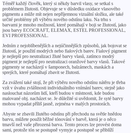
Téměř každý člověk, který si někdy barvil vlasy, se setkal s
problémem žlutosti. Objevuje se v důsledku oxidace vlasového
pigmentu a může mít nejen nepříjemnou vizuální složku, ale také
určité problémy při výběru nového odstínu laku. Na trhu s
barvami je mnoho možností, které pomáhají v boji se žlutostí, jako
jsou barvy ECOCRAFT, ELEMAX, ESTEL PROFESSIONAL,
EVI PROFESSIONAL.
Jedním z nejoblíbenějších a nejúčinnějších způsobů, jak bojovat se
žlutostí, je použití modrých nebo fialových barev. Fialový pigment
je nejlepší pro neutralizaci žluté barvy vlasů, zatímco modrý
pigment je nejlepší pro neutralizaci oranžové barvy vlasů. Takové
pigmenty se nacházejí v šamponech, balzámech, maskách a
sprejích, které pomáhají zbavit se žlutosti.
Za zvážení také stojí, že při výběru nového odstínu nátěru je třeba
vzít v úvahu zvláštnosti individuálního vnímání barev, stejně jako
naslouchat názorům lidí, kteří budou v místnosti, kde budou
malované obj. nacházet se. Je důležité si uvědomit, že syté barvy
mohou vypadat příliš jasně, zejména v malých prostorách.
Abyste se zbavili žlutého odstínu při přechodu na světle hnědou
barvu, můžete použít běžné tónování v barvě, která je o něco
tmavší než vaše přirozená barva. Tento proces lze provést doma
sami, protože tón se postupně vymyje a postupně se přiblíží