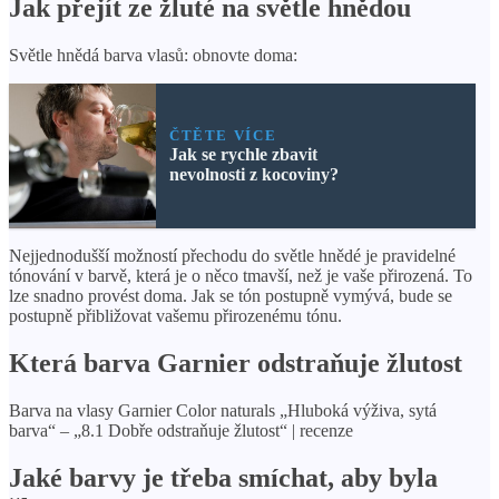
Jak přejít ze žluté na světle hnědou
Světle hnědá barva vlasů: obnovte doma:
ČTĚTE VÍCE
Jak se rychle zbavit
nevolnosti z kocoviny?
Nejjednodušší možností přechodu do světle hnědé je pravidelné
tónování v barvě, která je o něco tmavší, než je vaše přirozená. To
lze snadno provést doma. Jak se tón postupně vymývá, bude se
postupně přibližovat vašemu přirozenému tónu.
Která barva Garnier odstraňuje žlutost
Barva na vlasy Garnier Color naturals „Hluboká výživa, sytá
barva“ – „8.1 Dobře odstraňuje žlutost“ | recenze
Jaké barvy je třeba smíchat, aby byla