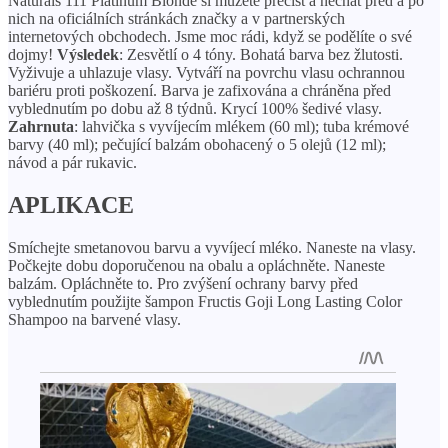
Naturals 111 Platinum Blonde si můžete přečíst a nechat před a po
nich na oficiálních stránkách značky a v partnerských
internetových obchodech. Jsme moc rádi, když se podělíte o své
dojmy!
Výsledek
: Zesvětlí o 4 tóny. Bohatá barva bez žlutosti.
Vyživuje a uhlazuje vlasy. Vytváří na povrchu vlasu ochrannou
bariéru proti poškození. Barva je zafixována a chráněna před
vyblednutím po dobu až 8 týdnů. Krycí 100% šedivé vlasy.
Zahrnuta
: lahvička s vyvíjecím mlékem (60 ml); tuba krémové
barvy (40 ml); pečující balzám obohacený o 5 olejů (12 ml);
návod a pár rukavic.
APLIKACE
Smíchejte smetanovou barvu a vyvíjecí mléko. Naneste na vlasy.
Počkejte dobu doporučenou na obalu a opláchněte. Naneste
balzám. Opláchněte to. Pro zvýšení ochrany barvy před
vyblednutím použijte šampon Fructis Goji Long Lasting Color
Shampoo na barvené vlasy.