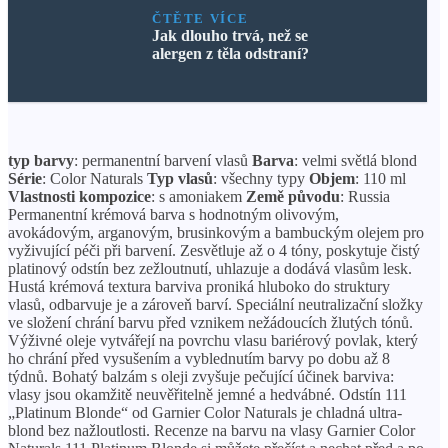
ČTĚTE VÍCE
Jak dlouho trvá, než se
alergen z těla odstraní?
typ barvy
: permanentní barvení vlasů
Barva
: velmi světlá blond
Série
: Color Naturals
Typ vlasů
: všechny typy
Objem
: 110 ml
Vlastnosti kompozice
: s amoniakem
Země původu
: Russia
Permanentní krémová barva s hodnotným olivovým,
avokádovým, arganovým, brusinkovým a bambuckým olejem pro
vyživující péči při barvení. Zesvětluje až o 4 tóny, poskytuje čistý
platinový odstín bez zežloutnutí, uhlazuje a dodává vlasům lesk.
Hustá krémová textura barviva proniká hluboko do struktury
vlasů, odbarvuje je a zároveň barví. Speciální neutralizační složky
ve složení chrání barvu před vznikem nežádoucích žlutých tónů.
Výživné oleje vytvářejí na povrchu vlasu bariérový povlak, který
ho chrání před vysušením a vyblednutím barvy po dobu až 8
týdnů. Bohatý balzám s oleji zvyšuje pečující účinek barviva:
vlasy jsou okamžitě neuvěřitelně jemné a hedvábné. Odstín 111
„Platinum Blonde“ od Garnier Color Naturals je chladná ultra-
blond bez nažloutlosti. Recenze na barvu na vlasy Garnier Color