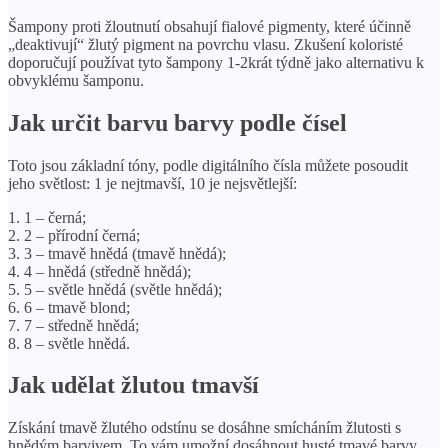
Šampony proti žloutnutí obsahují fialové pigmenty, které účinně
„deaktivují“ žlutý pigment na povrchu vlasu. Zkušení koloristé
doporučují používat tyto šampony 1-2krát týdně jako alternativu k
obvyklému šamponu.
Jak určit barvu barvy podle čísel
Toto jsou základní tóny, podle digitálního čísla můžete posoudit
jeho světlost: 1 je nejtmavší, 10 je nejsvětlejší:
1. 1 – černá;
2. 2 – přírodní černá;
3. 3 – tmavě hnědá (tmavě hnědá);
4. 4 – hnědá (středně hnědá);
5. 5 – světle hnědá (světle hnědá);
6. 6 – tmavě blond;
7. 7 – středně hnědá;
8. 8 – světle hnědá.
Jak udělat žlutou tmavší
Získání tmavě žlutého odstínu se dosáhne smícháním žlutosti s
hnědým barvivem. To vám umožní dosáhnout husté tmavé barvy.