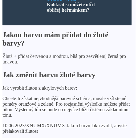
Kolikrát si můžete otřít
obličej heřmánkem?
Jakou barvu mám přidat do žluté
barvy?
Žlutá + přidat červenou a modrou, bílá pro zesvětlení, černá pro
tmavou.
Jak změnit barvu žluté barvy
Jak vyrobit žlutou z akrylových barev:
Chcete-li získat nejvhodnější barevné schéma, musíte vzít stejné
poměry oranžové a zelené. Pro rozjasnění výsledku můžete přidat
bílou. Výsledný tón se bude co nejvíce blížit čistému základnímu
tónu.
10.06.2023/XNUMX/XNUMX Jakou barvu laku zvolit, abyste
přelakovali žlutost