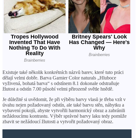
Existuje také několik konkrétních názvů barev, které tuto práci
dělají velmi dobře. Barva Garnier Color naturals „Hluboce
vyživená, bohatá barva“ s odstínem 8.1 dokonale odstraňuje
žlutost a odstín 7.00 působí velmi přirozeně světle hnědě.
Je důležité si uvědomit, že při výběru barvy vlasů je třeba vzít v
úvahu nejen požadovaný odstín, ale také barvu stěn, nábytku a
vybavení pokojů, abyste vytvořili harmonický obraz a zabránili
nežádoucímu kontrastu. Výběr správné barvy laku tedy pomůže
zbavit se nežádoucí žlutosti a vytvořit požadovaný obraz.