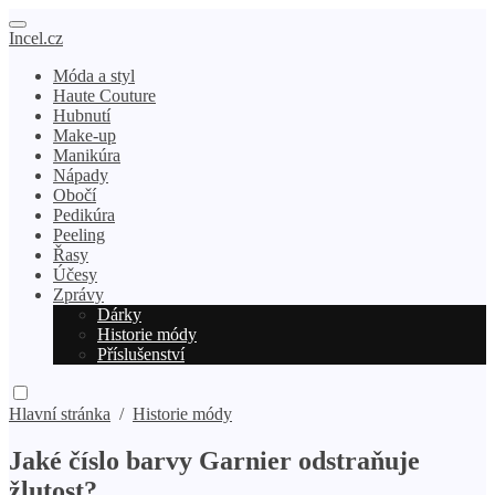
Incel.cz
Móda a styl
Haute Couture
Hubnutí
Make-up
Manikúra
Nápady
Obočí
Pedikúra
Peeling
Řasy
Účesy
Zprávy
Dárky
Historie módy
Příslušenství
Hlavní stránka
/
Historie módy
Jaké číslo barvy Garnier odstraňuje
žlutost?