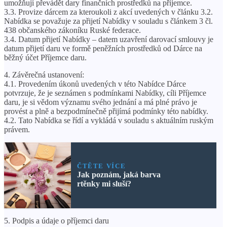
umožňují převádět dary finančních prostředků na příjemce.
3.3. Provize dárcem za kteroukoli z akcí uvedených v článku 3.2.
Nabídka se považuje za přijetí Nabídky v souladu s článkem 3 čl.
438 občanského zákoníku Ruské federace.
3.4. Datum přijetí Nabídky – datem uzavření darovací smlouvy je
datum přijetí daru ve formě peněžních prostředků od Dárce na
běžný účet Příjemce daru.
4. Závěrečná ustanovení:
4.1. Provedením úkonů uvedených v této Nabídce Dárce
potvrzuje, že je seznámen s podmínkami Nabídky, cíli Příjemce
daru, je si vědom významu svého jednání a má plné právo je
provést a plně a bezpodmínečně přijímá podmínky této nabídky.
4.2. Tato Nabídka se řídí a vykládá v souladu s aktuálním ruským
právem.
ČTĚTE VÍCE
Jak poznám, jaká barva
rtěnky mi sluší?
5. Podpis a údaje o příjemci daru