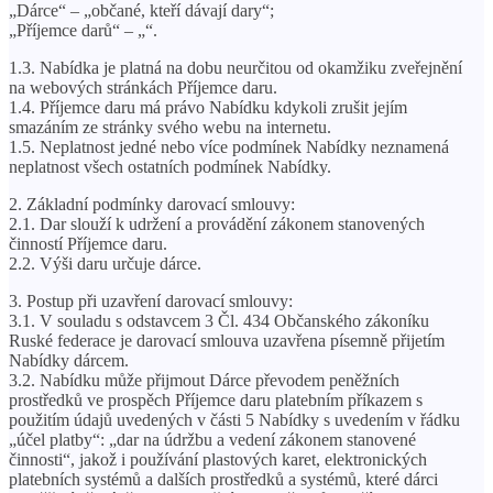
„Dárce“ – „občané, kteří dávají dary“;
„Příjemce darů“ – „“.
1.3. Nabídka je platná na dobu neurčitou od okamžiku zveřejnění
na webových stránkách Příjemce daru.
1.4. Příjemce daru má právo Nabídku kdykoli zrušit jejím
smazáním ze stránky svého webu na internetu.
1.5. Neplatnost jedné nebo více podmínek Nabídky neznamená
neplatnost všech ostatních podmínek Nabídky.
2. Základní podmínky darovací smlouvy:
2.1. Dar slouží k udržení a provádění zákonem stanovených
činností Příjemce daru.
2.2. Výši daru určuje dárce.
3. Postup při uzavření darovací smlouvy:
3.1. V souladu s odstavcem 3 Čl. 434 Občanského zákoníku
Ruské federace je darovací smlouva uzavřena písemně přijetím
Nabídky dárcem.
3.2. Nabídku může přijmout Dárce převodem peněžních
prostředků ve prospěch Příjemce daru platebním příkazem s
použitím údajů uvedených v části 5 Nabídky s uvedením v řádku
„účel platby“: „dar na údržbu a vedení zákonem stanovené
činnosti“, jakož i používání plastových karet, elektronických
platebních systémů a dalších prostředků a systémů, které dárci