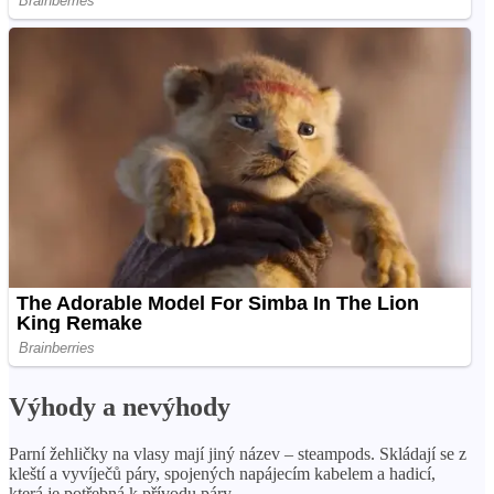
Výhody a nevýhody
Parní žehličky na vlasy mají jiný název – steampods. Skládají se z
kleští a vyvíječů páry, spojených napájecím kabelem a hadicí,
která je potřebná k přívodu páry.