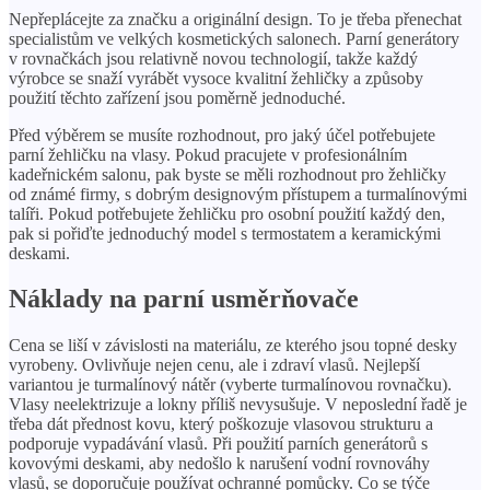
Nepřeplácejte za značku a originální design. To je třeba přenechat
specialistům ve velkých kosmetických salonech. Parní generátory
v rovnačkách jsou relativně novou technologií, takže každý
výrobce se snaží vyrábět vysoce kvalitní žehličky a způsoby
použití těchto zařízení jsou poměrně jednoduché.
Před výběrem se musíte rozhodnout, pro jaký účel potřebujete
parní žehličku na vlasy. Pokud pracujete v profesionálním
kadeřnickém salonu, pak byste se měli rozhodnout pro žehličky
od známé firmy, s dobrým designovým přístupem a turmalínovými
talíři. Pokud potřebujete žehličku pro osobní použití každý den,
pak si pořiďte jednoduchý model s termostatem a keramickými
deskami.
Náklady na parní usměrňovače
Cena se liší v závislosti na materiálu, ze kterého jsou topné desky
vyrobeny. Ovlivňuje nejen cenu, ale i zdraví vlasů. Nejlepší
variantou je turmalínový nátěr (vyberte turmalínovou rovnačku).
Vlasy neelektrizuje a lokny příliš nevysušuje. V neposlední řadě je
třeba dát přednost kovu, který poškozuje vlasovou strukturu a
podporuje vypadávání vlasů. Při použití parních generátorů s
kovovými deskami, aby nedošlo k narušení vodní rovnováhy
vlasů, se doporučuje používat ochranné pomůcky. Co se týče