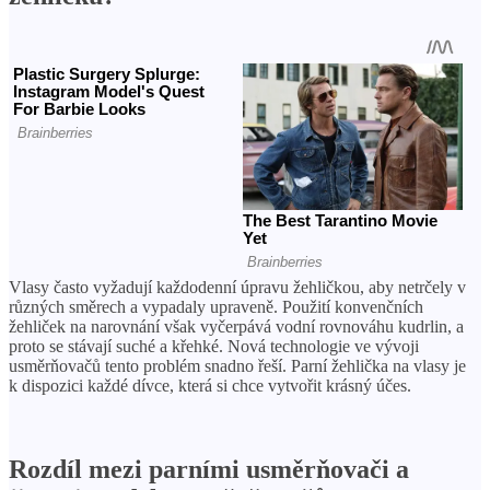
Vlasy často vyžadují každodenní úpravu žehličkou, aby netrčely v
různých směrech a vypadaly upraveně. Použití konvenčních
žehliček na narovnání však vyčerpává vodní rovnováhu kudrlin, a
proto se stávají suché a křehké. Nová technologie ve vývoji
usměrňovačů tento problém snadno řeší. Parní žehlička na vlasy je
k dispozici každé dívce, která si chce vytvořit krásný účes.
Rozdíl mezi parními usměrňovači a