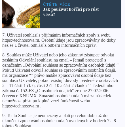
ČTĚTE VÍCE
Jak používat hořčici pro růst
vlasů?
7. Uživatel souhlasí s přijímáním informačních zpráv z webu
https://technosova.ru. Osobní údaje jsou zpracovávány do doby,
než se Uživatel odhlásí z odběru informačních zpráv.
8. Souhlas může Uživatel nebo jeho zákonný zástupce odvolat
zasláním Odvolání souhlasu na email – [email protected] s
označením „Odvolání souhlasu se zpracováním osobních údajů.“
Pokud Uživatel odvolá souhlas se zpracováním osobních údajů,
má organizace “” právo nadále zpracovávat osobní údaje bez
souhlasu Uživatele, pokud existují důvody uvedené v odstavcích
2 – 11 části 1 čl. 6, části 2 čl. 10 a část 2 článku 11 federálního
zákona č. 152-FZ „O osobních údajích“ ze dne 27.07.2006.
července XNUMX. Smazání osobních údajů má za následek
nemožnost přístupu k plné verzi funkčnosti webu
https://technosova.ru .
9. Tento Souhlas je neomezený a platí po celou dobu až do
ukončení zpracování osobních údajů uvedených v bodech 7 a 8
tohoto Souhlasu.