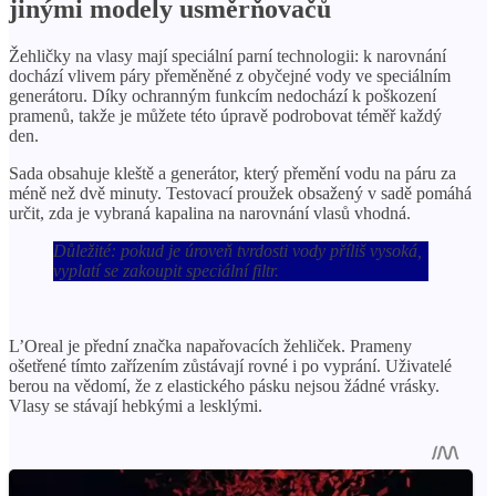
jinými modely usměrňovačů
Žehličky na vlasy mají speciální parní technologii: k narovnání
dochází vlivem páry přeměněné z obyčejné vody ve speciálním
generátoru. Díky ochranným funkcím nedochází k poškození
pramenů, takže je můžete této úpravě podrobovat téměř každý
den.
Sada obsahuje kleště a generátor, který přemění vodu na páru za
méně než dvě minuty. Testovací proužek obsažený v sadě pomáhá
určit, zda je vybraná kapalina na narovnání vlasů vhodná.
Důležité: pokud je úroveň tvrdosti vody příliš vysoká,
vyplatí se zakoupit speciální filtr.
L’Oreal je přední značka napařovacích žehliček. Prameny
ošetřené tímto zařízením zůstávají rovné i po vyprání. Uživatelé
berou na vědomí, že z elastického pásku nejsou žádné vrásky.
Vlasy se stávají hebkými a lesklými.