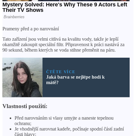
Prameny před a po narovnání
Tato zařízení jsou velmi citlivá na kvalitu vody, takže je lepší
okamžitě zakoupit speciální filtr. Připravenost k práci nastává za
90 sekund, během kterých se voda stihne přeměnit na páru.
ČTĚTE VÍCE
Jaká barva se nejlépe hodí k
mátě?
Vlastnosti použití:
Před narovnáním si vlasy umyjte a naneste tepelnou
ochranu;
Je vhodnější narovnat kadeře, počínaje spodní částí zadní
části hlavy;