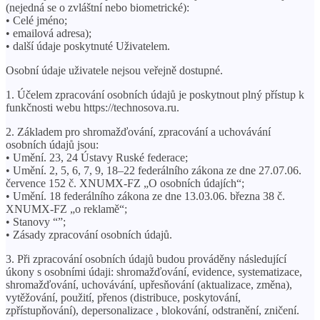
(nejedná se o zvláštní nebo biometrické):
• Celé jméno;
• emailová adresa);
• další údaje poskytnuté Uživatelem.
Osobní údaje uživatele nejsou veřejně dostupné.
1. Účelem zpracování osobních údajů je poskytnout plný přístup k
funkčnosti webu https://technosova.ru.
2. Základem pro shromažďování, zpracování a uchovávání
osobních údajů jsou:
• Umění. 23, 24 Ústavy Ruské federace;
• Umění. 2, 5, 6, 7, 9, 18–22 federálního zákona ze dne 27.07.06.
července 152 č. XNUMX-FZ „O osobních údajích“;
• Umění. 18 federálního zákona ze dne 13.03.06. března 38 č.
XNUMX-FZ „o reklamě“;
• Stanovy “”;
• Zásady zpracování osobních údajů.
3. Při zpracování osobních údajů budou prováděny následující
úkony s osobními údaji: shromažďování, evidence, systematizace,
shromažďování, uchovávání, upřesňování (aktualizace, změna),
vytěžování, použití, přenos (distribuce, poskytování,
zpřístupňování), depersonalizace , blokování, odstranění, zničení.