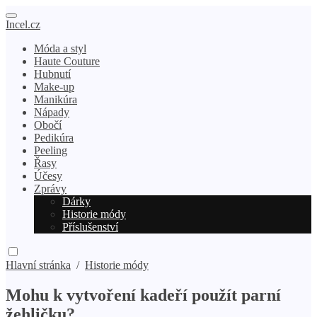
Incel.cz
Móda a styl
Haute Couture
Hubnutí
Make-up
Manikúra
Nápady
Obočí
Pedikúra
Peeling
Řasy
Účesy
Zprávy
Dárky
Historie módy
Příslušenství
Hlavní stránka
/
Historie módy
Mohu k vytvoření kadeří použít parní
žehličku?