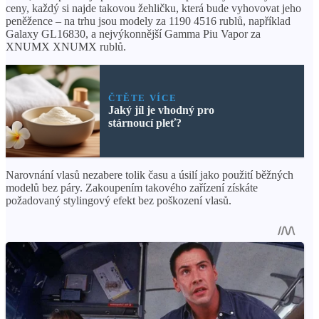
ceny, každý si najde takovou žehličku, která bude vyhovovat jeho
peněžence – na trhu jsou modely za 1190 4516 rublů, například
Galaxy GL16830, a nejvýkonnější Gamma Piu Vapor za
XNUMX XNUMX rublů.
ČTĚTE VÍCE
Jaký jíl je vhodný pro
stárnoucí pleť?
Narovnání vlasů nezabere tolik času a úsilí jako použití běžných
modelů bez páry. Zakoupením takového zařízení získáte
požadovaný stylingový efekt bez poškození vlasů.