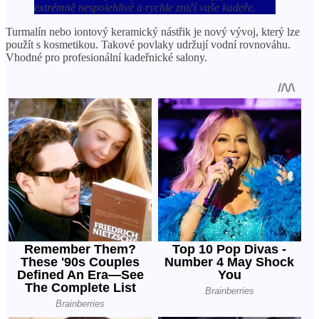
extrémně nespolehlivé a rychle zničí vaše kadeře.
Turmalín nebo iontový keramický nástřik je nový vývoj, který lze
použít s kosmetikou. Takové povlaky udržují vodní rovnováhu.
Vhodné pro profesionální kadeřnické salony.