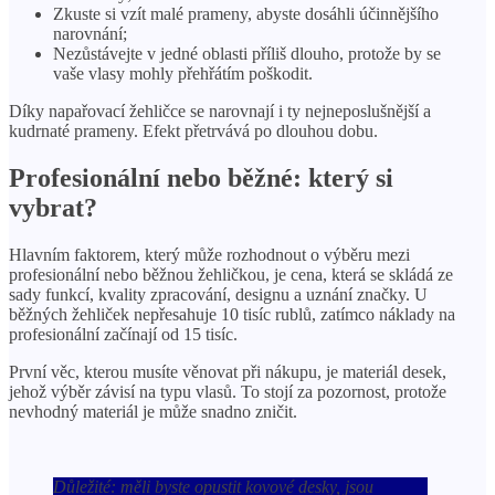
Zkuste si vzít malé prameny, abyste dosáhli účinnějšího
narovnání;
Nezůstávejte v jedné oblasti příliš dlouho, protože by se
vaše vlasy mohly přehřátím poškodit.
Díky napařovací žehličce se narovnají i ty nejneposlušnější a
kudrnaté prameny. Efekt přetrvává po dlouhou dobu.
Profesionální nebo běžné: který si
vybrat?
Hlavním faktorem, který může rozhodnout o výběru mezi
profesionální nebo běžnou žehličkou, je cena, která se skládá ze
sady funkcí, kvality zpracování, designu a uznání značky. U
běžných žehliček nepřesahuje 10 tisíc rublů, zatímco náklady na
profesionální začínají od 15 tisíc.
První věc, kterou musíte věnovat při nákupu, je materiál desek,
jehož výběr závisí na typu vlasů. To stojí za pozornost, protože
nevhodný materiál je může snadno zničit.
Důležité: měli byste opustit kovové desky, jsou