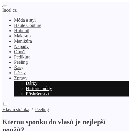
Incel.cz
Móda a styl
Haute Couture
Hubnutí
Make-up
Manikúra
Nápady
Obočí
Pedikúra
Peeling
Řasy
Účesy
Zprávy
Dárky
Historie módy
Příslušenství
Hlavní stránka
/
Peeling
Kterou sponku do vlasů je nejlepší
použít?