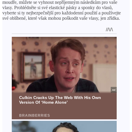
moudře, můžete se vyhnout nepříjemným následkům pro vaše
vlasy. Prohlédněte si své elastické pásky a sponky do vlasů,
vyberte si ty nejbezpečnější pro každodenní použití a používejte
své oblíbené, které však mohou poškodit vaše vlasy, jen zřídka.