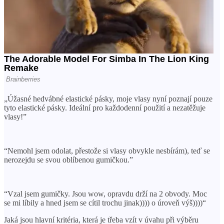
„Úžasné hedvábné elastické pásky, moje vlasy nyní poznají pouze
tyto elastické pásky. Ideální pro každodenní použití a nezatěžuje
vlasy!”
“Nemohl jsem odolat, přestože si vlasy obvykle nesbírám), teď se
nerozejdu se svou oblíbenou gumičkou.”
“Vzal jsem gumičky. Jsou wow, opravdu drží na 2 obvody. Moc
se mi líbily a hned jsem se cítil trochu jinak)))) o úroveň výš))))“
Jaká jsou hlavní kritéria, která je třeba vzít v úvahu při výběru