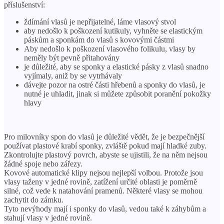
příslušenství:
ždímání vlasů je nepřijatelné, láme vlasový stvol
aby nedošlo k poškození kutikuly, vyhněte se elastickým
páskům a sponkám do vlasů s kovovými částmi
Aby nedošlo k poškození vlasového folikulu, vlasy by
neměly být pevně přitahovány
je důležité, aby se sponky a elastické pásky z vlasů snadno
vyjímaly, aniž by se vytrhávaly
dávejte pozor na ostré části hřebenů a sponky do vlasů, je
nutné je uhladit, jinak si můžete způsobit poranění pokožky
hlavy
Pro milovníky spon do vlasů je důležité vědět, že je bezpečnější
používat plastové krabí sponky, zvláště pokud mají hladké zuby.
Zkontrolujte plastový povrch, abyste se ujistili, že na něm nejsou
žádné spoje nebo zářezy.
Kovové automatické klipy nejsou nejlepší volbou. Protože jsou
vlasy taženy v jedné rovině, zatížení určité oblasti je poměrně
silné, což vede k natahování pramenů. Některé vlasy se mohou
zachytit do zámku.
Tyto nevýhody mají i sponky do vlasů, vedou také k záhybům a
stahují vlasy v jedné rovině.