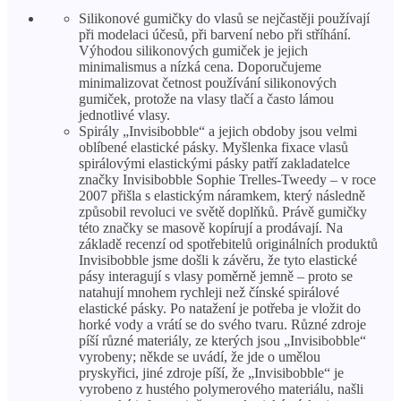
Silikonové gumičky do vlasů se nejčastěji používají
při modelaci účesů, při barvení nebo při stříhání.
Výhodou silikonových gumiček je jejich
minimalismus a nízká cena. Doporučujeme
minimalizovat četnost používání silikonových
gumiček, protože na vlasy tlačí a často lámou
jednotlivé vlasy.
Spirály „Invisibobble“ a jejich obdoby jsou velmi
oblíbené elastické pásky. Myšlenka fixace vlasů
spirálovými elastickými pásky patří zakladatelce
značky Invisibobble Sophie Trelles-Tweedy – v roce
2007 přišla s elastickým náramkem, který následně
způsobil revoluci ve světě doplňků. Právě gumičky
této značky se masově kopírují a prodávají. Na
základě recenzí od spotřebitelů originálních produktů
Invisibobble jsme došli k závěru, že tyto elastické
pásy interagují s vlasy poměrně jemně – proto se
natahují mnohem rychleji než čínské spirálové
elastické pásky. Po natažení je potřeba je vložit do
horké vody a vrátí se do svého tvaru. Různé zdroje
píší různé materiály, ze kterých jsou „Invisibobble“
vyrobeny; někde se uvádí, že jde o umělou
pryskyřici, jiné zdroje píší, že „Invisibobble“ je
vyrobeno z hustého polymerového materiálu, našli