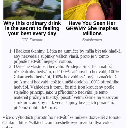
Hladkost tkaniny. Látka na gumičce by měla být tak hladká,
aby nezvedala šupinky vašich vlasů, proto je v tomto
případě hedvábí nejlepší volbou.
Užitečné vlastnosti hedvábí. Prodejna Silk Tech nabízí
různé druhy hedvábí, od 100% saténového hedvábí, 100%
žakárového hedvábí, 100% hedvábí světových značek až
po Armani hedvábí, což je umělá obdoba 100% přírodního
hedvábí. Vzhledem k tomu, že nitě jsou krouceny podle
stejného principu jako u přírodního hedvábí, je tento
materiál pružný a hladký, působí velmi šetrně na vlasovou
strukturu, aniž by nadzvedal šupiny bez jejich poranění,
přičemž dobře drží ocas.
Více o výhodách přírodního hedvábí se můžete dozvědět z tohoto
článku – https://silktech.com.ua/shelkovye-rezinki-dlya-volos-
polza/