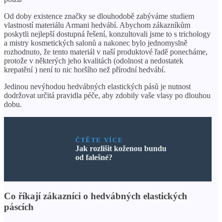
Od doby existence značky se dlouhodobě zabýváme studiem
vlastností materiálu Armani hedvábí. Abychom zákazníkům
poskytli nejlepší dostupná řešení, konzultovali jsme to s trichology
a mistry kosmetických salonů a nakonec bylo jednomyslně
rozhodnuto, že tento materiál v naší produktové řadě ponecháme,
protože v některých jeho kvalitách (odolnost a nedostatek
krepatění ) není to nic horšího než přírodní hedvábí.
Jedinou nevýhodou hedvábných elastických pásů je nutnost
dodržovat určitá pravidla péče, aby zdobily vaše vlasy po dlouhou
dobu.
ČTĚTE VÍCE
Jak rozlišit koženou bundu
od falešné?
Co říkají zákazníci o hedvábných elastických
páscích