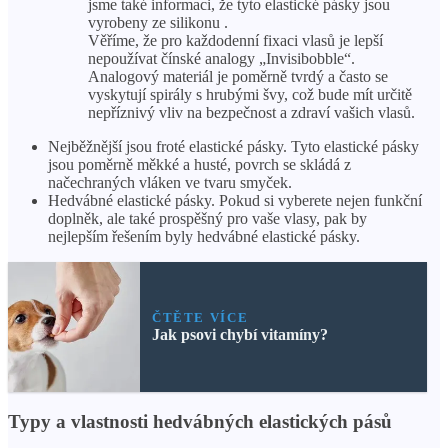
jsme také informaci, že tyto elastické pásky jsou
vyrobeny ze silikonu .
Věříme, že pro každodenní fixaci vlasů je lepší
nepoužívat čínské analogy „Invisibobble“.
Analogový materiál je poměrně tvrdý a často se
vyskytují spirály s hrubými švy, což bude mít určitě
nepříznivý vliv na bezpečnost a zdraví vašich vlasů.
Nejběžnější jsou froté elastické pásky. Tyto elastické pásky
jsou poměrně měkké a husté, povrch se skládá z
načechraných vláken ve tvaru smyček.
Hedvábné elastické pásky. Pokud si vyberete nejen funkční
doplněk, ale také prospěšný pro vaše vlasy, pak by
nejlepším řešením byly hedvábné elastické pásky.
ČTĚTE VÍCE
Jak psovi chybí vitamíny?
Typy a vlastnosti hedvábných elastických pásů