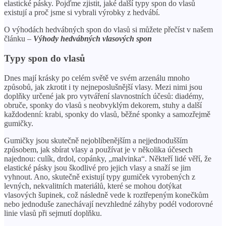
elastické pásky. Pojďme zjistit, jaké další typy spon do vlasů
existují a proč jsme si vybrali výrobky z hedvábí.
O výhodách hedvábných spon do vlasů si můžete přečíst v našem
článku –
Výhody hedvábných vlasových spon
Typy spon do vlasů
Dnes mají krásky po celém světě ve svém arzenálu mnoho
způsobů, jak zkrotit i ty nejneposlušnější vlasy. Mezi nimi jsou
doplňky určené jak pro vytváření slavnostních účesů: diadémy,
obruče, sponky do vlasů s neobvyklým dekorem, stuhy a další
každodenní: krabi, sponky do vlasů, běžné sponky a samozřejmě
gumičky.
Gumičky jsou skutečně nejoblíbenějším a nejjednodušším
způsobem, jak sbírat vlasy a používat je v několika účesech
najednou: culík, drdol, copánky, „malvinka“. Někteří lidé věří, že
elastické pásky jsou škodlivé pro jejich vlasy a snaží se jim
vyhnout. Ano, skutečně existují typy gumiček vyrobených z
levných, nekvalitních materiálů, které se mohou dotýkat
vlasových šupinek, což následně vede k roztřepeným konečkům
nebo jednoduše zanechávají nevzhledné záhyby podél vodorovné
linie vlasů při sejmutí doplňku.