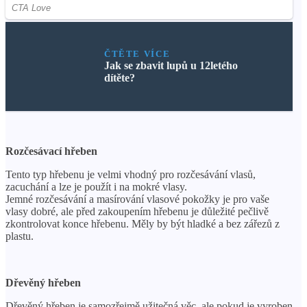
ČTĚTE VÍCE
Jak se zbavit lupů u 12letého
dítěte?
Rozčesávací hřeben
Tento typ hřebenu je velmi vhodný pro rozčesávání vlasů,
zacuchání a lze je použít i na mokré vlasy.
Jemné rozčesávání a masírování vlasové pokožky je pro vaše
vlasy dobré, ale před zakoupením hřebenu je důležité pečlivě
zkontrolovat konce hřebenu. Měly by být hladké a bez zářezů z
plastu.
Dřevěný hřeben
Dřevěný hřeben je samozřejmě užitečná věc, ale pokud je vyroben