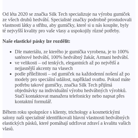
Od léta 2020 se značka Silk Tech specializuje na výrobu gumiček
ze všech druhů hedvábí. Specialisté značky podrobně prostudovali
vlastnosti látky a střihu, aby gumičky, které si u nás koupíte, byly
té nejvyšší kvality pro vaše vlasy a uspokojily různé potřeby.
Naše elastické pásky lze rozdělit:
Dle materiálu, ze kterého je gumička vyrobena, je to 100%
saténové hedvábí, 100% hedvábný žakár, Armani hedvábí.
ve velikosti – od tenkých, elegantních až po největší a
nejjasnější akcenty na vlasech
podle příležitosti – od gumiček na každodenní nošení až po
modely pro speciální událost, například svatbu. Pokud máte
potřebu takové gumičky, značka Silk Tech přijímá
objednávky na individuální výrobu hedvábných výrobků.
Stačí kontaktovat manažera telefonicky nebo napsat přes
kontaktní formulář.
Během roku spolupráce s klienty, trichology a kosmetickými
salony naši specialisté identifikovali hlavní vlastnosti hedvábných
elastických pásků, které pomáhají udržovat zdraví a kvalitu vašich
vlasů.