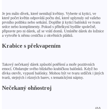
Je jen málo dívek, které nemilují květiny. Vyberte si kytici, ve
které počet květin odpovídá počtu dní, které uplynuly od vašeho
prvního polibku nebo setkání. Doplňte ji kyticí balónků ve tvaru
srdce nebo komplimenty. Pokud s přítelkyní bydlíte společně,
připravte pro ni dárek, až se vrátí domů. Umístěte dárek do ložnice
a vytvořte k němu cestičku z okvětních plátků.
Krabice s překvapením
Takový nečekaný dárek způsobí potěšení a moře pozitivních
emocí. Obdarujte svého blízkého krabičkou balónků. Když ho
dívka otevře, vypustí balónky. Mohou být ve tvaru srdíček i jiných
tvarů, stejných i různých barev, s tematickými nápisy.
Nečekaný ohňostroj