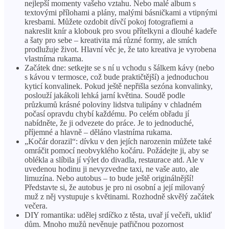
nejlepší momenty vašeho vztahu. Nebo malé album s
textovými přílohami a plány, malými básničkami a vtipnými
kresbami. Můžete ozdobit dívčí pokoj fotografiemi a
nakreslit knír a klobouk pro svou přítelkyni a dlouhé kadeře
a šaty pro sebe – kreativita má různé formy, ale smích
prodlužuje život. Hlavní věc je, že tato kreativa je vyrobena
vlastníma rukama.
Začátek dne: setkejte se s ní u vchodu s šálkem kávy (nebo
s kávou v termosce, což bude praktičtější) a jednoduchou
kyticí konvalinek. Pokud ještě nepřišla sezóna konvalinky,
poslouží jakákoli lehká jarní květina. Soudě podle
průzkumů krásné poloviny lidstva tulipány v chladném
počasí opravdu chybí každému. Po celém obřadu jí
nabídněte, že ji odvezete do práce. Je to jednoduché,
příjemné a hlavně – děláno vlastníma rukama.
„Kočár dorazil“: dívku v den jejích narozenin můžete také
omráčit pomocí neobvyklého kočáru. Požádejte ji, aby se
oblékla a slíbila jí výlet do divadla, restaurace atd. Ale v
uvedenou hodinu ji nevyzvedne taxi, ne vaše auto, ale
limuzína. Nebo autobus – to bude ještě originálnější!
Představte si, že autobus je pro ni osobní a její milovaný
muž z něj vystupuje s květinami. Rozhodně skvělý začátek
večera.
DIY romantika: udělej srdíčko z těsta, uvař jí večeři, ukliď
dům. Mnoho mužů nevěnuje patřičnou pozornost