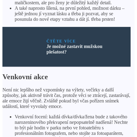
maličkostem, ale pro ženy je důležitý každý detail.
A také naprosto šílená, na první pohled, možnost dárku –
ještě jednou jí vyznat lásku a třeba ji pozvat, aby se
posunula do nové etapy vztahu a dát jí. třeba prsten!
ČTĚTE VÍCE
Je možné zastavit mužskou
plešatost?
Venkovní akce
Není nic lepšího než vzpomínky na výlety, večírky a další
způsoby, jak aktivně trávit čas, protože věci se ztrácejí, zastarávají,
ale emoce žijí věčně. Zvláště pokud byl včas pořízen snímek
událostí, které vyvolaly emoce.
Venkovní focení: každá dívka/dívka/žena bude z takového
narozeninového překvapení nepopsatelně nadšená! Nechte
to být pár hodin v parku nebo ve fotoateliéru s
profesionálním fotografem, nebo stojíte za fotoaparátem,