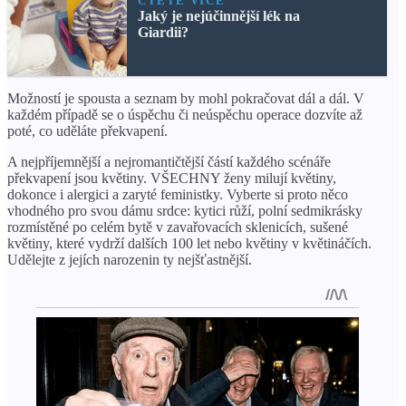
ČTĚTE VÍCE
Jaký je nejúčinnější lék na
Giardii?
Možností je spousta a seznam by mohl pokračovat dál a dál. V
každém případě se o úspěchu či neúspěchu operace dozvíte až
poté, co uděláte překvapení.
A nejpříjemnější a nejromantičtější částí každého scénáře
překvapení jsou květiny. VŠECHNY ženy milují květiny,
dokonce i alergici a zaryté feministky. Vyberte si proto něco
vhodného pro svou dámu srdce: kytici růží, polní sedmikrásky
rozmístěné po celém bytě v zavařovacích sklenicích, sušené
květiny, které vydrží dalších 100 let nebo květiny v květináčích.
Udělejte z jejích narozenin ty nejšťastnější.