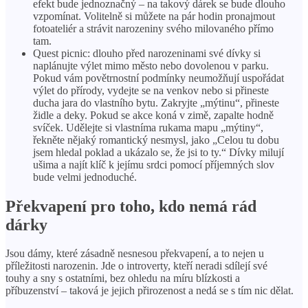
efekt bude jednoznačný – na takový dárek se bude dlouho
vzpomínat. Volitelně si můžete na pár hodin pronajmout
fotoateliér a strávit narozeniny svého milovaného přímo
tam.
Quest picnic: dlouho před narozeninami své dívky si
naplánujte výlet mimo město nebo dovolenou v parku.
Pokud vám povětrnostní podmínky neumožňují uspořádat
výlet do přírody, vydejte se na venkov nebo si přineste
ducha jara do vlastního bytu. Zakryjte „mýtinu“, přineste
židle a deky. Pokud se akce koná v zimě, zapalte hodně
svíček. Udělejte si vlastníma rukama mapu „mýtiny“,
řekněte nějaký romantický nesmysl, jako „Celou tu dobu
jsem hledal poklad a ukázalo se, že jsi to ty.“ Dívky milují
ušima a najít klíč k jejímu srdci pomocí příjemných slov
bude velmi jednoduché.
Překvapení pro toho, kdo nemá rád
dárky
Jsou dámy, které zásadně nesnesou překvapení, a to nejen u
příležitosti narozenin. Jde o introverty, kteří neradi sdílejí své
touhy a sny s ostatními, bez ohledu na míru blízkosti a
příbuzenství – taková je jejich přirozenost a nedá se s tím nic dělat.