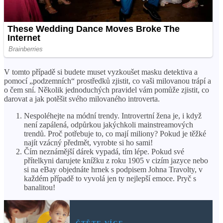
V tomto případě si budete muset vyzkoušet masku detektiva a
pomocí „podzemních“ prostředků zjistit, co vaši milovanou trápí a
o čem sní. Několik jednoduchých pravidel vám pomůže zjistit, co
darovat a jak potěšit svého milovaného introverta.
Nespoléhejte na módní trendy. Introvertní žena je, i když
není zapálená, odpůrkou jakýchkoli mainstreamových
trendů. Proč potřebuje to, co mají miliony? Pokud je těžké
najít vzácný předmět, vyrobte si ho sami!
Čím neznámější dárek vypadá, tím lépe. Pokud své
přítelkyni darujete knížku z roku 1905 v cizím jazyce nebo
si na eBay objednáte hrnek s podpisem Johna Travolty, v
každém případě to vyvolá jen ty nejlepší emoce. Pryč s
banalitou!