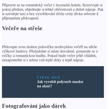
Připravte se na romantický večer v luxusním hotelu. Rezervujte si
pokoj předem, objednejte si lehké občerstvení a dobré nápoje. Pak
si zavolejte taxi a bez vysvětlování účelu cesty dívku odvezte k
příjemnému překvapení.
Večeře na střeše
Překvapte svou drahou polovičku neobvyklou večeří na střeše
výškové budovy. Předzdobte si místo dovolené, postarejte se o
svíčky a romantickou hudbu. Pokud bude večer ještě chládek,
nezapomeňte si s sebou vzít teplé deky a teplé nápoje.
ČTĚTE VÍCE
Jak vyrobit polysorb masku
na akné?
Fotografování jako dárek