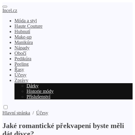
Incel.cz
Móda a styl
Haute Couture
Hubnutí
Make-up
Manikúra
Nápady
Obočí
Pedikúra
Peeling
Řasy
Účesy
Zprávy
Dárky
Historie módy
Příslušenství
Hlavní stránka
/
Účesy
Jaké romantické překvapení byste měli
dát dívce?