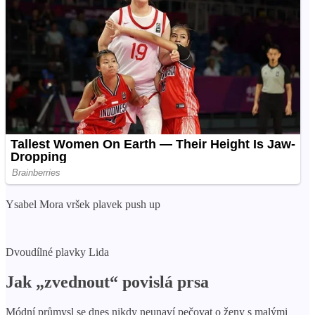
Ysabel Mora vršek plavek push up
Dvoudílné plavky Lida
Jak „zvednout“ povislá prsa
Módní průmysl se dnes nikdy neunaví pečovat o ženy s malými