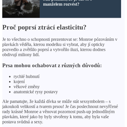
manželem rozvést?
Proč poprsí ztrácí elasticitu?
Je to všechno o schopnosti prezentovat se: Monroe pózováním v
plavkách věděla, kterou modelku si vybrat, aby jí opticky
pozvedlo a zvětšilo poprsí a vytvořilo iluzi, kterou dodnes
obdivují miliony lidí.
Prsa mohou ochabovat z různých důvodů:
rychlé hubnutí
kojení
věkové změny
anatomické rysy postavy
Ale pamatujte, že každá dívka se může stát sexsymbolem – s
jakoukoli velikostí a tvarem prsou! Je čas poslechnout nevyřčené
rady krásné Monroe a věnovat pozornost push-up jednodílným
plavkám, které jako by byly stvořeny k tomu, aby byla vaše
postava svůdná a sexy.