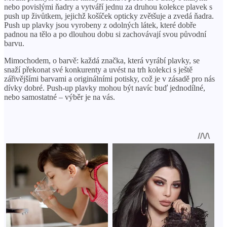
nebo povislými ňadry a vytváří jednu za druhou kolekce plavek s
push up živůtkem, jejichž košíček opticky zvětšuje a zvedá ňadra.
Push up plavky jsou vyrobeny z odolných látek, které dobře
padnou na tělo a po dlouhou dobu si zachovávají svou původní
barvu.
Mimochodem, o barvě: každá značka, která vyrábí plavky, se
snaží překonat své konkurenty a uvést na trh kolekci s ještě
zářivějšími barvami a originálními potisky, což je v zásadě pro nás
dívky dobré. Push-up plavky mohou být navíc buď jednodílné,
nebo samostatné – výběr je na vás.