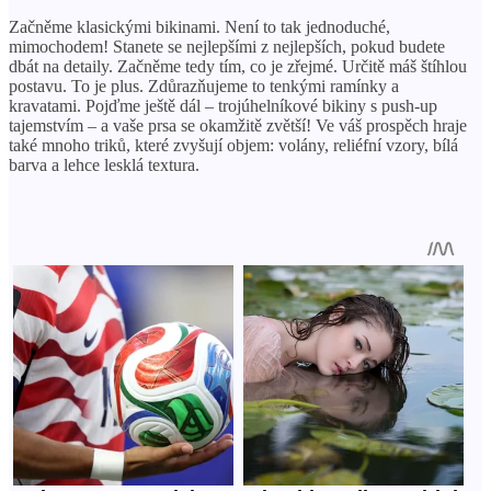
Začněme klasickými bikinami. Není to tak jednoduché,
mimochodem! Stanete se nejlepšími z nejlepších, pokud budete
dbát na detaily. Začněme tedy tím, co je zřejmé. Určitě máš štíhlou
postavu. To je plus. Zdůrazňujeme to tenkými ramínky a
kravatami. Pojďme ještě dál – trojúhelníkové bikiny s push-up
tajemstvím – a vaše prsa se okamžitě zvětší! Ve váš prospěch hraje
také mnoho triků, které zvyšují objem: volány, reliéfní vzory, bílá
barva a lehce lesklá textura.