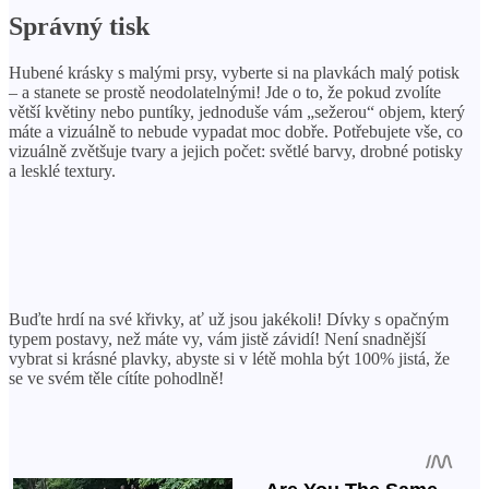
Správný tisk
Hubené krásky s malými prsy, vyberte si na plavkách malý potisk
– a stanete se prostě neodolatelnými! Jde o to, že pokud zvolíte
větší květiny nebo puntíky, jednoduše vám „sežerou“ objem, který
máte a vizuálně to nebude vypadat moc dobře. Potřebujete vše, co
vizuálně zvětšuje tvary a jejich počet: světlé barvy, drobné potisky
a lesklé textury.
Buďte hrdí na své křivky, ať už jsou jakékoli! Dívky s opačným
typem postavy, než máte vy, vám jistě závidí! Není snadnější
vybrat si krásné plavky, abyste si v létě mohla být 100% jistá, že
se ve svém těle cítíte pohodlně!