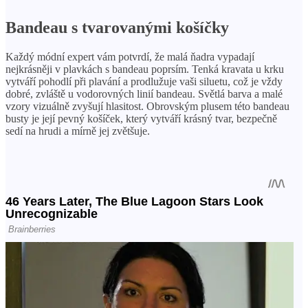
Bandeau s tvarovanými košíčky
Každý módní expert vám potvrdí, že malá ňadra vypadají
nejkrásněji v plavkách s bandeau poprsím. Tenká kravata u krku
vytváří pohodlí při plavání a prodlužuje vaši siluetu, což je vždy
dobré, zvláště u vodorovných linií bandeau. Světlá barva a malé
vzory vizuálně zvyšují hlasitost. Obrovským plusem této bandeau
busty je její pevný košíček, který vytváří krásný tvar, bezpečně
sedí na hrudi a mírně jej zvětšuje.