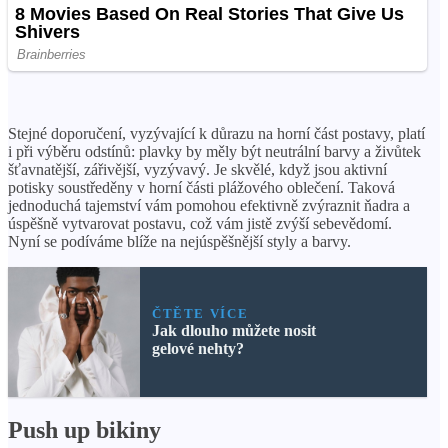
Stejné doporučení, vyzývající k důrazu na horní část postavy, platí
i při výběru odstínů: plavky by měly být neutrální barvy a živůtek
šťavnatější, zářivější, vyzývavý. Je skvělé, když jsou aktivní
potisky soustředěny v horní části plážového oblečení. Taková
jednoduchá tajemství vám pomohou efektivně zvýraznit ňadra a
úspěšně vytvarovat postavu, což vám jistě zvýší sebevědomí.
Nyní se podíváme blíže na nejúspěšnější styly a barvy.
ČTĚTE VÍCE
Jak dlouho můžete nosit
gelové nehty?
Push up bikiny