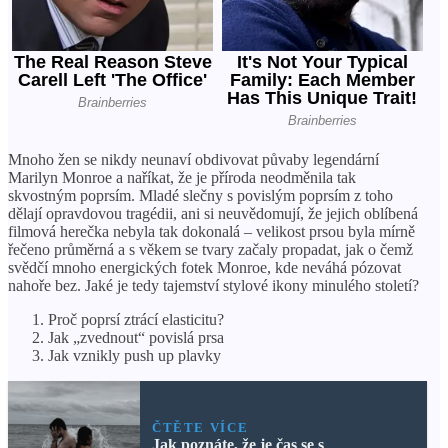
Mnoho žen se nikdy neunaví obdivovat půvaby legendární
Marilyn Monroe a naříkat, že je příroda neodměnila tak
skvostným poprsím. Mladé slečny s povislým poprsím z toho
dělají opravdovou tragédii, ani si neuvědomují, že jejich oblíbená
filmová herečka nebyla tak dokonalá – velikost prsou byla mírně
řečeno průměrná a s věkem se tvary začaly propadat, jak o čemž
svědčí mnoho energických fotek Monroe, kde neváhá pózovat
nahoře bez. Jaké je tedy tajemství stylové ikony minulého století?
Proč poprsí ztrácí elasticitu?
Jak „zvednout“ povislá prsa
Jak vznikly push up plavky
ČTĚTE VÍCE
Jak poznáte, že je čas se s