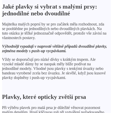
Jaké plavky si vybrat s malými prsy:
jednodílné nebo dvoudílné
Majitelka malých poprsí by se pro začátek měla rozhodnout, zda
se poohlédne po jednodílných nebo dvoudílných plavkách. Na
tuto otázku je těžké jednoznačně odpovědět, protože vše závisí na
vlastnostech postavy.
Výhodněji vypadají v naprosté většině případů dvoudílné plavky,
zejména modely s push-up vycpávkami.
Vždy se doporučují pro nízké dívky s krátkým trupem. Ale
vysoké mladé dámy by se naopak měly blíže podívat na
jednodílné modely. Vhodné jsou plavky s tenkými úvazky nebo
bandeau vyrobené zcela bez úvazku. Je skvělé, když jsou kusové
plavky doplněny i push-up vycpávkami.
Plavky, které opticky zvětší prsa
Při výběru plavek pro malá prsa je důležité věnovat pozornost
malým detailům. Hrají klíčovou roli při vytváření požadovaného