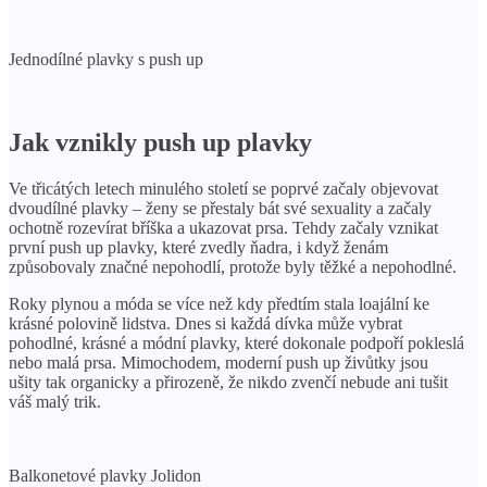
Jednodílné plavky s push up
Jak vznikly push up plavky
Ve třicátých letech minulého století se poprvé začaly objevovat
dvoudílné plavky – ženy se přestaly bát své sexuality a začaly
ochotně rozevírat bříška a ukazovat prsa. Tehdy začaly vznikat
první push up plavky, které zvedly ňadra, i když ženám
způsobovaly značné nepohodlí, protože byly těžké a nepohodlné.
Roky plynou a móda se více než kdy předtím stala loajální ke
krásné polovině lidstva. Dnes si každá dívka může vybrat
pohodlné, krásné a módní plavky, které dokonale podpoří pokleslá
nebo malá prsa. Mimochodem, moderní push up živůtky jsou
ušity tak organicky a přirozeně, že nikdo zvenčí nebude ani tušit
váš malý trik.
Balkonetové plavky Jolidon