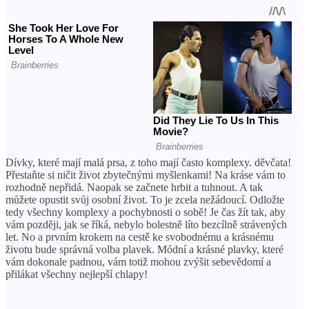
Dívky, které mají malá prsa, z toho mají často komplexy. děvčata!
Přestaňte si ničit život zbytečnými myšlenkami! Na kráse vám to
rozhodně nepřidá. Naopak se začnete hrbit a tuhnout. A tak
můžete opustit svůj osobní život. To je zcela nežádoucí. Odložte
tedy všechny komplexy a pochybnosti o sobě! Je čas žít tak, aby
vám později, jak se říká, nebylo bolestně líto bezcílně strávených
let. No a prvním krokem na cestě ke svobodnému a krásnému
životu bude správná volba plavek. Módní a krásné plavky, které
vám dokonale padnou, vám totiž mohou zvýšit sebevědomí a
přilákat všechny nejlepší chlapy!