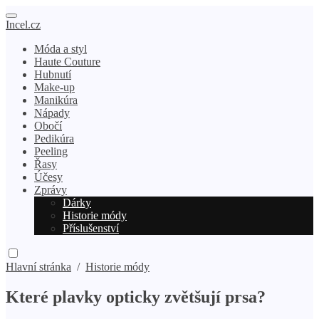
Incel.cz
Móda a styl
Haute Couture
Hubnutí
Make-up
Manikúra
Nápady
Obočí
Pedikúra
Peeling
Řasy
Účesy
Zprávy
Dárky
Historie módy
Příslušenství
Hlavní stránka
/
Historie módy
Které plavky opticky zvětšují prsa?