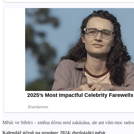
Měsíc ve Střelci – změna účesu není zakázána, ale ani vám moc rados
Kalendář účesů na prosinec 2024: dorůstající měsíc