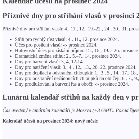
Kalendář účesů na prosinec 2024
Příznivé dny pro stříhání vlasů v prosinci 
Příznivé dny pro stříhání vlasů: 4., 11., 12., 19.-22., 24., 30., 31. pro
Střih pro rychlý růst vlasů: 4., 11., 12. prosince 2024.
Účes pro posílení vlasů: -:- prosinec 2024.
Hotovostní účes pro získání příjmu: 15., 16., 19. a 26. prosince
Dramatická změna střihu: 2., 5.–7., 14. prosince 2024.
Dny pro barvení vlasů: 3, 4, 12-14.
Dny pro natáčení vlasů: 3., 4., 12., 13., 20.-22. prosince 2024.
Dny pro depilaci a odstranění chloupků: 1., 3., 5., 14., 17., 18.
Dny pro odstranění nežádoucích chloupků na obličeji: 6., 7., 9.,
Dny prodlužování a barvení řas a obočí: -:- prosinec 2024.
Lunární kalendář střihů na každý den v pr
Čas uvedený v lunárním kalendáři je Moskva (+3 GMT). Pokud žijete v
Kalendář účesů na prosinec 2024: nový měsíc