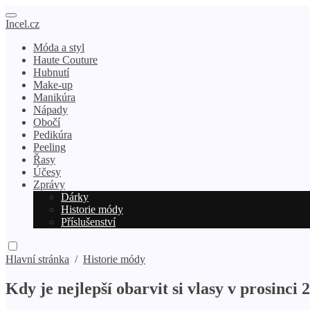
Incel.cz
Móda a styl
Haute Couture
Hubnutí
Make-up
Manikúra
Nápady
Obočí
Pedikúra
Peeling
Řasy
Účesy
Zprávy
Dárky
Historie módy
Příslušenství
Hlavní stránka
/
Historie módy
Kdy je nejlepší obarvit si vlasy v prosinci 