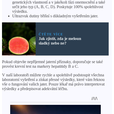
genetických vlastností a v jakékoli fázi onemocnění a také
určit jeho typ (A, B, C, D). Poskytuje 100% spolehlivost
výsledku.
Ultrazvuk dutiny břišní s důkladným vyšetřením jater.
ČTĚTE VÍCE
Jak zjistit, zda je meloun
sladký nebo ne?
Pokud objevíte nepříjemné jaterní příznaky, doporučuje se také
provést krevní test na markery hepatitidy B a C.
V naší laboratoři můžete rychle a spolehlivě podstoupit všechna
laboratorní vyšetření a získat přesné výsledky, které vám řeknou
vše o fungování vašich jater. Pouze lékař má právo interpretovat
výsledky a předepisovat adekvátní léčbu.