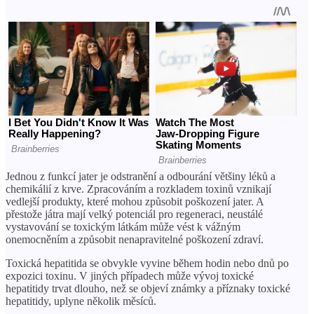
Jednou z funkcí jater je odstranění a odbourání většiny léků a
chemikálií z krve. Zpracováním a rozkladem toxinů vznikají
vedlejší produkty, které mohou způsobit poškození jater. A
přestože játra mají velký potenciál pro regeneraci, neustálé
vystavování se toxickým látkám může vést k vážným
onemocněním a způsobit nenapravitelné poškození zdraví.
Toxická hepatitida se obvykle vyvine během hodin nebo dnů po
expozici toxinu. V jiných případech může vývoj toxické
hepatitidy trvat dlouho, než se objeví známky a příznaky toxické
hepatitidy, uplyne několik měsíců.