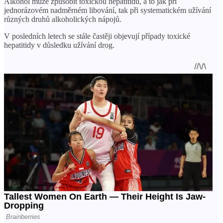
Alkohol může způsobit toxickou hepatitidu, a to jak při
jednorázovém nadměrném libování, tak při systematickém užívání
různých druhů alkoholických nápojů.
V posledních letech se stále častěji objevují případy toxické
hepatitidy v důsledku užívání drog.