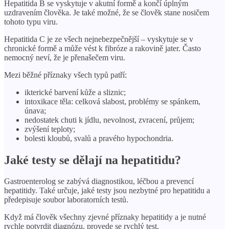
Hepatitida B se vyskytuje v akutní formě a končí úplným
uzdravením člověka. Je také možné, že se člověk stane nosičem
tohoto typu viru.
Hepatitida C je ze všech nejnebezpečnější – vyskytuje se v
chronické formě a může vést k fibróze a rakovině jater. Často
nemocný neví, že je přenašečem viru.
Mezi běžné příznaky všech typů patří:
ikterické barvení kůže a sliznic;
intoxikace těla: celková slabost, problémy se spánkem,
únava;
nedostatek chuti k jídlu, nevolnost, zvracení, průjem;
zvýšení teploty;
bolesti kloubů, svalů a pravého hypochondria.
Jaké testy se dělají na hepatitidu?
Gastroenterolog se zabývá diagnostikou, léčbou a prevencí
hepatitidy. Také určuje, jaké testy jsou nezbytné pro hepatitidu a
předepisuje soubor laboratorních testů.
Když má člověk všechny zjevné příznaky hepatitidy a je nutné
rychle potvrdit diagnózu, provede se rychlý test.