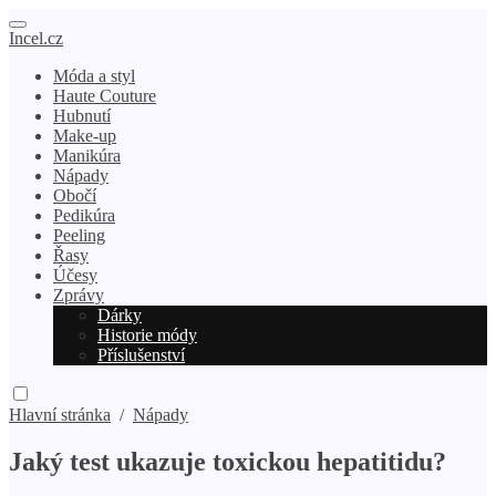
Incel.cz
Móda a styl
Haute Couture
Hubnutí
Make-up
Manikúra
Nápady
Obočí
Pedikúra
Peeling
Řasy
Účesy
Zprávy
Dárky
Historie módy
Příslušenství
Hlavní stránka
/
Nápady
Jaký test ukazuje toxickou hepatitidu?