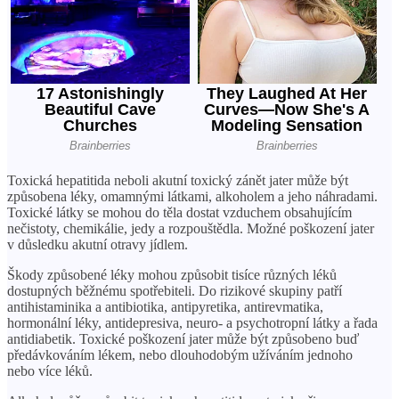
Toxická hepatitida neboli akutní toxický zánět jater může být
způsobena léky, omamnými látkami, alkoholem a jeho náhradami.
Toxické látky se mohou do těla dostat vzduchem obsahujícím
nečistoty, chemikálie, jedy a rozpouštědla. Možné poškození jater
v důsledku akutní otravy jídlem.
Škody způsobené léky mohou způsobit tisíce různých léků
dostupných běžnému spotřebiteli. Do rizikové skupiny patří
antihistaminika a antibiotika, antipyretika, antirevmatika,
hormonální léky, antidepresiva, neuro- a psychotropní látky a řada
antidiabetik. Toxické poškození jater může být způsobeno buď
předávkováním lékem, nebo dlouhodobým užíváním jednoho
nebo více léků.