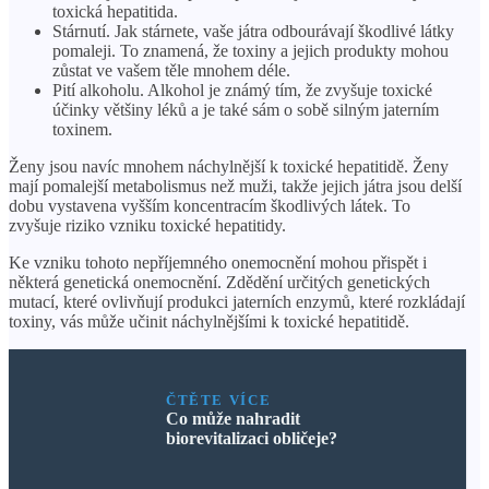
toxická hepatitida.
Stárnutí. Jak stárnete, vaše játra odbourávají škodlivé látky
pomaleji. To znamená, že toxiny a jejich produkty mohou
zůstat ve vašem těle mnohem déle.
Pití alkoholu. Alkohol je známý tím, že zvyšuje toxické
účinky většiny léků a je také sám o sobě silným jaterním
toxinem.
Ženy jsou navíc mnohem náchylnější k toxické hepatitidě. Ženy
mají pomalejší metabolismus než muži, takže jejich játra jsou delší
dobu vystavena vyšším koncentracím škodlivých látek. To
zvyšuje riziko vzniku toxické hepatitidy.
Ke vzniku tohoto nepříjemného onemocnění mohou přispět i
některá genetická onemocnění. Zdědění určitých genetických
mutací, které ovlivňují produkci jaterních enzymů, které rozkládají
toxiny, vás může učinit náchylnějšími k toxické hepatitidě.
ČTĚTE VÍCE
Co může nahradit
biorevitalizaci obličeje?