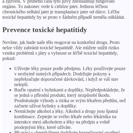
a zjizvení. V průběhu času tyto jizvy znesnadňují fungování
orgánu. To nakonec vede k cirhóze jater. Jedinou léčbou
chronického selhání jater je transplantace jater od dárce. Léčba
toxické hepatitidy by se proto v žádném případě neměla odkládat.
Prevence toxické hepatitidy
Nevíme, jak bude naše tělo reagovat na konkrétní drogu. Proto
nelze vždy zabránit toxické hepatitidě. Ale můžete snížit riziko
vzniku problémů s játry a vyhnout se léčbě toxické hepatitidy,
pokud:
Užívejte léky pouze podle předpisu. Léky používejte pouze
v nezbytně nutných případech. Dodržujte pokyny a
nepřekračujte doporučené dávkování, i když se váš stav
nelepší.
Buďte opatrní s bylinkami a doplňky. Nepředpokládejte, že
se jedná o přírodní produkt, který nezpůsobí škodu.
Prodiskutujte výhody a rizika se svým lékařem předtím, než
začnete užívat bylinky a doplňky.
Nemíchejte alkohol a léky. Alkohol a drogy jsou špatná
kombinace. Zeptejte se svého lékaře nebo lékárníka na
interakce mezi alkoholem a léky na předpis a volně
prodejnými léky, které užíváte.
Při práci s chemikáliemi dodržujte bezpečnostní opatření.