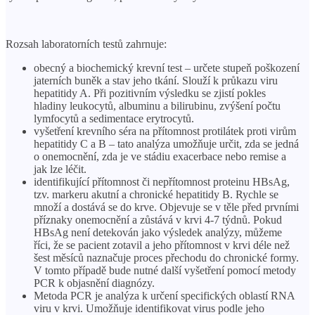
Rozsah laboratorních testů zahrnuje:
obecný a biochemický krevní test – určete stupeň poškození
jaterních buněk a stav jeho tkání. Slouží k průkazu viru
hepatitidy A. Při pozitivním výsledku se zjistí pokles
hladiny leukocytů, albuminu a bilirubinu, zvýšení počtu
lymfocytů a sedimentace erytrocytů.
vyšetření krevního séra na přítomnost protilátek proti virům
hepatitidy C a B – tato analýza umožňuje určit, zda se jedná
o onemocnění, zda je ve stádiu exacerbace nebo remise a
jak lze léčit.
identifikující přítomnost či nepřítomnost proteinu HBsAg,
tzv. markeru akutní a chronické hepatitidy B. Rychle se
množí a dostává se do krve. Objevuje se v těle před prvními
příznaky onemocnění a zůstává v krvi 4-7 týdnů. Pokud
HBsAg není detekován jako výsledek analýzy, můžeme
říci, že se pacient zotavil a jeho přítomnost v krvi déle než
šest měsíců naznačuje proces přechodu do chronické formy.
V tomto případě bude nutné další vyšetření pomocí metody
PCR k objasnění diagnózy.
Metoda PCR je analýza k určení specifických oblastí RNA
viru v krvi. Umožňuje identifikovat virus podle jeho