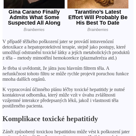
V případě těžkého poškození jater se provádí intravenózní
detoxikace a hepatoprotektivní terapie, stejně jako postupy, které
umožňují odstranění toxické látky a jejích metabolických produktů
z těla – metody mimotělní hemokorekce (plazmaferéza atd.)
Je třeba si uvědomit, že játra jsou hlavním filtrem těla. A
nefunkčnost tohoto filtru se může rychle projevit poruchou funkce
mnoha dalších orgánů.
K vypracování účinného plánu léčby toxické hepatitidy je nutné
kontaktovat odborníka, který může vzít v úvahu zvláštnosti
vzájemné interakce předepsaných léků, jakož i vlastnosti těla
postiženého pacienta.
Komplikace toxické hepatitidy
Zánět způsobený toxickou hepatitidou může vést k poškození jater