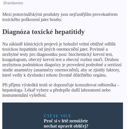
Mezi potravinářskými produkty jsou nejčastějším provokatérem
toxického poškození jater houby.
Diagnóza toxické hepatitidy
Na základě klinických projevů je bohužel velmi obtížné odlišit
toxickou hepatitidu od jiných onemocnění jater. Povinné a
nezbytné testy pro diagnostiku jsou: biochemický krevní test,
koagulogram, obecný krevní test a obecný rozbor moči. Druhou
nezbytnou podmínkou diagnózy je provedení podrobné a seriózní
studie anamnézy (anamnézy onemocnění), aby se zjistily faktory,
které vedly k dysfunkci tohoto životně důležitého orgánu.
Při příjmu výsledků testů se doporučuje konzultovat odborníka –
hepatologa. Lékař vybere a předepíše další laboratorní nebo
instrumentální vyšetření.
ČTĚTE VÍCE
Proč si v létě nemůžete
nechat upravit obličej?