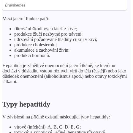
Mezi jaterní funkce patří:
filtrování škodlivých látek z krve;
produkce žluči nezbytné pro trávení;
udržování požadované hladiny cukru v krvi;
produkce cholesterolu;
akumulace a zachování živin;
produkci hormonů.
Hepatitida je zánětlivé onemocnění jaterní tkáně, ke kterému
dochází v důsledku vstupu různých virů do těla (častěji) nebo jako
důsledek onemocnění (alkoholismus apod.) nebo otravy toxickými
látkami.
Typy hepatitidy
V závislosti na příčině existují následující typy hepatitidy:
virové (infekční): A, B, C, D, E, G;
toxické: alkoholické, léčivé, hepatitida při otravě