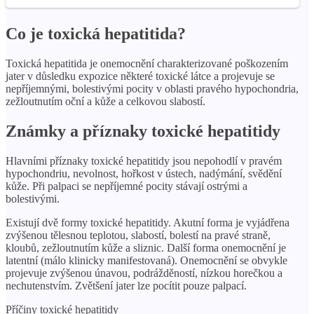
Co je toxická hepatitida?
Toxická hepatitida je onemocnění charakterizované poškozením
jater v důsledku expozice některé toxické látce a projevuje se
nepříjemnými, bolestivými pocity v oblasti pravého hypochondria,
zežloutnutím oční a kůže a celkovou slabostí.
Známky a příznaky toxické hepatitidy
Hlavními příznaky toxické hepatitidy jsou nepohodlí v pravém
hypochondriu, nevolnost, hořkost v ústech, nadýmání, svědění
kůže. Při palpaci se nepříjemné pocity stávají ostrými a
bolestivými.
Existují dvě formy toxické hepatitidy. Akutní forma je vyjádřena
zvýšenou tělesnou teplotou, slabostí, bolestí na pravé straně,
kloubů, zežloutnutím kůže a sliznic. Další forma onemocnění je
latentní (málo klinicky manifestovaná). Onemocnění se obvykle
projevuje zvýšenou únavou, podrážděností, nízkou horečkou a
nechutenstvím. Zvětšení jater lze pocítit pouze palpací.
Příčiny toxické hepatitidy