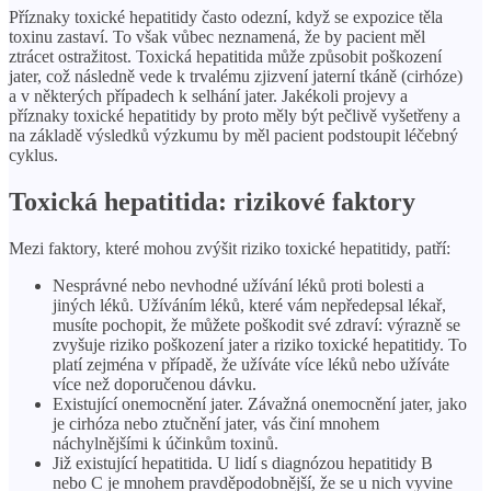
Příznaky toxické hepatitidy často odezní, když se expozice těla
toxinu zastaví. To však vůbec neznamená, že by pacient měl
ztrácet ostražitost. Toxická hepatitida může způsobit poškození
jater, což následně vede k trvalému zjizvení jaterní tkáně (cirhóze)
a v některých případech k selhání jater. Jakékoli projevy a
příznaky toxické hepatitidy by proto měly být pečlivě vyšetřeny a
na základě výsledků výzkumu by měl pacient podstoupit léčebný
cyklus.
Toxická hepatitida: rizikové faktory
Mezi faktory, které mohou zvýšit riziko toxické hepatitidy, patří:
Nesprávné nebo nevhodné užívání léků proti bolesti a
jiných léků. Užíváním léků, které vám nepředepsal lékař,
musíte pochopit, že můžete poškodit své zdraví: výrazně se
zvyšuje riziko poškození jater a riziko toxické hepatitidy. To
platí zejména v případě, že užíváte více léků nebo užíváte
více než doporučenou dávku.
Existující onemocnění jater. Závažná onemocnění jater, jako
je cirhóza nebo ztučnění jater, vás činí mnohem
náchylnějšími k účinkům toxinů.
Již existující hepatitida. U lidí s diagnózou hepatitidy B
nebo C je mnohem pravděpodobnější, že se u nich vyvine