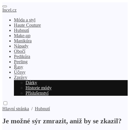
Incel.cz
Móda a styl
Haute Couture
Hubnutí
Make-up
Manikúra
Nápady
Obočí
Pedikúra
Peeling
Řasy
Účesy
Zprávy
Dárky
Historie módy
Příslušenství
Hlavní stránka
/
Hubnutí
Je možné sýr zmrazit, aniž by se zkazil?