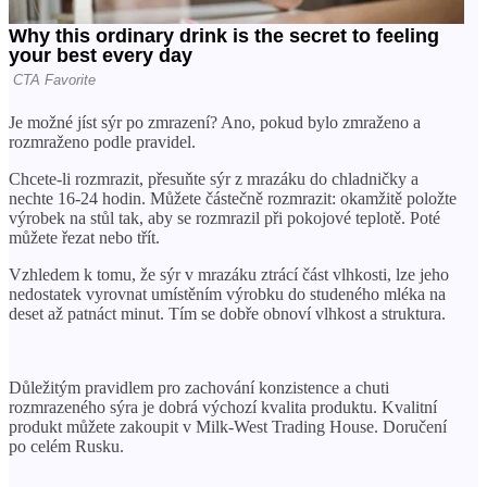
Je možné jíst sýr po zmrazení? Ano, pokud bylo zmraženo a
rozmraženo podle pravidel.
Chcete-li rozmrazit, přesuňte sýr z mrazáku do chladničky a
nechte 16-24 hodin. Můžete částečně rozmrazit: okamžitě položte
výrobek na stůl tak, aby se rozmrazil při pokojové teplotě. Poté
můžete řezat nebo třít.
Vzhledem k tomu, že sýr v mrazáku ztrácí část vlhkosti, lze jeho
nedostatek vyrovnat umístěním výrobku do studeného mléka na
deset až patnáct minut. Tím se dobře obnoví vlhkost a struktura.
Důležitým pravidlem pro zachování konzistence a chuti
rozmrazeného sýra je dobrá výchozí kvalita produktu. Kvalitní
produkt můžete zakoupit v Milk-West Trading House. Doručení
po celém Rusku.