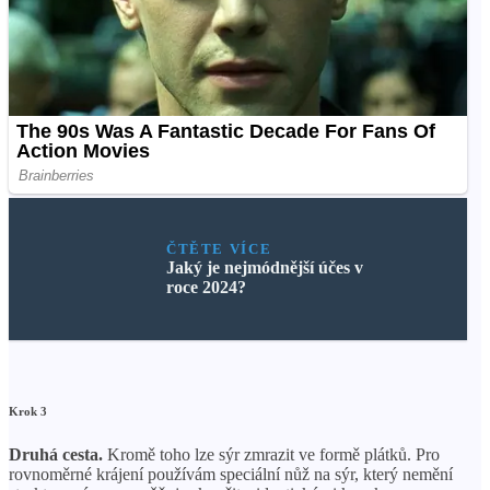
ČTĚTE VÍCE
Jaký je nejmódnější účes v
roce 2024?
Krok 3
Druhá cesta.
Kromě toho lze sýr zmrazit ve formě plátků. Pro
rovnoměrné krájení používám speciální nůž na sýr, který nemění