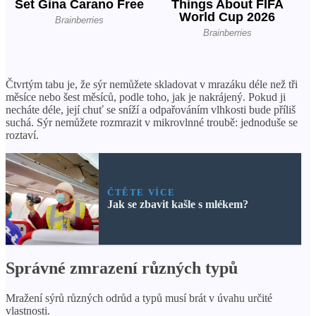
Čtvrtým tabu je, že sýr nemůžete skladovat v mrazáku déle než tři
měsíce nebo šest měsíců, podle toho, jak je nakrájený. Pokud ji
necháte déle, její chuť se sníží a odpařováním vlhkosti bude příliš
suchá. Sýr nemůžete rozmrazit v mikrovlnné troubě: jednoduše se
roztaví.
ČTĚTE VÍCE
Jak se zbavit kašle s mlékem?
Správné zmrazení různých typů
Mražení sýrů různých odrůd a typů musí brát v úvahu určité
vlastnosti.