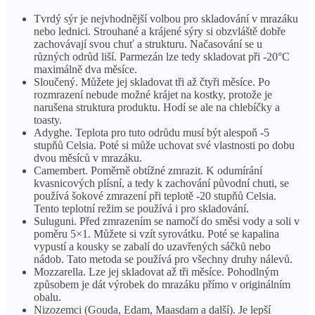
Tvrdý sýr je nejvhodnější volbou pro skladování v mrazáku
nebo lednici. Strouhané a krájené sýry si obzvláště dobře
zachovávají svou chuť a strukturu. Načasování se u
různých odrůd liší. Parmezán lze tedy skladovat při -20°C
maximálně dva měsíce.
Sloučený. Můžete jej skladovat tři až čtyři měsíce. Po
rozmrazení nebude možné krájet na kostky, protože je
narušena struktura produktu. Hodí se ale na chlebíčky a
toasty.
Adyghe. Teplota pro tuto odrůdu musí být alespoň -5
stupňů Celsia. Poté si může uchovat své vlastnosti po dobu
dvou měsíců v mrazáku.
Camembert. Poměrně obtížné zmrazit. K odumírání
kvasnicových plísní, a tedy k zachování původní chuti, se
používá šokové zmrazení při teplotě -20 stupňů Celsia.
Tento teplotní režim se používá i pro skladování.
Suluguni. Před zmrazením se namočí do směsi vody a soli v
poměru 5×1. Můžete si vzít syrovátku. Poté se kapalina
vypustí a kousky se zabalí do uzavřených sáčků nebo
nádob. Tato metoda se používá pro všechny druhy nálevů.
Mozzarella. Lze jej skladovat až tři měsíce. Pohodlným
způsobem je dát výrobek do mrazáku přímo v originálním
obalu.
Nizozemci (Gouda, Edam, Maasdam a další). Je lepší