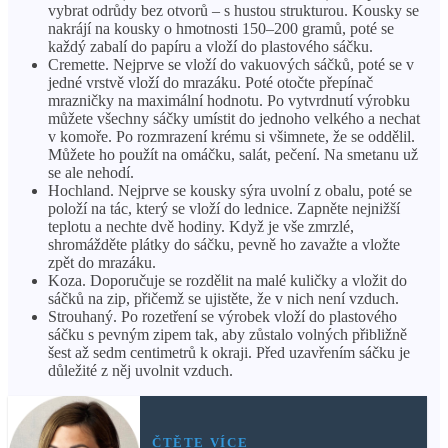
vybrat odrůdy bez otvorů – s hustou strukturou. Kousky se
nakrájí na kousky o hmotnosti 150–200 gramů, poté se
každý zabalí do papíru a vloží do plastového sáčku.
Cremette. Nejprve se vloží do vakuových sáčků, poté se v
jedné vrstvě vloží do mrazáku. Poté otočte přepínač
mrazničky na maximální hodnotu. Po vytvrdnutí výrobku
můžete všechny sáčky umístit do jednoho velkého a nechat
v komoře. Po rozmrazení krému si všimnete, že se oddělil.
Můžete ho použít na omáčku, salát, pečení. Na smetanu už
se ale nehodí.
Hochland. Nejprve se kousky sýra uvolní z obalu, poté se
položí na tác, který se vloží do lednice. Zapněte nejnižší
teplotu a nechte dvě hodiny. Když je vše zmrzlé,
shromážděte plátky do sáčku, pevně ho zavažte a vložte
zpět do mrazáku.
Koza. Doporučuje se rozdělit na malé kuličky a vložit do
sáčků na zip, přičemž se ujistěte, že v nich není vzduch.
Strouhaný. Po rozetření se výrobek vloží do plastového
sáčku s pevným zipem tak, aby zůstalo volných přibližně
šest až sedm centimetrů k okraji. Před uzavřením sáčku je
důležité z něj uvolnit vzduch.
ČTĚTE VÍCE