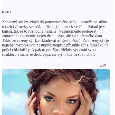
Krok 2
Zabalený sýr lze vložit do potravinového sáčku, protože na stěny
mrazicí zásuvky se může přilepit jen kousek ve fólii. Pokud je v
balení, tak se to rozhodně nestane. Nezapomeňte podepsat
zmrazení s uvedením nejen druhu sýra, ale také přesného data.
Takto zmrazený sýr lze skladovat asi šest měsíců. Zmrazený sýr je
nejlepší rozmrazovat postupně: nejprve přesuňte sýr z mrazáku na
polici chladničky. A pak to použijte. Někdy sýr ztratí svou
strukturu a stane se drobivější, ale sýr nikdy neztratí chuť.