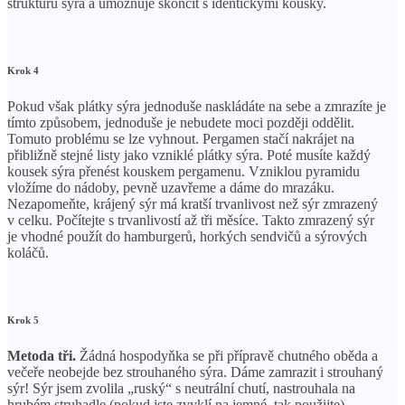
strukturu sýra a umožňuje skončit s identickými kousky.
Krok 4
Pokud však plátky sýra jednoduše naskládáte na sebe a zmrazíte je
tímto způsobem, jednoduše je nebudete moci později oddělit.
Tomuto problému se lze vyhnout. Pergamen stačí nakrájet na
přibližně stejné listy jako vzniklé plátky sýra. Poté musíte každý
kousek sýra přenést kouskem pergamenu. Vzniklou pyramidu
vložíme do nádoby, pevně uzavřeme a dáme do mrazáku.
Nezapomeňte, krájený sýr má kratší trvanlivost než sýr zmrazený
v celku. Počítejte s trvanlivostí až tři měsíce. Takto zmrazený sýr
je vhodné použít do hamburgerů, horkých sendvičů a sýrových
koláčů.
Krok 5
Metoda tři.
Žádná hospodyňka se při přípravě chutného oběda a
večeře neobejde bez strouhaného sýra. Dáme zamrazit i strouhaný
sýr! Sýr jsem zvolila „ruský“ s neutrální chutí, nastrouhala na
hrubém struhadle (pokud jste zvyklí na jemné, tak použijte).