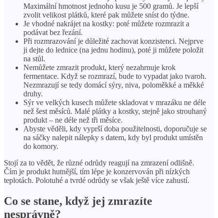
Maximální hmotnost jednoho kusu je 500 gramů. Je lepší
zvolit velikost plátků, které pak můžete sníst do týdne.
Je vhodné nakrájet na kostky: poté můžete rozmrazit a
podávat bez řezání.
Při rozmrazování je důležité zachovat konzistenci. Nejprve
ji dejte do lednice (na jednu hodinu), poté ji můžete položit
na stůl.
Nemůžete zmrazit produkt, který nezahrnuje krok
fermentace. Když se rozmrazí, bude to vypadat jako tvaroh.
Nezmrazují se tedy domácí sýry, niva, poloměkké a měkké
druhy.
Sýr ve velkých kusech můžete skladovat v mrazáku ne déle
než šest měsíců. Malé plátky a kostky, stejně jako strouhaný
produkt – ne déle než tři měsíce.
Abyste věděli, kdy vyprší doba použitelnosti, doporučuje se
na sáčky nalepit nálepky s datem, kdy byl produkt umístěn
do komory.
Stojí za to vědět, že různé odrůdy reagují na zmrazení odlišně.
Čím je produkt hutnější, tím lépe je konzervován při nízkých
teplotách. Polotuhé a tvrdé odrůdy se však ještě více zahustí.
Co se stane, když jej zmrazíte
nesprávně?