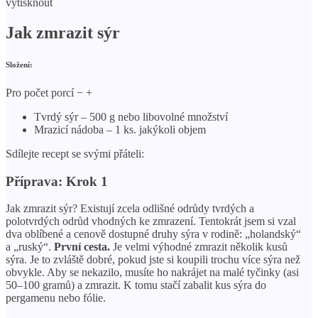
vytisknout
Jak zmrazit sýr
Složení:
Pro počet porcí − +
Tvrdý sýr – 500 g nebo libovolné množství
Mrazicí nádoba – 1 ks. jakýkoli objem
Sdílejte recept se svými přáteli:
Příprava: Krok 1
Jak zmrazit sýr? Existují zcela odlišné odrůdy tvrdých a
polotvrdých odrůd vhodných ke zmrazení. Tentokrát jsem si vzal
dva oblíbené a cenově dostupné druhy sýra v rodině: „holandský“
a „ruský“.
První cesta.
Je velmi výhodné zmrazit několik kusů
sýra. Je to zvláště dobré, pokud jste si koupili trochu více sýra než
obvykle. Aby se nekazilo, musíte ho nakrájet na malé tyčinky (asi
50–100 gramů) a zmrazit. K tomu stačí zabalit kus sýra do
pergamenu nebo fólie.