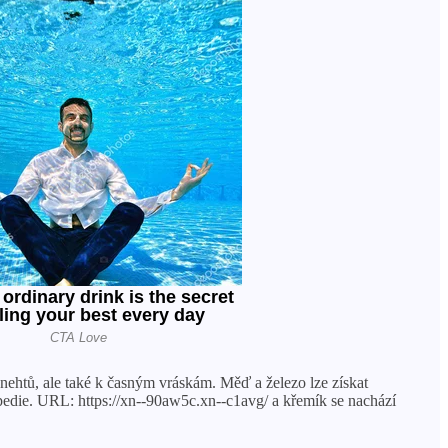
nehtů, ale také k časným vráskám. Měď a železo lze získat
pedie. URL: https://xn--90aw5c.xn--c1avg/ a křemík se nachází