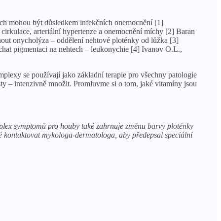
htech mohou být důsledkem infekčních onemocnění [1]
irkulace, arteriální hypertenze a onemocnění míchy [2] Baran
out onycholýza – oddělení nehtové ploténky od lůžka [3]
hat pigmentaci na nehtech – leukonychie [4] Ivanov O.L.,
mplexy se používají jako základní terapie pro všechny patologie
sty – intenzivně množit. Promluvme si o tom, jaké vitamíny jsou
mplex symptomů pro houby také zahrnuje změnu barvy ploténky
utné kontaktovat mykologa-dermatologa, aby předepsal speciální