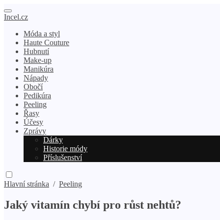
Incel.cz
Móda a styl
Haute Couture
Hubnutí
Make-up
Manikúra
Nápady
Obočí
Pedikúra
Peeling
Řasy
Účesy
Zprávy
Dárky
Historie módy
Příslušenství
Hlavní stránka
/
Peeling
Jaký vitamín chybí pro růst nehtů?