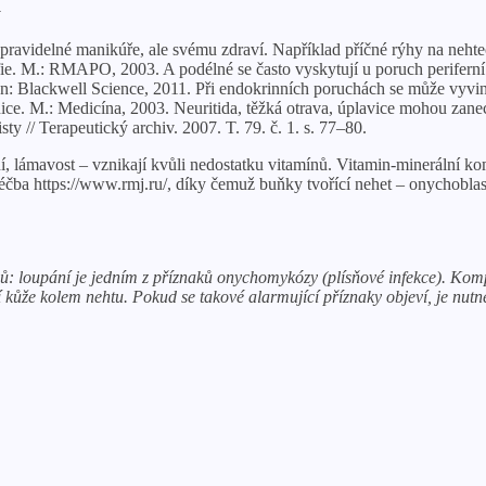
a
e pravidelné manikúře, ale svému zdraví. Například příčné rýhy na ne
 M.: RMAPO, 2003. A podélné se často vyskytují u poruch periferní c
: Blackwell Science, 2011. Při endokrinních poruchách se může vyvin
e. M.: Medicína, 2003. Neuritida, těžká otrava, úplavice mohou zanec
 // Terapeutický archiv. 2007. T. 79. č. 1. s. 77–80.
, lámavost – vznikají kvůli nedostatku vitamínů. Vitamin-minerální ko
léčba https://www.rmj.ru/, díky čemuž buňky tvořící nehet – onychobla
ů: loupání je jedním z příznaků onychomykózy (plísňové infekce). Ko
ání kůže kolem nehtu. Pokud se takové alarmující příznaky objeví, je n