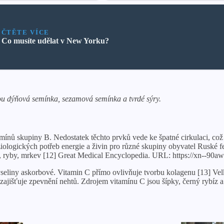
ČTĚTE VÍCE
Co musíte udělat v New Yorku?
ou dýňová semínka, sezamová semínka a tvrdé sýry.
mínů skupiny B. Nedostatek těchto prvků vede ke špatné cirkulaci, což
ologických potřeb energie a živin pro různé skupiny obyvatel Ruské f
y, ryby, mrkev [12] Great Medical Encyclopedia. URL: https://xn--90aw
eliny askorbové. Vitamin C přímo ovlivňuje tvorbu kolagenu [13] Velk
zajišťuje zpevnění nehtů. Zdrojem vitamínu C jsou šípky, černý rybíz a 