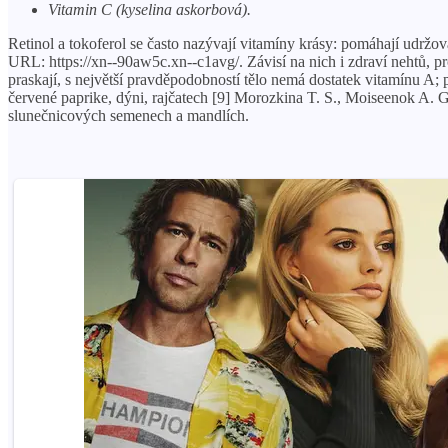
Vitamin C (kyselina askorbová).
Retinol a tokoferol se často nazývají vitamíny krásy: pomáhají udržo
URL: https://xn--90aw5c.xn--c1avg/. Závisí na nich i zdraví nehtů, prot
praskají, s největší pravděpodobností tělo nemá dostatek vitamínu A; 
červené paprike, dýni, rajčatech [9] Morozkina T. S., Moiseenok A. G. 
slunečnicových semenech a mandlích.