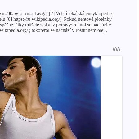
/xn--90aw5c.xn--c1avg/ , [7] Velká lékařská encyklopedie.
telu [8] https://ru.wikipedia.org/). Pokud nehtové ploténky
pěšné látky můžete získat z potravy: retinol se nachází v
ikipedia.org/ ; tokoferol se nachází v rostlinném oleji,