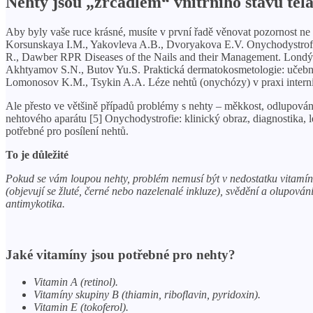
Nehty jsou „zrcadlem“ vnitřního stavu těl
Aby byly vaše ruce krásné, musíte v první řadě věnovat pozornost n
Korsunskaya I.M., Yakovleva A.B., Dvoryakova E.V. Onychodystrofie.
R., Dawber RPR Diseases of the Nails and their Management. Londýn
Akhtyamov S.N., Butov Yu.S. Praktická dermatokosmetologie: učebnic
Lomonosov K.M., Tsykin A.A. Léze nehtů (onychózy) v praxi internisty
Ale přesto ve většině případů problémy s nehty – měkkost, odlupování
nehtového aparátu [5] Onychodystrofie: klinický obraz, diagnostika, 
potřebné pro posílení nehtů.
To je důležité
Pokud se vám loupou nehty, problém nemusí být v nedostatku vitamín
(objevují se žluté, černé nebo nazelenalé inkluze), svědění a olupov
antimykotika.
Jaké vitamíny jsou potřebné pro nehty?
Vitamin A (retinol).
Vitamíny skupiny B (thiamin, riboflavin, pyridoxin).
Vitamin E (tokoferol).