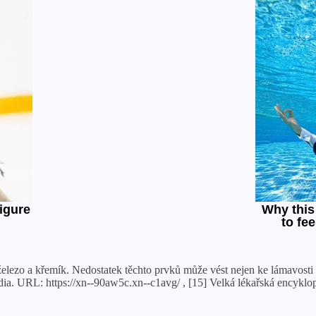
železo a křemík. Nedostatek těchto prvků může vést nejen ke lámavosti 
dia. URL: https://xn--90aw5c.xn--c1avg/ , [15] Velká lékařská encyklo