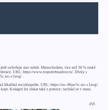
 jistě ovlivňuje stav nehtů. Mimochodem, více než 50 % ruské
ederace. URL: https://www.rospotrebnadzor.ru/. Dívky s
5c.xn--c1avg/ .
á lékařská encyklopedie. URL: https://xn--90aw5c.xn--c1avg/:
kopr. Kolagen lze získat také z potravy: nachází se v mase,