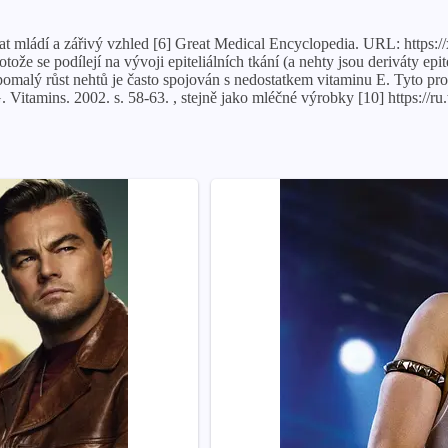
vat mládí a zářivý vzhled [6] Great Medical Encyclopedia. URL: https:/
ože se podílejí na vývoji epiteliálních tkání (a nehty jsou deriváty epi
pomalý růst nehtů je často spojován s nedostatkem vitaminu E. Tyto pros
Vitamins. 2002. s. 58-63. , stejně jako mléčné výrobky [10] https://ru.w