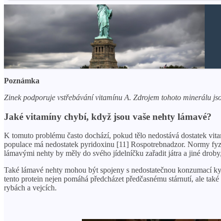
Poznámka
Zinek podporuje vstřebávání vitamínu A. Zdrojem tohoto minerálu js
Jaké vitamíny chybí, když jsou vaše nehty lámavé?
K tomuto problému často dochází, pokud tělo nedostává dostatek vita
populace má nedostatek pyridoxinu [11] Rospotrebnadzor. Normy fyzi
lámavými nehty by měly do svého jídelníčku zařadit játra a jiné drob
Také lámavé nehty mohou být spojeny s nedostatečnou konzumací kys
tento protein nejen pomáhá předcházet předčasnému stárnutí, ale také 
rybách a vejcích.