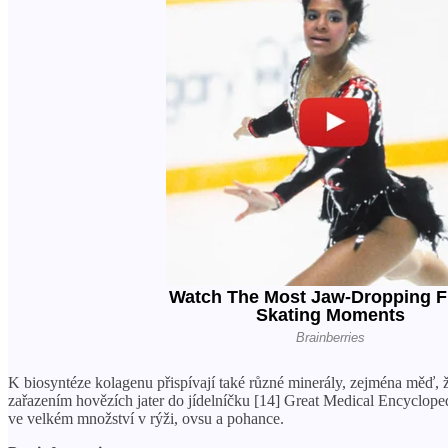
K biosyntéze kolagenu přispívají také různé minerály, zejména měď, 
zařazením hovězích jater do jídelníčku [14] Great Medical Encyclope
ve velkém množství v rýži, ovsu a pohance.