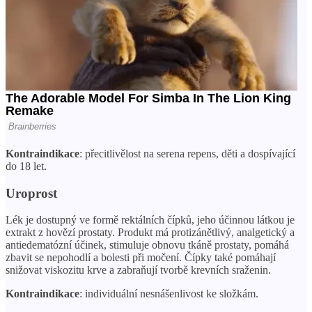
Kontraindikace
: přecitlivělost na serena repens, děti a dospívající
do 18 let.
Uroprost
Lék je dostupný ve formě rektálních čípků, jeho účinnou látkou je
extrakt z hovězí prostaty. Produkt má protizánětlivý, analgetický a
antiedematózní účinek, stimuluje obnovu tkáně prostaty, pomáhá
zbavit se nepohodlí a bolesti při močení. Čípky také pomáhají
snižovat viskozitu krve a zabraňují tvorbě krevních sraženin.
Kontraindikace
: individuální nesnášenlivost ke složkám.