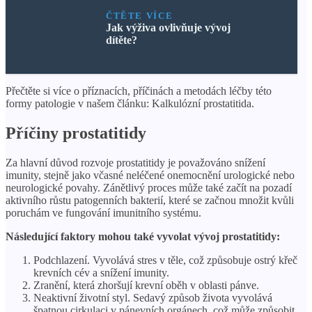
ČTĚTE VÍCE
Jak výživa ovlivňuje vývoj
dítěte?
Přečtěte si více o příznacích, příčinách a metodách léčby této
formy patologie v našem článku: Kalkulózní prostatitida.
Příčiny prostatitidy
Za hlavní důvod rozvoje prostatitidy je považováno snížení
imunity, stejně jako včasné neléčené onemocnění urologické nebo
neurologické povahy. Zánětlivý proces může také začít na pozadí
aktivního růstu patogenních bakterií, které se začnou množit kvůli
poruchám ve fungování imunitního systému.
Následující faktory mohou také vyvolat vývoj prostatitidy:
Podchlazení. Vyvolává stres v těle, což způsobuje ostrý křeč
krevních cév a snížení imunity.
Zranění, která zhoršují krevní oběh v oblasti pánve.
Neaktivní životní styl. Sedavý způsob života vyvolává
špatnou cirkulaci v pánevních orgánech, což může způsobit