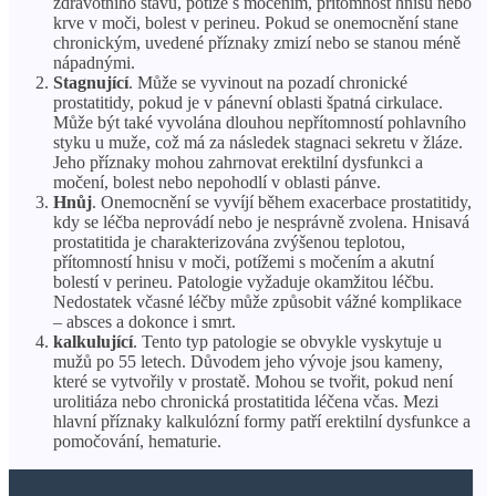
zdravotního stavu, potíže s močením, přítomnost hnisu nebo
krve v moči, bolest v perineu. Pokud se onemocnění stane
chronickým, uvedené příznaky zmizí nebo se stanou méně
nápadnými.
Stagnující
. Může se vyvinout na pozadí chronické
prostatitidy, pokud je v pánevní oblasti špatná cirkulace.
Může být také vyvolána dlouhou nepřítomností pohlavního
styku u muže, což má za následek stagnaci sekretu v žláze.
Jeho příznaky mohou zahrnovat erektilní dysfunkci a
močení, bolest nebo nepohodlí v oblasti pánve.
Hnůj
. Onemocnění se vyvíjí během exacerbace prostatitidy,
kdy se léčba neprovádí nebo je nesprávně zvolena. Hnisavá
prostatitida je charakterizována zvýšenou teplotou,
přítomností hnisu v moči, potížemi s močením a akutní
bolestí v perineu. Patologie vyžaduje okamžitou léčbu.
Nedostatek včasné léčby může způsobit vážné komplikace
– absces a dokonce i smrt.
kalkulující
. Tento typ patologie se obvykle vyskytuje u
mužů po 55 letech. Důvodem jeho vývoje jsou kameny,
které se vytvořily v prostatě. Mohou se tvořit, pokud není
urolitiáza nebo chronická prostatitida léčena včas. Mezi
hlavní příznaky kalkulózní formy patří erektilní dysfunkce a
pomočování, hematurie.