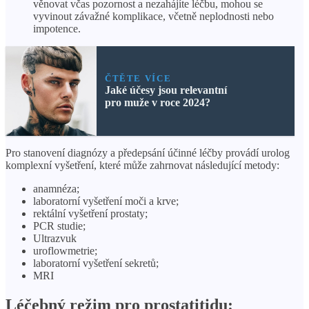
věnovat včas pozornost a nezahájíte léčbu, mohou se
vyvinout závažné komplikace, včetně neplodnosti nebo
impotence.
ČTĚTE VÍCE
Jaké účesy jsou relevantní
pro muže v roce 2024?
Pro stanovení diagnózy a předepsání účinné léčby provádí urolog
komplexní vyšetření, které může zahrnovat následující metody:
anamnéza;
laboratorní vyšetření moči a krve;
rektální vyšetření prostaty;
PCR studie;
Ultrazvuk
uroflowmetrie;
laboratorní vyšetření sekretů;
MRI
Léčebný režim pro prostatitidu: