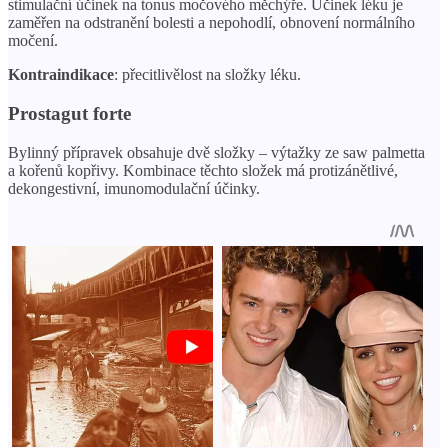
stimulační účinek na tonus močového měchýře. Účinek léku je
zaměřen na odstranění bolesti a nepohodlí, obnovení normálního
močení.
Kontraindikace
: přecitlivělost na složky léku.
Prostagut forte
Bylinný přípravek obsahuje dvě složky – výtažky ze saw palmetta
a kořenů kopřivy. Kombinace těchto složek má protizánětlivé,
dekongestivní, imunomodulační účinky.