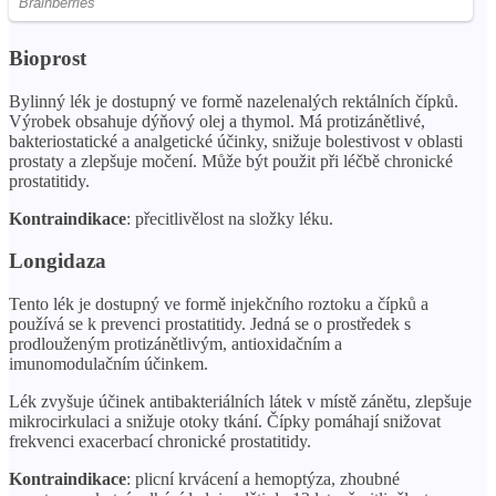
Bioprost
Bylinný lék je dostupný ve formě nazelenalých rektálních čípků.
Výrobek obsahuje dýňový olej a thymol. Má protizánětlivé,
bakteriostatické a analgetické účinky, snižuje bolestivost v oblasti
prostaty a zlepšuje močení. Může být použit při léčbě chronické
prostatitidy.
Kontraindikace
: přecitlivělost na složky léku.
Longidaza
Tento lék je dostupný ve formě injekčního roztoku a čípků a
používá se k prevenci prostatitidy. Jedná se o prostředek s
prodlouženým protizánětlivým, antioxidačním a
imunomodulačním účinkem.
Lék zvyšuje účinek antibakteriálních látek v místě zánětu, zlepšuje
mikrocirkulaci a snižuje otoky tkání. Čípky pomáhají snižovat
frekvenci exacerbací chronické prostatitidy.
Kontraindikace
: plicní krvácení a hemoptýza, zhoubné