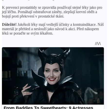
K prevenci prostatitidy se zpravidla používají stejné léky jako pro
její léčbu. Pomáhají odstraňovat záněty, zlepšují krevní oběh a
bojují proti překrvení v prostatické tkáni.
Důležité!
Jakékoli léky mají vedlejší účinky a kontraindikace. Náš
materiál je přehled a neslouží jako návod k akci. Před nákupem
léků se poraďte se svým lékařem.