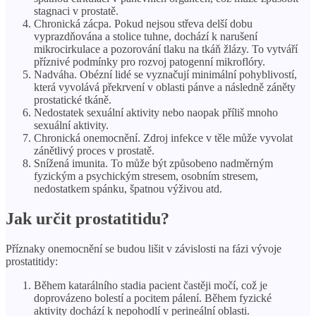
stagnaci v prostatě.
Chronická zácpa. Pokud nejsou střeva delší dobu
vyprazdňována a stolice tuhne, dochází k narušení
mikrocirkulace a pozorování tlaku na tkáň žlázy. To vytváří
příznivé podmínky pro rozvoj patogenní mikroflóry.
Nadváha. Obézní lidé se vyznačují minimální pohyblivostí,
která vyvolává překrvení v oblasti pánve a následně záněty
prostatické tkáně.
Nedostatek sexuální aktivity nebo naopak příliš mnoho
sexuální aktivity.
Chronická onemocnění. Zdroj infekce v těle může vyvolat
zánětlivý proces v prostatě.
Snížená imunita. To může být způsobeno nadměrným
fyzickým a psychickým stresem, osobním stresem,
nedostatkem spánku, špatnou výživou atd.
Jak určit prostatitidu?
Příznaky onemocnění se budou lišit v závislosti na fázi vývoje
prostatitidy:
Během katarálního stadia pacient častěji močí, což je
doprovázeno bolestí a pocitem pálení. Během fyzické
aktivity dochází k nepohodlí v perineální oblasti.