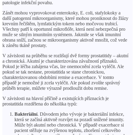
patologie infekční povahu.
Zánět mohou vyprovokovat enterokoky, E. coli, stafylokoky a
další patogenní mikroorganismy, které mohou proniknout do žlázy
krevním řečištěm, lymfatickým tokem nebo močovou trubicí.
Všechny patří k oportunní mikroflóře, která není nebezpečná pro
muže se silným imunitním systémem. Jakmile se však imunitní
obrana sníží, začnou se mikroorganismy aktivně množit, což vede
k zánětu tkáně prostaty.
V závislosti na průběhu se rozlišují dvě formy prostatitidy – akutní
a chronická. Akutní je charakterizována závažností příznaků.
Pokud je léčba zahájena včas, lze onemocnění zcela vyléčit. Ale
pokud se tak nestane, prostatitida se stane chronickou,
charakterizovanou obdobími remise a exacerbace. V tomto
případě je nemožné ji zcela vyléčit. Ale pokud zvolíte správný
průběh terapie, můžete výrazně prodloužit dobu remise.
V závislosti na hlavní příčině a existujících příznacích je
prostatitida rozdělena do několika typů:
Bakteriální
. Důvodem jeho vývoje je bakteriální infekce,
která se začíná aktivně rozvíjet na pozadí snížené imunity.
Může být akutní nebo chronická. V případě exacerbace si
pacient stěžuje na zvýšenou teplotu, zhoršení celkového