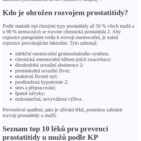
Kdo je ohrožen rozvojem prostatitidy?
Podle statistik trpí různými typy prostatitidy až 50 % všech mužů a
u 90 % nemocných se rozvine chronická prostatitida 2. Aby
expozice patogenům vedla k rozvoji onemocnění, je nutná
expozice provokujícím faktorům. Tyto zahrnují:
infekční onemocnění genitourinárního systému;
chronická onemocnění během jejich exacerbace;
dlouhodobá sexuální abstinence 2;
promiskuitní sexuální život;
neaktivní životní styl;
prodloužená hypotermie 2;
stres a přepracování;
špatné návyky;
nedostatečná, nevyvážená výživa.
Preventivní opatření, jako je užívání léků, pomohou zabránit
rozvoji prostatitidy u mužů.
Seznam top 10 léků pro prevenci
prostatitidy u mužů podle KP