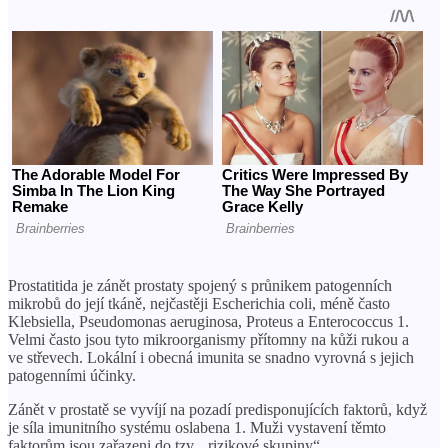
Prostatitida je zánět prostaty spojený s průnikem patogenních
mikrobů do její tkáně, nejčastěji Escherichia coli, méně často
Klebsiella, Pseudomonas aeruginosa, Proteus a Enterococcus 1.
Velmi často jsou tyto mikroorganismy přítomny na kůži rukou a
ve střevech. Lokální i obecná imunita se snadno vyrovná s jejich
patogenními účinky.
Zánět v prostatě se vyvíjí na pozadí predisponujících faktorů, když
je síla imunitního systému oslabena 1. Muži vystavení těmto
faktorům jsou zařazeni do tzv. „rizikové skupiny“.