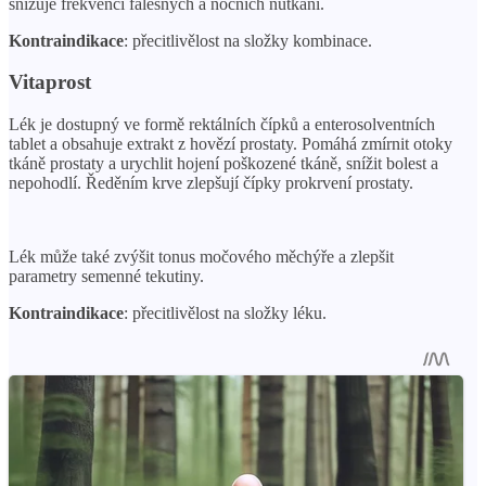
snižuje frekvenci falešných a nočních nutkání.
Kontraindikace
: přecitlivělost na složky kombinace.
Vitaprost
Lék je dostupný ve formě rektálních čípků a enterosolventních
tablet a obsahuje extrakt z hovězí prostaty. Pomáhá zmírnit otoky
tkáně prostaty a urychlit hojení poškozené tkáně, snížit bolest a
nepohodlí. Ředěním krve zlepšují čípky prokrvení prostaty.
Lék může také zvýšit tonus močového měchýře a zlepšit
parametry semenné tekutiny.
Kontraindikace
: přecitlivělost na složky léku.