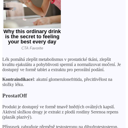
Lék pomáhá zlepšit metabolismus v prostatické tkáni, zlepšit
kvalitu ejakulátu a pohyblivosti spermií a normalizovat močení. Je
dostupný ve formě tablet a extraktu pro perorální podání.
Kontraindikace
I: akutní glomerulonefritida, přecitlivělost na
složky léku.
ProstatOff
Produkt je dostupný ve formě tmavě hnědých oválných kapslí.
Aktivní složkou drogy je extrakt z plodů rostliny Serenoa repens
(plazák plazivý).
Přípravek zabraňuje přeměně testosteronu na dihydrotestosteron,