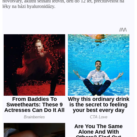
novotvary, akutní selhání ledvin, děti do 12 let, přecitlivělost na
léky na bázi hyaluronidázy.