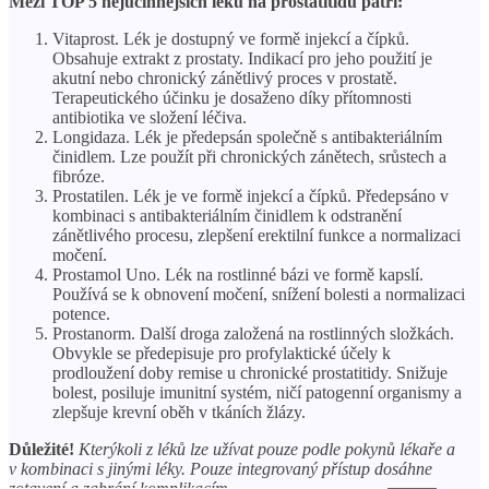
Mezi TOP 5 nejúčinnějších léků na prostatitidu patří:
Vitaprost. Lék je dostupný ve formě injekcí a čípků.
Obsahuje extrakt z prostaty. Indikací pro jeho použití je
akutní nebo chronický zánětlivý proces v prostatě.
Terapeutického účinku je dosaženo díky přítomnosti
antibiotika ve složení léčiva.
Longidaza. Lék je předepsán společně s antibakteriálním
činidlem. Lze použít při chronických zánětech, srůstech a
fibróze.
Prostatilen. Lék je ve formě injekcí a čípků. Předepsáno v
kombinaci s antibakteriálním činidlem k odstranění
zánětlivého procesu, zlepšení erektilní funkce a normalizaci
močení.
Prostamol Uno. Lék na rostlinné bázi ve formě kapslí.
Používá se k obnovení močení, snížení bolesti a normalizaci
potence.
Prostanorm. Další droga založená na rostlinných složkách.
Obvykle se předepisuje pro profylaktické účely k
prodloužení doby remise u chronické prostatitidy. Snižuje
bolest, posiluje imunitní systém, ničí patogenní organismy a
zlepšuje krevní oběh v tkáních žlázy.
Důležité!
Kterýkoli z léků lze užívat pouze podle pokynů lékaře a
v kombinaci s jinými léky. Pouze integrovaný přístup dosáhne
zotavení a zabrání komplikacím.