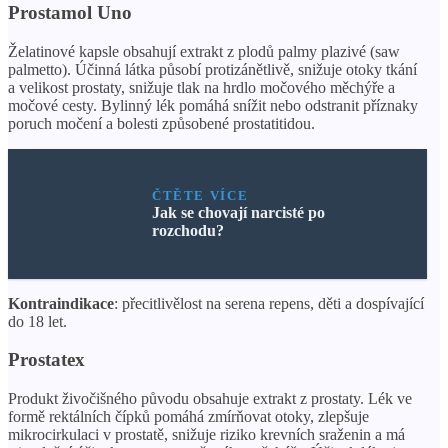
Prostamol Uno
Želatinové kapsle obsahují extrakt z plodů palmy plazivé (saw
palmetto). Účinná látka působí protizánětlivě, snižuje otoky tkání
a velikost prostaty, snižuje tlak na hrdlo močového měchýře a
močové cesty. Bylinný lék pomáhá snížit nebo odstranit příznaky
poruch močení a bolesti způsobené prostatitidou.
ČTĚTE VÍCE
Jak se chovají narcisté po
rozchodu?
Kontraindikace
: přecitlivělost na serena repens, děti a dospívající
do 18 let.
Prostatex
Produkt živočišného původu obsahuje extrakt z prostaty. Lék ve
formě rektálních čípků pomáhá zmírňovat otoky, zlepšuje
mikrocirkulaci v prostatě, snižuje riziko krevních sraženin a má