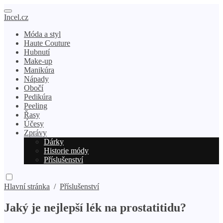
Incel.cz
Móda a styl
Haute Couture
Hubnutí
Make-up
Manikúra
Nápady
Obočí
Pedikúra
Peeling
Řasy
Účesy
Zprávy
Dárky
Historie módy
Příslušenství
Hlavní stránka
/
Příslušenství
Jaký je nejlepší lék na prostatitidu?