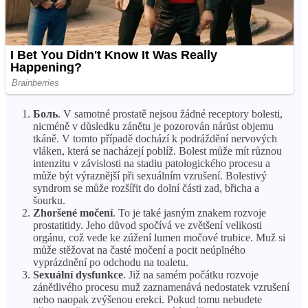
Боль
. V samotné prostatě nejsou žádné receptory bolesti,
nicméně v důsledku zánětu je pozorován nárůst objemu
tkáně. V tomto případě dochází k podráždění nervových
vláken, která se nacházejí poblíž. Bolest může mít různou
intenzitu v závislosti na stadiu patologického procesu a
může být výraznější při sexuálním vzrušení. Bolestivý
syndrom se může rozšířit do dolní části zad, břicha a
šourku.
Zhoršené močení
. To je také jasným znakem rozvoje
prostatitidy. Jeho důvod spočívá ve zvětšení velikosti
orgánu, což vede ke zúžení lumen močové trubice. Muž si
může stěžovat na časté močení a pocit neúplného
vyprázdnění po odchodu na toaletu.
Sexuální dysfunkce
. Již na samém počátku rozvoje
zánětlivého procesu muž zaznamenává nedostatek vzrušení
nebo naopak zvýšenou erekci. Pokud tomu nebudete