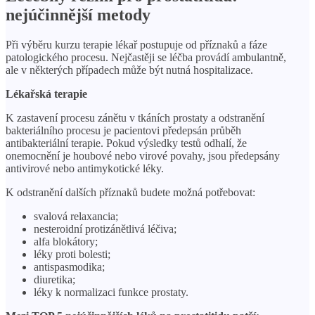
nejúčinnější metody
Při výběru kurzu terapie lékař postupuje od příznaků a fáze
patologického procesu. Nejčastěji se léčba provádí ambulantně,
ale v některých případech může být nutná hospitalizace.
Lékařská terapie
K zastavení procesu zánětu v tkáních prostaty a odstranění
bakteriálního procesu je pacientovi předepsán průběh
antibakteriální terapie. Pokud výsledky testů odhalí, že
onemocnění je houbové nebo virové povahy, jsou předepsány
antivirové nebo antimykotické léky.
K odstranění dalších příznaků budete možná potřebovat:
svalová relaxancia;
nesteroidní protizánětlivá léčiva;
alfa blokátory;
léky proti bolesti;
antispasmodika;
diuretika;
léky k normalizaci funkce prostaty.