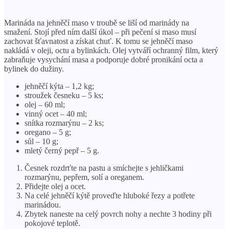
Marináda na jehněčí maso v troubě se liší od marinády na
smažení. Stojí před ním další úkol – při pečení si maso musí
zachovat šťavnatost a získat chuť. K tomu se jehněčí maso
nakládá v oleji, octu a bylinkách. Olej vytváří ochranný film, který
zabraňuje vysychání masa a podporuje dobré pronikání octa a
bylinek do dužiny.
jehněčí kýta – 1,2 kg;
stroužek česneku – 5 ks;
olej – 60 ml;
vinný ocet – 40 ml;
snítka rozmarýnu – 2 ks;
oregano – 5 g;
sůl – 10 g;
mletý černý pepř – 5 g.
Česnek rozdrťte na pastu a smíchejte s jehličkami
rozmarýnu, pepřem, solí a oreganem.
Přidejte olej a ocet.
Na celé jehněčí kýtě proveďte hluboké řezy a potřete
marinádou.
Zbytek naneste na celý povrch nohy a nechte 3 hodiny při
pokojové teplotě.