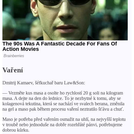
Vaření
Dmitrij Kamaev, šéfkuchař baru Law&Son:
— Vezměte kus masa a osolte ho rychlostí 20 g soli na kilogram
masa. A dejte na den do lednice. To je nezbytné k tomu, aby se
kolagenová tekutina, která se nachází ve svalech berana, změnila
na gel a maso pak během procesu vaření neztratilo šťávu a chuť.
Maso je potřeba před vařením osmažit na uhlí, na nejvyšší teplotu
v troubě nebo jednoduše na dobře rozehřáté pánvi, potřebujeme
dobrou kůrku.