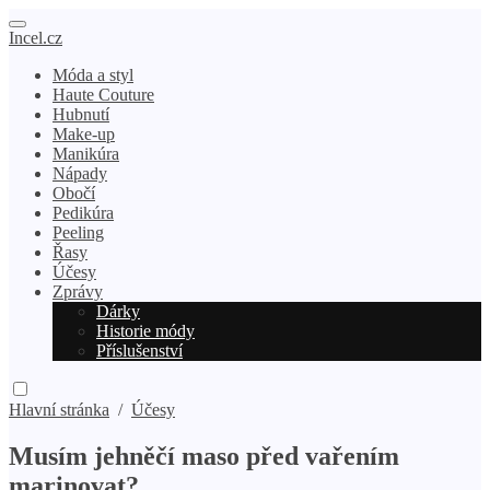
Incel.cz
Móda a styl
Haute Couture
Hubnutí
Make-up
Manikúra
Nápady
Obočí
Pedikúra
Peeling
Řasy
Účesy
Zprávy
Dárky
Historie módy
Příslušenství
Hlavní stránka
/
Účesy
Musím jehněčí maso před vařením
marinovat?