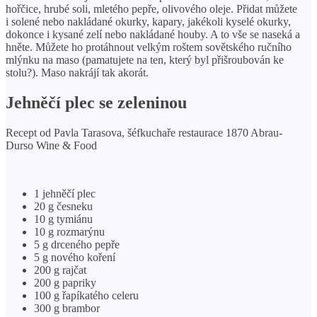
hořčice, hrubé soli, mletého pepře, olivového oleje. Přidat můžete
i solené nebo nakládané okurky, kapary, jakékoli kyselé okurky,
dokonce i kysané zelí nebo nakládané houby. A to vše se naseká a
hněte. Můžete ho protáhnout velkým roštem sovětského ručního
mlýnku na maso (pamatujete na ten, který byl přišroubován ke
stolu?). Maso nakrájí tak akorát.
Jehněčí plec se zeleninou
Recept od Pavla Tarasova, šéfkuchaře restaurace 1870 Abrau-
Durso Wine & Food
1 jehněčí plec
20 g česneku
10 g tymiánu
10 g rozmarýnu
5 g drceného pepře
5 g nového koření
200 g rajčat
200 g papriky
100 g řapíkatého celeru
300 g brambor