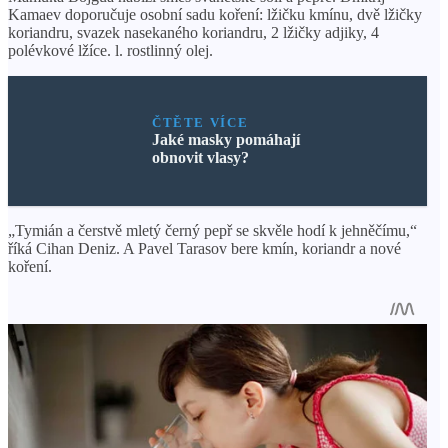
Kamaev doporučuje osobní sadu koření: lžičku kmínu, dvě lžičky
koriandru, svazek nasekaného koriandru, 2 lžičky adjiky, 4
polévkové lžíce. l. rostlinný olej.
ČTĚTE VÍCE
Jaké masky pomáhají
obnovit vlasy?
„Tymián a čerstvě mletý černý pepř se skvěle hodí k jehněčímu,“
říká Cihan Deniz. A Pavel Tarasov bere kmín, koriandr a nové
koření.