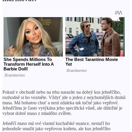
Pokud v obchodě nebo na trhu narazíte na dobrý kus jehněčího,
rozhodně si ho vezměte. Vždyť jde o jeden z nejchutnějších druhů
masa. Má bohatou chuť a není zdaleka tak tučné jako vepřové.
Jehněčímu je často vytýkána jeho specifická vůně, ale důležité je
vybrat dobré maso z mladého zvířete.
Jehněčí maso má své vlastní kuchařské nuance, nestačí ho
jednoduše smažit jako vepřovou kotletu, ale kus jehněčího