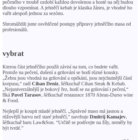
pečeného v troubě ozdobí každou dovolenou a hosté na něj budou
dlouho vzpomínat. A jehněčí kebab je klasika žánru, je vhodné ho
vařit alespoň jednou za sezónu.
Shromáždili jsme osvědčené postupy přípravy jehněčího masa od
profesionálů.
vybrat
Kterou část jehněčího použít závisí na tom, co budete vařit.
Protože na pečení, dušení a grilování se hodí různé kousky.
„Žebra jsou vhodná na grilování a opékání, jsou nejchutnější částí
korpusu,“ radí
Cihan Deniz
, šéfkuchař Cihan Steak & Kebab.
„Nejuniverzálnější je bokový řez, hodí se na grilování i pečení,“
říká
Pavel Tarasov
, šéfkuchař restaurace 1870 Abrau-Durso wine
& Food.
Nejlepší je koupit mladé jehněčí. „Správné maso má jasnou a
růžovější barvu než staré jehněčí,“ navrhuje
Dmitrij Kamajev
,
šéfkuchař baru Law&Son. “Určitě se podívejte na žíly, neměly by
být tvrdé.”