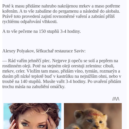
Poté k masu přidáme nahrubo nakrájenou mrkev a maso potřeme
kořením. A to vše zabalíme do pergamenu a následně do alobalu.
Právě toto provedení zajistí rovnoměrné vaření a zabrání příliš
rychlému odpařování vlhkosti.
A to vše pečeme na 150 stupňů 3-4 hodiny.
Alexey Polyakov, šéfkuchař restaurace Saviv:
— Rád vařím jehněčí plec. Nejprve ji opeču se solí a pepřem na
rostlinném oleji. Poté na stejném oleji orestuji zeleninu: cibuli,
mrkev, celer. Vložím tam maso, přidám víno, tymián, rozmarýn a
dusím při nízké teplotě buď v kastrůlku na nejnižším ohni, nebo v
troubě na 140 stupňů. Musíte vařit 3-4 hodiny. Po uvaření přidám
trochu másla na zahuštění omáčky.