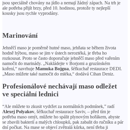
jsou speciálně chovány na jídlo a nemají žádný zápach. Na trh je
ale potřeba přijít brzy, před 10. hodinou, protože ty nejlepší
kousky jsou rychle vyprodány.
Marinování
Jehněčí maso je poměrně hutné maso, jehňata se během života
hodně hýbou, maso se jim v ústech neroztéká, je třeba ho
rozkousat. Proto se často doporučuje jehněčí maso před vařením
namočit do marinády. „Nakládejte v Borjomi a gruzínském
koření,“ navrhuje
Mamuka Bojgua
, šéfkuchař restaurace DEDI.
„Maso můžete také namočit do mléka,“ dodává Cihan Deniz.
Profesionálové nechávají maso odležet
ve speciální lednici
“Ale můžete to zkusit vydržet za normálních podmínek,” radí
Alexej Polyakov
, šéfkuchař restaurace Saviv, – před tím je
potřeba maso omýt, můžete ho spálit plynovým hořákem, abyste
se zbavili bakterií a malých chloupků, pak zabalit do ručníku a pár
dní počkat. Na mase se objeví zvětralá kůrka, není třeba ji