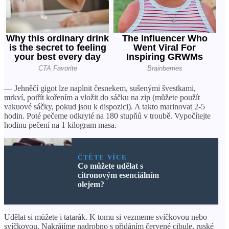
— Jehněčí gigot lze naplnit česnekem, sušenými švestkami,
mrkví, potřít kořením a vložit do sáčku na zip (můžete použít
vakuové sáčky, pokud jsou k dispozici). A takto marinovat 2-5
hodin. Poté pečeme odkryté na 180 stupňů v troubě. Vypočítejte
hodinu pečení na 1 kilogram masa.
ČTĚTE VÍCE
Co můžete udělat s
citronovým esenciálním
olejem?
Udělat si můžete i tatarák. K tomu si vezmeme svíčkovou nebo
svíčkovou. Nakrájíme nadrobno s přidáním červené cibule, ruské