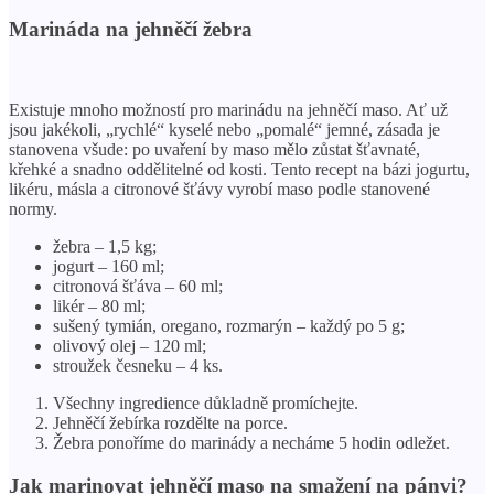
Marináda na jehněčí žebra
Existuje mnoho možností pro marinádu na jehněčí maso. Ať už
jsou jakékoli, „rychlé“ kyselé nebo „pomalé“ jemné, zásada je
stanovena všude: po uvaření by maso mělo zůstat šťavnaté,
křehké a snadno oddělitelné od kosti. Tento recept na bázi jogurtu,
likéru, másla a citronové šťávy vyrobí maso podle stanovené
normy.
žebra – 1,5 kg;
jogurt – 160 ml;
citronová šťáva – 60 ml;
likér – 80 ml;
sušený tymián, oregano, rozmarýn – každý po 5 g;
olivový olej – 120 ml;
stroužek česneku – 4 ks.
Všechny ingredience důkladně promíchejte.
Jehněčí žebírka rozdělte na porce.
Žebra ponoříme do marinády a necháme 5 hodin odležet.
Jak marinovat jehněčí maso na smažení na pánvi?