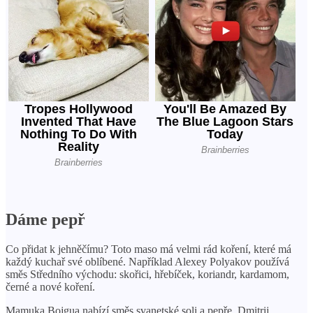
Dáme pepř
Co přidat k jehněčímu? Toto maso má velmi rád koření, které má
každý kuchař své oblíbené. Například Alexey Polyakov používá
směs Středního východu: skořici, hřebíček, koriandr, kardamom,
černé a nové koření.
Mamuka Bojgua nabízí směs svanetské soli a pepře. Dmitrij