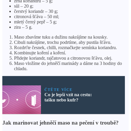
zrna koriandru – 5 g;
sůl – 20 g;
čerstvý koriandr – 30 g;
citronová šťáva – 50 ml;
mletý černý pepř – 5 g;
zira – 5 g.
Maso zbavíme tuku a dužinu nakrájíme na kousky.
Cibuli nakrájíme, trochu podrtíme, aby pustila šťávu.
Rozdrťte česnek, chilli, rozmačkejte semínka koriandru.
Kombinujte koření a koření.
Přidejte koriandr, rajčatovou a citronovou šťávu, olej.
Maso vložíme do jehněčí marinády a dáme na 3 hodiny do
chladu.
ČTĚTE VÍCE
Co je lepší vzít na cestu:
tašku nebo kufr?
Jak marinovat jehněčí maso na pečení v troubě?