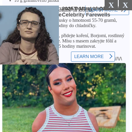
10 g granátového jablka
X
X
Krok 1. Cibuli oloupeme a nakrájíme na kroužky.
Krok 2. Maso nakrájejte na kousky o hmotnosti 55-70 gramů,
zakryjte fólií a vložte na půl hodiny do chladničky.
Krok 3. Když se maso ochladí, přidejte koření, Borjomi, rostlinný
olej a cibuli, dobře promíchejte. Mísu s masem zakryjte fólií a
vložte ji do chladničky na 1-1,5 hodiny marinovat.