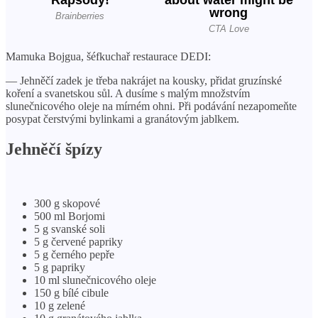
Mamuka Bojgua, šéfkuchař restaurace DEDI:
— Jehněčí zadek je třeba nakrájet na kousky, přidat gruzínské
koření a svanetskou sůl. A dusíme s malým množstvím
slunečnicového oleje na mírném ohni. Při podávání nezapomeňte
posypat čerstvými bylinkami a granátovým jablkem.
Jehněčí špízy
300 g skopové
500 ml Borjomi
5 g svanské soli
5 g červené papriky
5 g černého pepře
5 g papriky
10 ml slunečnicového oleje
150 g bílé cibule
10 g zelené