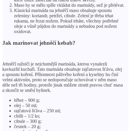
Maso by se mělo spíše vkládat do marinády, než je přelévat.
Klasická marináda na jehněčí maso obsahuje spoustu
zeleniny: koriandr, petržel, cibule. Zelení je třeba trhat
rukama, ne řezat nožem. Pokud trháte, všechny potřebné
oleje a vůně půjdou do marinády a nebudou pod nožem
oxidovat.
Jak marinovat jehněčí kebab?
Jehněčí ražniči je nejchutnější marináda, kterou vynalezli
kavkazští kuchaři. Tato marináda obsahuje rajčatovou šťávu, olej
a spoustu koření. Přítomnost pálivého koření a kyseliny ho činí
velmi aktivním, proto se nedoporučuje uchovávat v něm maso
déle než tři hodiny, protože jinak můžete ztratit pravou chuť masa
a skončit se směsí bylinek.
hřbet – 900 g;
olej – 50 ml;
rajčatová šťáva – 250 ml;
chilli – 1/2 ks;
cibule – 300 g;
česnek – 20 g;