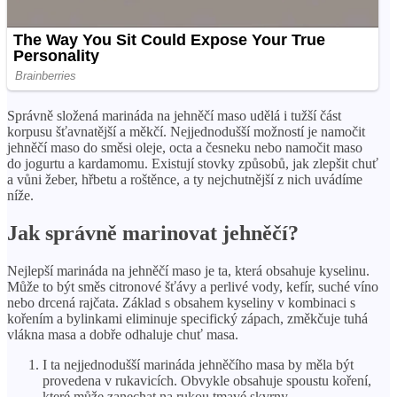
Správně složená marináda na jehněčí maso udělá i tužší část
korpusu šťavnatější a měkčí. Nejjednodušší možností je namočit
jehněčí maso do směsi oleje, octa a česneku nebo namočit maso
do jogurtu a kardamomu. Existují stovky způsobů, jak zlepšit chuť
a vůni žeber, hřbetu a roštěnce, a ty nejchutnější z nich uvádíme
níže.
Jak správně marinovat jehněčí?
Nejlepší marináda na jehněčí maso je ta, která obsahuje kyselinu.
Může to být směs citronové šťávy a perlivé vody, kefír, suché víno
nebo drcená rajčata. Základ s obsahem kyseliny v kombinaci s
kořením a bylinkami eliminuje specifický zápach, změkčuje tuhá
vlákna masa a dobře odhaluje chuť masa.
I ta nejjednodušší marináda jehněčího masa by měla být
provedena v rukavicích. Obvykle obsahuje spoustu koření,
které může zanechat na rukou tmavé skvrny.