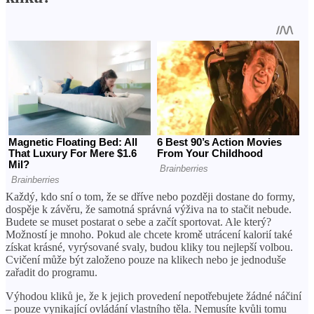
Každý, kdo sní o tom, že se dříve nebo později dostane do formy,
dospěje k závěru, že samotná správná výživa na to stačit nebude.
Budete se muset postarat o sebe a začít sportovat. Ale který?
Možností je mnoho. Pokud ale chcete kromě utrácení kalorií také
získat krásné, vyrýsované svaly, budou kliky tou nejlepší volbou.
Cvičení může být založeno pouze na klikech nebo je jednoduše
zařadit do programu.
Výhodou kliků je, že k jejich provedení nepotřebujete žádné náčiní
– pouze vynikající ovládání vlastního těla. Nemusíte kvůli tomu