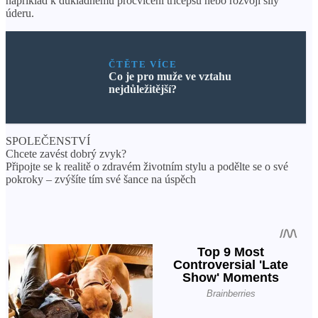
například k důkladnému procvičení tricepsů nebo rozvoji síly
úderu.
ČTĚTE VÍCE
Co je pro muže ve vztahu
nejdůležitější?
SPOLEČENSTVÍ
Chcete zavést dobrý zvyk?
Připojte se k realitě o zdravém životním stylu a podělte se o své
pokroky – zvýšíte tím své šance na úspěch