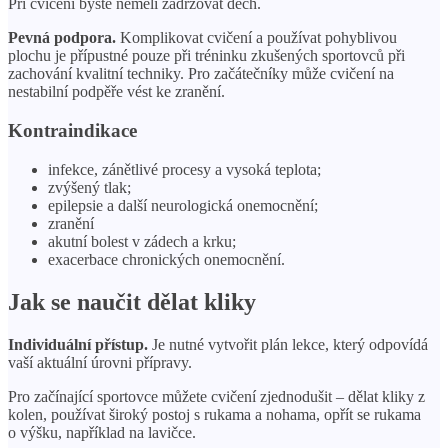
Při cvičení byste neměli zadržovat dech.
Pevná podpora.
Komplikovat cvičení a používat pohyblivou
plochu je přípustné pouze při tréninku zkušených sportovců při
zachování kvalitní techniky. Pro začátečníky může cvičení na
nestabilní podpěře vést ke zranění.
Kontraindikace
infekce, zánětlivé procesy a vysoká teplota;
zvýšený tlak;
epilepsie a další neurologická onemocnění;
zranění
akutní bolest v zádech a krku;
exacerbace chronických onemocnění.
Jak se naučit dělat kliky
Individuální přístup.
Je nutné vytvořit plán lekce, který odpovídá
vaší aktuální úrovni přípravy.
Pro začínající sportovce můžete cvičení zjednodušit – dělat kliky z
kolen, používat široký postoj s rukama a nohama, opřít se rukama
o výšku, například na lavičce.