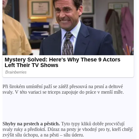
Při širokém umístění paží se zátěž přesouvá na prsní a deltové
svaly. V této variaci se triceps zapojuje do práce v menší míře.
Shyby na prstech a pěstích.
Tyto typy kliků dobře procvičují
svaly ruky a předloktí. Důraz na prsty je vhodný pro ty, kteří chtějí
zvýšit sílu úchopu, a na pěsti – sílu úderu.