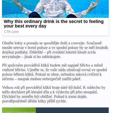
Ohněte lokty a pomalu se spouštějte dolů a couvejte. Současně
musíte setrvat v horní poloze a ve spodní poloze by se měl hrudník
dotýkat podlahy. Důležité – při zvedání loketní kloub zcela
nevytahujte – jinak si ho zablokujete.
Při správném provádění kliků budete mít napjaté břicho a mírně
vtažené břicho. Ujistěte se, že vaše záda zůstávají rovná ve spodní
poloze během kliků. Pokud se ohne, nebudou taková cvičení k
ničemu – naopak mohou nebezpečně zatížit páteř.
Velkou roli při provádění kliků hraje také dýchání. K nádechu by
mělo docházet při klesání těla a k výdechu při jeho stoupání.
Dýchání by nemělo být obtížné. Pokud k tomu dojde,
pravděpodobně děláte kliky příliš rychle.