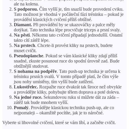
ale na kolena.
S podporou.
Čím vyšší je, tím snazší bude provedení cviku.
Tato možnost je vhodná v počáteční fázi tréninku – pokud je
provádění klasických cvičení příliš obtížné.
Diamant.
Při provádění by se ukazováčky a palce měly
dotýkat. Tato technika lépe procvičuje triceps a prsní svaly.
Na pěsti
. Někomu tato cvičení připadají jednodušší. Ostatní
takto cítí zátěž lépe.
Na prstech
. Chcete-li provést kliky na prstech, budete
muset cvičit.
Pseudoplanche
. Pokud se vám klasické kliky zdají příliš
snadné, zkuste posunout ruce do spodní úrovně zad. Bude
obtížnější studovat.
S nohama na podpěře
. Tato push-up technika je určena k
tréninku prsních svalů. V tomto případě platí, že čím výše
jsou nohy umístěny, tím vyšší bude zatížení.
Lukostřelec.
Rozpažte ruce dvakrát tak široce než obvykle
a provádějte kliky, pohybujte tělem doprava a poté doleva.
Na jedné ruce.
Sekundovou ruku si můžete dát za záda –
zátěž tak bude mnohem vyšší.
Pomalý
. Provádějte klasickou techniku ​​push-up, ale co
nejpomaleji – okamžitě pocítíte, jak je to náročné.
Vyberte si libovolné cvičení, které se vám líbí, a začněte cvičit.