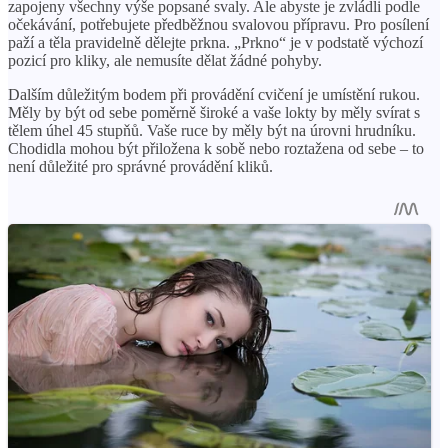
zapojeny všechny výše popsané svaly. Ale abyste je zvládli podle
očekávání, potřebujete předběžnou svalovou přípravu. Pro posílení
paží a těla pravidelně dělejte prkna. „Prkno“ je v podstatě výchozí
pozicí pro kliky, ale nemusíte dělat žádné pohyby.
Dalším důležitým bodem při provádění cvičení je umístění rukou.
Měly by být od sebe poměrně široké a vaše lokty by měly svírat s
tělem úhel 45 stupňů. Vaše ruce by měly být na úrovni hrudníku.
Chodidla mohou být přiložena k sobě nebo roztažena od sebe – to
není důležité pro správné provádění kliků.