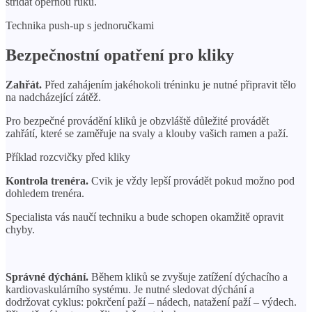
střídat opěrnou ruku.
Technika push-up s jednoručkami
Bezpečnostní opatření pro kliky
Zahřát.
Před zahájením jakéhokoli tréninku je nutné připravit tělo
na nadcházející zátěž.
Pro bezpečné provádění kliků je obzvláště důležité provádět
zahřátí, které se zaměřuje na svaly a klouby vašich ramen a paží.
Příklad rozcvičky před kliky
Kontrola trenéra.
Cvik je vždy lepší provádět pokud možno pod
dohledem trenéra.
Specialista vás naučí techniku ​​a bude schopen okamžitě opravit
chyby.
Správné dýchání.
Během kliků se zvyšuje zatížení dýchacího a
kardiovaskulárního systému. Je nutné sledovat dýchání a
dodržovat cyklus: pokrčení paží – nádech, natažení paží – výdech.