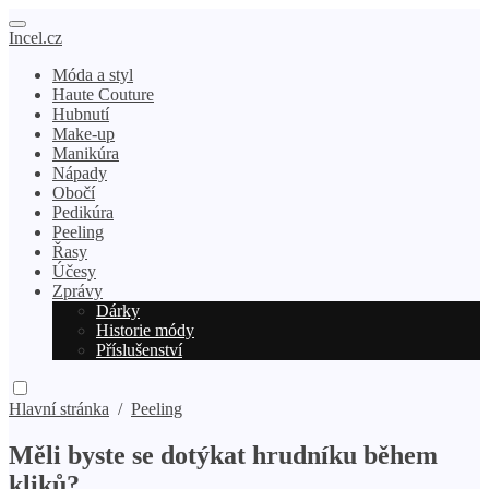
Incel.cz
Móda a styl
Haute Couture
Hubnutí
Make-up
Manikúra
Nápady
Obočí
Pedikúra
Peeling
Řasy
Účesy
Zprávy
Dárky
Historie módy
Příslušenství
Hlavní stránka
/
Peeling
Měli byste se dotýkat hrudníku během
kliků?