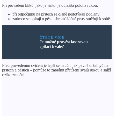
Při provádění kliků, jako je tento, je důležitá poloha rukou:
při odpočinku na prstech se dlaně nedotýkají podlahy;
zatímco se opírají o pěsti, shromážděné prsty směřují k sobě.
ČTĚTE VÍCE
Je možné provést laserovou
epilaci trvale?
Před provedením cvičení je lepší se naučit, jak pevně držet tyč na
prstech a pěstích – pomůže to zabránit přetížení svalů rukou a sníží
riziko zranění.