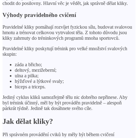
chodit do posilovny. Hlavní věc je vědět, jak správně dělat kliky.
Výhody pravidelného cvičení
Pravidelné kliky pomáhají rozvíjet fyzickou sílu, budovat svalovou
hmotu a trénovat celkovou vytrvalost těla. Z tohoto důvodu jsou
kliky zahrnuty do tréninkových programů mnoha sportovců.
Pravidelné kliky poskytují trénink pro velké množství svalových
skupin:
záda a břicho;
deltový, mezižeberní;
ulna a pilka;
hýžďové a lýtkové svaly;
biceps a triceps.
Jediný cyklus kliků samozřejmě tělu nic dobrého nepřinese. Aby
byl trénink účinný, měl by být prováděn pravidelně – alespoň
párkrát týdně. Jedině tak dosáhnete svého cíle.
Jak dělat kliky?
Při správném provádění cviků by měly být během cvičení