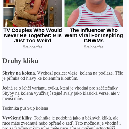
Druhy kliků
Shyby na kolena.
Výchozí pozice: vleže, kolena na podlaze. Tělo
je přímka od hlavy ke kolenním kloubům.
Jedná se o lehčí variantu cviku, která je vhodná pro začátečníky.
Shyby na kolena využívají stejné svaly jako klasická verze, ale v
menší míře.
Technika push-up kolena
Vyvýšené kliky.
Technika je podobná jako u běžných kliků, ale
ruce máte zvednuté nebo opřené o zeď. Tato možnost je vhodná i
pro začátečníky: čím výše máte ruce, tím je cvičení jednodušší.