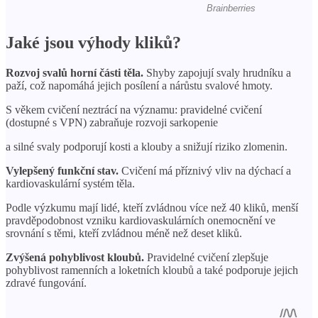
Jaké jsou výhody kliků?
Rozvoj svalů horní části těla.
Shyby zapojují svaly hrudníku a
paží, což napomáhá jejich posílení a nárůstu svalové hmoty.
S věkem cvičení neztrácí na významu: pravidelné cvičení
(dostupné s VPN) zabraňuje rozvoji sarkopenie
a silné svaly podporují kosti a klouby a snižují riziko zlomenin.
Vylepšený funkční stav.
Cvičení má příznivý vliv na dýchací a
kardiovaskulární systém těla.
Podle výzkumu mají lidé, kteří zvládnou více než 40 kliků, menší
pravděpodobnost vzniku kardiovaskulárních onemocnění ve
srovnání s těmi, kteří zvládnou méně než deset kliků.
Zvýšená pohyblivost kloubů.
Pravidelné cvičení zlepšuje
pohyblivost ramenních a loketních kloubů a také podporuje jejich
zdravé fungování.