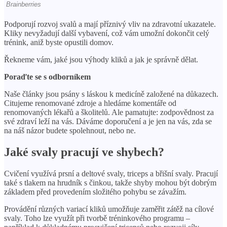
Podporují rozvoj svalů a mají příznivý vliv na zdravotní ukazatele.
Kliky nevyžadují další vybavení, což vám umožní dokončit celý
trénink, aniž byste opustili domov.
Řekneme vám, jaké jsou výhody kliků a jak je správně dělat.
Poraďte se s odborníkem
Naše články jsou psány s láskou k medicíně založené na důkazech.
Citujeme renomované zdroje a hledáme komentáře od
renomovaných lékařů a školitelů. Ale pamatujte: zodpovědnost za
své zdraví leží na vás. Dáváme doporučení a je jen na vás, zda se
na náš názor budete spolehnout, nebo ne.
Jaké svaly pracují ve shybech?
Cvičení využívá prsní a deltové svaly, triceps a břišní svaly. Pracují
také s tlakem na hrudník s činkou, takže shyby mohou být dobrým
základem před provedením složitého pohybu se závažím.
Provádění různých variací kliků umožňuje zaměřit zátěž na cílové
svaly. Toho lze využít při tvorbě tréninkového programu –