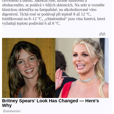
červeného a bílého. Jakékoli rosé, kromě šumivého a
obohaceného, ​​se podává v bílých sklenicích. Na sekt si vezměte
klasickou skleničku na šampaňské, na alkoholizované víno
digestivní. Tichá rosé se podávají při teplotě 8 až 12 °C,
fortifikovaná na 8–12 °C, „chladomilná“ jsou vína šumivá, která
vyžadují teplotu podávání 6 až 8 °C.