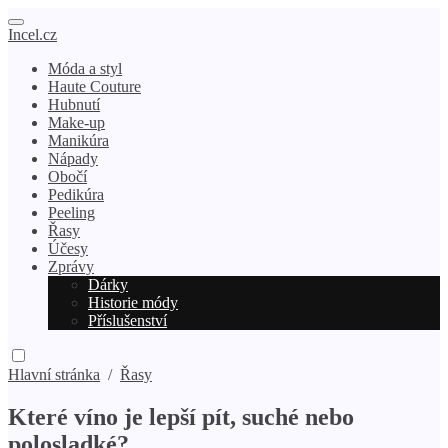
Incel.cz
Móda a styl
Haute Couture
Hubnutí
Make-up
Manikúra
Nápady
Obočí
Pedikúra
Peeling
Řasy
Účesy
Zprávy
Dárky
Historie módy
Příslušenství
Hlavní stránka
/
Řasy
Které víno je lepší pít, suché nebo
polosladké?