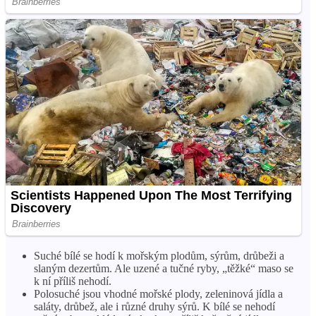
Suché bílé se hodí k mořským plodům, sýrům, drůbeži a
slaným dezertům. Ale uzené a tučné ryby, „těžké“ maso se
k ní příliš nehodí.
Polosuché jsou vhodné mořské plody, zeleninová jídla a
saláty, drůbež, ale i různé druhy sýrů. K bílé se nehodí