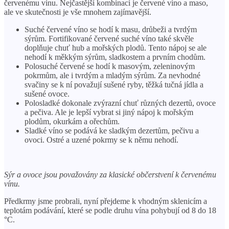
červenému vínu. Nejčastější kombinací je červené víno a maso,
ale ve skutečnosti je vše mnohem zajímavější.
Suché červené víno se hodí k masu, drůbeži a tvrdým
sýrům. Fortifikované červené suché víno také skvěle
doplňuje chuť hub a mořských plodů. Tento nápoj se ale
nehodí k měkkým sýrům, sladkostem a prvním chodům.
Polosuché červené se hodí k masovým, zeleninovým
pokrmům, ale i tvrdým a mladým sýrům. Za nevhodné
svačiny se k ní považují sušené ryby, těžká tučná jídla a
sušené ovoce.
Polosladké dokonale zvýrazní chuť různých dezertů, ovoce
a pečiva. Ale je lepší vybrat si jiný nápoj k mořským
plodům, okurkám a ořechům.
Sladké víno se podává ke sladkým dezertům, pečivu a
ovoci. Ostré a uzené pokrmy se k němu nehodí.
Sýr a ovoce jsou považovány za klasické občerstvení k červenému
vínu.
Předkrmy jsme probrali, nyní přejdeme k vhodným sklenicím a
teplotám podávání, které se podle druhu vína pohybují od 8 do 18
°C.