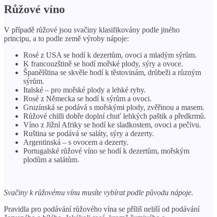
Růžové víno
V případě růžové jsou svačiny klasifikovány podle jiného
principu, a to podle země výroby nápoje:
Rosé z USA se hodí k dezertům, ovoci a mladým sýrům.
K francouzštině se hodí mořské plody, sýry a ovoce.
Španělština se skvěle hodí k těstovinám, drůbeži a různým
sýrům.
Italské – pro mořské plody a lehké ryby.
Rosé z Německa se hodí k sýrům a ovoci.
Gruzínská se podává s mořskými plody, zvěřinou a masem.
Růžové chilli dobře doplní chuť lehkých paštik a předkrmů.
Víno z Jižní Afriky se hodí ke sladkostem, ovoci a pečivu.
Ruština se podává se saláty, sýry a dezerty.
Argentinská – s ovocem a dezerty.
Portugalské růžové víno se hodí k dezertům, mořským
plodům a salátům.
Svačiny k růžovému vínu musíte vybírat podle původu nápoje.
Pravidla pro podávání růžového vína se příliš neliší od podávání