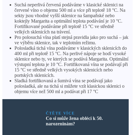
Suchá neperlivá červená podáváme v klasické sklenici na
červené víno o objemu 500 ml a více při teplotě 18 °C. Na
sekty jsou vhodné vyšší sklenice na šampaňské nebo
koktejly Margarita a optimální teplota podávání je 10 °C.
Fortifikované podáváme při teplotě 15 °C ve středně
velkých sklenicích na trávení.
Pro polosuchá vína platí stejná pravidla jako pro suchá – jak
ve výběru sklenice, tak v teplotním režimu.
Polosladká tichá vína podáváme v klasických sklenicích do
400 ml při teplotě 15 °C. Na perlivé nápoje se hodí vysoké
sklenice nebo ty, ve kterých se podává Margarita. Optimální
výstupní teplota je 10 °C. Fortifikovaná vína se podávají při
15 °C ve středně velkých vysokých sklenicích nebo
portských sklenicích.
Sladká fortifikovaná a šumivá vína se podávají jako
polosladká, ale na tichá si můžete vzít klasickou sklenici o
objemu více než 500 ml a podávat při 17 °C
ČTĚTE VÍCE
Co si může žena obléci k 50.
narozeninám?