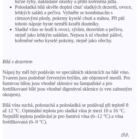
tučné ryby, nakládané okurky a příliš kořeněná jídla.
Polosladká bílá skvěle doplní chuť sladkých dezertů, ovoce,
lehkých salátů a pečiva. Vyhněte se kombinacím s
citrusovými plody, pokrmy kyselé chuti a mátou. Při pití
tohoto nápoje byste neměli kouřit doutníky.
Sladké víno se hodí k ovoci, sýrům, dezertům a pečivu,
stejně jako lehkým salátům. Nejsou k ní vhodné pálivé,
kořeněné nebo kyselé pokrmy, stejně jako ořechy.
Bílá s dezertem
Nápoj by měl být podáván ve speciálních sklenicích na bílé víno.
Tvarem jsou podobné červeným brýlím, ale objemově menší. Pro
šumivou bílou jsou vhodné sklenice na šampaňské a pro
fortifikované bílé jsou vhodné digestivní sklenice (s ven zahnutým
okrajem).
Bílá vína suchá, polosuchá a polosladká se podávají při teplotě 8
až 12 °C. Optimální teplota pro sladká vína je mezi 10 a 16 °C.
Nejnižší teplota podávání je pro šumivá vína (6–12 °C) a vína
fortifikovaná (6–9 °C).