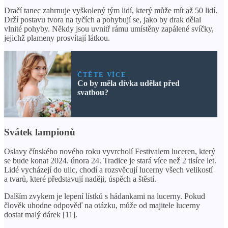
Dračí tanec zahrnuje vyškolený tým lidí, který může mít až 50 lidí.
Drží postavu tvora na tyčích a pohybují se, jako by drak dělal
vlnité pohyby. Někdy jsou uvnitř rámu umístěny zapálené svíčky,
jejichž plameny prosvítají látkou.
ČTĚTE VÍCE
Co by měla dívka udělat před
svatbou?
Svátek lampionů
Oslavy čínského nového roku vyvrcholí Festivalem luceren, který
se bude konat 2024. února 24. Tradice je stará více než 2 tisíce let.
Lidé vycházejí do ulic, chodí a rozsvěcují lucerny všech velikostí
a tvarů, které představují naději, úspěch a štěstí.
Dalším zvykem je lepení lístků s hádankami na lucerny. Pokud
člověk uhodne odpověď na otázku, může od majitele lucerny
dostat malý dárek [11].