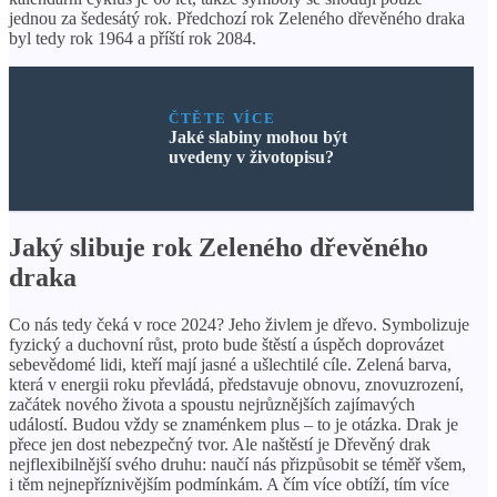
jednou za šedesátý rok. Předchozí rok Zeleného dřevěného draka
byl tedy rok 1964 a příští rok 2084.
ČTĚTE VÍCE
Jaké slabiny mohou být
uvedeny v životopisu?
Jaký slibuje rok Zeleného dřevěného
draka
Co nás tedy čeká v roce 2024? Jeho živlem je dřevo. Symbolizuje
fyzický a duchovní růst, proto bude štěstí a úspěch doprovázet
sebevědomé lidi, kteří mají jasné a ušlechtilé cíle. Zelená barva,
která v energii roku převládá, představuje obnovu, znovuzrození,
začátek nového života a spoustu nejrůznějších zajímavých
událostí. Budou vždy se znaménkem plus – to je otázka. Drak je
přece jen dost nebezpečný tvor. Ale naštěstí je Dřevěný drak
nejflexibilnější svého druhu: naučí nás přizpůsobit se téměř všem,
i těm nejnepříznivějším podmínkám. A čím více obtíží, tím více