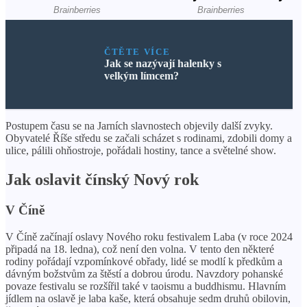
ČTĚTE VÍCE
Jak se nazývají halenky s
velkým límcem?
Postupem času se na Jarních slavnostech objevily další zvyky.
Obyvatelé Říše středu se začali scházet s rodinami, zdobili domy a
ulice, pálili ohňostroje, pořádali hostiny, tance a světelné show.
Jak oslavit čínský Nový rok
V Číně
V Číně začínají oslavy Nového roku festivalem Laba (v roce 2024
připadá na 18. ledna), což není den volna. V tento den některé
rodiny pořádají vzpomínkové obřady, lidé se modlí k předkům a
dávným božstvům za štěstí a dobrou úrodu. Navzdory pohanské
povaze festivalu se rozšířil také v taoismu a buddhismu. Hlavním
jídlem na oslavě je laba kaše, která obsahuje sedm druhů obilovin,