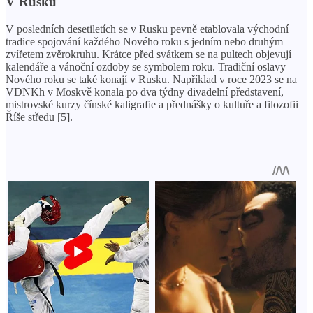
V Rusku
V posledních desetiletích se v Rusku pevně etablovala východní
tradice spojování každého Nového roku s jedním nebo druhým
zvířetem zvěrokruhu. Krátce před svátkem se na pultech objevují
kalendáře a vánoční ozdoby se symbolem roku. Tradiční oslavy
Nového roku se také konají v Rusku. Například v roce 2023 se na
VDNKh v Moskvě konala po dva týdny divadelní představení,
mistrovské kurzy čínské kaligrafie a přednášky o kultuře a filozofii
Říše středu [5].