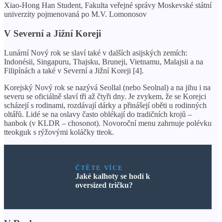
Xiao-Hong Han Student, Fakulta veřejné správy Moskevské státní
univerzity pojmenovaná po M.V. Lomonosov
V Severní a Jižní Koreji
Lunární Nový rok se slaví také v dalších asijských zemích:
Indonésii, Singapuru, Thajsku, Bruneji, Vietnamu, Malajsii a na
Filipínách a také v Severní a Jižní Koreji [4].
Korejský Nový rok se nazývá Seollal (nebo Seolnal) a na jihu i na
severu se oficiálně slaví tři až čtyři dny. Je zvykem, že se Korejci
scházejí s rodinami, rozdávají dárky a přinášejí oběti u rodinných
oltářů. Lidé se na oslavy často oblékají do tradičních krojů –
hanbok (v KLDR – chosonot). Novoroční menu zahrnuje polévku
tteokguk s rýžovými koláčky tteok.
ČTĚTE VÍCE
Jaké kalhoty se hodí k
oversized tričku?