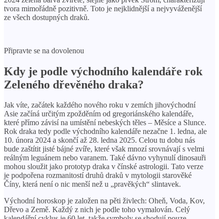
tvora mimořádně pozitivně. Toto je nejklidnější a nejvyváženější
ze všech dostupných draků.
Připravte se na dovolenou
Kdy je podle východního kalendáře rok
Zeleného dřevěného draka?
Jak víte, začátek každého nového roku v zemích jihovýchodní
Asie začíná určitým zpožděním od gregoriánského kalendáře,
které přímo závisí na umístění nebeských těles – Měsíce a Slunce.
Rok draka tedy podle východního kalendáře nezačne 1. ledna, ale
10. února 2024 a skončí až 28. ledna 2025. Celou tu dobu nás
bude zaštítit jisté bájné zvíře, které však mnozí srovnávají s velmi
reálným leguánem nebo varanem. Také dávno vyhynulí dinosauři
mohou sloužit jako prototyp draka v čínské astrologii. Tato verze
je podpořena rozmanitostí druhů draků v mytologii starověké
Číny, která není o nic menší než u „pravěkých“ slintavek.
Východní horoskop je založen na pěti živlech: Oheň, Voda, Kov,
Dřevo a Země. Každý z nich je podle toho vymalován. Celý
kalendářní cyklus je 60 let, takže symboly se shodují pouze