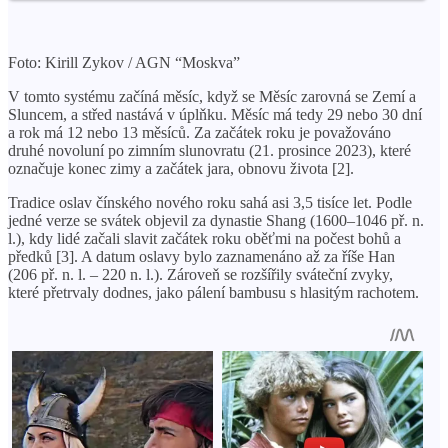
Foto: Kirill Zykov / AGN “Moskva”
V tomto systému začíná měsíc, když se Měsíc zarovná se Zemí a
Sluncem, a střed nastává v úplňku. Měsíc má tedy 29 nebo 30 dní
a rok má 12 nebo 13 měsíců. Za začátek roku je považováno
druhé novoluní po zimním slunovratu (21. prosince 2023), které
označuje konec zimy a začátek jara, obnovu života [2].
Tradice oslav čínského nového roku sahá asi 3,5 tisíce let. Podle
jedné verze se svátek objevil za dynastie Shang (1600–1046 př. n.
l.), kdy lidé začali slavit začátek roku oběťmi na počest bohů a
předků [3]. A datum oslavy bylo zaznamenáno až za říše Han
(206 př. n. l. – 220 n. l.). Zároveň se rozšířily sváteční zvyky,
které přetrvaly dodnes, jako pálení bambusu s hlasitým rachotem.