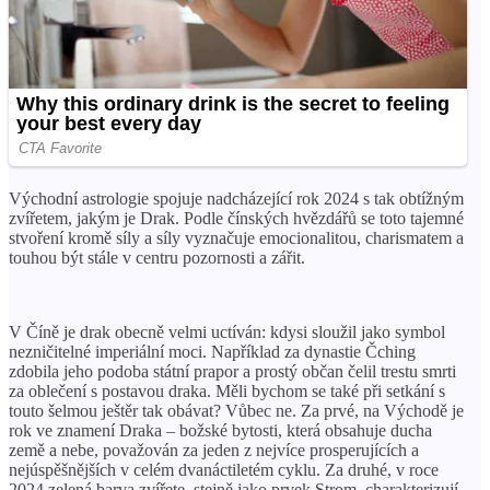
Východní astrologie spojuje nadcházející rok 2024 s tak obtížným
zvířetem, jakým je Drak. Podle čínských hvězdářů se toto tajemné
stvoření kromě síly a síly vyznačuje emocionalitou, charismatem a
touhou být stále v centru pozornosti a zářit.
V Číně je drak obecně velmi uctíván: kdysi sloužil jako symbol
nezničitelné imperiální moci. Například za dynastie Čching
zdobila jeho podoba státní prapor a prostý občan čelil trestu smrti
za oblečení s postavou draka. Měli bychom se také při setkání s
touto šelmou ještěr tak obávat? Vůbec ne. Za prvé, na Východě je
rok ve znamení Draka – božské bytosti, která obsahuje ducha
země a nebe, považován za jeden z nejvíce prosperujících a
nejúspěšnějších v celém dvanáctiletém cyklu. Za druhé, v roce
2024 zelená barva zvířete, stejně jako prvek Strom, charakterizují