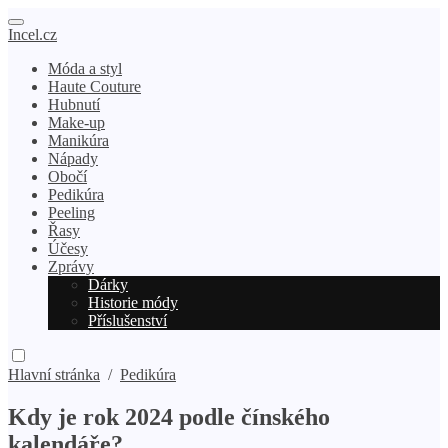
Incel.cz
Móda a styl
Haute Couture
Hubnutí
Make-up
Manikúra
Nápady
Obočí
Pedikúra
Peeling
Řasy
Účesy
Zprávy
Dárky
Historie módy
Příslušenství
Hlavní stránka
/
Pedikúra
Kdy je rok 2024 podle čínského
kalendáře?