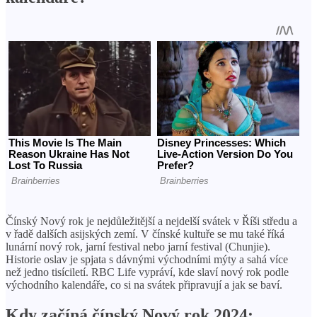
Čínský Nový rok je nejdůležitější a nejdelší svátek v Říši středu a
v řadě dalších asijských zemí. V čínské kultuře se mu také říká
lunární nový rok, jarní festival nebo jarní festival (Chunjie).
Historie oslav je spjata s dávnými východními mýty a sahá více
než jedno tisíciletí. RBC Life vypráví, kde slaví nový rok podle
východního kalendáře, co si na svátek připravují a jak se baví.
Kdy začíná čínský Nový rok 2024: