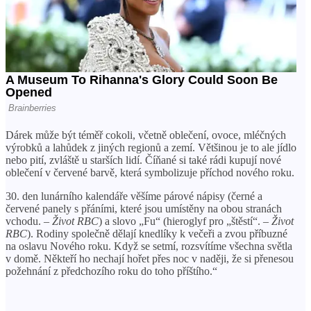
Dárek může být téměř cokoli, včetně oblečení, ovoce, mléčných
výrobků a lahůdek z jiných regionů a zemí. Většinou je to ale jídlo
nebo pití, zvláště u starších lidí. Číňané si také rádi kupují nové
oblečení v červené barvě, která symbolizuje příchod nového roku.
30. den lunárního kalendáře věšíme párové nápisy (černé a
červené panely s přáními, které jsou umístěny na obou stranách
vchodu.
– Život RBC
) a slovo „Fu“ (hieroglyf pro „štěstí“.
– Život
RBC
). Rodiny společně dělají knedlíky k večeři a zvou příbuzné
na oslavu Nového roku. Když se setmí, rozsvítíme všechna světla
v domě. Někteří ho nechají hořet přes noc v naději, že si přenesou
požehnání z předchozího roku do toho příštího.“