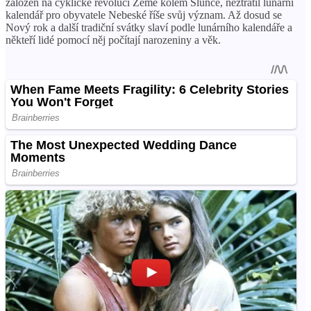
založen na cyklické revoluci Země kolem Slunce, neztratil lunární
kalendář pro obyvatele Nebeské říše svůj význam. Až dosud se
Nový rok a další tradiční svátky slaví podle lunárního kalendáře a
někteří lidé pomocí něj počítají narozeniny a věk.