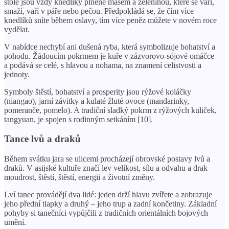
stole jsou vždy knedlíky plněné masem a zeleninou, které se vaří,
smaží, vaří v páře nebo pečou. Předpokládá se, že čím více
knedlíků sníte během oslavy, tím více peněz můžete v novém roce
vydělat.
V nabídce nechybí ani dušená ryba, která symbolizuje bohatství a
pohodu. Žádoucím pokrmem je kuře v zázvorovo-sójové omáčce
a podává se celé, s hlavou a nohama, na znamení celistvosti a
jednoty.
Symboly štěstí, bohatství a prosperity jsou rýžové koláčky
(niangao), jarní závitky a kulaté žluté ovoce (mandarinky,
pomeranče, pomelo). A tradiční sladký pokrm z rýžových kuliček,
tangyuan, je spojen s rodinným setkáním [10].
Tance lvů a draků
Během svátku jara se ulicemi procházejí obrovské postavy lvů a
draků. V asijské kultuře značí lev velikost, sílu a odvahu a drak
moudrost, štěstí, štěstí, energii a životní změny.
Lví tanec provádějí dva lidé: jeden drží hlavu zvířete a zobrazuje
jeho přední tlapky a druhý – jeho trup a zadní končetiny. Základní
pohyby si tanečníci vypůjčili z tradičních orientálních bojových
umění.