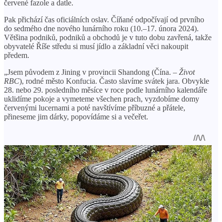
červené fazole a datle.
Pak přichází čas oficiálních oslav. Číňané odpočívají od prvního
do sedmého dne nového lunárního roku (10.–17. února 2024).
Většina podniků, podniků a obchodů je v tuto dobu zavřená, takže
obyvatelé Říše středu si musí jídlo a základní věci nakoupit
předem.
„Jsem původem z Jining v provincii Shandong (Čína.
– Život
RBC
), rodné město Konfucia. Často slavíme svátek jara. Obvykle
28. nebo 29. posledního měsíce v roce podle lunárního kalendáře
uklidíme pokoje a vymeteme všechen prach, vyzdobíme domy
červenými lucernami a poté navštívíme příbuzné a přátele,
přineseme jim dárky, popovídáme si a večeřet.