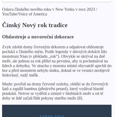
Oslava čínského nového roku v New Yorku v roce 2023 /
YouTube/Voice of America
Čínský Nový rok tradice
Ohňostroje a novoroční dekorace
Zvyk zdobit domy červeným dekorem a odpalovat ohňostroje
pochází z čínského mýtu. Podle legendy v dávných dobách žilo
monstrum Nian (v překladu „rok“). Obvykle se skrýval na dně
moře, ale jednou za rok přišel na pevninu, aby si pochutnával na
lidech a dobytku. Ve strachu z monstra místní obyvatelé uprchli do
hor a před monstrem nebylo úniku, dokud se ve vesnici neobjevil
šedovlasý, rudý stařík.
Mudrc pověsil na domy červené ozdoby, oblékl se do červených
šatů a zapálil bambus (předzvěst petard), který vydával hlasité
praskání. Netvor se vyděsil a zmizel v hlubinách moře a od té
doby se lidé začali řídit pokyny starého muže [8].
ČTĚTE VÍCE