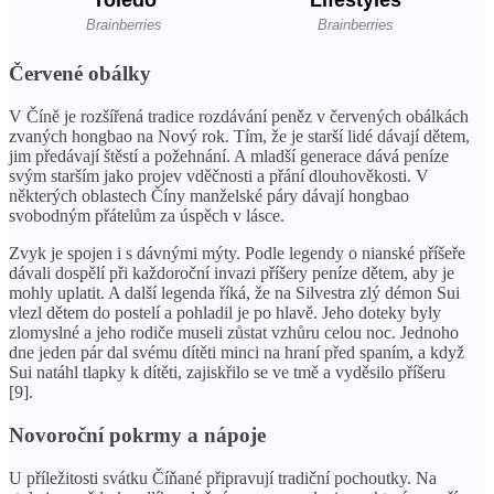
Červené obálky
V Číně je rozšířená tradice rozdávání peněz v červených obálkách
zvaných hongbao na Nový rok. Tím, že je starší lidé dávají dětem,
jim předávají štěstí a požehnání. A mladší generace dává peníze
svým starším jako projev vděčnosti a přání dlouhověkosti. V
některých oblastech Číny manželské páry dávají hongbao
svobodným přátelům za úspěch v lásce.
Zvyk je spojen i s dávnými mýty. Podle legendy o nianské příšeře
dávali dospělí při každoroční invazi příšery peníze dětem, aby je
mohly uplatit. A další legenda říká, že na Silvestra zlý démon Sui
vlezl dětem do postelí a pohladil je po hlavě. Jeho doteky byly
zlomyslné a jeho rodiče museli zůstat vzhůru celou noc. Jednoho
dne jeden pár dal svému dítěti minci na hraní před spaním, a když
Sui natáhl tlapky k dítěti, zajiskřilo se ve tmě a vyděsilo příšeru
[9].
Novoroční pokrmy a nápoje
U příležitosti svátku Číňané připravují tradiční pochoutky. Na