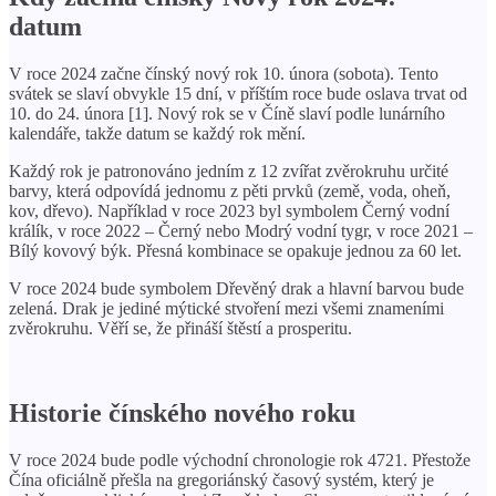
datum
V roce 2024 začne čínský nový rok 10. února (sobota). Tento
svátek se slaví obvykle 15 dní, v příštím roce bude oslava trvat od
10. do 24. února [1]. Nový rok se v Číně slaví podle lunárního
kalendáře, takže datum se každý rok mění.
Každý rok je patronováno jedním z 12 zvířat zvěrokruhu určité
barvy, která odpovídá jednomu z pěti prvků (země, voda, oheň,
kov, dřevo). Například v roce 2023 byl symbolem Černý vodní
králík, v roce 2022 – Černý nebo Modrý vodní tygr, v roce 2021 –
Bílý kovový býk. Přesná kombinace se opakuje jednou za 60 let.
V roce 2024 bude symbolem Dřevěný drak a hlavní barvou bude
zelená. Drak je jediné mýtické stvoření mezi všemi znameními
zvěrokruhu. Věří se, že přináší štěstí a prosperitu.
Historie čínského nového roku
V roce 2024 bude podle východní chronologie rok 4721. Přestože
Čína oficiálně přešla na gregoriánský časový systém, který je