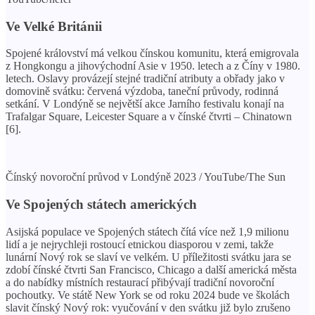
Ve Velké Británii
Spojené království má velkou čínskou komunitu, která emigrovala
z Hongkongu a jihovýchodní Asie v 1950. letech a z Číny v 1980.
letech. Oslavy provázejí stejné tradiční atributy a obřady jako v
domovině svátku: červená výzdoba, taneční průvody, rodinná
setkání. V Londýně se největší akce Jarního festivalu konají na
Trafalgar Square, Leicester Square a v čínské čtvrti – Chinatown
[6].
Čínský novoroční průvod v Londýně 2023 / YouTube/The Sun
Ve Spojených státech amerických
Asijská populace ve Spojených státech čítá více než 1,9 milionu
lidí a je nejrychleji rostoucí etnickou diasporou v zemi, takže
lunární Nový rok se slaví ve velkém. U příležitosti svátku jara se
zdobí čínské čtvrti San Francisco, Chicago a další americká města
a do nabídky místních restaurací přibývají tradiční novoroční
pochoutky. Ve státě New York se od roku 2024 bude ve školách
slavit čínský Nový rok: vyučování v den svátku již bylo zrušeno