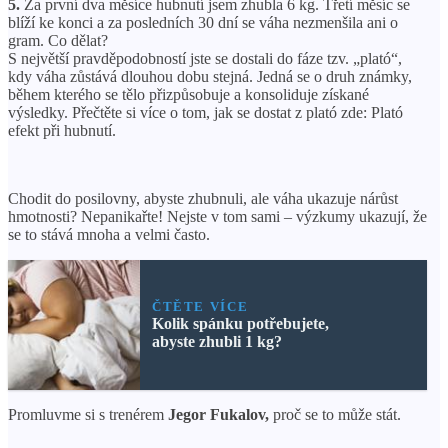
5.
Za první dva měsíce hubnutí jsem zhubla 6 kg. Třetí měsíc se
blíží ke konci a za posledních 30 dní se váha nezmenšila ani o
gram. Co dělat?
S největší pravděpodobností jste se dostali do fáze tzv. „plató“,
kdy váha zůstává dlouhou dobu stejná. Jedná se o druh známky,
během kterého se tělo přizpůsobuje a konsoliduje získané
výsledky. Přečtěte si více o tom, jak se dostat z plató zde: Plató
efekt při hubnutí.
Chodit do posilovny, abyste zhubnuli, ale váha ukazuje nárůst
hmotnosti? Nepanikařte! Nejste v tom sami – výzkumy ukazují, že
se to stává mnoha a velmi často.
ČTĚTE VÍCE
Kolik spánku potřebujete,
abyste zhubli 1 kg?
Promluvme si s trenérem
Jegor Fukalov,
proč se to může stát.