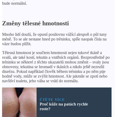
bude normální.
Změny tělesné hmotnosti
Mnoho lidí doufá, že opustí posilovnu vážící alespoň o půl tuny
méně. To se ale nestane hned po tréninku, spíše naopak čísla na
váze budou plížit.
Tělesná hmotnost je součtem hmotnosti nejen tukové tkáně a
svalů, ale také kostí, tekutin a vnitřních orgánů. Bezprostředně po
tréninku se některé z těchto ukazatelů mohou změnit – svaly jsou
obnoveny, tekutina se hromadí v tkáních a nikdo ještě nezrušil
diurézu. Pokud například člověk během tréninku a po něm pije
hodně vody, může se zvýšit hmotnost. Ale jakmile se zpotí nebo
navštíví toaletu, jeho váha se vrátí do normálu.
ČTĚTE VÍCE
Proč kůže na patách rychle
roste?