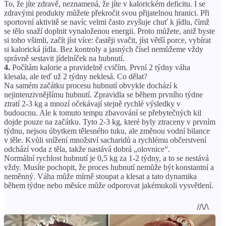
To, že jíte zdravě, neznamená, že jíte v kalorickém deficitu. I se
zdravými produkty můžete překročit svou přijatelnou hranici. Při
sportovní aktivitě se navíc velmi často zvyšuje chuť k jídlu, čímž
se tělo snaží doplnit vynaloženou energii. Proto můžete, aniž byste
si toho všimli, začít jíst více: častěji svačit, jíst větší porce, vybírat
si kalorická jídla. Bez kontroly a jasných čísel nemůžeme vždy
správně sestavit jídelníček na hubnutí.
4.
Počítám kalorie a pravidelně cvičím. První 2 týdny váha
klesala, ale teď už 2 týdny neklesá. Co dělat?
Na samém začátku procesu hubnutí obvykle dochází k
nejintenzivnějšímu hubnutí. Zpravidla se během prvního týdne
ztratí 2-3 kg a mnozí očekávají stejně rychlé výsledky v
budoucnu. Ale k tomuto tempu zbavování se přebytečných kil
dojde pouze na začátku. Tyto 2-3 kg, které byly ztraceny v prvním
týdnu, nejsou úbytkem tělesného tuku, ale změnou vodní bilance
v těle. Kvůli snížení množství sacharidů a rychlému občerstvení
odchází voda z těla, takže nastává dobrá „olovnice“.
Normální rychlost hubnutí je 0,5 kg za 1-2 týdny, a to se nestává
vždy. Musíte pochopit, že proces hubnutí nemůže být konstantní a
neměnný. Váha může mírně stoupat a klesat a tato dynamika
během týdne nebo měsíce může odporovat jakémukoli vysvětlení.