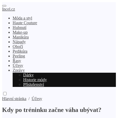
Incel.cz
Móda a styl
Haute Couture
Hubnutí
Make-up
Manikúra
Nápady
Obočí
Pedikúra
Peeling
Řasy
Účesy
Zprávy
Dárky
Historie módy
Příslušenství
Hlavní stránka
/
Účesy
Kdy po tréninku začne váha ubývat?