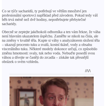
Co se týče sacharidů, ty potřebují ve větším množství jen
profesionální sportovci například před závodem. Pokud tedy váš
běh trvá méně než dvě hodiny, nepotřebujete přebytečné
sacharidy.
Obecně se zeptejte jakéhokoli odborníka a ten vám řekne, že váha
není hlavním ukazatelem úspěchu. Zaměřte se nikoli na čísla, ale
na změny v kvalitě těla. Kupte si váhy s analyzátorem složení těla
– ukazují procento tuku a svalů, kostní tkáně, vody a obsahu
viscerálního tuku. Některé modely dokonce určují, co způsobilo
změnu hmotnosti: svaly, tuk nebo voda. Nebuďte posedlí svou
váhou a dívejte se častěji do zrcadla – získáte tak přesnější
obrázek o svém vzhledu.