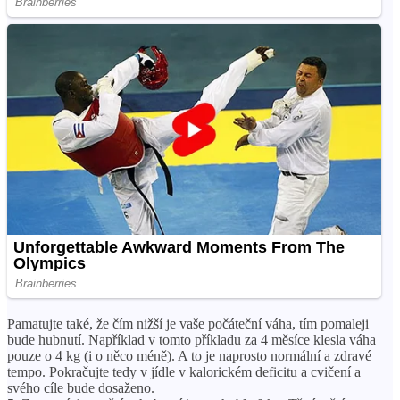
Pamatujte také, že čím nižší je vaše počáteční váha, tím pomaleji
bude hubnutí. Například v tomto příkladu za 4 měsíce klesla váha
pouze o 4 kg (i o něco méně). A to je naprosto normální a zdravé
tempo. Pokračujte tedy v jídle v kalorickém deficitu a cvičení a
svého cíle bude dosaženo.