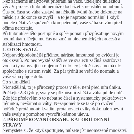
Než začneme analyzovat přibírání na váze, udělejme důležitou
věc. V procesu hubnutí nemůže docházet k neustálému hubnutí.
Čas od času se váha zastaví na několik týdnů (nebo dokonce na
měsíc!) a dokonce se zvýší – a to je naprosto normální. I když
budete dělat vše správně a kompetentně, vaše váha se vám před
očima neroztaje.
Při hubnutí se tělo postupně a spíše pomalu přizpůsobuje novým
podmínkám. Dejte mu čas na změnu biochemických procesů a
stabilizaci hmotnosti.
1.
OTOK SVALŮ
Nejpravděpodobnější příčinou nárůstu hmotnosti po cvičení je
otok svalů. Po neobvyklé zátěži se ve svalech začíná zadržovat
voda a ty nabývají na objemu. Tento jev je dočasný a nemá nic
společného s růstem svalů. Za pár týdnů se vrátí do normálu a
vaše váha půjde dolů.
Co s tím dělat?
Nicnedělání, to je přirozený proces v těle, není před ním úniku.
Počkejte 2-3 týdny, svaly se přizpůsobí zátěži a váha půjde dolů.
Zde jde především o to nebát se čísel a systematicky pokračovat v
tréninku, nevšímat si váhy. Nezapomeňte se také po cvičení
pořádně protáhnout: kvalitní protahovací cviky dokonale zpevní
vaše svaly a pomohou vytvořit krásnou úlevu.
2.
PŘEDMĚROVÁNÍ OBSAHU KALORIÍ DENNÍ
STRAVY
Nemyslete si, že když sportujete, můžete jíst neomezené množství.