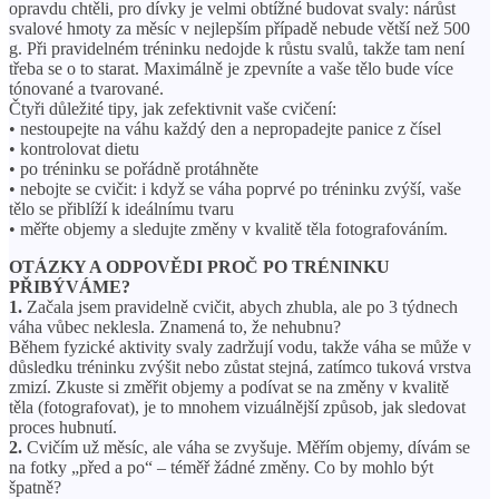
opravdu chtěli, pro dívky je velmi obtížné budovat svaly: nárůst
svalové hmoty za měsíc v nejlepším případě nebude větší než 500
g. Při pravidelném tréninku nedojde k růstu svalů, takže tam není
třeba se o to starat. Maximálně je zpevníte a vaše tělo bude více
tónované a tvarované.
Čtyři důležité tipy, jak zefektivnit vaše cvičení:
• nestoupejte na váhu každý den a nepropadejte panice z čísel
• kontrolovat dietu
• po tréninku se pořádně protáhněte
• nebojte se cvičit: i když se váha poprvé po tréninku zvýší, vaše
tělo se přiblíží k ideálnímu tvaru
• měřte objemy a sledujte změny v kvalitě těla fotografováním.
OTÁZKY A ODPOVĚDI PROČ PO TRÉNINKU
PŘIBÝVÁME?
1.
Začala jsem pravidelně cvičit, abych zhubla, ale po 3 týdnech
váha vůbec neklesla. Znamená to, že nehubnu?
Během fyzické aktivity svaly zadržují vodu, takže váha se může v
důsledku tréninku zvýšit nebo zůstat stejná, zatímco tuková vrstva
zmizí. Zkuste si změřit objemy a podívat se na změny v kvalitě
těla (fotografovat), je to mnohem vizuálnější způsob, jak sledovat
proces hubnutí.
2.
Cvičím už měsíc, ale váha se zvyšuje. Měřím objemy, dívám se
na fotky „před a po“ – téměř žádné změny. Co by mohlo být
špatně?