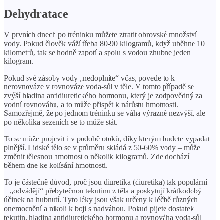
Dehydratace
V prvních dnech po tréninku můžete ztratit obrovské množství
vody. Pokud člověk váží třeba 80-90 kilogramů, když uběhne 10
kilometrů, tak se hodně zapotí a spolu s vodou zhubne jeden
kilogram.
Pokud své zásoby vody „nedoplníte“ včas, povede to k
nerovnováze v rovnováze voda-sůl v těle. V tomto případě se
zvýší hladina antidiuretického hormonu, který je zodpovědný za
vodní rovnováhu, a to může přispět k nárůstu hmotnosti.
Samozřejmě, že po jednom tréninku se váha výrazně nezvýší, ale
po několika sezeních se to může stát.
To se může projevit i v podobě otoků, díky kterým budete vypadat
plnější. Lidské tělo se v průměru skládá z 50-60% vody – může
změnit tělesnou hmotnost o několik kilogramů. Zde dochází
během dne ke kolísání hmotnosti.
To je částečně důvod, proč jsou diuretika (diuretika) tak populární
– „odvádějí“ přebytečnou tekutinu z těla a poskytují krátkodobý
účinek na hubnutí. Tyto léky jsou však určeny k léčbě různých
onemocnění a nikoli k boji s nadváhou. Pokud pijete dostatek
tekutin, hladina antidiuretického hormonu a rovnováha voda-sůl