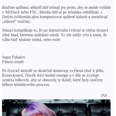
Buďme upřímní, někteří lidé trénují jen proto, aby se mohli vyřádit
v McDuck nebo FSC. Mnoho lidí se po tréninku odměňuje, s
čistým svědomím jdou kompenzovat spálené kalorie a zneužívají
„zdravé“ svačiny.
Situaci komplikuje to, že po intenzivním cvičení se občas dostaví
silný hlad, kterému málokdo odolá. To vše může vést k tomu, že
váha buď zůstane stejná, nebo roste.
Jegor Fukalov
Fitness trenér
Po fyzické aktivitě se skutečně dostavuje zvýšená chuť k jídlu.
Koneckonců, člověk tráví hodně energie a v těle se zvyšuje
syntéza bílkovin, aby se obnovily ty tkáně, které byly zničeny
během tréninkového procesu.