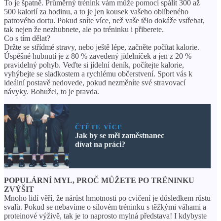
To je špatně. Průměrný trénink vám může pomoci spálit 300 až
500 kalorií za hodinu, a to je jen kousek vašeho oblíbeného
patrového dortu. Pokud sníte více, než vaše tělo dokáže vstřebat,
tak nejen že nezhubnete, ale po tréninku i přiberete.
Co s tím dělat?
Držte se střídmé stravy, nebo ještě lépe, začněte počítat kalorie.
Úspěšné hubnutí je z 80 % zavedený jídelníček a jen z 20 %
pravidelný pohyb. Veďte si jídelní deník, počítejte kalorie,
vyhýbejte se sladkostem a rychlému občerstvení. Sport vás k
ideální postavě nedovede, pokud nezměníte své stravovací
návyky. Bohužel, to je pravda.
ČTĚTE VÍCE
Jak by se měl zaměstnanec
dívat na práci?
POPULÁRNÍ MYL, PROČ MŮŽETE PO TRÉNINKU
ZVÝŠIT
Mnoho lidí věří, že nárůst hmotnosti po cvičení je důsledkem růstu
svalů. Pokud se nebavíme o silovém tréninku s těžkými váhami a
proteinové výživě, tak je to naprosto mylná představa! I kdybyste