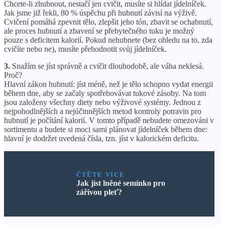
Chcete-li zhubnout, nestačí jen cvičit, musíte si hlídat jídelníček.
Jak jsme již řekli, 80 % úspěchu při hubnutí závisí na výživě.
Cvičení pomáhá zpevnit tělo, zlepšit jeho tón, zbavit se ochabnutí,
ale proces hubnutí a zbavení se přebytečného tuku je možný
pouze s deficitem kalorií. Pokud nehubnete (bez ohledu na to, zda
cvičíte nebo ne), musíte přehodnotit svůj jídelníček.
3.
Snažím se jíst správně a cvičit dlouhodobě, ale váha neklesá.
Proč?
Hlavní zákon hubnutí: jíst méně, než je tělo schopno vydat energii
během dne, aby se začaly spotřebovávat tukové zásoby. Na tom
jsou založeny všechny diety nebo výživové systémy. Jednou z
nejpohodlnějších a nejúčinnějších metod kontroly potravin pro
hubnutí je počítání kalorií. V tomto případě nebudete omezováni v
sortimentu a budete si moci sami plánovat jídelníček během dne:
hlavní je dodržet uvedená čísla, tzn. jíst v kalorickém deficitu.
ČTĚTE VÍCE
Jak jíst lněné semínko pro
zářivou pleť?