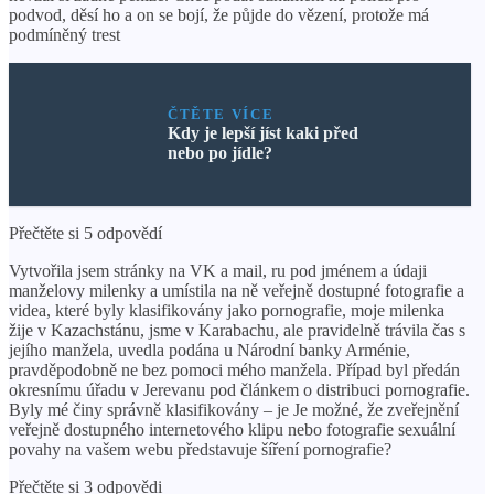
podvod, děsí ho a on se bojí, že půjde do vězení, protože má
podmíněný trest
ČTĚTE VÍCE
Kdy je lepší jíst kaki před
nebo po jídle?
Přečtěte si 5 odpovědí
Vytvořila jsem stránky na VK a mail, ru pod jménem a údaji
manželovy milenky a umístila na ně veřejně dostupné fotografie a
videa, které byly klasifikovány jako pornografie, moje milenka
žije v Kazachstánu, jsme v Karabachu, ale pravidelně trávila čas s
jejího manžela, uvedla podána u Národní banky Arménie,
pravděpodobně ne bez pomoci mého manžela. Případ byl předán
okresnímu úřadu v Jerevanu pod článkem o distribuci pornografie.
Byly mé činy správně klasifikovány – je Je možné, že zveřejnění
veřejně dostupného internetového klipu nebo fotografie sexuální
povahy na vašem webu představuje šíření pornografie?
Přečtěte si 3 odpovědi