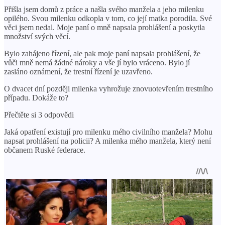
Přišla jsem domů z práce a našla svého manžela a jeho milenku
opilého. Svou milenku odkopla v tom, co její matka porodila. Své
věci jsem nedal. Moje paní o mně napsala prohlášení a poskytla
množství svých věcí.
Bylo zahájeno řízení, ale pak moje paní napsala prohlášení, že
vůči mně nemá žádné nároky a vše jí bylo vráceno. Bylo jí
zasláno oznámení, že trestní řízení je uzavřeno.
O dvacet dní později milenka vyhrožuje znovuotevřením trestního
případu. Dokáže to?
Přečtěte si 3 odpovědi
Jaká opatření existují pro milenku mého civilního manžela? Mohu
napsat prohlášení na policii? A milenka mého manžela, který není
občanem Ruské federace.