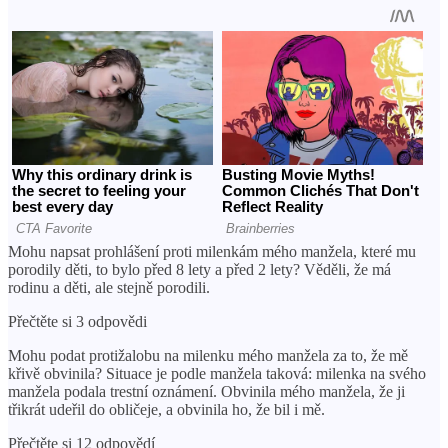
Mohu napsat prohlášení proti milenkám mého manžela, které mu
porodily děti, to bylo před 8 lety a před 2 lety? Věděli, že má
rodinu a děti, ale stejně porodili.
Přečtěte si 3 odpovědi
Mohu podat protižalobu na milenku mého manžela za to, že mě
křivě obvinila? Situace je podle manžela taková: milenka na svého
manžela podala trestní oznámení. Obvinila mého manžela, že ji
třikrát udeřil do obličeje, a obvinila ho, že bil i mě.
Přečtěte si 12 odpovědí