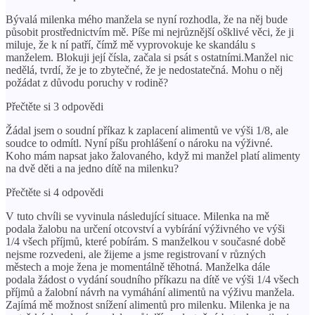
Bývalá milenka mého manžela se nyní rozhodla, že na něj bude
působit prostřednictvím mě. Píše mi nejrůznější ošklivé věci, že ji
miluje, že k ní patří, čímž mě vyprovokuje ke skandálu s
manželem. Blokuji její čísla, začala si psát s ostatními.Manžel nic
nedělá, tvrdí, že je to zbytečné, že je nedostatečná. Mohu o něj
požádat z důvodu poruchy v rodině?
Přečtěte si 3 odpovědi
Žádal jsem o soudní příkaz k zaplacení alimentů ve výši 1/8, ale
soudce to odmítl. Nyní píšu prohlášení o nároku na výživné.
Koho mám napsat jako žalovaného, ​​když mi manžel platí alimenty
na dvě děti a na jedno dítě na milenku?
Přečtěte si 4 odpovědi
V tuto chvíli se vyvinula následující situace. Milenka na mě
podala žalobu na určení otcovství a vybírání výživného ve výši
1/4 všech příjmů, které pobírám. S manželkou v současné době
nejsme rozvedeni, ale žijeme a jsme registrovaní v různých
městech a moje žena je momentálně těhotná. Manželka dále
podala žádost o vydání soudního příkazu na dítě ve výši 1/4 všech
příjmů a žalobní návrh na vymáhání alimentů na výživu manžela.
Zajímá mě možnost snížení alimentů pro milenku. Milenka je na