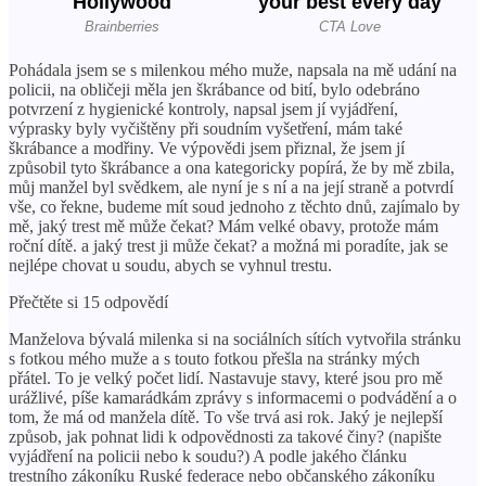
Pohádala jsem se s milenkou mého muže, napsala na mě udání na
policii, na obličeji měla jen škrábance od bití, bylo odebráno
potvrzení z hygienické kontroly, napsal jsem jí vyjádření,
výprasky byly vyčištěny při soudním vyšetření, mám také
škrábance a modřiny. Ve výpovědi jsem přiznal, že jsem jí
způsobil tyto škrábance a ona kategoricky popírá, že by mě zbila,
můj manžel byl svědkem, ale nyní je s ní a na její straně a potvrdí
vše, co řekne, budeme mít soud jednoho z těchto dnů, zajímalo by
mě, jaký trest mě může čekat? Mám velké obavy, protože mám
roční dítě. a jaký trest ji může čekat? a možná mi poradíte, jak se
nejlépe chovat u soudu, abych se vyhnul trestu.
Přečtěte si 15 odpovědí
Manželova bývalá milenka si na sociálních sítích vytvořila stránku
s fotkou mého muže a s touto fotkou přešla na stránky mých
přátel. To je velký počet lidí. Nastavuje stavy, které jsou pro mě
urážlivé, píše kamarádkám zprávy s informacemi o podvádění a o
tom, že má od manžela dítě. To vše trvá asi rok. Jaký je nejlepší
způsob, jak pohnat lidi k odpovědnosti za takové činy? (napište
vyjádření na policii nebo k soudu?) A podle jakého článku
trestního zákoníku Ruské federace nebo občanského zákoníku