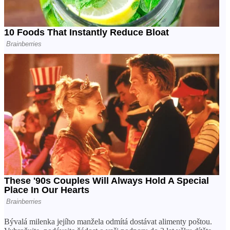
Bývalá milenka jejího manžela odmítá dostávat alimenty poštou.