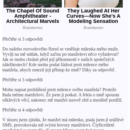
Přečtěte si 3 odpovědi
Do našeho rozvodového řízení se vměšuje milenka mého muže.
Vyvíjí na mě nátlak, když začnu po manželovi něco vyžadovat?
Jak se mohu chránit před její přítomností v našich společných
záležitostech? Kde mohu podat žádost proti milence mého
manžela, abych omezil její přístup ke mně? Díky za odpověď.
Přečtěte si 3 odpovědi
Mohu napsat prohlášení proti milence svého manžela? Protože
lhala mému manželovi. Že jsem ji potkal. A řekla o mně spoustu
ošklivých věcí, nakonec mě manžel surově zbil a morálně ponížil.
Přečtěte si 4 odpovědi
V únoru jsem zjistila, že manžel má milenku, psala jsem jí urážlivé
SMS, provokovala mě svými hovory manželovi. Čtyřicetileté