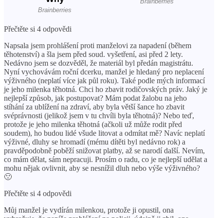
Přečtěte si 4 odpovědi
Napsala jsem prohlášení proti manželovi za napadení (během
těhotenství) a šla jsem před soud. vyšetření, asi před 2 lety.
Nedávno jsem se dozvěděl, že materiál byl předán magistrátu.
Nyní vychovávám roční dcerku, manžel je hledaný pro neplacení
výživného (neplatí více jak půl roku). Také podle mých informací
je jeho milenka těhotná. Chci ho zbavit rodičovských práv. Jaký je
nejlepší způsob, jak postupovat? Mám podat žalobu na jeho
stíhání za ublížení na zdraví, aby byla větší šance ho zbavit
svéprávnosti (jelikož jsem v tu chvíli byla těhotná)? Nebo teď,
protože je jeho milenka těhotná (ačkoli už může rodit před
soudem), ho budou lidé všude litovat a odmítat mě? Navíc neplatí
výživné, dluhy se hromadí (mému dítěti byl nedávno rok) a
pravděpodobně poběží snižovat platby, až se narodí další. Nevím,
co mám dělat, sám nepracuji. Prosím o radu, co je nejlepší udělat a
mohu nějak ovlivnit, aby se nesnížil dluh nebo výše výživného?
🙁
Přečtěte si 4 odpovědi
Můj manžel je vydírán milenkou, protože ji opustil, ona