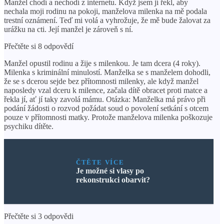
Manžel chodí a nechodí z internetu. Když jsem jí řekl, aby
nechala moji rodinu na pokoji, manželova milenka na mě podala
trestní oznámení. Teď mi volá a vyhrožuje, že mě bude žalovat za
urážku na cti. Její manžel je zároveň s ní.
Přečtěte si 8 odpovědí
Manžel opustil rodinu a žije s milenkou. Je tam dcera (4 roky).
Milenka s kriminální minulostí. Manželka se s manželem dohodli,
že se s dcerou sejde bez přítomnosti milenky, ale když manžel
naposledy vzal dceru k milence, začala dítě obracet proti matce a
řekla jí, ať jí taky zavolá mámu. Otázka: Manželka má právo při
podání žádosti o rozvod požádat soud o povolení setkání s otcem
pouze v přítomnosti matky. Protože manželova milenka poškozuje
psychiku dítěte.
ČTĚTE VÍCE
Je možné si vlasy po
rekonstrukci obarvit?
Přečtěte si 3 odpovědi