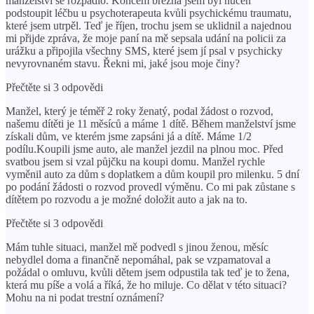
manželství se rozpadlo. Koncem března jsem byl nucen
podstoupit léčbu u psychoterapeuta kvůli psychickému traumatu,
které jsem utrpěl. Teď je říjen, trochu jsem se uklidnil a najednou
mi přijde zpráva, že moje paní na mě sepsala udání na policii za
urážku a připojila všechny SMS, které jsem jí psal v psychicky
nevyrovnaném stavu. Řekni mi, jaké jsou moje činy?
Přečtěte si 3 odpovědi
Manžel, který je téměř 2 roky ženatý, podal žádost o rozvod,
našemu dítěti je 11 měsíců a máme 1 dítě. Během manželství jsme
získali dům, ve kterém jsme zapsáni já a dítě. Máme 1/2
podílu.Koupili jsme auto, ale manžel jezdil na plnou moc. Před
svatbou jsem si vzal půjčku na koupi domu. Manžel rychle
vyměnil auto za dům s doplatkem a dům koupil pro milenku. 5 dní
po podání žádosti o rozvod provedl výměnu. Co mi pak zůstane s
dítětem po rozvodu a je možné doložit auto a jak na to.
Přečtěte si 3 odpovědi
Mám tuhle situaci, manžel mě podvedl s jinou ženou, měsíc
nebydlel doma a finančně nepomáhal, pak se vzpamatoval a
požádal o omluvu, kvůli dětem jsem odpustila tak teď je to žena,
která mu píše a volá a říká, že ho miluje. Co dělat v této situaci?
Mohu na ni podat trestní oznámení?