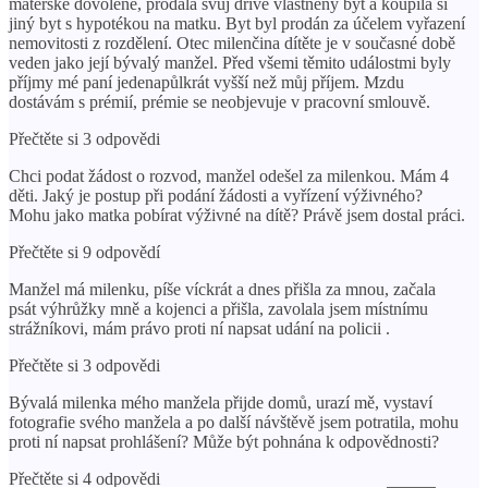
mateřské dovolené, prodala svůj dříve vlastněný byt a koupila si
jiný byt s hypotékou na matku. Byt byl prodán za účelem vyřazení
nemovitosti z rozdělení. Otec milenčina dítěte je v současné době
veden jako její bývalý manžel. Před všemi těmito událostmi byly
příjmy mé paní jedenapůlkrát vyšší než můj příjem. Mzdu
dostávám s prémií, prémie se neobjevuje v pracovní smlouvě.
Přečtěte si 3 odpovědi
Chci podat žádost o rozvod, manžel odešel za milenkou. Mám 4
děti. Jaký je postup při podání žádosti a vyřízení výživného?
Mohu jako matka pobírat výživné na dítě? Právě jsem dostal práci.
Přečtěte si 9 odpovědí
Manžel má milenku, píše víckrát a dnes přišla za mnou, začala
psát výhrůžky mně a kojenci a přišla, zavolala jsem místnímu
strážníkovi, mám právo proti ní napsat udání na policii .
Přečtěte si 3 odpovědi
Bývalá milenka mého manžela přijde domů, urazí mě, vystaví
fotografie svého manžela a po další návštěvě jsem potratila, mohu
proti ní napsat prohlášení? Může být pohnána k odpovědnosti?
Přečtěte si 4 odpovědi