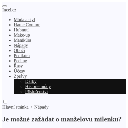
Incel.cz
Móda a styl
Haute Couture
Hubnutí
Make-up
Manikúra
Nápady
Obočí
Pedikúra
Peeling
Řasy
Účesy
Zprávy
Dárky
Historie módy
Příslušenství
Hlavní stránka
/
Nápady
Je možné zažádat o manželovu milenku?