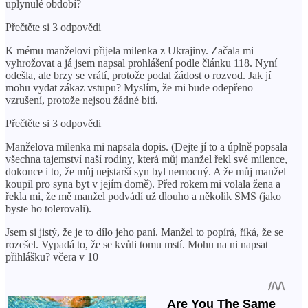
uplynulé období?
Přečtěte si 3 odpovědi
K mému manželovi přijela milenka z Ukrajiny. Začala mi
vyhrožovat a já jsem napsal prohlášení podle článku 118. Nyní
odešla, ale brzy se vrátí, protože podal žádost o rozvod. Jak jí
mohu vydat zákaz vstupu? Myslím, že mi bude odepřeno
vzrušení, protože nejsou žádné bití.
Přečtěte si 3 odpovědi
Manželova milenka mi napsala dopis. (Dejte jí to a úplně popsala
všechna tajemství naší rodiny, která můj manžel řekl své milence,
dokonce i to, že můj nejstarší syn byl nemocný. A že můj manžel
koupil pro syna byt v jejím domě). Před rokem mi volala žena a
řekla mi, že mě manžel podvádí už dlouho a několik SMS (jako
byste ho tolerovali).
Jsem si jistý, že je to dílo jeho paní. Manžel to popírá, říká, že se
rozešel. Vypadá to, že se kvůli tomu mstí. Mohu na ni napsat
přihlášku? včera v 10