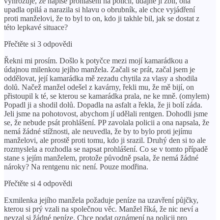
vyhrožuje, že napíše prohlášení na policii, údajně ji zbil, ona
upadla opilá a narazila si hlavu o obrubník, ale chce vyjádření
proti manželovi, že to byl to on, kdo ji takhle bil, jak se dostat z
této lepkavé situace?
Přečtěte si 3 odpovědi
Řekni mi prosím. Došlo k potyčce mezi mojí kamarádkou a
údajnou milenkou jejího manžela. Začali se prát, začal jsem je
oddělovat, její kamarádka mě zezadu chytila ​​za vlasy a shodila
dolů. Načež manžel odešel z kavárny, řekli mu, že mě bijí, on
přistoupil k té, se kterou se kamarádka prala, ne ke mně. (omylem)
Popadl ji a shodil dolů. Dopadla na asfalt a řekla, že ji bolí záda.
Jeli jsme na pohotovost, abychom jí udělali rentgen. Dohodli jsme
se, že nebude psát prohlášení. PP zavolala policii a ona napsala, že
nemá žádné stížnosti, ale neuvedla, že by to bylo proti jejímu
manželovi, ale prostě proti tomu, kdo ji srazil. Druhý den si to ale
rozmyslela a rozhodla se napsat prohlášení. Co se v tomto případě
stane s jejím manželem, protože původně psala, že nemá žádné
nároky? Na rentgenu nic není. Pouze modřina.
Přečtěte si 4 odpovědi
Exmilenka jejího manžela požaduje peníze na uzavření půjčky,
kterou si prý vzali na společnou věc. Manžel říká, že nic neví a
nevzal si žádné peníze. Chce podat oznámení na policii pro