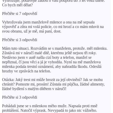
Vyhrožujte, podávejte žádost o vaši podporu do 3 let věku dítěte.
Co bych měl dělat?
Přečtěte si 7 odpovědí
Vyhrožovala jsem manželově milence a ona na mě sepsala
výpověď a zítra mi volá policie, co mi hrozí a co mám mluvit na
svou obranu, už je mě, má paní, dost.
Přečtěte si 3 odpovědi
Mám tuto situaci. Rozvádím se s manželem, protože. měl milenku.
Zůstává mi v náručí malé dítě, kterému ještě nejsou tři roky.
Nedávno jsem v autě našla cizí boty a telefon, manžel se
nepřiznal, čí jsou věci a já je vyhodila. Nyní na mě manželova
milenka podala trestní oznámení, aby nahradila škodu. Odesílá
hrozby ve zprávách na telefon.
Otázka: Jaký trest mi může hrozit za její obvinění? Jak se mohu
chránit? Pomozte mi, prosím! Zůstala mi půjčka, žádné alimenty,
žádné bydlení s malým dítětem v náručí!
Přečtěte si 3 odpovědi
Pohádali jsme se s milenkou mého muže. Napsala proti mně
prohlášení. Natočil výprask. Nevypadá to jako nic vážného.