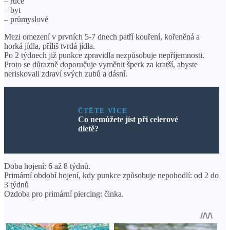
– ruce
– byt
– průmyslové
Mezi omezení v prvních 5-7 dnech patří kouření, kořeněná a
horká jídla, příliš tvrdá jídla.
Po 2 týdnech již punkce zpravidla nezpůsobuje nepříjemnosti.
Proto se důrazně doporučuje vyměnit šperk za kratší, abyste
neriskovali zdraví svých zubů a dásní.
ČTĚTE VÍCE
Co nemůžete jíst při celerové
dietě?
Doba hojení: 6 až 8 týdnů.
Primární období hojení, kdy punkce způsobuje nepohodlí: od 2 do
3 týdnů
Ozdoba pro primární piercing: činka.