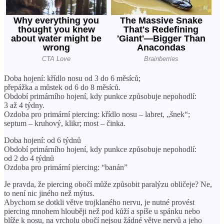
Doba hojení: křídlo nosu od 3 do 6 měsíců;
přepážka a můstek od 6 do 8 měsíců.
Období primárního hojení, kdy punkce způsobuje nepohodlí:
3 až 4 týdny.
Ozdoba pro primární piercing: křídlo nosu – labret, „šnek“;
septum – kruhový, klikr; most – činka.
Doba hojení: od 6 týdnů
Období primárního hojení, kdy punkce způsobuje nepohodlí:
od 2 do 4 týdnů
Ozdoba pro primární piercing: “banán”
Je pravda, že piercing obočí může způsobit paralýzu obličeje? Ne,
to není nic jiného než mýtus.
Abychom se dotkli větve trojklaného nervu, je nutné provést
piercing mnohem hlouběji než pod kůží a spíše u spánku nebo
blíže k nosu, na vrcholu obočí nejsou žádné větve nervů a jeho