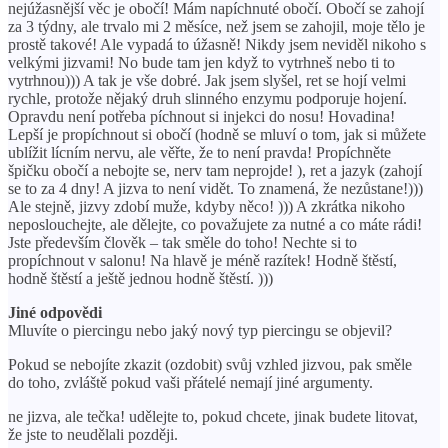
nejúžasnější věc je obočí! Mám napíchnuté obočí. Obočí se zahojí
za 3 týdny, ale trvalo mi 2 měsíce, než jsem se zahojil, moje tělo je
prostě takové! Ale vypadá to úžasně! Nikdy jsem neviděl nikoho s
velkými jizvami! No bude tam jen když to vytrhneš nebo ti to
vytrhnou))) A tak je vše dobré. Jak jsem slyšel, ret se hojí velmi
rychle, protože nějaký druh slinného enzymu podporuje hojení.
Opravdu není potřeba píchnout si injekci do nosu! Hovadina!
Lepší je propíchnout si obočí (hodně se mluví o tom, jak si můžete
ublížit lícním nervu, ale věřte, že to není pravda! Propíchněte
špičku obočí a nebojte se, nerv tam neprojde! ), ret a jazyk (zahojí
se to za 4 dny! A jizva to není vidět. To znamená, že nezůstane!)))
Ale stejně, jizvy zdobí muže, kdyby něco! ))) A zkrátka nikoho
neposlouchejte, ale dělejte, co považujete za nutné a co máte rádi!
Jste především člověk – tak směle do toho! Nechte si to
propíchnout v salonu! Na hlavě je méně razítek! Hodně štěstí,
hodně štěstí a ještě jednou hodně štěstí. )))
Jiné odpovědi
Mluvíte o piercingu nebo jaký nový typ piercingu se objevil?
Pokud se nebojíte zkazit (ozdobit) svůj vzhled jizvou, pak směle
do toho, zvláště pokud vaši přátelé nemají jiné argumenty.
ne jizva, ale tečka! udělejte to, pokud chcete, jinak budete litovat,
že jste to neudělali později.