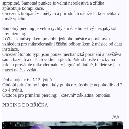
spropitné. Samotná punkce je velmi nebolestivá a zřídka
způsobuje komplikace.
Omezení: koupání v umělých a přírodních nádržích, kosmetika v
místě vpichu.
Samotný piercing je velmi rychlý a méně bolestivý než jakýkoli
jiný piercing.
Léčba: s antiseptikem po dobu jednoho měsíce a povinným
vzhledem pro mikrodermální čištění odborníkem 2 měsíce od data
instalace.
Omezení tohoto typu jsou pouze mechanická poranění a návštěva
saun, bazénů a dalších vodních ploch. Pokud nosíte řetízky na
krku a provádíte mikrodermální v jugulární dutině, budete se jich
muset na čas vzdát.
Doba hojení: 6 až 12 týdnů.
Období primárního hojení, kdy punkce způsobuje nepohodlí: od 2
do 4 týdnů.
Ozdoba pro primární piercing: „kotevní“ základna, omotání.
PIRCING DO BŘIČKA