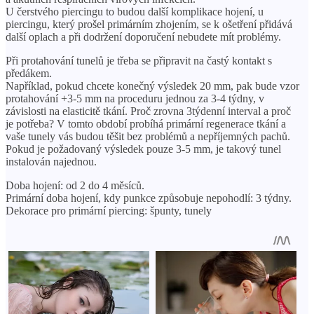
U čerstvého piercingu to budou další komplikace hojení, u
piercingu, který prošel primárním zhojením, se k ošetření přidává
další oplach a při dodržení doporučení nebudete mít problémy.
Při protahování tunelů je třeba se připravit na častý kontakt s
předákem.
Například, pokud chcete konečný výsledek 20 mm, pak bude vzor
protahování +3-5 mm na proceduru jednou za 3-4 týdny, v
závislosti na elasticitě tkání. Proč zrovna 3týdenní interval a proč
je potřeba? V tomto období probíhá primární regenerace tkání a
vaše tunely vás budou těšit bez problémů a nepříjemných pachů.
Pokud je požadovaný výsledek pouze 3-5 mm, je takový tunel
instalován najednou.
Doba hojení: od 2 do 4 měsíců.
Primární doba hojení, kdy punkce způsobuje nepohodlí: 3 týdny.
Dekorace pro primární piercing: špunty, tunely