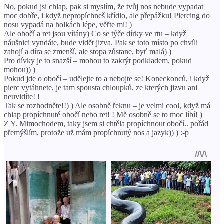
No, pokud jsi chlap, pak si myslím, že tvůj nos nebude vypadat
moc dobře, i když nepropíchneš křídlo, ale přepážku! Piercing do
nosu vypadá na holkách lépe, věřte mi! )
Ale obočí a ret jsou vítány) Co se týče dírky ve rtu – když
náušnici vyndáte, bude vidět jizva. Pak se toto místo po chvíli
zahojí a díra se zmenší, ale stopa zůstane, byť malá) )
Pro dívky je to snazší – mohou to zakrýt podkladem, pokud
mohou)) )
Pokud jde o obočí – udělejte to a nebojte se! Koneckonců, i když
pierc vytáhnete, je tam spousta chloupků, ze kterých jizvu ani
neuvidíte! !
Tak se rozhodněte!!) ) Ale osobně řeknu – je velmi cool, když má
chlap propíchnuté obočí nebo ret! ! Mě osobně se to moc líbí! )
Z Y. Mimochodem, taky jsem si chtěla propíchnout obočí.. pořád
přemýšlím, protože už mám propíchnutý nos a jazyk)) ) :-p