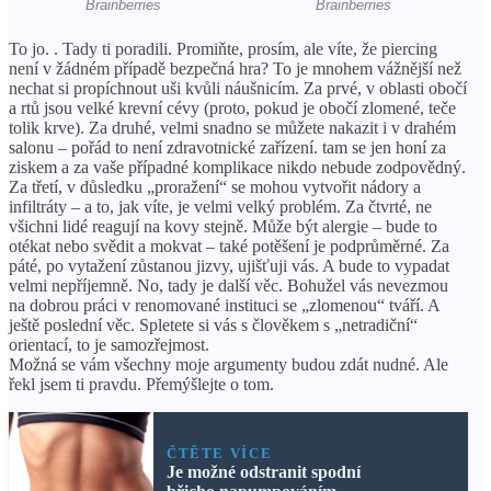
To jo. . Tady ti poradili. Promiňte, prosím, ale víte, že piercing
není v žádném případě bezpečná hra? To je mnohem vážnější než
nechat si propíchnout uši kvůli náušnicím. Za prvé, v oblasti obočí
a rtů jsou velké krevní cévy (proto, pokud je obočí zlomené, teče
tolik krve). Za druhé, velmi snadno se můžete nakazit i v drahém
salonu – pořád to není zdravotnické zařízení. tam se jen honí za
ziskem a za vaše případné komplikace nikdo nebude zodpovědný.
Za třetí, v důsledku „proražení“ se mohou vytvořit nádory a
infiltráty – a to, jak víte, je velmi velký problém. Za čtvrté, ne
všichni lidé reagují na kovy stejně. Může být alergie – bude to
otékat nebo svědit a mokvat – také potěšení je podprůměrné. Za
páté, po vytažení zůstanou jizvy, ujišťuji vás. A bude to vypadat
velmi nepříjemně. No, tady je další věc. Bohužel vás nevezmou
na dobrou práci v renomované instituci se „zlomenou“ tváří. A
ještě poslední věc. Spletete si vás s člověkem s „netradiční“
orientací, to je samozřejmost.
Možná se vám všechny moje argumenty budou zdát nudné. Ale
řekl jsem ti pravdu. Přemýšlejte o tom.
ČTĚTE VÍCE
Je možné odstranit spodní