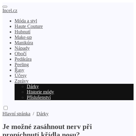
Incel.cz
Móda a styl
Haute Couture
Hubnutí
Make-up
Manikúra
Nápady
Obočí
Pedikúra
Peeling
Řasy
Účesy
Zprávy
Dárky
Historie módy
Příslušenství
Hlavní stránka
/
Dárky
Je možné zasáhnout nerv při
propíchnutí křídla nosu?