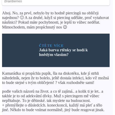
Ahoj. No, za prvé, nebylo by to hodně piercingů na obličeji
najednou? 🙂 A za druhé, když si piercing uděláte, proč vytahovat
náušnici? Pokud máte pochybnosti, je lepší to vůbec nedělat.
Mimochodem, mám propíchnutý nos 😉
ČTĚTE VÍCE
Jaká barva rtěnky se hodí k
hnědým vlasům?
Kamarádka si propíchla pupík, šla na diskotéku, kde jí strhli
náhrdelník, nejen že to bolelo, ještě dostala infekci, kdo ví! možná
to bude stejné s tvým obličejem! ? však rozhodněte sami!
podle vašich názorů na život. a co tě zajímá.. a kolik ti je let.. a
takhle je to od adekvátní dívky. Muž s piercingem mě vůbec
nepřitahuje. To je dětinské. tak myslete na budoucnost.
+ přemýšlejte o důsledcích. koneckonců, každý má pleť a tělo
jiné. Někdo to bude vnímat normálně, jiný bude reagovat jinak.