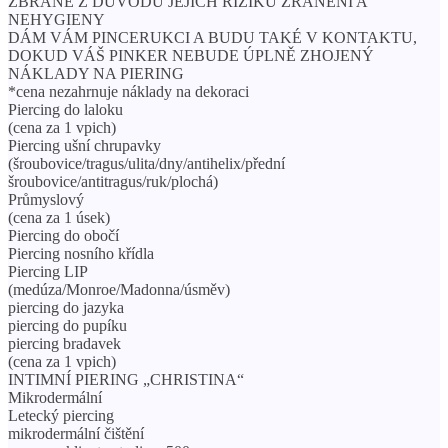
ZBRANĚ Z DŮVODU JEJICH RIZIKU ZRANĚNÍ A
NEHYGIENY
DÁM VÁM PINCERUKCI A BUDU TAKÉ V KONTAKTU,
DOKUD VÁŠ PINKER NEBUDE ÚPLNĚ ZHOJENÝ
NÁKLADY NA PIERING
*cena nezahrnuje náklady na dekoraci
Piercing do laloku
(cena za 1 vpich)
Piercing ušní chrupavky
(šroubovice/tragus/ulita/dny/antihelix/přední
šroubovice/antitragus/ruk/plochá)
Průmyslový
(cena za 1 úsek)
Piercing do obočí
Piercing nosního křídla
Piercing LIP
(medúza/Monroe/Madonna/úsměv)
piercing do jazyka
piercing do pupíku
piercing bradavek
(cena za 1 vpich)
INTIMNÍ PIERING „CHRISTINA“
Mikrodermální
Letecký piercing
mikrodermální čištění