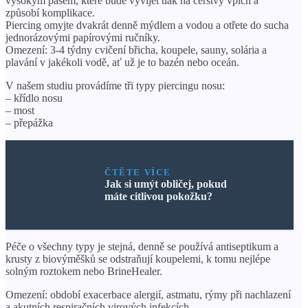
vysokým pasem, které bude vyvíjet tlak na čerstvý vpich a
způsobí komplikace.
Piercing omyjte dvakrát denně mýdlem a vodou a otřete do sucha
jednorázovými papírovými ručníky.
Omezení: 3-4 týdny cvičení břicha, koupele, sauny, solária a
plavání v jakékoli vodě, ať už je to bazén nebo oceán.
V našem studiu provádíme tři typy piercingu nosu:
– křídlo nosu
– most
– přepážka
ČTĚTE VÍCE
Jak si umýt obličej, pokud
máte citlivou pokožku?
Péče o všechny typy je stejná, denně se používá antiseptikum a
krusty z biovýměšků se odstraňují koupelemi, k tomu nejlépe
solným roztokem nebo BrineHealer.
Omezení: období exacerbace alergií, astmatu, rýmy při nachlazení
a akutních respiračních virových infekcích.