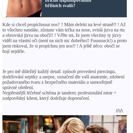
břicho napumpováním
břišních svalů?
Kde si chceš propíchnout nos? ? Mám defekt na levé straně!! ! Až
to všechno sundáte, zůstane vám tečka na nose, svislá jizva na rtu
a obrovská jizva na obočí!! ! Věřte mi, že jsem všechny ty jizvy
viděl na vlastní oči (není na nich nic dobrého!! Fuuuuuck!) a proto
jsem riskoval, že si propíchnu jen nos!! ! A ještě něco: obočí se
hojí nejdéle.
Je pro mě důležitý každý detail: způsob provedení piercingu,
dodržování septiky a asepse, označení dle vaší anatomie, zdobení
požadovaného tvaru z bezpečného materiálu a samozřejmě
správné ošetření.
Nejpřesnější léčebné schéma je tandem: profesionální mistr +
zodpovědný klient, který dodržuje doporučení.