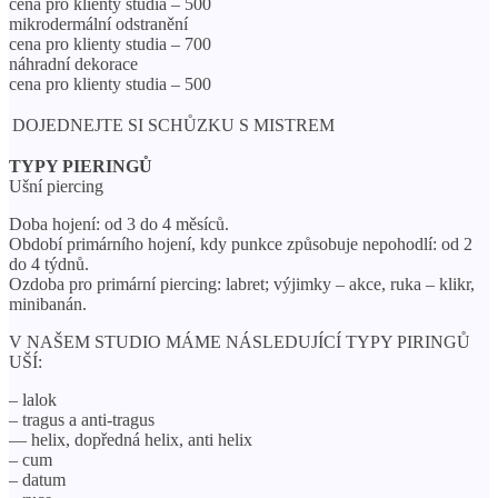
cena pro klienty studia – 500
mikrodermální odstranění
cena pro klienty studia – 700
náhradní dekorace
cena pro klienty studia – 500
DOJEDNEJTE SI SCHŮZKU S MISTREM
TYPY PIERINGŮ
Ušní piercing
Doba hojení: od 3 do 4 měsíců.
Období primárního hojení, kdy punkce způsobuje nepohodlí: od 2
do 4 týdnů.
Ozdoba pro primární piercing: labret; výjimky – akce, ruka – klikr,
minibanán.
V NAŠEM STUDIO MÁME NÁSLEDUJÍCÍ TYPY PIRINGŮ
UŠÍ:
– lalok
– tragus a anti-tragus
— helix, dopředná helix, anti helix
– cum
– datum