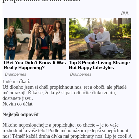
Lidé mi říkají.
Už dlouho jsem si chtěl propíchnout nos, ret a obočí, ale přátelé
mě odrazují. Říká se, že když si pak odtlačíte činku ze rtu,
dostanete jizvu.
Nevím co dělat.
Nejlepší odpověď
Nikoho neposlouchejte a propichujte, co chcete – je to vaše
rozhodnutí a vaše tělo! Podle mého názoru je lepší si nepíchnout
nos! Téměř každá druhá dívka má propíchnutý nos! Lip je cool! A