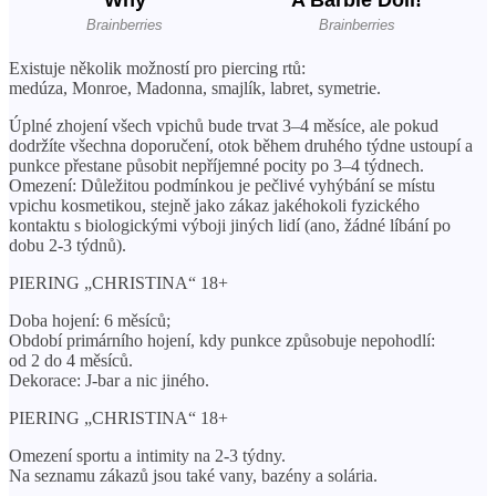
Existuje několik možností pro piercing rtů:
medúza, Monroe, Madonna, smajlík, labret, symetrie.
Úplné zhojení všech vpichů bude trvat 3–4 měsíce, ale pokud
dodržíte všechna doporučení, otok během druhého týdne ustoupí a
punkce přestane působit nepříjemné pocity po 3–4 týdnech.
Omezení: Důležitou podmínkou je pečlivé vyhýbání se místu
vpichu kosmetikou, stejně jako zákaz jakéhokoli fyzického
kontaktu s biologickými výboji jiných lidí (ano, žádné líbání po
dobu 2-3 týdnů).
PIERING „CHRISTINA“ 18+
Doba hojení: 6 měsíců;
Období primárního hojení, kdy punkce způsobuje nepohodlí:
od 2 do 4 měsíců.
Dekorace: J-bar a nic jiného.
PIERING „CHRISTINA“ 18+
Omezení sportu a intimity na 2-3 týdny.
Na seznamu zákazů jsou také vany, bazény a solária.