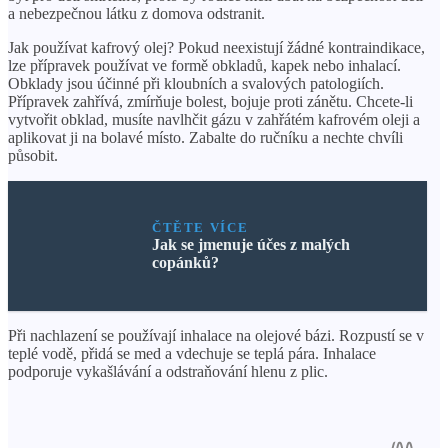
a nebezpečnou látku z domova odstranit.
Jak používat kafrový olej? Pokud neexistují žádné kontraindikace,
lze přípravek používat ve formě obkladů, kapek nebo inhalací.
Obklady jsou účinné při kloubních a svalových patologiích.
Přípravek zahřívá, zmírňuje bolest, bojuje proti zánětu. Chcete-li
vytvořit obklad, musíte navlhčit gázu v zahřátém kafrovém oleji a
aplikovat ji na bolavé místo. Zabalte do ručníku a nechte chvíli
působit.
ČTĚTE VÍCE
Jak se jmenuje účes z malých
copánků?
Při nachlazení se používají inhalace na olejové bázi. Rozpustí se v
teplé vodě, přidá se med a vdechuje se teplá pára. Inhalace
podporuje vykašlávání a odstraňování hlenu z plic.