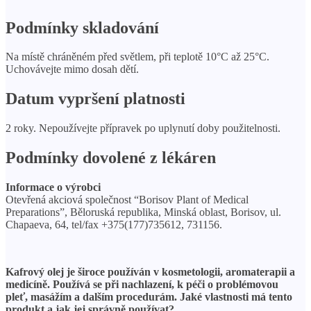
Podmínky skladování
Na místě chráněném před světlem, při teplotě 10°C až 25°C.
Uchovávejte mimo dosah dětí.
Datum vypršení platnosti
2 roky. Nepoužívejte přípravek po uplynutí doby použitelnosti.
Podmínky dovolené z lékáren
Informace o výrobci
Otevřená akciová společnost “Borisov Plant of Medical
Preparations”, Běloruská republika, Minská oblast, Borisov, ul.
Chapaeva, 64, tel/fax +375(177)735612, 731156.
Kafrový olej je široce používán v kosmetologii, aromaterapii a
medicíně. Používá se při nachlazení, k péči o problémovou
pleť, masážím a dalším procedurám. Jaké vlastnosti má tento
produkt a jak jej správně používat?