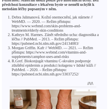
Pozornost! Materiál slouží pouze pro informační účely. Bez
předchozí konzultace s lékařem byste se neměli uchýlit k
metodám léčby popsaným v něm.
Debra Jalimanová. Kožní onemocnění, jak stárnete //
WebMD. — 2020. — Režim přístupu:
https://www.webmd.com/skin-problems-and-
treatments/elderly-skin-conditions
Kathryn M. Harmes. Zánět středního ucha: diagnostika a
léčba // PubMed. – 2013. – Režim přístupu:
https://pubmed.ncbi.nlm.nih.gov/24134083/
Morgan Griffin. Kafr // WebMD. — 2021. — Režim
přístupu: https://www.webmd.com/vitamins-and-
supplements/camphor-uses-amd-risks
R.Gref. Biokonjugát vitaminu C-skvalen podporuje
ztluštění epidermis a produkci kolagenu v lidské kůži //
PubMed. – 2020. – Režim přístupu:
https://pubmed.ncbi.nlm.nih.gov/33037252/