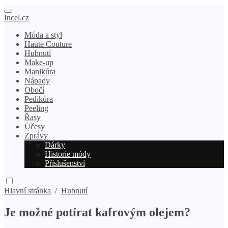
Incel.cz
Móda a styl
Haute Couture
Hubnutí
Make-up
Manikúra
Nápady
Obočí
Pedikúra
Peeling
Řasy
Účesy
Zprávy
Dárky
Historie módy
Příslušenství
Hlavní stránka
/
Hubnutí
Je možné potírat kafrovým olejem?