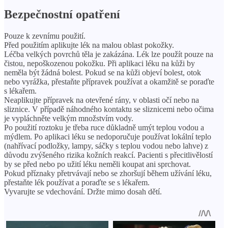
Bezpečnostní opatření
Pouze k zevnímu použití.
Před použitím aplikujte lék na malou oblast pokožky.
Léčba velkých povrchů těla je zakázána. Lék lze použít pouze na
čistou, nepoškozenou pokožku. Při aplikaci léku na kůži by
neměla být žádná bolest. Pokud se na kůži objeví bolest, otok
nebo vyrážka, přestaňte přípravek používat a okamžitě se poraďte
s lékařem.
Neaplikujte přípravek na otevřené rány, v oblasti očí nebo na
sliznice. V případě náhodného kontaktu se sliznicemi nebo očima
je vypláchněte velkým množstvím vody.
Po použití roztoku je třeba ruce důkladně umýt teplou vodou a
mýdlem. Po aplikaci léku se nedoporučuje používat lokální teplo
(nahřívací podložky, lampy, sáčky s teplou vodou nebo lahve) z
důvodu zvýšeného rizika kožních reakcí. Pacienti s přecitlivělostí
by se před nebo po užití léku neměli koupat ani sprchovat.
Pokud příznaky přetrvávají nebo se zhoršují během užívání léku,
přestaňte lék používat a poraďte se s lékařem.
Vyvarujte se vdechování. Držte mimo dosah dětí.