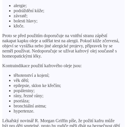
alergie;
podráždění kůže;
závratě;
bolesti hlavy;
křeče.
Proto se před použitím doporučuje na vnitřní stranu zápěstí
nakapat kapku oleje a udělat test na alergii. Pokud kůže zčervená,
objeví se vyrážka nebo jiné alergické projevy, přípravek by se
neměl používat. Nedoporučuje se užívat kafrový olej současně s
homeopatickými léky.
Kontraindikace použití kafrového oleje jsou:
těhotenství a kojení;
věk dětí;
epilepsie, sklon ke křečím;
popáleniny;
rány, řezné rány;
psoriáza;
bronchiální astma;
hypertenze.
Lékařský novinář R. Morgan Griffin píše, že požití kafru může
být pro děti smrtelné, proto by rodiče měli dbát na bezpečnost dětí