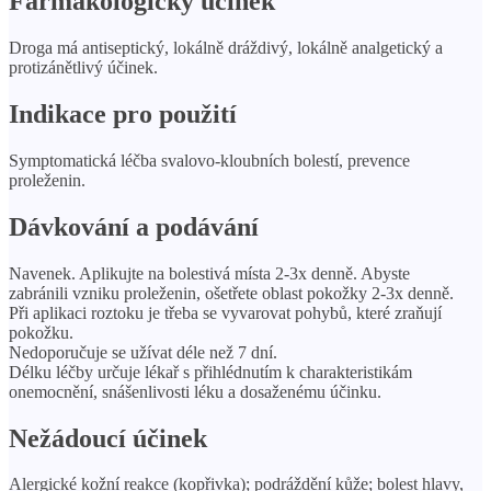
Farmakologický účinek
Droga má antiseptický, lokálně dráždivý, lokálně analgetický a
protizánětlivý účinek.
Indikace pro použití
Symptomatická léčba svalovo-kloubních bolestí, prevence
proleženin.
Dávkování a podávání
Navenek. Aplikujte na bolestivá místa 2-3x denně. Abyste
zabránili vzniku proleženin, ošetřete oblast pokožky 2-3x denně.
Při aplikaci roztoku je třeba se vyvarovat pohybů, které zraňují
pokožku.
Nedoporučuje se užívat déle než 7 dní.
Délku léčby určuje lékař s přihlédnutím k charakteristikám
onemocnění, snášenlivosti léku a dosaženému účinku.
Nežádoucí účinek
Alergické kožní reakce (kopřivka); podráždění kůže; bolest hlavy,