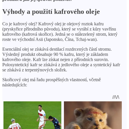
Výhody a použití kafrového oleje
Co je kafrový olej? Kafrový olej je olejový roztok kafru
(pryskyřice přírodního původu), který se vyrábí z kůry vavřínu
kafrového (kafrová skořice). Jedná se o stálezelený strom, který
roste ve východní Asii (Japonsko, Čína, Tchaj-wan).
Esenciální olej se získává destilací rozdrcených částí stromu.
Výsledný produkt obsahuje 90 % kafru, který je základem
kafrového oleje. Kafr lze získat nejen z přírodních surovin.
Polosyntetický kafr se získává z jedlového oleje a syntetický kafr
se získává z terpentýnových složek.
Skořicový olej má řadu prospěšných vlastností, včetně
následujících: