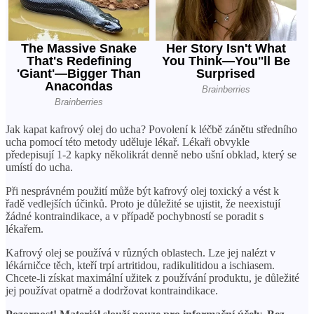
Jak kapat kafrový olej do ucha? Povolení k léčbě zánětu středního
ucha pomocí této metody uděluje lékař. Lékaři obvykle
předepisují 1-2 kapky několikrát denně nebo ušní obklad, který se
umístí do ucha.
Při nesprávném použití může být kafrový olej toxický a vést k
řadě vedlejších účinků. Proto je důležité se ujistit, že neexistují
žádné kontraindikace, a v případě pochybností se poradit s
lékařem.
Kafrový olej se používá v různých oblastech. Lze jej nalézt v
lékárničce těch, kteří trpí artritidou, radikulitidou a ischiasem.
Chcete-li získat maximální užitek z používání produktu, je důležité
jej používat opatrně a dodržovat kontraindikace.