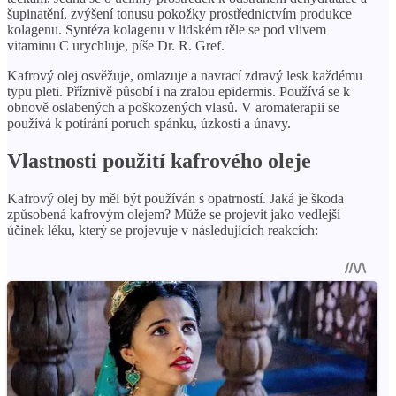
šupinatění, zvýšení tonusu pokožky prostřednictvím produkce
kolagenu. Syntéza kolagenu v lidském těle se pod vlivem
vitaminu C urychluje, píše Dr. R. Gref.
Kafrový olej osvěžuje, omlazuje a navrací zdravý lesk každému
typu pleti. Příznivě působí i na zralou epidermis. Používá se k
obnově oslabených a poškozených vlasů. V aromaterapii se
používá k potírání poruch spánku, úzkosti a únavy.
Vlastnosti použití kafrového oleje
Kafrový olej by měl být používán s opatrností. Jaká je škoda
způsobená kafrovým olejem? Může se projevit jako vedlejší
účinek léku, který se projevuje v následujících reakcích: