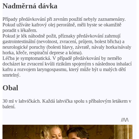
Nadměrná dávka
Případy předávkování při zevním použití nebyly zaznamenány.
Pokud užíváte kafrový olej perorálně, měli byste se okamžitě
poradit s lékařem.
Pokud je lék náhodně požit, příznaky předávkování zahrnují
gastrointestinální (nevolnost, zvracení, průjem, bolest břicha) a
neurologické poruchy (bolesti hlavy, závratě, návaly horka/návaly
horka, křeče, respirační deprese a kóma).
Léčba je symptomatická. V případě předávkování by nemělo
docházet ke zvracení kvůli rizikům spojeným s následnou inhalací
kafru a rozvojem laryngospasmu, který může být u malých dětí
smrtelný.
Obal
30 ml v lahvičkách. Každá lahvička spolu s příbalovým letákem v
balení.