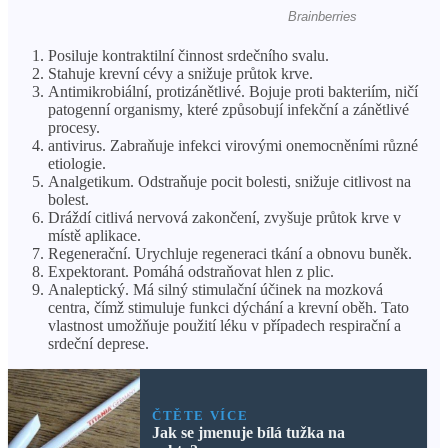
Posiluje kontraktilní činnost srdečního svalu.
Stahuje krevní cévy a snižuje průtok krve.
Antimikrobiální, protizánětlivé. Bojuje proti bakteriím, ničí
patogenní organismy, které způsobují infekční a zánětlivé
procesy.
antivirus. Zabraňuje infekci virovými onemocněními různé
etiologie.
Analgetikum. Odstraňuje pocit bolesti, snižuje citlivost na
bolest.
Dráždí citlivá nervová zakončení, zvyšuje průtok krve v
místě aplikace.
Regenerační. Urychluje regeneraci tkání a obnovu buněk.
Expektorant. Pomáhá odstraňovat hlen z plic.
Analeptický. Má silný stimulační účinek na mozková
centra, čímž stimuluje funkci dýchání a krevní oběh. Tato
vlastnost umožňuje použití léku v případech respirační a
srdeční deprese.
ČTĚTE VÍCE
Jak se jmenuje bílá tužka na