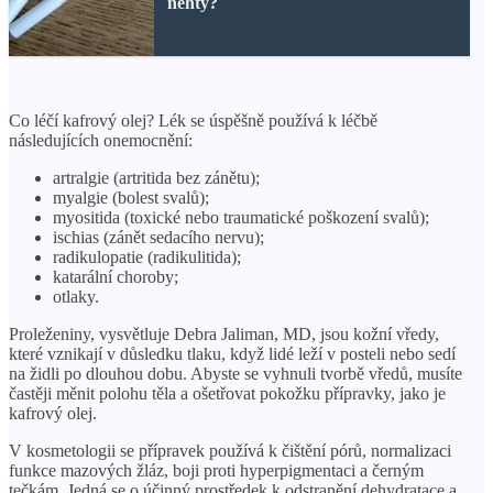
nehty?
Co léčí kafrový olej? Lék se úspěšně používá k léčbě
následujících onemocnění:
artralgie (artritida bez zánětu);
myalgie (bolest svalů);
myositida (toxické nebo traumatické poškození svalů);
ischias (zánět sedacího nervu);
radikulopatie (radikulitida);
katarální choroby;
otlaky.
Proleženiny, vysvětluje Debra Jaliman, MD, jsou kožní vředy,
které vznikají v důsledku tlaku, když lidé leží v posteli nebo sedí
na židli po dlouhou dobu. Abyste se vyhnuli tvorbě vředů, musíte
častěji měnit polohu těla a ošetřovat pokožku přípravky, jako je
kafrový olej.
V kosmetologii se přípravek používá k čištění pórů, normalizaci
funkce mazových žláz, boji proti hyperpigmentaci a černým
tečkám. Jedná se o účinný prostředek k odstranění dehydratace a