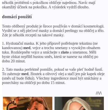
několik problémů s pokožkou obličeje najednou. Navíc mají
okamžitý účinek na pokožku. A výsledek vydrží dlouho.
domácí použití
Tento oblíbený produkt je široce používán v domácí kosmetologii.
Vyrábí se z něj pleťové masky a domácí peelingy na obličej a tělo.
Zde je několik receptů na takové masky.
1. Hydratační maska. K jeho přípravě potřebujete tekutinu (ne
kandovanou)
med
, vejce a trochu smetany s vysokým obsahem
tuku. Rozklepněte vejce a smíchejte s
zlato
a smetanou. Měli
byste získat nepříliš hustou směs, která se nanese na obličej po
dobu 20 minut.
2. Tato maska ​​perfektně pomůže, pokud se vaše pleť hodně šustí.
To zahrnuje
med
, žloutek a olivový olej a stačí jen pár kapek oleje
(směs už bude řídká). Všechny ingredience musí být smíchány a
ponechány na obličeji po dobu 15 minut.