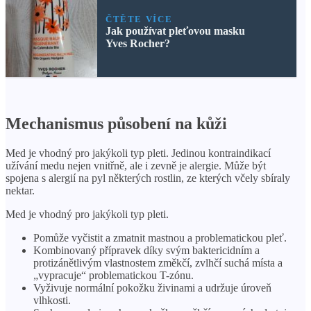
ČTĚTE VÍCE
Jak používat pleťovou masku
Yves Rocher?
Mechanismus působení na kůži
Med je vhodný pro jakýkoli typ pleti. Jedinou kontraindikací
užívání medu nejen vnitřně, ale i zevně je alergie. Může být
spojena s alergií na pyl některých rostlin, ze kterých včely sbíraly
nektar.
Med je vhodný pro jakýkoli typ pleti.
Pomůže vyčistit a zmatnit mastnou a problematickou pleť.
Kombinovaný přípravek díky svým baktericidním a
protizánětlivým vlastnostem změkčí, zvlhčí suchá místa a
„vypracuje“ problematickou T-zónu.
Vyživuje normální pokožku živinami a udržuje úroveň
vlhkosti.