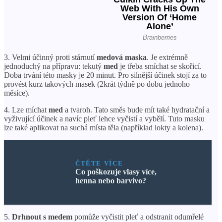
3. Velmi účinný proti stárnutí
medová maska
. Je extrémně
jednoduchý na přípravu: tekutý
med
je třeba smíchat se skořicí.
Doba trvání této masky je 20 minut. Pro silnější účinek stojí za to
provést kurz takových masek (2krát týdně po dobu jednoho
měsíce).
4. Lze míchat
med
a tvaroh. Tato směs bude mít také hydratační a
vyživující účinek a navíc pleť lehce vyčistí a vybělí. Tuto masku
lze také aplikovat na suchá místa těla (například lokty a kolena).
ČTĚTE VÍCE
Co poškozuje vlasy více,
henna nebo barvivo?
5.
Drhnout s medem
pomůže vyčistit pleť a odstranit odumřelé