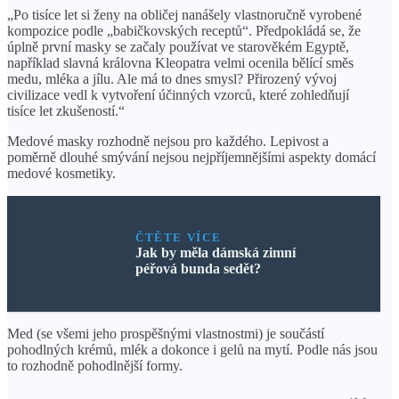
„Po tisíce let si ženy na obličej nanášely vlastnoručně vyrobené
kompozice podle „babičkovských receptů“. Předpokládá se, že
úplně první masky se začaly používat ve starověkém Egyptě,
například slavná královna Kleopatra velmi ocenila bělící směs
medu, mléka a jílu. Ale má to dnes smysl? Přirozený vývoj
civilizace vedl k vytvoření účinných vzorců, které zohledňují
tisíce let zkušeností.“
Medové masky rozhodně nejsou pro každého. Lepivost a
poměrně dlouhé smývání nejsou nejpříjemnějšími aspekty domácí
medové kosmetiky.
ČTĚTE VÍCE
Jak by měla dámská zimní
péřová bunda sedět?
Med (se všemi jeho prospěšnými vlastnostmi) je součástí
pohodlných krémů, mlék a dokonce i gelů na mytí. Podle nás jsou
to rozhodně pohodlnější formy.