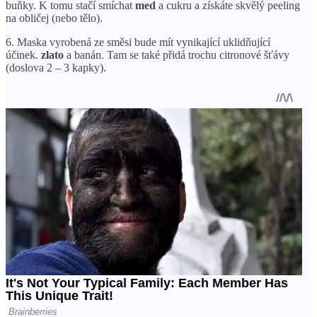
buňky. K tomu stačí smíchat
med
a cukru a získáte skvělý peeling
na obličej (nebo tělo).
6. Maska vyrobená ze směsi bude mít vynikající uklidňující
účinek.
zlato
a banán. Tam se také přidá trochu citronové šťávy
(doslova 2 – 3 kapky).