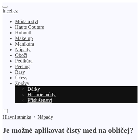
Incel.cz
Móda a styl
Haute Couture
Hubnutí
Make-up
Manikúra
Nápady
Obočí
Pedikúra
Peeling
Řasy
Účesy
Zprávy
Dárky
Historie módy
Příslušenství
Hlavní stránka
/
Nápady
Je možné aplikovat čistý med na obličej?