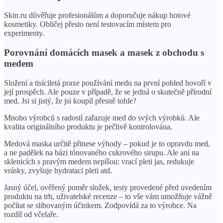
Skin.ru důvěřuje profesionálům a doporučuje nákup hotové
kosmetiky. Obličej přesto není testovacím místem pro
experimenty.
Porovnání domácích masek a masek z obchodu s
medem
Složení a tisíciletá praxe používání medu na první pohled hovoří v
její prospěch. Ale pouze v případě, že se jedná o skutečně přírodní
med. Jsi si jistý, že jsi koupil přesně tohle?
Mnoho výrobců s radostí zařazuje med do svých výrobků. Ale
kvalita originálního produktu je pečlivě kontrolována.
Medová maska ​​určitě přinese výhody – pokud je to opravdu med,
a ne padělek na bázi tónovaného cukrového sirupu. Ale ani na
sklenicích s pravým medem nepíšou: vrací pleti jas, redukuje
vrásky, zvyšuje hydrataci pleti atd.
Jasný účel, ověřený poměr složek, testy provedené před uvedením
produktu na trh, uživatelské recenze – to vše vám umožňuje vážně
počítat se slibovaným účinkem. Zodpovídá za to výrobce. Na
rozdíl od včelaře.