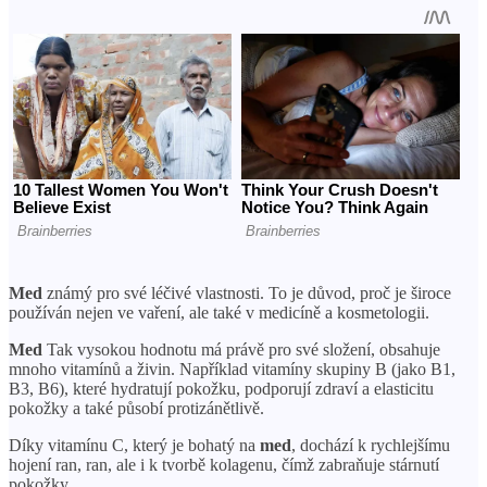
Med
známý pro své léčivé vlastnosti. To je důvod, proč je široce
používán nejen ve vaření, ale také v medicíně a kosmetologii.
Med
Tak vysokou hodnotu má právě pro své složení, obsahuje
mnoho vitamínů a živin. Například vitamíny skupiny B (jako B1,
B3, B6), které hydratují pokožku, podporují zdraví a elasticitu
pokožky a také působí protizánětlivě.
Díky vitamínu C, který je bohatý na
med
, dochází k rychlejšímu
hojení ran, ran, ale i k tvorbě kolagenu, čímž zabraňuje stárnutí
pokožky.