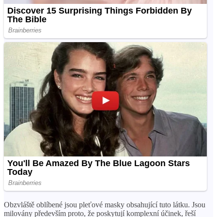
Obzvláště oblíbené jsou pleťové masky obsahující tuto látku. Jsou
milovány především proto, že poskytují komplexní účinek, řeší