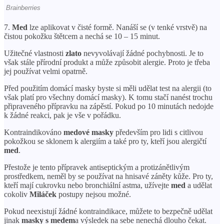
7.
Med
lze aplikovat v čisté formě. Nanáší se (v tenké vrstvě) na
čistou pokožku štětcem a nechá se 10 – 15 minut.
Užitečné vlastnosti
zlato
nevyvolávají žádné pochybnosti. Je to
však stále přírodní produkt a může způsobit alergie. Proto je třeba
jej používat velmi opatrně.
Před použitím domácí masky byste si měli udělat test na alergii (to
však platí pro všechny domácí masky). K tomu stačí nanést trochu
připraveného přípravku na zápěstí. Pokud po 10 minutách nedojde
k žádné reakci, pak je vše v pořádku.
Kontraindikováno
medové masky
především pro lidi s citlivou
pokožkou se sklonem k alergiím a také pro ty, kteří jsou alergičtí
med
.
Přestože je tento přípravek antiseptickým a protizánětlivým
prostředkem, neměl by se používat na hnisavé záněty kůže. Pro ty,
kteří mají cukrovku nebo bronchiální astma, užívejte
med
a udělat
cokoliv
Miláček
postupy nejsou možné.
Pokud neexistují žádné kontraindikace, můžete to bezpečně udělat
jinak
masky s medem
a výsledek na sebe nenechá dlouho čekat.