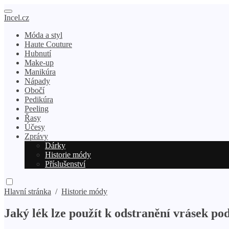
Incel.cz
Móda a styl
Haute Couture
Hubnutí
Make-up
Manikúra
Nápady
Obočí
Pedikúra
Peeling
Řasy
Účesy
Zprávy
Dárky
Historie módy
Příslušenství
Hlavní stránka
/
Historie módy
Jaký lék lze použít k odstranění vrásek po