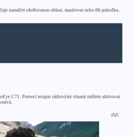
je namáčet ošetřovanou oblast, masírovat nebo třít pokožku.
esoEye C71. Pomocí terapie rádiovými vlnami můžete aktivovat
ovnává.