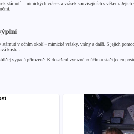
k stárnutí – mimických vrásek a vrásek souvisejících s věkem. Jejich 
lněmi.
výplní
árnutí v očním okolí – mimické vrásky, vrány a další. S jejich pomocí mů
ová kostra.
ičej vypadá přirozeně. K dosažení výrazného účinku stačí jeden postup