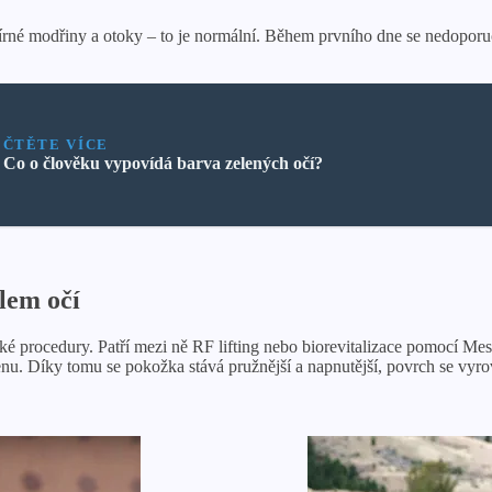
é modřiny a otoky – to je normální. Během prvního dne se nedoporuču
ČTĚTE VÍCE
Co o člověku vypovídá barva zelených očí?
lem očí
ké procedury. Patří mezi ně RF lifting nebo biorevitalizace pomocí M
enu. Díky tomu se pokožka stává pružnější a napnutější, povrch se vyr