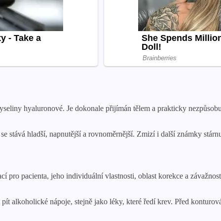
yseliny hyaluronové. Je dokonale přijímán tělem a prakticky nezpůsobuj
 stává hladší, napnutější a rovnoměrnější. Zmizí i další známky stárnut
cí pro pacienta, jeho individuální vlastnosti, oblast korekce a závažno
ít alkoholické nápoje, stejně jako léky, které ředí krev. Před konturov