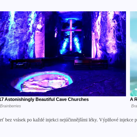
ť bez vrásek po každé injekci nejúčinnějšími léky. Výplňové injekce p