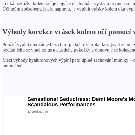
Tenká pokožka kolem očí je nejvíce náchylná k výskytu prvních známe
Účinným způsobem, jak je napravit, je vyplnit vrásky kolem oka výp
Výhody korekce vrásek kolem očí pomocí 
Použití výplní umožňuje bez chirurgického zákroku korigovat známky st
podání léku se vrací tonus a elasticita pokožky a obnovuje se kolagen
Mezi výhody hyaluronových výplní patří úplné zachování mimiky – obl
minimálně.