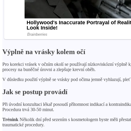
Výplně na vrásky kolem očí
Pro korekci vrásek v očním okolí se používají nízkoviskózní výplně k
procesy na buněčné úrovni a zlepšuje krevní oběh.
V důsledku použití výplně se vrásky pod očima jemně vyhlazují, pleť se
Jak se postup provádí
Při úvodní konzultaci lékař posoudí přítomnost indikací a kontraindika
Procedura trvá 30-50 minut.
Trénink
Několik dní před sezením s kosmetologem byste měli přestat p
traumatické procedury.