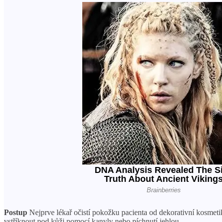
Postup
Nejprve lékař očistí pokožku pacienta od dekorativní kosmetik
vstříknout pod kůži pomocí kanyly nebo píchnutí jehlou.