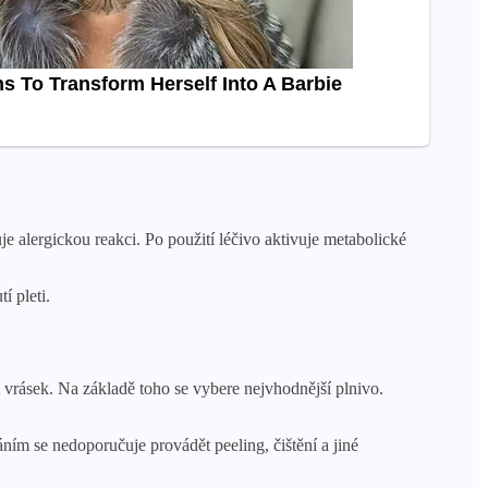
e alergickou reakci. Po použití léčivo aktivuje metabolické
í pleti.
st vrásek. Na základě toho se vybere nejvhodnější plnivo.
áním se nedoporučuje provádět peeling, čištění a jiné