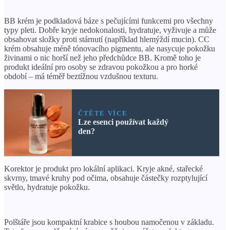
BB krém je podkladová báze s pečujícími funkcemi pro všechny
typy pleti. Dobře kryje nedokonalosti, hydratuje, vyživuje a může
obsahovat složky proti stárnutí (například hlemýždí mucin). CC
krém obsahuje méně tónovacího pigmentu, ale nasycuje pokožku
živinami o nic horší než jeho předchůdce BB. Kromě toho je
produkt ideální pro osoby se zdravou pokožkou a pro horké
období – má téměř beztížnou vzdušnou texturu.
ČTĚTE VÍCE
Lze esenci používat každý
den?
Korektor je produkt pro lokální aplikaci. Kryje akné, stařecké
skvrny, tmavé kruhy pod očima, obsahuje částečky rozptylující
světlo, hydratuje pokožku.
Polštáře jsou kompaktní krabice s houbou namočenou v základu.