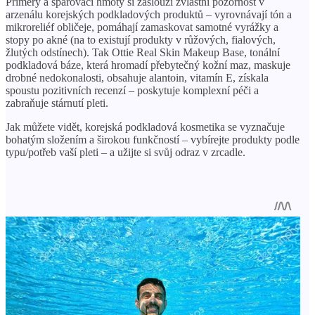
Primery a spárovací hmoty si zaslouží zvláštní pozornost v
arzenálu korejských podkladových produktů – vyrovnávají tón a
mikroreliéf obličeje, pomáhají zamaskovat samotné vyrážky a
stopy po akné (na to existují produkty v růžových, fialových,
žlutých odstínech). Tak Ottie Real Skin Makeup Base, tonální
podkladová báze, která hromadí přebytečný kožní maz, maskuje
drobné nedokonalosti, obsahuje alantoin, vitamín E, získala
spoustu pozitivních recenzí – poskytuje komplexní péči a
zabraňuje stárnutí pleti.
Jak můžete vidět, korejská podkladová kosmetika se vyznačuje
bohatým složením a širokou funkčností – vybírejte produkty podle
typu/potřeb vaší pleti – a užijte si svůj odraz v zrcadle.