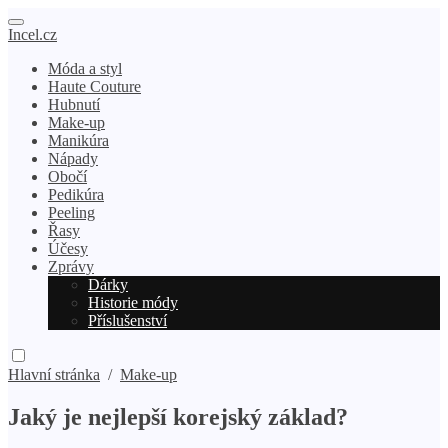
Incel.cz
Móda a styl
Haute Couture
Hubnutí
Make-up
Manikúra
Nápady
Obočí
Pedikúra
Peeling
Řasy
Účesy
Zprávy
Dárky
Historie módy
Příslušenství
Hlavní stránka
/
Make-up
Jaký je nejlepší korejský základ?