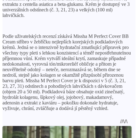
extraktu z centella asiatica a beta-glukanu. Krém je dostupný ve 3
univerzálních odstínech (č. 3, 21, 23) a velkých (100 ml)
lahvičkách.
Podle uživatelských recenzí získává Missha M Perfect Cover BB
Cream stříbro v žebříčku nejlepších korejských podkladových
krémů. Jedná se o intenzivně hydratační zmatňující přípravek pro
všechny typy pleti s lehkou konzistencí a téměř nepostřehnutelnou
příjemnou vůní. Krém vytváří ideální krytí, zamaskuje případné
nedokonalosti, vyrovná tón/mikroreliéf obličeje a přitom je
neuvěřitelně odolný – neteče, nerozmazává se, během dne se
nedrolí, stejně jako kolagen se okamžitě přizpůsobí přirozenou
barvu pleti. Missha M Perfect Cover je k dispozici v 5 (č. 3, 21,
23, 27, 31) odstínech a pohodlných lahvičkách s dávkovačem
(objem 20 a 50 ml). Podkladová báze obsahuje oxid zinečnatý,
hydrolát kolagenu, šípkový olej, jojobový, makadamový,
adenosin a extrakt z kaviáru – pokožku dokonale hydratuje,
vyživuje, chrání, zvláčňuje a dodává jí pěstěný vzhled.