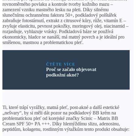
rovnoměrného povlaku a kontrole tvorby kožního mazu –
zamezení vzniku mastného lesku na pleti. Díky silnému
slunečnímu ochrannému faktoru 50+, podkladový polštářek
zabraňuje fotostárnutí, extrakt z citrusové kůry, růže, vitamín E –
zvyšuje elasticitu, pevnost pokožky, moringový olej, niacinamid –
rozjasňuje, vyhlazuje vrásky. Podkladová báze se používá
ekonomicky, hladce se nanáší, má matný povrch a je ideální pro
smíšenou, mastnou a problematickou pleť.
ČTĚTE VÍCE
Proč se začalo objevovat
podkožní akné?
Ti, které trápí vyrážky, matná pleť, post-akné a další estetické
„nešvary“, by si měli dát pozor na podkladový BB krém na
problematickou pleť od korejské značky Scinic – Matrix BB
Cream SPF 50+ PA +++. Díky hlemýždímu slizu, adenosinu,
peptidům, kolagenu, rostlinným výtažkům tento produkt obsahuje: