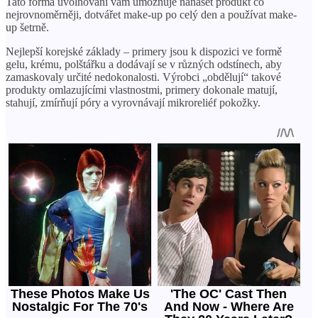
Tato forma uvolňování vám umožňuje nanášet produkt co
nejrovnoměrněji, dotvářet make-up po celý den a používat make-
up šetrně.
Nejlepší korejské základy – primery jsou k dispozici ve formě
gelu, krému, polštářku a dodávají se v různých odstínech, aby
zamaskovaly určité nedokonalosti. Výrobci „obdělují“ takové
produkty omlazujícími vlastnostmi, primery dokonale matují,
stahují, zmírňují póry a vyrovnávají mikroreliéf pokožky.