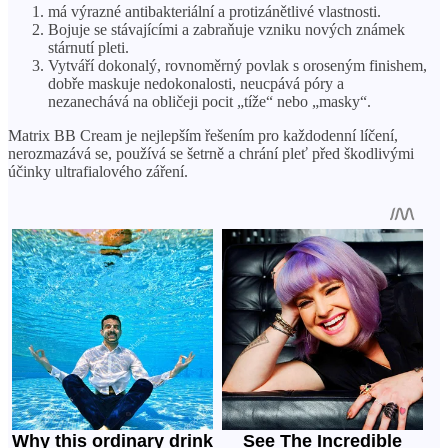
má výrazné antibakteriální a protizánětlivé vlastnosti.
Bojuje se stávajícími a zabraňuje vzniku nových známek
stárnutí pleti.
Vytváří dokonalý, rovnoměrný povlak s oroseným finishem,
dobře maskuje nedokonalosti, neucpává póry a
nezanechává na obličeji pocit „tíže“ nebo „masky“.
Matrix BB Cream je nejlepším řešením pro každodenní líčení,
nerozmazává se, používá se šetrně a chrání pleť před škodlivými
účinky ultrafialového záření.