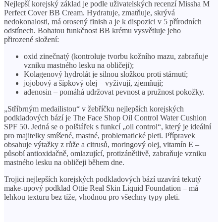
Nejlepší korejský základ je podle uživatelských recenzí Missha M
Perfect Cover BB Cream. Hydratuje, zmatňuje, skrývá
nedokonalosti, má orosený finish a je k dispozici v 5 přírodních
odstínech. Bohatou funkčnost BB krému vysvětluje jeho
přirozené složení:
oxid zinečnatý (kontroluje tvorbu kožního mazu, zabraňuje
vzniku mastného lesku na obličeji);
Kolagenový hydrolát je silnou složkou proti stárnutí;
jojobový a šípkový olej – vyživují, zjemňují;
adenosin – pomáhá udržovat pevnost a pružnost pokožky.
„Stříbrným medailistou“ v žebříčku nejlepších korejských
podkladových bází je The Face Shop Oil Control Water Cushion
SPF 50. Jedná se o polštářek s funkcí „oil control“, který je ideální
pro majitelky smíšené, mastné, problematické pleti. Přípravek
obsahuje výtažky z růže a citrusů, moringový olej, vitamín E –
působí antioxidačně, omlazující, protizánětlivě, zabraňuje vzniku
mastného lesku na obličeji během dne.
Trojici nejlepších korejských podkladových bází uzavírá tekutý
make-upový podklad Ottie Real Skin Liquid Foundation – má
lehkou texturu bez tíže, vhodnou pro všechny typy pleti.