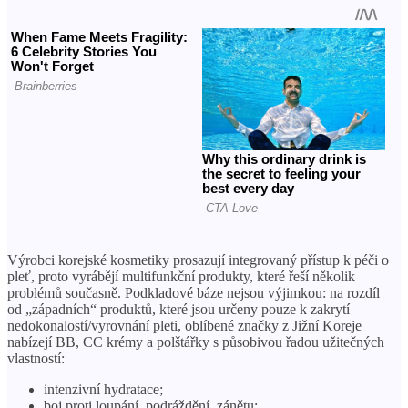
Výrobci korejské kosmetiky prosazují integrovaný přístup k péči o
pleť, proto vyrábějí multifunkční produkty, které řeší několik
problémů současně. Podkladové báze nejsou výjimkou: na rozdíl
od „západních“ produktů, které jsou určeny pouze k zakrytí
nedokonalostí/vyrovnání pleti, oblíbené značky z Jižní Koreje
nabízejí BB, CC krémy a polštářky s působivou řadou užitečných
vlastností:
intenzivní hydratace;
boj proti loupání, podráždění, zánětu;