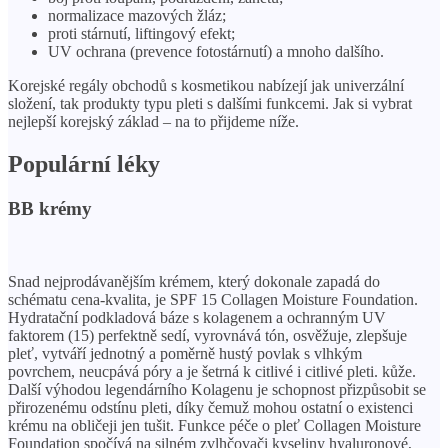
normalizace mazových žláz;
proti stárnutí, liftingový efekt;
UV ochrana (prevence fotostárnutí) a mnoho dalšího.
Korejské regály obchodů s kosmetikou nabízejí jak univerzální
složení, tak produkty typu pleti s dalšími funkcemi. Jak si vybrat
nejlepší korejský základ – na to přijdeme níže.
Populární léky
BB krémy
Snad nejprodávanějším krémem, který dokonale zapadá do
schématu cena-kvalita, je SPF 15 Collagen Moisture Foundation.
Hydratační podkladová báze s kolagenem a ochranným UV
faktorem (15) perfektně sedí, vyrovnává tón, osvěžuje, zlepšuje
pleť, vytváří jednotný a poměrně hustý povlak s vlhkým
povrchem, neucpává póry a je šetrná k citlivé i citlivé pleti. kůže.
Další výhodou legendárního Kolagenu je schopnost přizpůsobit se
přirozenému odstínu pleti, díky čemuž mohou ostatní o existenci
krému na obličeji jen tušit. Funkce péče o pleť Collagen Moisture
Foundation spočívá na silném zvlhčovači kyseliny hyaluronové,