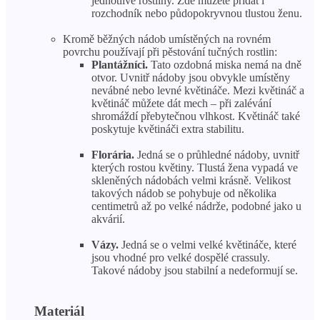
jednotlivé rostliny. Zde můžete přidat i
rozchodník nebo půdopokryvnou tlustou ženu.
Kromě běžných nádob umístěných na rovném
povrchu používají při pěstování tučných rostlin:
Plantážníci.
Tato ozdobná miska nemá na dně
otvor. Uvnitř nádoby jsou obvykle umístěny
nevábné nebo levné květináče. Mezi květináč a
květináč můžete dát mech – při zalévání
shromáždí přebytečnou vlhkost. Květináč také
poskytuje květináči extra stabilitu.
Florária.
Jedná se o průhledné nádoby, uvnitř
kterých rostou květiny. Tlustá žena vypadá ve
skleněných nádobách velmi krásně. Velikost
takových nádob se pohybuje od několika
centimetrů až po velké nádrže, podobné jako u
akvárií.
Vázy.
Jedná se o velmi velké květináče, které
jsou vhodné pro velké dospělé crassuly.
Takové nádoby jsou stabilní a nedeformují se.
Materiál