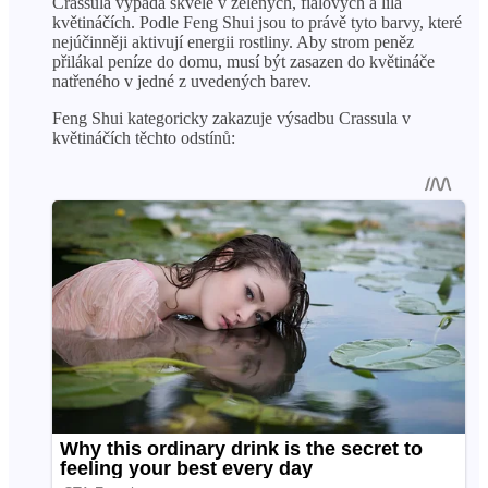
Crassula vypadá skvěle v zelených, fialových a lila
květináčích. Podle Feng Shui jsou to právě tyto barvy, které
nejúčinněji aktivují energii rostliny. Aby strom peněz
přilákal peníze do domu, musí být zasazen do květináče
natřeného v jedné z uvedených barev.
Feng Shui kategoricky zakazuje výsadbu Crassula v
květináčích těchto odstínů: