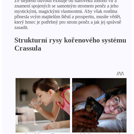
Ze stejného důvodu existuje od starověku mnoho vír a
znamení spojených se samotným stromem peněz a jeho
mystickými, magickými vlastnostmi. Aby však rostlina
přinesla svým majitelům štěstí a prosperitu, musíte vědět,
který hrnec je potřebný pro strom peněz a jak jej správně
zasadit.
Strukturní rysy kořenového systému
Crassula