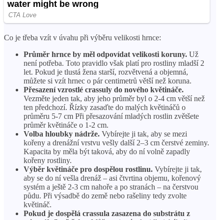
Co je třeba vzít v úvahu při výběru velikosti hrnce:
Průměr hrnce by měl odpovídat velikosti koruny.
Už
není potřeba. Toto pravidlo však platí pro rostliny mladší 2
let. Pokud je tlustá žena starší, rozvětvená a objemná,
můžete si vzít hrnec o pár centimetrů větší než koruna.
Přesazení vzrostlé crassuly do nového květináče.
Vezměte jeden tak, aby jeho průměr byl o 2-4 cm větší než
ten předchozí. Řízky zasaďte do malých květináčů o
průměru 5-7 cm Při přesazování mladých rostlin zvětšete
průměr květináče o 1-2 cm.
Volba hloubky nádrže.
Vybírejte ji tak, aby se mezi
kořeny a drenážní vrstvu vešly další 2–3 cm čerstvé zeminy.
Kapacita by měla být taková, aby do ní volně zapadly
kořeny rostliny.
Výběr květináče pro dospělou rostlinu.
Vybírejte ji tak,
aby se do ní vešla drenáž – asi čtvrtina objemu, kořenový
systém a ještě 2-3 cm nahoře a po stranách – na čerstvou
půdu. Při výsadbě do země nebo rašeliny tedy zvolte
květináč.
Pokud je dospělá crassula zasazena do substrátu z