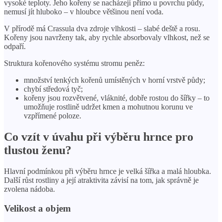
vysoké teploty. Jeho kořeny se nacházejí přímo u povrchu půdy,
nemusí jít hluboko – v hloubce většinou není voda.
V přírodě má Crassula dva zdroje vlhkosti – slabé deště a rosu.
Kořeny jsou navrženy tak, aby rychle absorbovaly vlhkost, než se
odpaří.
Struktura kořenového systému stromu peněz:
množství tenkých kořenů umístěných v horní vrstvě půdy;
chybí středová tyč;
kořeny jsou rozvětvené, vláknité, dobře rostou do šířky – to
umožňuje rostlině udržet kmen a mohutnou korunu ve
vzpřímené poloze.
Co vzít v úvahu při výběru hrnce pro
tlustou ženu?
Hlavní podmínkou při výběru hrnce je velká šířka a malá hloubka.
Další růst rostliny a její atraktivita závisí na tom, jak správně je
zvolena nádoba.
Velikost a objem