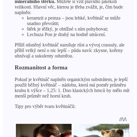
minerálního štěrku.
Můžete si vzít plavidlo jakékoli
velikosti. Hlavní věc, kterou je třeba zvážit, je, čím bude
naplněn:
keramzit a pemza – jsou lehké, květináč se může
snadno převrátit;
štěrk je těžký, je obtížné s ním pohybovat;
Lechuza Pon je drahý na hodně utrácení.
Příliš stísněný květináč narušuje růst a vývoj crassuly, ale
příliš velký není o nic lepší – půda navíc zkysne, kořeny
uhnívají a sukulenty odumřou.
Rozmanitost a forma
Pokud je květináč naplněn organickým substrátem, je lepší
použít běžný květináč – nádobu, která má poměr průměru
kruhu k výšce – 1,25: 1. Dno klasických hrnců by mělo mít
menší průměr než horní kruh.
Tipy pro výběr tvaru květináčů: