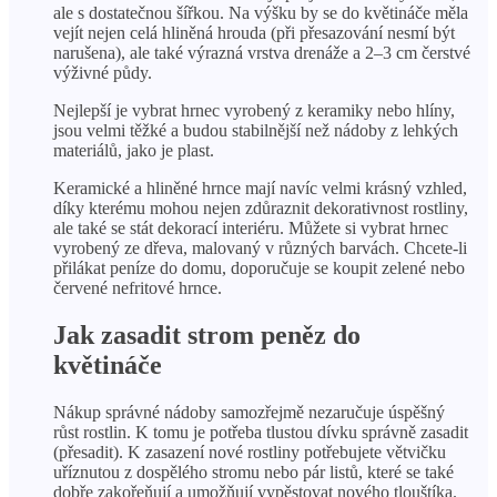
ale s dostatečnou šířkou. Na výšku by se do květináče měla
vejít nejen celá hliněná hrouda (při přesazování nesmí být
narušena), ale také výrazná vrstva drenáže a 2–3 cm čerstvé
výživné půdy.
Nejlepší je vybrat hrnec vyrobený z keramiky nebo hlíny,
jsou velmi těžké a budou stabilnější než nádoby z lehkých
materiálů, jako je plast.
Keramické a hliněné hrnce mají navíc velmi krásný vzhled,
díky kterému mohou nejen zdůraznit dekorativnost rostliny,
ale také se stát dekorací interiéru. Můžete si vybrat hrnec
vyrobený ze dřeva, malovaný v různých barvách. Chcete-li
přilákat peníze do domu, doporučuje se koupit zelené nebo
červené nefritové hrnce.
Jak zasadit strom peněz do
květináče
Nákup správné nádoby samozřejmě nezaručuje úspěšný
růst rostlin. K tomu je potřeba tlustou dívku správně zasadit
(přesadit). K zasazení nové rostliny potřebujete větvičku
uříznutou z dospělého stromu nebo pár listů, které se také
dobře zakořeňují a umožňují vypěstovat nového tlouštíka.