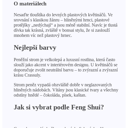
O materiálech
Nesaďte tlouštíka do levných plastových květináčů. Ve
srovnání s klasikou žánru – hliněnými hrnci, plastové
protějšky „nedýchají“ a jsou méně stabilní. Navíc je tlustá
dívka tak krásná, zvláště v bonsai stylu, že si zaslouží
mnohem víc než plastový hrnec.
Nejlepší barvy
Peněžní strom je velkolepá a luxusní rostlina, která často
slouží jako akcent v interiérovém designu. U květináčů se
doporučuje zvolit neutrální barvu – to zvýrazní a zvýrazní
krásu Crassuly.
Strom peněz vypadá obzvláště dobře v neglazovaných
hliněných nádobách. Vítány jsou klasické tvary a všechny
odstíny hnědé – čokoláda, písek, kaštan.
Jak si vybrat podle Feng Shui?