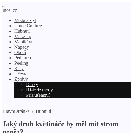
Incel.cz
Móda a styl
Haute Couture
Hubnutí
Make-up
Manikúra
Nápady
Obočí
Pedikúra
Peeling
Řasy
Účesy
Zprávy
Dárky
Historie módy
Příslušenství
Hlavní stránka
/
Hubnutí
Jaký druh květináče by měl mít strom
peněz?