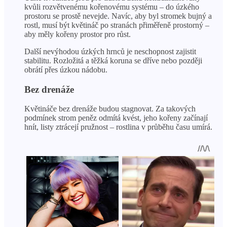
kvůli rozvětvenému kořenovému systému – do úzkého
prostoru se prostě nevejde. Navíc, aby byl stromek bujný a
rostl, musí být květináč po stranách přiměřeně prostorný –
aby měly kořeny prostor pro růst.
Další nevýhodou úzkých hrnců je neschopnost zajistit
stabilitu. Rozložitá a těžká koruna se dříve nebo později
obrátí přes úzkou nádobu.
Bez drenáže
Květináče bez drenáže budou stagnovat. Za takových
podmínek strom peněz odmítá kvést, jeho kořeny začínají
hnít, listy ztrácejí pružnost – rostlina v průběhu času umírá.