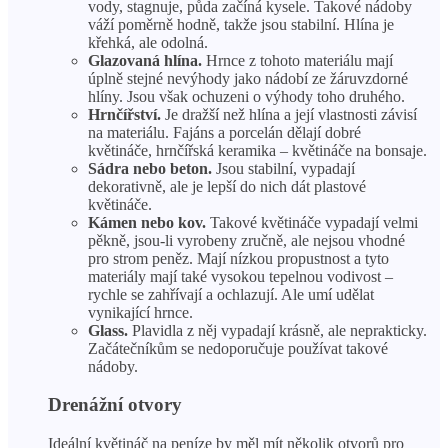
vody, stagnuje, půda začíná kysele. Takové nádoby
váží poměrně hodně, takže jsou stabilní. Hlína je
křehká, ale odolná.
Glazovaná hlína.
Hrnce z tohoto materiálu mají
úplně stejné nevýhody jako nádobí ze žáruvzdorné
hlíny. Jsou však ochuzeni o výhody toho druhého.
Hrnčířství.
Je dražší než hlína a její vlastnosti závisí
na materiálu. Fajáns a porcelán dělají dobré
květináče, hrnčířská keramika – květináče na bonsaje.
Sádra nebo beton.
Jsou stabilní, vypadají
dekorativně, ale je lepší do nich dát plastové
květináče.
Kámen nebo kov.
Takové květináče vypadají velmi
pěkně, jsou-li vyrobeny zručně, ale nejsou vhodné
pro strom peněz. Mají nízkou propustnost a tyto
materiály mají také vysokou tepelnou vodivost –
rychle se zahřívají a ochlazují. Ale umí udělat
vynikající hrnce.
Glass.
Plavidla z něj vypadají krásně, ale neprakticky.
Začátečníkům se nedoporučuje používat takové
nádoby.
Drenážní otvory
Ideální květináč na peníze by měl mít několik otvorů pro