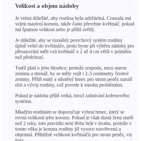
Velikost a objem nádoby
Je velmi důležité, aby rostlina byla udržitelná. Crassula má
velmi masivní korunu, takže často převrhne květináč, pokud
má špatnou velikost nebo je příliš světlý.
Je důležité, aby se rozsáhlý povrchový systém rostliny
úplně vešel do květináče, proto byste při výběru nádoby pro
přesazování měli vzít květináč o 2 až 4 cm větší v průměru
než předchozí.
Totéž platí o jeho hloubce, protože zespodu, mezi starou
zeminu a drenáž, by se měly vejít i 2-3 centimetry čerstvé
zeminy. Příliš malý a stísněný hrnec pro strom peněz naruší
růst a vývoj rostliny, což povede k mnoha problémům.
Pokud je nádoba příliš velká, hrozí zahnívání kořenového
systému.
Mladým rostlinám se doporučuje vybrat hrnec, který se
rovná velikosti jeho koruny. Pokud je však tlustá žena starší
než 2 roky, toto pravidlo není třeba brát v úvahu, protože v
tomto věku je koruna rostliny již vysoce rozvětvená a
objemná. Přibližné velikosti květináčů pro strom peněz, viz
foto: