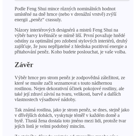
Podle Feng Shui mince různých nominálních hodnot
umístěné na dně hrnce (nebo v drenážní vrstvě) zvýší
energii „peněz“ crassuly.
Názory interiérových designérů a mistrů Feng Shui na
výběr barvy květináče se mírně liší. První považuje hnědé
odstíny za optimální pro zdobení stylových interiérů, druhý
zajišťuje, že jsou nepřijatelné z hlediska pozitivní energie a
přitahování peněz. Koho budete poslouchat, je vaše volba.
Závěr
Výběr hrnce pro strom peněz je zodpovědná záležitost, ze
které se musíte začít seznamovat s touto nádhernou
rostlinou. Nejen dekorativní účinek pokojové rostliny, ale
také její zdraví závisí na tvaru, velikosti, barvě a dalších
vlastnostech výsadbové nádoby.
Tak známá rostlina, jako je strom peněz, se dnes, stejně jako
v dřívějších dobách, vyskytuje téměř v každém domě a
bytě. Tlustá žena dostala toto jméno mezi lidi, protože tvar
jejích listů je velmi podobný mincím.