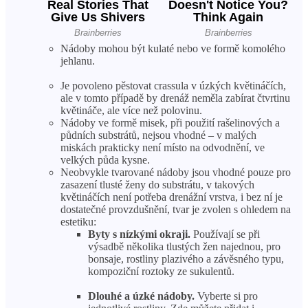
Nádoby mohou být kulaté nebo ve formě komolého
jehlanu.
Je povoleno pěstovat crassula v úzkých květináčích,
ale v tomto případě by drenáž neměla zabírat čtvrtinu
květináče, ale více než polovinu.
Nádoby ve formě misek, při použití rašelinových a
půdních substrátů, nejsou vhodné – v malých
miskách prakticky není místo na odvodnění, ve
velkých půda kysne.
Neobvykle tvarované nádoby jsou vhodné pouze pro
zasazení tlusté ženy do substrátu, v takových
květináčích není potřeba drenážní vrstva, i bez ní je
dostatečné provzdušnění, tvar je zvolen s ohledem na
estetiku:
Byty s nízkými okraji.
Používají se při
výsadbě několika tlustých žen najednou, pro
bonsaje, rostliny plazivého a závěsného typu,
kompoziční roztoky ze sukulentů.
Dlouhé a úzké nádoby.
Vyberte si pro