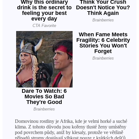
Domovinou rostliny je Afrika, kde je velmi horké a suché
klima. Z tohoto důvodu jsou kořeny tlusté ženy umístěny
pod povrchem půdy, aniž by klesaly, protože ve většině
případů stromy dostávají vlhkost pouze z krátkých dešťů