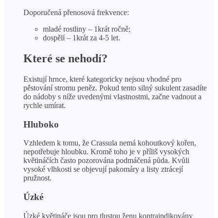
Doporučená přenosová frekvence:
mladé rostliny – 1krát ročně;
dospělí – 1krát za 4-5 let.
Které se nehodí?
Existují hrnce, které kategoricky nejsou vhodné pro
pěstování stromu peněz. Pokud tento silný sukulent zasadíte
do nádoby s níže uvedenými vlastnostmi, začne vadnout a
rychle umírat.
Hluboko
Vzhledem k tomu, že Crassula nemá kohoutkový kořen,
nepotřebuje hloubku. Kromě toho je v příliš vysokých
květináčích často pozorována podmáčená půda. Kvůli
vysoké vlhkosti se objevují pakomáry a listy ztrácejí
pružnost.
Úzké
Úzké květináče jsou pro tlustou ženu kontraindikovány