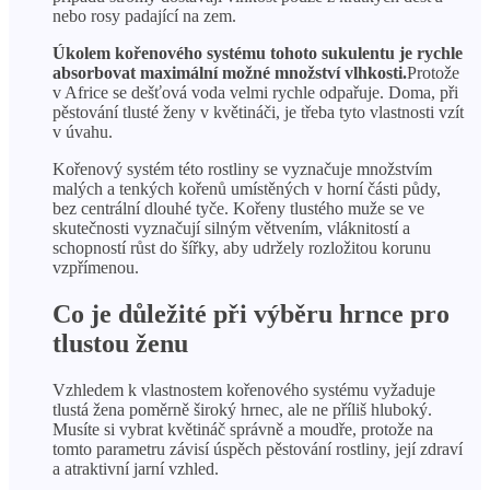
nebo rosy padající na zem.
Úkolem kořenového systému tohoto sukulentu je rychle
absorbovat maximální možné množství vlhkosti.
Protože
v Africe se dešťová voda velmi rychle odpařuje. Doma, při
pěstování tlusté ženy v květináči, je třeba tyto vlastnosti vzít
v úvahu.
Kořenový systém této rostliny se vyznačuje množstvím
malých a tenkých kořenů umístěných v horní části půdy,
bez centrální dlouhé tyče. Kořeny tlustého muže se ve
skutečnosti vyznačují silným větvením, vláknitostí a
schopností růst do šířky, aby udržely rozložitou korunu
vzpřímenou.
Co je důležité při výběru hrnce pro
tlustou ženu
Vzhledem k vlastnostem kořenového systému vyžaduje
tlustá žena poměrně široký hrnec, ale ne příliš hluboký.
Musíte si vybrat květináč správně a moudře, protože na
tomto parametru závisí úspěch pěstování rostliny, její zdraví
a atraktivní jarní vzhled.