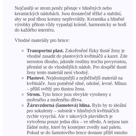
Nejčastěji se strom peněz pěstuje v hliněných nebo
keramických nádobách. Jsou dostatečně těžké a stabilní,
aby se pod tíhou koruny nepřevrátily. Keramika a hliněné
výrobky přitom vždy vypadají krásně, harmonicky se hodí
do každého interiéru.
Vhodné materiály pro hrnce:
Transportní plast.
Zakořeněné řízky tlusté ženy je
vhodné zasadit do plastových květináčů a kazet. Zde
nerostou dlouho, jakmile rostliny trochu povyrostou,
přemístí se do vhodnějších nádob. Pro dospělé tlusté
ženy tento materiál není vhodný.
Plastové.
Nejdostupnější a nejběžnější materiál na
květináče. Jsou poměrně silné, odolné, levné. Mínus
– příliš světlý pro tlustou ženu.
Strom.
Tyto hrnce jsou obvykle vyrobeny z
mořeného a mořeného dřeva.
Žáruvzdorná (šamotová) hlína.
Bylo by to ideální
pro sukulenty – substrát v hliněných květináčích
rychle vysychá. Ale v takových plavidlech je
vytvořena pouze jedna díra – ve středu. A nejsou tam
žádné nohy, které by kontejner zvedly nad paletu.
Pokud se do šamotového hrnce dostane příliš mnoho