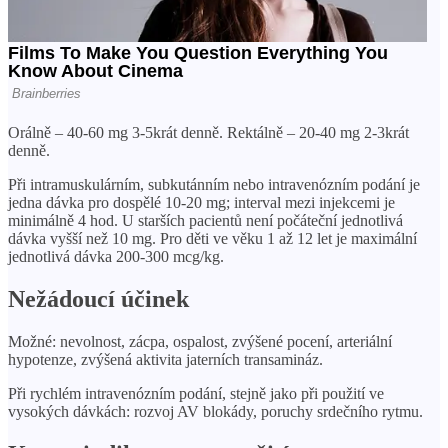
Orálně – 40-60 mg 3-5krát denně. Rektálně – 20-40 mg 2-3krát
denně.
Při intramuskulárním, subkutánním nebo intravenózním podání je
jedna dávka pro dospělé 10-20 mg; interval mezi injekcemi je
minimálně 4 hod. U starších pacientů není počáteční jednotlivá
dávka vyšší než 10 mg. Pro děti ve věku 1 až 12 let je maximální
jednotlivá dávka 200-300 mcg/kg.
Nežádoucí účinek
Možné: nevolnost, zácpa, ospalost, zvýšené pocení, arteriální
hypotenze, zvýšená aktivita jaterních transamináz.
Při rychlém intravenózním podání, stejně jako při použití ve
vysokých dávkách: rozvoj AV blokády, poruchy srdečního rytmu.