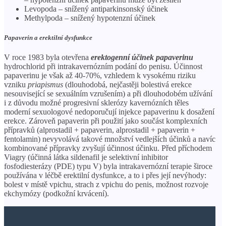
Levopoda – snížený antiparkinsonský účinek
Methylpoda – snížený hypotenzní účinek
Papaverin a erektilní dysfunkce
V roce 1983 byla otevřena
erektogenní účinek papaverinu
hydrochlorid při intrakavernózním podání do penisu. Účinnost
papaverinu je však až 40-70%, vzhledem k vysokému riziku
vzniku
priapismus
(dlouhodobá, nejčastěji bolestivá erekce
nesouvisející se sexuálním vzrušením) a při dlouhodobém užívání
i z důvodu možné progresivní sklerózy kavernózních těles
moderní sexuologové nedoporučují injekce papaverinu k dosažení
erekce. Zároveň papaverin při použití jako součást komplexních
přípravků (alprostadil + papaverin, alprostadil + papaverin +
fentolamin) nevyvolává takové množství vedlejších účinků a navíc
kombinované přípravky zvyšují účinnost účinku. Před příchodem
Viagry (účinná látka sildenafil je selektivní inhibitor
fosfodiesterázy (PDE) typu V) byla intrakavernózní terapie široce
používána v léčbě erektilní dysfunkce, a to i přes její nevýhody:
bolest v místě vpichu, strach z vpichu do penis, možnost rozvoje
ekchymózy (podkožní krvácení).