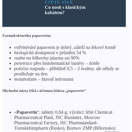
ČTĚTE VÍCE
Co nosit s klasickým
kabátem?
Farmakokinetika papaverinu
vstřebávání
papaverin je dobrý, záleží na lékové formě
biologická dostupnost
v průměru 54 %
vazba na bílkoviny
plazma asi 90%
penetrace
přes histohematické bariéry – dobře
poločas rozpadu
– přibližně 0,5 – 2 hodiny, ale někdy se
prodlužuje na den
metabolizim
– hlavně ledvinami
Obchodní názvy léků s účinnou látkou „papaverin“
«
Papaverin
“, tablety 0,04 g, výrobci: Irbit Chemical
Pharmaceutical Plant, JSC Biosintez, Moscow
Pharmaceutical Factory, JSC Pharmstandard-
Tomskkhimpharm (Rusko), Borisov ZMP (Bělorusko)