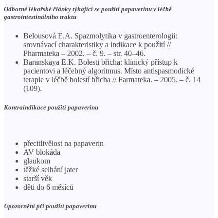
Odborné lékařské články týkající se použití papaverinu v léčbě
gastrointestinálního traktu
Belousová E.A. Spazmolytika v gastroenterologii:
srovnávací charakteristiky a indikace k použití //
Pharmateka – 2002. – č. 9. – str. 40–46.
Baranskaya E.K. Bolesti břicha: klinický přístup k
pacientovi a léčebný algoritmus. Místo antispasmodické
terapie v léčbě bolestí břicha // Farmateka. – 2005. – č. 14
(109).
Kontraindikace použití papaverinu
přecitlivělost na papaverin
AV blokáda
glaukom
těžké selhání jater
starší věk
děti do 6 měsíců
Upozornění při použití papaverinu