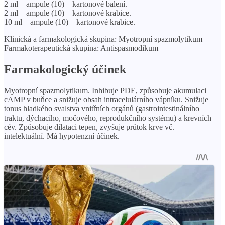
2 ml – ampule (10) – kartonové balení.
2 ml – ampule (10) – kartonové krabice.
10 ml – ampule (10) – kartonové krabice.
Klinická a farmakologická skupina: Myotropní spazmolytikum
Farmakoterapeutická skupina: Antispasmodikum
Farmakologický účinek
Myotropní spazmolytikum. Inhibuje PDE, způsobuje akumulaci
cAMP v buňce a snižuje obsah intracelulárního vápníku. Snižuje
tonus hladkého svalstva vnitřních orgánů (gastrointestinálního
traktu, dýchacího, močového, reprodukčního systému) a krevních
cév. Způsobuje dilataci tepen, zvyšuje průtok krve vč.
intelektuální. Má hypotenzní účinek.