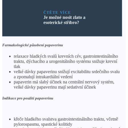
ČTĚTE VÍCE
Je možné nosit zlato a
esoterické stříbro?
Farmakologické působení papaverinu
relaxace hladkých svalů krevních cév, gastrointestinálního
traktu, dýchacího a urogenitálního systému snižuje krevní
tlak
velké dávky papaverinu snižují excitabilitu srdečního svalu
a zpomalují intrakardiální vedení
papaverin má slabý účinek na centrální nervový systém,
velké dávky papaverinu mají sedativní účinek
Indikace pro použití papaverinu
křeče hladkého svalstva gastrointestinálního traktu, včetně
pylorospasmu, spastické kolitidy