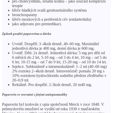
pro cholecystitidu, renální koliku – jako součást komplexní
terapie
křeče hladkých svalů genitourinárního systému
bronchospasmy
křeče mozkových a periferních cév (endarteritida)
jako adjuvans pro premedikaci.
Způsob použití papaverinu a dávka
Uvnitř. Dospělí: 3–4krát denně, 40–60 mg. Maximální
jednotlivá dávka je 400 mg, denní dávka je 600 mg.
Uvnitř. Děti: 2x denně. Jednotlivá dávka: 5 mg pro děti od
6 měsíců do 2 let, 5-10 mg – od 3 do 4 let, 10 mg – od 5 do
6 let, 10-15 mg – od 7 do 9 let, 15-20 mg – od 10 do 14 let.
Injekce. Subkutánně a intramuskulárně: 1–2 ml (40–60 mg)
2% roztoku 2–4krát denně. Intravenózně: pomalu 20 mg s
10% roztokem hydrochloridu sodného předem zředěného v
20–0,9 ml.
Rektálně. Pro dospělé. 2-3krát denně, 20 m40 mg.
Papaverin ve srovnání s jinými antispasmodiky
Papaverin byl izolován z opia společností Merck v roce 1848. V
průmyslovém množství se vyrábí od roku 1930 v maďarském