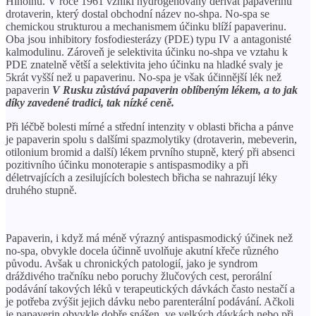
Hinoinu. V roce 1961 vznikl hydrogenovaný derivát papaverinu
drotaverin, který dostal obchodní název no-shpa. No-spa se
chemickou strukturou a mechanismem účinku blíží papaverinu.
Oba jsou inhibitory fosfodiesterázy (PDE) typu IV a antagonisté
kalmodulinu. Zároveň je selektivita účinku no-shpa ve vztahu k
PDE znatelně větší a selektivita jeho účinku na hladké svaly je
5krát vyšší než u papaverinu. No-spa je však účinnější lék než
papaverin
V Rusku zůstává papaverin oblíbeným lékem, a to jak
díky zavedené tradici, tak nízké ceně.
Při léčbě bolesti mírné a střední intenzity v oblasti břicha a pánve
je papaverin spolu s dalšími spazmolytiky (drotaverin, mebeverin,
otilonium bromid a další) lékem prvního stupně, který při absenci
pozitivního účinku monoterapie s antispasmodiky a při
déletrvajících a zesilujících bolestech břicha se nahrazují léky
druhého stupně.
Papaverin, i když má méně výrazný antispasmodický účinek než
no-spa, obvykle docela účinně uvolňuje akutní křeče různého
původu. Avšak u chronických patologií, jako je syndrom
dráždivého tračníku nebo poruchy žlučových cest, perorální
podávání takových léků v terapeutických dávkách často nestačí a
je potřeba zvýšit jejich dávku nebo parenterální podávání. Ačkoli
je papaverin obvykle dobře snášen, ve velkých dávkách nebo při