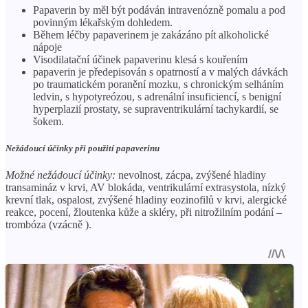
Papaverin by měl být podáván intravenózně pomalu a pod
povinným lékařským dohledem.
Během léčby papaverinem je zakázáno pít alkoholické
nápoje
Visodilatační účinek papaverinu klesá s kouřením
papaverin je předepisován s opatrností a v malých dávkách
po traumatickém poranění mozku, s chronickým selháním
ledvin, s hypotyreózou, s adrenální insuficiencí, s benigní
hyperplazií prostaty, se supraventrikulární tachykardií, se
šokem.
Nežádoucí účinky
při použití papaverinu
Možné nežádoucí účinky:
nevolnost, zácpa, zvýšené hladiny
transamináz v krvi, AV blokáda, ventrikulární extrasystola, nízký
krevní tlak, ospalost, zvýšené hladiny eozinofilů v krvi, alergické
reakce, pocení, žloutenka kůže a skléry, při nitrožilním podání –
trombóza (vzácně ).