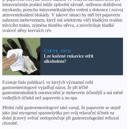
intravenózním podání může způsobit závratě, sníženou dráždivost
myokardu, poruchu intraventrikulárního vedení a dokonce i rozvoj
atrioventrikulární blokády. V takové situaci by měl být papaverin
nahrazen mebeverinem, který má selektivitu vůči hladkým svalům
trávicího traktu, zejména tlustého střeva, a neovlivňuje hladké
svalové stěny krevních cév.
ČTĚTE VÍCE
Lze kožené rukavice otřít
alkoholem?
Existuje řada publikací, ve kterých významní ruští
gastroenterologové vyjadřují názor, že při léčbě
gastrointestinálních onemocnění je mebeverin účinnější a má méně
vedlejších účinků než papaverin a no-spa.
Přední ruští gastroenterologové také varují, že papaverin se stejně
jako jiná myogenní spazmolytika pro svůj relaxační účinek na
dolní jícnový svěrač nedoporučuje při gastroezofageální refluxní
chorobě.