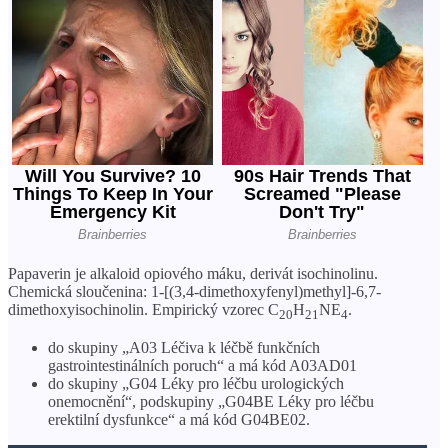
Papaverin je alkaloid opiového máku, derivát isochinolinu.
Chemická sloučenina: 1-[(3,4-dimethoxyfenyl)methyl]-6,7-
dimethoxyisochinolin. Empirický vzorec C
H
NE
.
20
21
4
do skupiny „A03 Léčiva k léčbě funkčních
gastrointestinálních poruch“ a má kód A03AD01
do skupiny „G04 Léky pro léčbu urologických
onemocnění“, podskupiny „G04BE Léky pro léčbu
erektilní dysfunkce“ a má kód G04BE02.