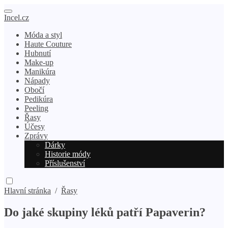
Incel.cz
Móda a styl
Haute Couture
Hubnutí
Make-up
Manikúra
Nápady
Obočí
Pedikúra
Peeling
Řasy
Účesy
Zprávy
Dárky
Historie módy
Příslušenství
Hlavní stránka
/
Řasy
Do jaké skupiny léků patří Papaverin?