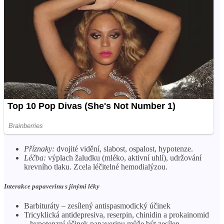
Příznaky:
dvojité vidění, slabost, ospalost, hypotenze.
Léčba:
výplach žaludku (mléko, aktivní uhlí), udržování
krevního tlaku. Zcela léčitelné hemodialýzou.
Interakce papaverinu s jinými léky
Barbituráty – zesílený antispasmodický účinek
Tricyklická antidepresiva, reserpin, chinidin a prokainomid
– hypotenzní účinek papaverinu může být zesílen