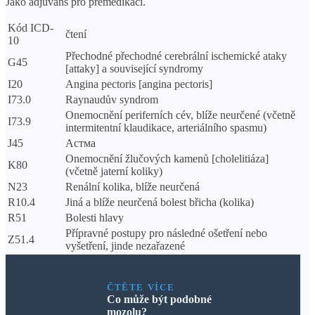
Jako adjuvans pro premedikaci.
Kód ICD-
čtení
10
Přechodné přechodné cerebrální ischemické ataky
G45
[attaky] a související syndromy
I20
Angina pectoris [angina pectoris]
I73.0
Raynaudův syndrom
Onemocnění periferních cév, blíže neurčené (včetně
I73.9
intermitentní klaudikace, arteriálního spasmu)
J45
Астма
Onemocnění žlučových kamenů [cholelitiáza]
K80
(včetně jaterní koliky)
N23
Renální kolika, blíže neurčená
R10.4
Jiná a blíže neurčená bolest břicha (kolika)
R51
Bolesti hlavy
Přípravné postupy pro následné ošetření nebo
Z51.4
vyšetření, jinde nezařazené
ČTĚTE VÍCE
Co může být podobné
mozolu?