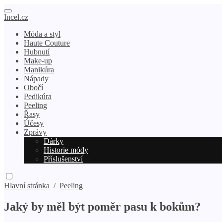
Incel.cz
Móda a styl
Haute Couture
Hubnutí
Make-up
Manikúra
Nápady
Obočí
Pedikúra
Peeling
Řasy
Účesy
Zprávy
Dárky
Historie módy
Příslušenství
Hlavní stránka
/
Peeling
Jaký by měl být poměr pasu k bokům?