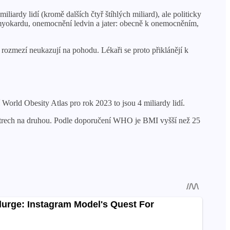
ardy lidí (kromě dalších čtyř štíhlých miliard), ale politicky
u myokardu, onemocnění ledvin a jater: obecně k onemocněním,
rozmezí neukazují na pohodu. Lékaři se proto přiklánějí k
rld Obesity Atlas pro rok 2023 to jsou 4 miliardy lidí.
etrech na druhou. Podle doporučení WHO je BMI vyšší než 25