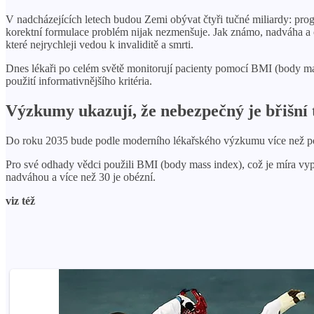
V nadcházejících letech budou Zemi obývat čtyři tučné miliardy: progn
korektní formulace problém nijak nezmenšuje. Jak známo, nadváha a o
které nejrychleji vedou k invaliditě a smrti.
Dnes lékaři po celém světě monitorují pacienty pomocí BMI (body mas
použití informativnějšího kritéria.
Výzkumy ukazují, že nebezpečný je břišní t
Do roku 2035 bude podle moderního lékařského výzkumu více než polo
Pro své odhady vědci použili BMI (body mass index), což je míra v
nadváhou a více než 30 je obézní.
viz též