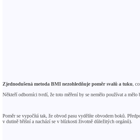
Zjednodušená metoda BMI nezohledňuje poměr svalů a tuku
, c
Někteří odborníci tvrdí, že toto měření by se nemělo používat a mě
Poměr se vypočítá tak, že obvod pasu vydělíte obvodem boků. Předp
v dutině břišní a nachází se v blízkosti životně důležitých orgánů).