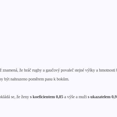
ož znamená, že hráč rugby a gaučový povaleč stejné výšky a hmotnosti by
lo by být nahrazeno poměrem pasu k bokům.
okládá se, že ženy
s koeficientem 0,85
a výše a muži
s ukazatelem 0,9