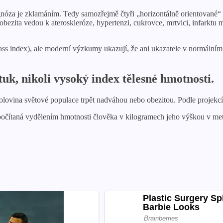
óza je zklamáním. Tedy samozřejmě čtyři „horizontálně orientované“ mili
bezita vedou k ateroskleróze, hypertenzi, cukrovce, mrtvici, infarkt
s index), ale moderní výzkumy ukazují, že ani ukazatele v normálním 
uk, nikoli vysoký index tělesné hmotnosti.
vina světové populace trpět nadváhou nebo obezitou. Podle projekcí Wo
ypočítaná vydělením hmotnosti člověka v kilogramech jeho výškou v m