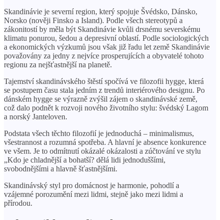
Skandinávie je severní region, který spojuje Švédsko, Dánsko,
Norsko (nověji Finsko a Island). Podle všech stereotypů a
zákonitostí by měla být Skandinávie kvůli drsnému severskému
klimatu ponurou, šedou a depresivní oblastí. Podle sociologických
a ekonomických výzkumů jsou však již řadu let země Skandinávie
považovány za jedny z nejvíce prosperujících a obyvatelé tohoto
regionu za nejšťastnější na planetě.
Tajemství skandinávského štěstí spočívá ve filozofii hygge, která
se postupem času stala jedním z trendů interiérového designu. Po
dánském hygge se výrazně zvýšil zájem o skandinávské země,
což dalo podnět k rozvoji nového životního stylu: švédský Lagom
a norský Janteloven.
Podstata všech těchto filozofií je jednoduchá – minimalismus,
všestrannost a rozumná spotřeba. A hlavní je absence konkurence
ve všem. Je to odmítnutí okázalé okázalosti a zúčtování ve stylu
„Kdo je chladnější a bohatší? dělá lidi jednoduššími,
svobodnějšími a hlavně šťastnějšími.
Skandinávský styl pro domácnost je harmonie, pohodlí a
vzájemné porozumění mezi lidmi, stejně jako mezi lidmi a
přírodou.