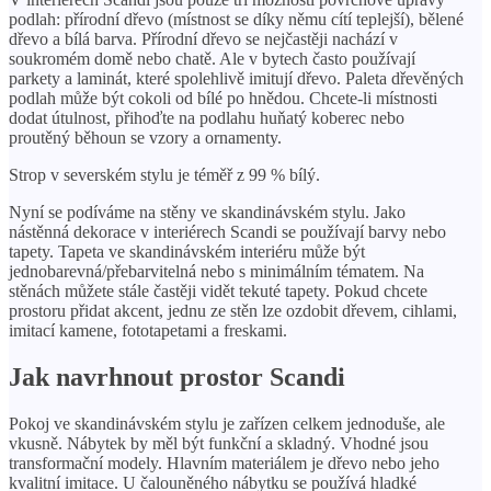
podlah: přírodní dřevo (místnost se díky němu cítí teplejší), bělené
dřevo a bílá barva. Přírodní dřevo se nejčastěji nachází v
soukromém domě nebo chatě. Ale v bytech často používají
parkety a laminát, které spolehlivě imitují dřevo. Paleta dřevěných
podlah může být cokoli od bílé po hnědou. Chcete-li místnosti
dodat útulnost, přihoďte na podlahu huňatý koberec nebo
proutěný běhoun se vzory a ornamenty.
Strop v severském stylu je téměř z 99 % bílý.
Nyní se podíváme na stěny ve skandinávském stylu. Jako
nástěnná dekorace v interiérech Scandi se používají barvy nebo
tapety. Tapeta ve skandinávském interiéru může být
jednobarevná/přebarvitelná nebo s minimálním tématem. Na
stěnách můžete stále častěji vidět tekuté tapety. Pokud chcete
prostoru přidat akcent, jednu ze stěn lze ozdobit dřevem, cihlami,
imitací kamene, fototapetami a freskami.
Jak navrhnout prostor Scandi
Pokoj ve skandinávském stylu je zařízen celkem jednoduše, ale
vkusně. Nábytek by měl být funkční a skladný. Vhodné jsou
transformační modely. Hlavním materiálem je dřevo nebo jeho
kvalitní imitace. U čalouněného nábytku se používá hladké