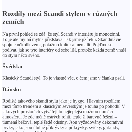
Rozdíly mezi Scandi stylem v různých
zemích
Na první pohled se zdá, že styl Scandi v interiéru je monotónní.
To je ale mylná mylná představa. Jak jsme již řekli, Skandinávie
spojuje několik zemí, potažmo kultur a mentalit. Pojďme se
podívat, jak se tyto interiéry od sebe liší, protože každá země vnáší
do stylu něco svého.
Švédsko
Klasický Scandi styl. To je vlastně vše, o čem jsme v článku psali.
Dánsko
Rodiště takového skandi stylu jako je hygge. Hlavním rozdílem
mezi tímto trendem a klasickým severským je touha po pohodlí. V
takových prostorách vytvářejí tu nejteplejší možnou domácí
atmosféru. Je zde méně ostrých rohů, teplejší barevné řešení –
tlumená béžová, teplé šedé odstíny. Jsou vyžadovány dekorativní
prvky, jako jsou útulné přikrývky a přikrývky, svíčky, girlandy,