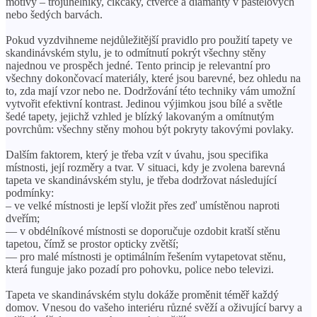
motivy – trojúhelníky, cikcaky, čtverce a diamanty v pastelových
nebo šedých barvách.
Pokud vyzdvihneme nejdůležitější pravidlo pro použití tapety ve
skandinávském stylu, je to odmítnutí pokrýt všechny stěny
najednou ve prospěch jedné. Tento princip je relevantní pro
všechny dokončovací materiály, které jsou barevné, bez ohledu na
to, zda mají vzor nebo ne. Dodržování této techniky vám umožní
vytvořit efektivní kontrast. Jedinou výjimkou jsou bílé a světle
šedé tapety, jejichž vzhled je blízký lakovaným a omítnutým
povrchům: všechny stěny mohou být pokryty takovými povlaky.
Dalším faktorem, který je třeba vzít v úvahu, jsou specifika
místnosti, její rozměry a tvar. V situaci, kdy je zvolena barevná
tapeta ve skandinávském stylu, je třeba dodržovat následující
podmínky:
– ve velké místnosti je lepší vložit přes zeď umístěnou naproti
dveřím;
— v obdélníkové místnosti se doporučuje ozdobit kratší stěnu
tapetou, čímž se prostor opticky zvětší;
— pro malé místnosti je optimálním řešením vytapetovat stěnu,
která funguje jako pozadí pro pohovku, police nebo televizi.
Tapeta ve skandinávském stylu dokáže proměnit téměř každý
domov. Vnesou do vašeho interiéru různé svěží a oživující barvy a