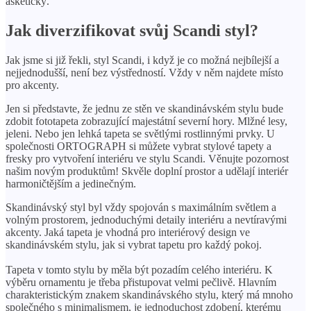
asketický.
Jak diverzifikovat svůj Scandi styl?
Jak jsme si již řekli, styl Scandi, i když je co možná nejbílejší a
nejjednodušší, není bez výstředností. Vždy v něm najdete místo
pro akcenty.
Jen si představte, že jednu ze stěn ve skandinávském stylu bude
zdobit fototapeta zobrazující majestátní severní hory. Mlžné lesy,
jeleni. Nebo jen lehká tapeta se světlými rostlinnými prvky. U
společnosti ORTOGRAPH si můžete vybrat stylové tapety a
fresky pro vytvoření interiéru ve stylu Scandi. Věnujte pozornost
našim novým produktům! Skvěle doplní prostor a udělají interiér
harmoničtějším a jedinečným.
Skandinávský styl byl vždy spojován s maximálním světlem a
volným prostorem, jednoduchými detaily interiéru a nevtíravými
akcenty. Jaká tapeta je vhodná pro interiérový design ve
skandinávském stylu, jak si vybrat tapetu pro každý pokoj.
Tapeta v tomto stylu by měla být pozadím celého interiéru. K
výběru ornamentu je třeba přistupovat velmi pečlivě. Hlavním
charakteristickým znakem skandinávského stylu, který má mnoho
společného s minimalismem, je jednoduchost zdobení, kterému