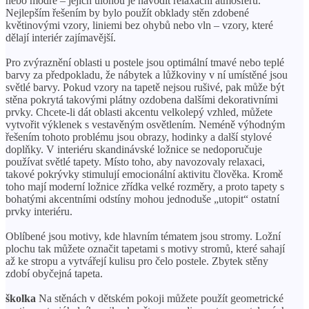
nebo modré – jejich úlohou je navodit relaxační atmosféru.
Nejlepším řešením by bylo použít obklady stěn zdobené
květinovými vzory, liniemi bez ohybů nebo vln – vzory, které
dělají interiér zajímavější.
Pro zvýraznění oblasti u postele jsou optimální tmavé nebo teplé
barvy za předpokladu, že nábytek a lůžkoviny v ní umístěné jsou
světlé barvy. Pokud vzory na tapetě nejsou rušivé, pak může být
stěna pokrytá takovými plátny ozdobena dalšími dekorativními
prvky. Chcete-li dát oblasti akcentu velkolepý vzhled, můžete
vytvořit výklenek s vestavěným osvětlením. Neméně výhodným
řešením tohoto problému jsou obrazy, hodinky a další stylové
doplňky. V interiéru skandinávské ložnice se nedoporučuje
používat světlé tapety. Místo toho, aby navozovaly relaxaci,
takové pokrývky stimulují emocionální aktivitu člověka. Kromě
toho mají moderní ložnice zřídka velké rozměry, a proto tapety s
bohatými akcentními odstíny mohou jednoduše „utopit“ ostatní
prvky interiéru.
Oblíbené jsou motivy, kde hlavním tématem jsou stromy. Ložní
plochu tak můžete označit tapetami s motivy stromů, které sahají
až ke stropu a vytvářejí kulisu pro čelo postele. Zbytek stěny
zdobí obyčejná tapeta.
školka
Na stěnách v dětském pokoji můžete použít geometrické