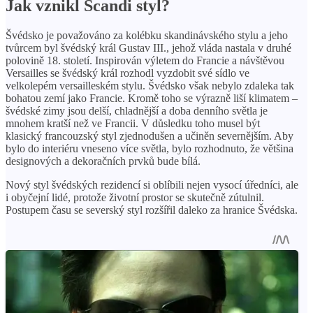
Jak vznikl Scandi styl?
Švédsko je považováno za kolébku skandinávského stylu a jeho
tvůrcem byl švédský král Gustav III., jehož vláda nastala v druhé
polovině 18. století. Inspirován výletem do Francie a návštěvou
Versailles se švédský král rozhodl vyzdobit své sídlo ve
velkolepém versailleském stylu. Švédsko však nebylo zdaleka tak
bohatou zemí jako Francie. Kromě toho se výrazně liší klimatem –
švédské zimy jsou delší, chladnější a doba denního světla je
mnohem kratší než ve Francii. V důsledku toho musel být
klasický francouzský styl zjednodušen a učiněn severnějším. Aby
bylo do interiéru vneseno více světla, bylo rozhodnuto, že většina
designových a dekoračních prvků bude bílá.
Nový styl švédských rezidencí si oblíbili nejen vysocí úředníci, ale
i obyčejní lidé, protože životní prostor se skutečně zútulnil.
Postupem času se severský styl rozšířil daleko za hranice Švédska.