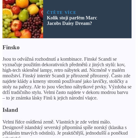
ČTĚTE VÍCE
Kolik stojí parfém Marc
Jacobs Daisy Dream?
Finsko
Jsou to odvážná rozhodnutí a kombinace. Finské Scandi se
vyznačuje použitím dekorativních předmětů z jiných stylů: kov,
high-tech skleněné lampy, retro nábytek atd. Nicméně v malém
množství. Finský interiér Scandi je přirozeně přirozený. Často zde
najdete klády a kmeny stromů používané jako lavičky, stoličky a
stoly na pařezy. Ale to jsou všechno nábytkové prvky. Výzdoba se
drží tradičního stylu. Velmi často najdete v dekoru modrou barvu
– to je známka lásky Finů k jejich národní vlajce.
Island
Velmi řídce osídlená země. Vlastních je zde velmi málo.
Designově islandský severský připomíná spíše norský (klasika s
přidáním tmavých odstínů). Je praktičtější, jednodušší a poněkud