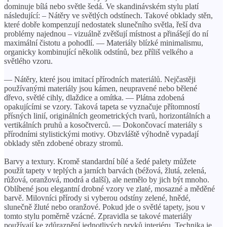
dominuje bílá nebo světle šedá. Ve skandinávském stylu platí
následující: – Nátěry ve světlých odstínech. Takové obklady stěn,
které dobře kompenzují nedostatek slunečního světla, řeší dva
problémy najednou – vizuálně zvětšují místnost a přinášejí do ní
maximální čistotu a pohodlí. — Materiály blízké minimalismu,
organicky kombinující několik odstínů, bez příliš velkého a
světlého vzoru.
— Nátěry, které jsou imitací přírodních materiálů. Nejčastěji
používanými materiály jsou kámen, neupravené nebo bělené
dřevo, světlé cihly, dlaždice a omítka. — Plátna zdobená
opakujícími se vzory. Taková tapeta se vyznačuje přítomností
přísných linií, originálních geometrických tvarů, horizontálních a
vertikálních pruhů a kosočtverců. — Dokončovací materiály s
přírodními stylistickými motivy. Obzvláště výhodně vypadají
obklady stěn zdobené obrazy stromů.
Barvy a textury. Kromě standardní bílé a šedé palety můžete
použít tapety v teplých a jarních barvách (béžová, žlutá, zelená,
růžová, oranžová, modrá a další), ale nemělo by jich být mnoho.
Oblíbené jsou elegantní drobné vzory ve zlaté, mosazné a měděné
barvě. Milovníci přírody si vyberou odstíny zelené, hnědé,
slunečně žluté nebo oranžové. Pokud jde o světlé tapety, jsou v
tomto stylu poměrně vzácné. Zpravidla se takové materiály
používají ke zdůraznění jednotlivých prvků interiéru. Technika je