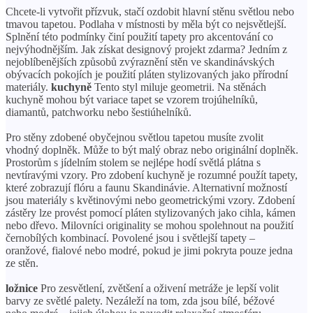
Chcete-li vytvořit přízvuk, stačí ozdobit hlavní stěnu světlou nebo
tmavou tapetou. Podlaha v místnosti by měla být co nejsvětlejší.
Splnění této podmínky činí použití tapety pro akcentování co
nejvýhodnějším. Jak získat designový projekt zdarma? Jedním z
nejoblíbenějších způsobů zvýraznění stěn ve skandinávských
obývacích pokojích je použití pláten stylizovaných jako přírodní
materiály.
kuchyně
Tento styl miluje geometrii. Na stěnách
kuchyně mohou být variace tapet se vzorem trojúhelníků,
diamantů, patchworku nebo šestiúhelníků.
Pro stěny zdobené obyčejnou světlou tapetou musíte zvolit
vhodný doplněk. Může to být malý obraz nebo originální doplněk.
Prostorům s jídelním stolem se nejlépe hodí světlá plátna s
nevtíravými vzory. Pro zdobení kuchyně je rozumné použít tapety,
které zobrazují flóru a faunu Skandinávie. Alternativní možností
jsou materiály s květinovými nebo geometrickými vzory. Zdobení
zástěry lze provést pomocí pláten stylizovaných jako cihla, kámen
nebo dřevo. Milovníci originality se mohou spolehnout na použití
černobílých kombinací. Povolené jsou i světlejší tapety –
oranžové, fialové nebo modré, pokud je jimi pokryta pouze jedna
ze stěn.
ložnice
Pro zesvětlení, zvětšení a oživení metráže je lepší volit
barvy ze světlé palety. Nezáleží na tom, zda jsou bílé, béžové