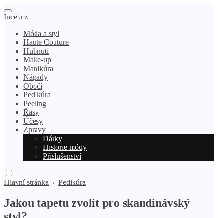
Incel.cz
Móda a styl
Haute Couture
Hubnutí
Make-up
Manikúra
Nápady
Obočí
Pedikúra
Peeling
Řasy
Účesy
Zprávy
Dárky
Historie módy
Příslušenství
Hlavní stránka
/
Pedikúra
Jakou tapetu zvolit pro skandinávský
styl?