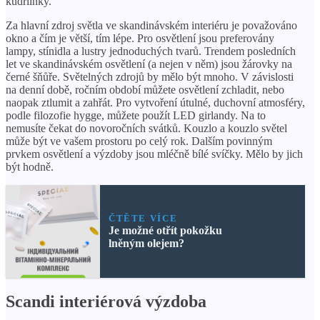
kudrlinky.
Za hlavní zdroj světla ve skandinávském interiéru je považováno
okno a čím je větší, tím lépe. Pro osvětlení jsou preferovány
lampy, stínidla a lustry jednoduchých tvarů. Trendem posledních
let ve skandinávském osvětlení (a nejen v něm) jsou žárovky na
černé šňůře. Světelných zdrojů by mělo být mnoho. V závislosti
na denní době, ročním období můžete osvětlení zchladit, nebo
naopak ztlumit a zahřát. Pro vytvoření útulné, duchovní atmosféry,
podle filozofie hygge, můžete použít LED girlandy. Na to
nemusíte čekat do novoročních svátků. Kouzlo a kouzlo světel
může být ve vašem prostoru po celý rok. Dalším povinným
prvkem osvětlení a výzdoby jsou mléčně bílé svíčky. Mělo by jich
být hodně.
ČTĚTE VÍCE
Je možné otřít pokožku
lněným olejem?
Scandi interiérová výzdoba