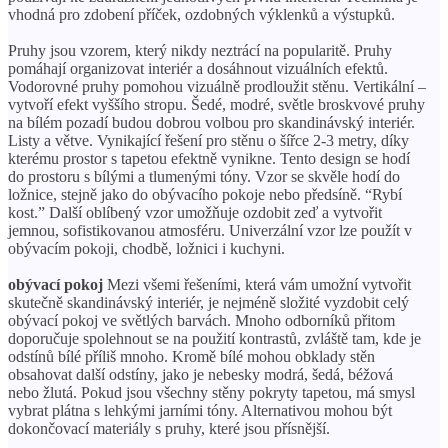
vhodná pro zdobení příček, ozdobných výklenků a výstupků.
Pruhy jsou vzorem, který nikdy neztrácí na popularitě. Pruhy
pomáhají organizovat interiér a dosáhnout vizuálních efektů.
Vodorovné pruhy pomohou vizuálně prodloužit stěnu. Vertikální –
vytvoří efekt vyššího stropu. Šedé, modré, světle broskvové pruhy
na bílém pozadí budou dobrou volbou pro skandinávský interiér.
Listy a větve. Vynikající řešení pro stěnu o šířce 2-3 metry, díky
kterému prostor s tapetou efektně vynikne. Tento design se hodí
do prostoru s bílými a tlumenými tóny. Vzor se skvěle hodí do
ložnice, stejně jako do obývacího pokoje nebo předsíně. “Rybí
kost.” Další oblíbený vzor umožňuje ozdobit zeď a vytvořit
jemnou, sofistikovanou atmosféru. Univerzální vzor lze použít v
obývacím pokoji, chodbě, ložnici i kuchyni.
obývací pokoj
Mezi všemi řešeními, která vám umožní vytvořit
skutečně skandinávský interiér, je nejméně složité vyzdobit celý
obývací pokoj ve světlých barvách. Mnoho odborníků přitom
doporučuje spolehnout se na použití kontrastů, zvláště tam, kde je
odstínů bílé příliš mnoho. Kromě bílé mohou obklady stěn
obsahovat další odstíny, jako je nebesky modrá, šedá, béžová
nebo žlutá. Pokud jsou všechny stěny pokryty tapetou, má smysl
vybrat plátna s lehkými jarními tóny. Alternativou mohou být
dokončovací materiály s pruhy, které jsou přísnější.