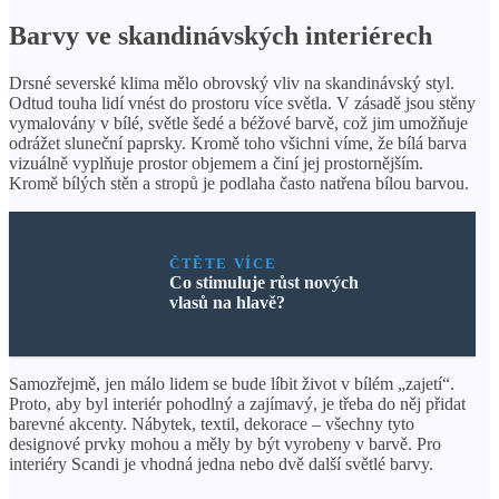
Barvy ve skandinávských interiérech
Drsné severské klima mělo obrovský vliv na skandinávský styl.
Odtud touha lidí vnést do prostoru více světla. V zásadě jsou stěny
vymalovány v bílé, světle šedé a béžové barvě, což jim umožňuje
odrážet sluneční paprsky. Kromě toho všichni víme, že bílá barva
vizuálně vyplňuje prostor objemem a činí jej prostornějším.
Kromě bílých stěn a stropů je podlaha často natřena bílou barvou.
ČTĚTE VÍCE
Co stimuluje růst nových
vlasů na hlavě?
Samozřejmě, jen málo lidem se bude líbit život v bílém „zajetí“.
Proto, aby byl interiér pohodlný a zajímavý, je třeba do něj přidat
barevné akcenty. Nábytek, textil, dekorace – všechny tyto
designové prvky mohou a měly by být vyrobeny v barvě. Pro
interiéry Scandi je vhodná jedna nebo dvě další světlé barvy.