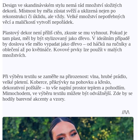
Design ve skandinávském stylu nemá rád množství složitých
dekorů. Místnost by měla zůstat svěží a uklizená nejen po
rekonstrukci či úklidu, ale vždy. Velké množství nepotřebných
věcí a maličkostí vytvoří nepořádek.
Plastový dekor není příliš ctěn, zkuste se mu vyhnout. Pokud je
tam plast, měl by být stylizovaný jako dřevo. V ideálním případě
by doslova vše mělo vypadat jako dřevo – od háčků na ručníky a
oblečení až po květináče. Kovové prvky lze použít v malých
množstvích.
Při výběru textilu se zaměřte na přirozenost: vlna, hrubé prádlo,
velké pletení. Koberce, přikrývky na pohovku a křeslo,
dekorativní polštáře – to vše naplní prostor teplem a pohodlím.
Mimochodem, ve výběru textilu můžete být odvážnější. Zde by se
hodily barevné akcenty a vzory.