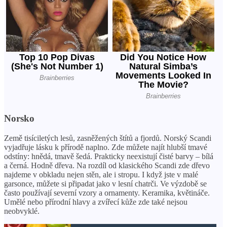
Norsko
Země tisíciletých lesů, zasněžených štítů a fjordů. Norský Scandi
vyjadřuje lásku k přírodě naplno. Zde můžete najít hlubší tmavé
odstíny: hnědá, tmavě šedá. Prakticky neexistují čisté barvy – bílá
a černá. Hodně dřeva. Na rozdíl od klasického Scandi zde dřevo
najdeme v obkladu nejen stěn, ale i stropu. I když jste v malé
garsonce, můžete si připadat jako v lesní chatrči. Ve výzdobě se
často používají severní vzory a ornamenty. Keramika, květináče.
Umělé nebo přírodní hlavy a zvířecí kůže zde také nejsou
neobvyklé.