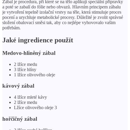
Zábal je procedura, při které se na tělo aplikují speciální přípravky
a poté se zabalí do fólie nebo obvazů. Hlavním principem zábalu
je vytvoření tepelně izolační vrstvy na těle, která stimuluje proces
pocení a urychluje metabolické procesy. Důležité je zvolit správné
složení obalovací směsi tak, aby co nejlépe vyhovovalo vašim
potřebám.
Jaké ingredience použít
Medovo-hliněný zábal
2 lžíce medu
3 lžíce hlíny
1 lžíce olivového oleje
kávový zábal
4 lžíce mleté ​​kávy
2 lžíce medu
Lžíce olivového oleje 3
hořčičný zábal