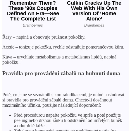
Řasy – napíná a obnovuje pružnost pokožky.
Acetic – tonizuje pokožku, rychle odstraňuje pomerančovou kůru.
Káva – urychluje metabolismus a metabolismus lipidů, napíná
pokožku.
Pravidla pro provádění zábalů na hubnutí doma
Poté, co jsme se seznámili s kontraindikacemi, je nutné nastudovat
si pravidla pro provádění zábalů doma. Chcete-li dosáhnout
maximálního účinku, použijte následující doporučení:
Před procedurou napařte pokožku ve sprše a poté použijte
peeling nebo drsnou žínku k odstranění odumřelých buněk
a odumřelé kůže.
Zábalovou kompozici naneste na problémové partie (na