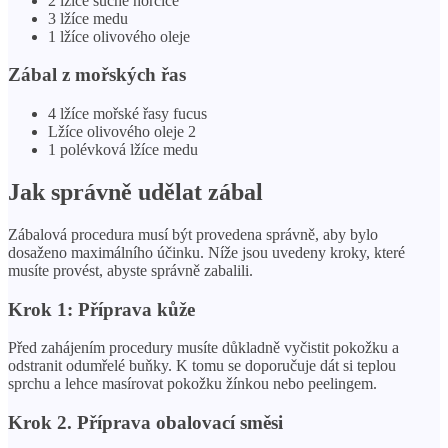
2 lžíce suché hořčice
3 lžíce medu
1 lžíce olivového oleje
Zábal z mořských řas
4 lžíce mořské řasy fucus
Lžíce olivového oleje 2
1 polévková lžíce medu
Jak správně udělat zábal
Zábalová procedura musí být provedena správně, aby bylo
dosaženo maximálního účinku. Níže jsou uvedeny kroky, které
musíte provést, abyste správně zabalili.
Krok 1: Příprava kůže
Před zahájením procedury musíte důkladně vyčistit pokožku a
odstranit odumřelé buňky. K tomu se doporučuje dát si teplou
sprchu a lehce masírovat pokožku žínkou nebo peelingem.
Krok 2. Příprava obalovací směsi