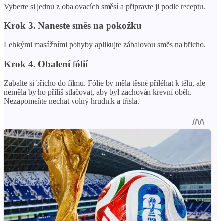
Vyberte si jednu z obalovacích směsí a připravte ji podle receptu.
Krok 3. Naneste směs na pokožku
Lehkými masážními pohyby aplikujte zábalovou směs na břicho.
Krok 4. Obalení fólií
Zabalte si břicho do filmu. Fólie by měla těsně přiléhat k tělu, ale
neměla by ho příliš stlačovat, aby byl zachován krevní oběh.
Nezapomeňte nechat volný hrudník a třísla.