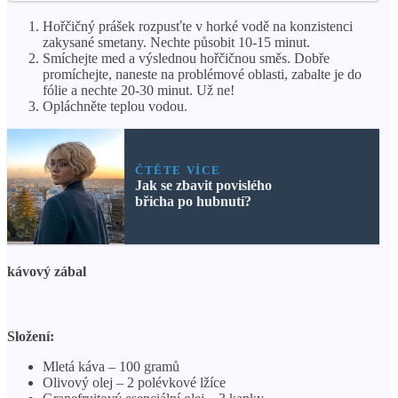
Hořčičný prášek rozpusťte v horké vodě na konzistenci
zakysané smetany. Nechte působit 10-15 minut.
Smíchejte med a výslednou hořčičnou směs. Dobře
promíchejte, naneste na problémové oblasti, zabalte je do
fólie a nechte 20-30 minut. Už ne!
Opláchněte teplou vodou.
ČTĚTE VÍCE
Jak se zbavit povislého
břicha po hubnutí?
kávový zábal
Složení:
Mletá káva – 100 gramů
Olivový olej – 2 polévkové lžíce