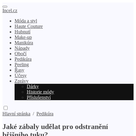
Incel.cz
Móda a styl
Haute Couture
Hubnutí
Make-up
Manikúra
Nápady
Obočí
Pedikúra
Peeling
Řasy
Účesy
Zprávy
Dárky
Historie módy
Příslušenství
Hlavní stránka
/
Pedikúra
Jaké zábaly udělat pro odstranění
břišního tuku?