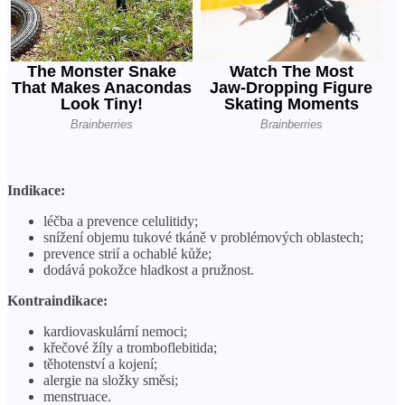
Indikace:
léčba a prevence celulitidy;
snížení objemu tukové tkáně v problémových oblastech;
prevence strií a ochablé kůže;
dodává pokožce hladkost a pružnost.
Kontraindikace:
kardiovaskulární nemoci;
křečové žíly a tromboflebitida;
těhotenství a kojení;
alergie na složky směsi;
menstruace.