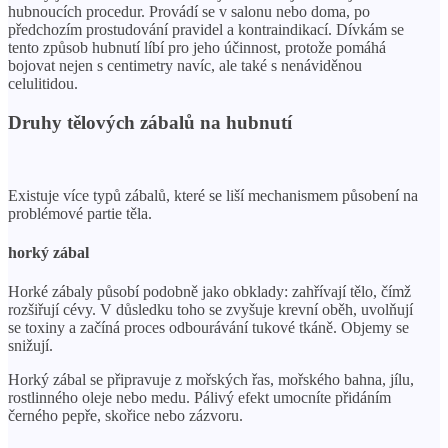
hubnoucích procedur. Provádí se v salonu nebo doma, po
předchozím prostudování pravidel a kontraindikací. Dívkám se
tento způsob hubnutí líbí pro jeho účinnost, protože pomáhá
bojovat nejen s centimetry navíc, ale také s nenáviděnou
celulitidou.
Druhy tělových zábalů na hubnutí
Existuje více typů zábalů, které se liší mechanismem působení na
problémové partie těla.
horký zábal
Horké zábaly působí podobně jako obklady: zahřívají tělo, čímž
rozšiřují cévy. V důsledku toho se zvyšuje krevní oběh, uvolňují
se toxiny a začíná proces odbourávání tukové tkáně. Objemy se
snižují.
Horký zábal se připravuje z mořských řas, mořského bahna, jílu,
rostlinného oleje nebo medu. Pálivý efekt umocníte přidáním
černého pepře, skořice nebo zázvoru.