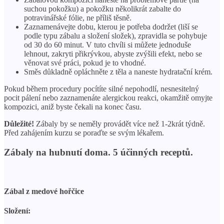
suchou pokožku) a pokožku několikrát zabalte do
potravinářské fólie, ne příliš těsně.
Zaznamenávejte dobu, kterou je potřeba dodržet (liší se
podle typu zábalu a složení složek), zpravidla se pohybuje
od 30 do 60 minut. V tuto chvíli si můžete jednoduše
lehnout, zakryti přikrývkou, abyste zvýšili efekt, nebo se
věnovat své práci, pokud je to vhodné.
Směs důkladně opláchněte z těla a naneste hydratační krém.
Pokud během procedury pocítíte silné nepohodlí, nesnesitelný
pocit pálení nebo zaznamenáte alergickou reakci, okamžitě omyjte
kompozici, aniž byste čekali na konec času.
Důležité!
Zábaly by se neměly provádět více než 1-2krát týdně.
Před zahájením kurzu se poraďte se svým lékařem.
Zábaly na hubnutí doma. 5 účinných receptů.
Zábal z medové hořčice
Složení: