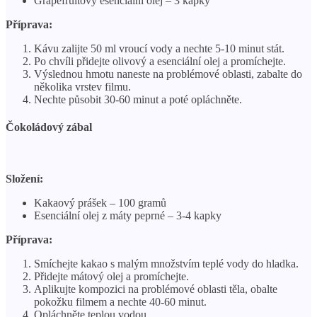
Grapefruitový esenciální olej – 3 kapky
Příprava:
Kávu zalijte 50 ml vroucí vody a nechte 5-10 minut stát.
Po chvíli přidejte olivový a esenciální olej a promíchejte.
Výslednou hmotu naneste na problémové oblasti, zabalte do
několika vrstev filmu.
Nechte působit 30-60 minut a poté opláchněte.
Čokoládový zábal
Složení:
Kakaový prášek – 100 gramů
Esenciální olej z máty peprné – 3-4 kapky
Příprava:
Smíchejte kakao s malým množstvím teplé vody do hladka.
Přidejte mátový olej a promíchejte.
Aplikujte kompozici na problémové oblasti těla, obalte
pokožku filmem a nechte 40-60 minut.
Opláchněte teplou vodou.