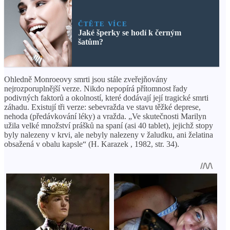
ČTĚTE VÍCE
Jaké šperky se hodí k černým
šatům?
Ohledně Monroeovy smrti jsou stále zveřejňovány
nejrozporuplnější verze. Nikdo nepopírá přítomnost řady
podivných faktorů a okolností, které dodávají její tragické smrti
záhadu. Existují tři verze: sebevražda ve stavu těžké deprese,
nehoda (předávkování léky) a vražda. „Ve skutečnosti Marilyn
užila velké množství prášků na spaní (asi 40 tablet), jejichž stopy
byly nalezeny v krvi, ale nebyly nalezeny v žaludku, ani želatina
obsažená v obalu kapsle“ (H. Karazek , 1982, str. 34).