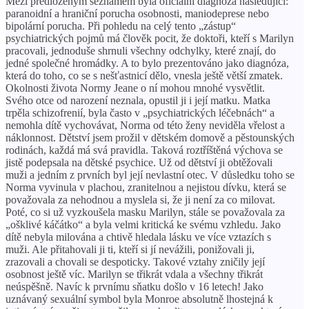
Mezi předloženým seznamem byla oficiální diagnóza následující:
paranoidní a hraniční porucha osobnosti, maniodeprese nebo
bipolární porucha. Při pohledu na celý tento „zástup“
psychiatrických pojmů má člověk pocit, že doktoři, kteří s Marilyn
pracovali, jednoduše shrnuli všechny odchylky, které znají, do
jedné společné hromádky. A to bylo prezentováno jako diagnóza,
která do toho, co se s nešťastnicí dělo, vnesla ještě větší zmatek.
Okolnosti života Normy Jeane o ní mohou mnohé vysvětlit.
Svého otce od narození neznala, opustil ji i její matku. Matka
trpěla schizofrenií, byla často v „psychiatrických léčebnách“ a
nemohla dítě vychovávat, Norma od této ženy neviděla vřelost a
náklonnost. Dětství jsem prožil v dětském domově a pěstounských
rodinách, každá má svá pravidla. Taková roztříštěná výchova se
jistě podepsala na dětské psychice. Už od dětství ji obtěžovali
muži a jedním z prvních byl její nevlastní otec. V důsledku toho se
Norma vyvinula v plachou, zranitelnou a nejistou dívku, která se
považovala za nehodnou a myslela si, že ji není za co milovat.
Poté, co si už vyzkoušela masku Marilyn, stále se považovala za
„ošklivé káčátko“ a byla velmi kritická ke svému vzhledu. Jako
dítě nebyla milována a chtivě hledala lásku ve více vztazích s
muži. Ale přitahovali ji ti, kteří si jí nevážili, ponižovali ji,
zrazovali a chovali se despoticky. Takové vztahy zničily její
osobnost ještě víc. Marilyn se třikrát vdala a všechny třikrát
neúspěšně. Navíc k prvnímu sňatku došlo v 16 letech! Jako
uznávaný sexuální symbol byla Monroe absolutně lhostejná k