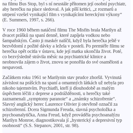
na filmu Bus Stop, byl s ní neustále přítomen její osobní psychiatr,
aby herečku na place sledoval. A jak píší kritici, „z rozmarů a
utrpení vzešel vynikající film s vynikajícími hereckými výkony“
(E. Summers, 1997, s. 266).
V roce 1960 během natáčení filmu The Misfits brala Marilyn až
dvacet prášků na spaní denně, které zapíjela vodkou nebo
šampaňským. Často ji maskér nalíčil, když byla herečka ještě v
bezvědomí z požité dávky a ležela v posteli. Po premiéře filmu se
herečka opět ocitla v ústavu, kde její matka ukončila život. Poté,
co bezvýsledně strávila měsíc na psychiatrické klinice a
neobnovila zájem o život, znovu se ponořila do své osamělosti a
nespavosti.
Začátkem roku 1961 se Marilynin stav prudce zhoršil. Vyvinutá
závislost na prášcích na spaní a omamných látkách už nebyla pro
nikoho tajemstvím. Psychiatři, kteří ji dlouhodobě as malým
úspěchem léčili z deprese a podrážděnosti, u herečky také
zaznamenali „symptomy paranoie“ a „známky schizofrenie“.
Slavný anglický herec Laurence Olivier ji otevřeně označil za
schizofrenní. Dcera Sigmunda Freuda, slavná psycholožka a
psychoanalytička, Anna Freud, když prováděla psychoanalýzu
Marilyn Monroe, diagnostikovala jí „hysterický a depresivní typ
osobnosti“ (S.S. Stepanov, 2001, str. 98).