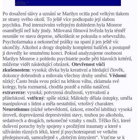
přišla.“
Po dosažení slávy a uznání se Marilyn ocitla pod velkým tlakem
ze strany svého okolí. To ještě více podkopalo její slabou
psychiku. Pod intenzivním veřejným dohledem byla Monroe
osamělejší než kdy jindy. Milovaná filmová hvězda byla téměř
neustále ve stavu deprese, několikrát se pokusila o sebevraždu.
Psychofarmaka a nekonečné prášky na spaní ji jen ještě víc
ukončily. Alkohol a drogy doplnily kompletní balíček a postupně
ji dovedly ke smutnému konci. Pokud analyzujeme osobnost
Marilyn Monroe z pohledu psychiatrie podle pěti hlavních kritérií,
můžeme vidět následující obrázek.
Otevřenost vůči
zkušenostem
: vysoká; dívka byla kreativní a hledající člověk,
dokonce dobrodruh a milovala všechny druhy umění.
Vědomí
:
nízký; Často brala svou práci na lehkou váhu, zklamala své
kolegy, byla rozmarná, chodila pozdě a rušila natáčení.
extraverze
: vysoká; potvrzená družností, vytrvalostí a
přátelskostí.
vstřícný
: spíše nízká; Málokdy dělala ústupky, uměla
manipulovat s lidmi a měla nestabilní, vrtošivý charakter.
Neurotismus
(nízké sebevědomí, úzkost, emoční labilita): vysoká
úroveň, doprovázená depresivními stavy, touhou po alkoholu,
sedativech a drogách, nekonečné vztahy s muži. Těžko říci, které
duševní poruchy byly spojeny s prožitými traumaty a které s
užíváním různých léků, které jí psychoterapeuti ve velkém
předepisovali, samozřejmě s „dobrým úmyslem“. Vraťme se k