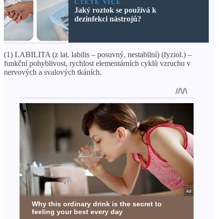
ČTĚTE VÍCE
Jaký roztok se používá k
dezinfekci nástrojů?
(1) LABILITA (z lat. labilis – posuvný, nestabilní) (fyziol.) –
funkční pohyblivost, rychlost elementárních cyklů vzruchu v
nervových a svalových tkáních.