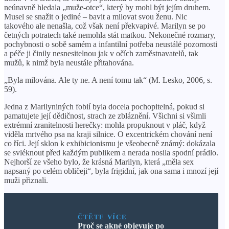
neúnavně hledala „muže-otce“, který by mohl být jejím druhem.
Musel se snažit o jediné – bavit a milovat svou ženu. Nic
takového ale nenašla, což však není překvapivé. Marilyn se po
četných potratech také nemohla stát matkou. Nekonečné rozmary,
pochybnosti o sobě samém a infantilní potřeba neustálé pozornosti
a péče ji činily nesnesitelnou jak v očích zaměstnavatelů, tak
mužů, k nimž byla neustále přitahována.
„Byla milována. Ale ty ne. A není tomu tak“ (M. Lesko, 2006, s.
59).
Jedna z Marilyniných fobií byla docela pochopitelná, pokud si
pamatujete její dědičnost, strach ze zbláznění. Všichni si všimli
extrémní zranitelnosti herečky: mohla propuknout v pláč, když
viděla mrtvého psa na kraji silnice. O excentrickém chování není
co říci. Její sklon k exhibicionismu je všeobecně známý: dokázala
se svléknout před každým publikem a nerada nosila spodní prádlo.
Nejhorší ze všeho bylo, že krásná Marilyn, která „měla sex
napsaný po celém obličeji“, byla frigidní, jak ona sama i mnozí její
muži přiznali.
ČTĚTE VÍCE
Proč se akné objevuje po