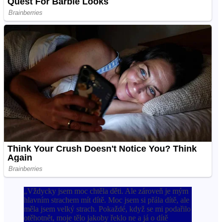
„Vždycky jsem moc chtěla děti. Ale zároveň je mým
hlavním strachem mít dítě. Moc jsem si přála dítě, ale
měla jsem velký strach. Pokaždé, když se mi podařilo
otěhotnět, moje tělo jakoby řeklo ne a já o dítě