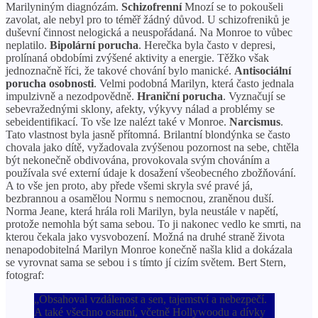
Marilyniným diagnózám.
Schizofrenní
Mnozí se to pokoušeli
zavolat, ale nebyl pro to téměř žádný důvod. U schizofreniků je
duševní činnost nelogická a neuspořádaná. Na Monroe to vůbec
neplatilo.
Bipolární porucha
. Herečka byla často v depresi,
prolínaná obdobími zvýšené aktivity a energie. Těžko však
jednoznačně říci, že takové chování bylo manické.
Antisociální
porucha osobnosti
. Velmi podobná Marilyn, která často jednala
impulzivně a nezodpovědně.
Hraniční porucha
. Vyznačují se
sebevražednými sklony, afekty, výkyvy nálad a problémy se
sebeidentifikací. To vše lze nalézt také v Monroe.
Narcismus
.
Tato vlastnost byla jasně přítomná. Brilantní blondýnka se často
chovala jako dítě, vyžadovala zvýšenou pozornost na sebe, chtěla
být nekonečně obdivována, provokovala svým chováním a
používala své externí údaje k dosažení všeobecného zbožňování.
A to vše jen proto, aby přede všemi skryla své pravé já,
bezbrannou a osamělou Normu s nemocnou, zraněnou duší.
Norma Jeane, která hrála roli Marilyn, byla neustále v napětí,
protože nemohla být sama sebou. To ji nakonec vedlo ke smrti, na
kterou čekala jako vysvobození. Možná na druhé straně života
nenapodobitelná Marilyn Monroe konečně našla klid a dokázala
se vyrovnat sama se sebou i s tímto jí cizím světem. Bert Stern,
fotograf:
„Obsahoval vzdálenost a sen, tajemství a nebezpečí.
A také všechno ostatní, včetně Hollywoodu a dívky