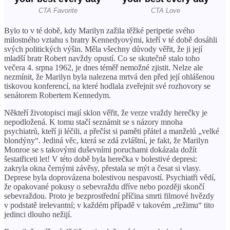
Bylo to v té době, kdy Marilyn zažila těžké peripetie svého
milostného vztahu s bratry Kennedyovými, kteří v té době dosáhli
svých politických výšin. Měla všechny důvody věřit, že ji její
mladší bratr Robert navždy opustí. Co se skutečně stalo toho
večera 4. srpna 1962, je dnes téměř nemožné zjistit. Nelze ale
nezmínit, že Marilyn byla nalezena mrtvá den před její ohlášenou
tiskovou konferencí, na které hodlala zveřejnit své rozhovory se
senátorem Robertem Kennedym.
Někteří životopisci mají sklon věřit, že verze vraždy herečky je
nepodložená. K tomu stačí seznámit se s názory mnoha
psychiatrů, kteří ji léčili, a přečíst si paměti přátel a manželů „velké
blondýny“. Jediná věc, která se zdá zvláštní, je fakt, že Marilyn
Monroe se s takovými duševními poruchami dokázala dožít
šestatřiceti let! V této době byla herečka v bolestivé depresi:
zakryla okna černými závěsy, přestala se mýt a česat si vlasy.
Deprese byla doprovázena bolestivou nespavostí. Psychiatři vědí,
že opakované pokusy o sebevraždu dříve nebo později skončí
sebevraždou. Proto je bezprostřední příčina smrti filmové hvězdy
v podstatě irelevantní; v každém případě v takovém „režimu“ tito
jedinci dlouho nežijí.