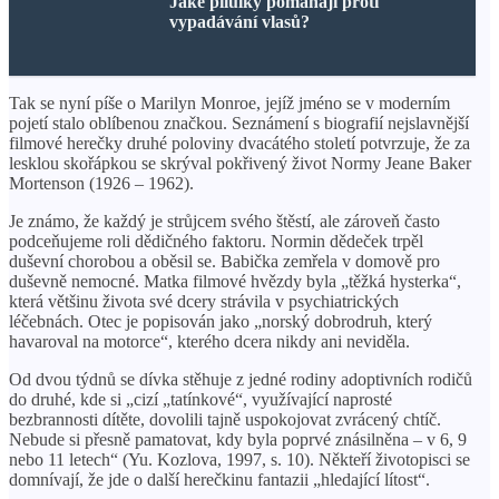
Jaké pilulky pomáhají proti
vypadávání vlasů?
Tak se nyní píše o Marilyn Monroe, jejíž jméno se v moderním
pojetí stalo oblíbenou značkou. Seznámení s biografií nejslavnější
filmové herečky druhé poloviny dvacátého století potvrzuje, že za
lesklou skořápkou se skrýval pokřivený život Normy Jeane Baker
Mortenson (1926 – 1962).
Je známo, že každý je strůjcem svého štěstí, ale zároveň často
podceňujeme roli dědičného faktoru. Normin dědeček trpěl
duševní chorobou a oběsil se. Babička zemřela v domově pro
duševně nemocné. Matka filmové hvězdy byla „těžká hysterka“,
která většinu života své dcery strávila v psychiatrických
léčebnách. Otec je popisován jako „norský dobrodruh, který
havaroval na motorce“, kterého dcera nikdy ani neviděla.
Od dvou týdnů se dívka stěhuje z jedné rodiny adoptivních rodičů
do druhé, kde si „cizí „tatínkové“, využívající naprosté
bezbrannosti dítěte, dovolili tajně uspokojovat zvrácený chtíč.
Nebude si přesně pamatovat, kdy byla poprvé znásilněna – v 6, 9
nebo 11 letech“ (Yu. Kozlova, 1997, s. 10). Někteří životopisci se
domnívají, že jde o další herečkinu fantazii „hledající lítost“.