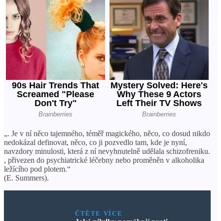
„. Je v ní něco tajemného, ​​téměř magického, něco, co dosud nikdo
nedokázal definovat, něco, co ji pozvedlo tam, kde je nyní,
navzdory minulosti, která z ní nevyhnutelně udělala schizofreniku.
, přivezen do psychiatrické léčebny nebo proměněn v alkoholika
ležícího pod plotem.“
(E. Summers).
ČTĚTE VÍCE