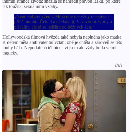
intimní stránce života; snažila se nahradit pravou lásku, po které
tak toužila, sexuálními vztahy.
„Neudělal jsem ženu. Muži ode mě vždy očekávali
příliš mnoho. Čekali a očekávají, že zazvoní zvony a
píšťalky, ale já se neliším od běžných žen.“
Hollywoodská filmová hvězda také nebyla naplněna jako matka.
K dětem měla ambivalentní vztah: obě je chtěla a zároveň se této
touhy bála. Nepodařená těhotenství jsem ale vždy brala velmi
tragicky.