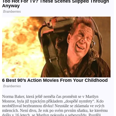
Norma Baker, která ještě neměla čas proměnit se v Marilyn
Monroe, byla již typickým příkladem „dospělé nymfety“. Kdo
neobtěžoval bezbrannou dívku! Neustále se zklamala ve svých
milencích. Není divu, že rok po svém prvním sňatku, ke kterému
došlo v 16 letech, se Marilyn pokusila o sebevraždu. Později