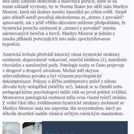
Bez silně zatížené dědičnosti a duševních poruch, které se na
tomto základě vyvinuly, by se Norma Baker jen stěží stala Marilyn
Monroe, která má dodnes mnoho fanoušků po celém světě. Stejně
jako někteří autoři považují alkoholismus za „nemoc z povolání“
spisovatelů, tak s ještě větším důvodem můžeme předpokládat, že
hysterická porucha osobnosti je „nemocí z povolání“ mnoha
talentovaných hereček a herců. Marilyn Monroe je jedním z
mnoha příkladů potvrzujících tuto málo zpochybňovanou
hypotézu.
Americká hvězda předvádí klasický obraz hysterické struktury
osobnosti, doprovázené vrtkavostí, emoční labilitou (1), teatrálním
chováním a narušenými pudy. Patologie touhy se často projevuje
v drogové a drogové závislosti. Možná měl skrytou
sebevražednou povahu a byl výrazem psychopatické
dekompenzace. Pokusy o léčbu antidepresivy právě z tohoto
důvodu byly neúspěšné (neléčily se!). Jakkoli se to čtenáři nebo
pedagogickému psychologovi může zdát na první pohled zvláštní,
Monroeova patologická osobnost měla svou vlastní tvůrčí stránku.
Z velké části díky zvláštnostem hysterické struktury osobnosti se
Marilyn Monroe stala tou superstar, tím sexsymbolem, který po
několik desetiletí nadále zůstává určitým estetickým standardem.