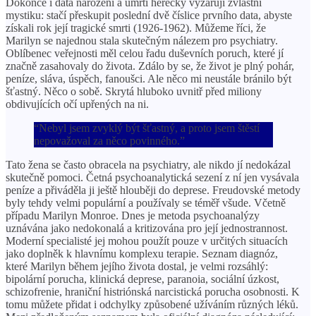
Dokonce i data narození a úmrtí herečky vyzařují zvláštní
mystiku: stačí přeskupit poslední dvě číslice prvního data, abyste
získali rok její tragické smrti (1926-1962). Můžeme říci, že
Marilyn se najednou stala skutečným nálezem pro psychiatry.
Oblíbenec veřejnosti měl celou řadu duševních poruch, které jí
značně zasahovaly do života. Zdálo by se, že život je plný pohár,
peníze, sláva, úspěch, fanoušci. Ale něco mi neustále bránilo být
šťastný. Něco o sobě. Skrytá hluboko uvnitř před miliony
obdivujících očí upřených na ni.
“Nebyl jsem zvyklý být šťastný, a proto jsem štěstí
nepovažoval za něco povinného.”
Tato žena se často obracela na psychiatry, ale nikdo jí nedokázal
skutečně pomoci. Četná psychoanalytická sezení z ní jen vysávala
peníze a přiváděla ji ještě hlouběji do deprese. Freudovské metody
byly tehdy velmi populární a používaly se téměř všude. Včetně
případu Marilyn Monroe. Dnes je metoda psychoanalýzy
uznávána jako nedokonalá a kritizována pro její jednostrannost.
Moderní specialisté jej mohou použít pouze v určitých situacích
jako doplněk k hlavnímu komplexu terapie. Seznam diagnóz,
které Marilyn během jejího života dostal, je velmi rozsáhlý:
bipolární porucha, klinická deprese, paranoia, sociální úzkost,
schizofrenie, hraniční histriónská narcistická porucha osobnosti. K
tomu můžete přidat i odchylky způsobené užíváním různých léků.