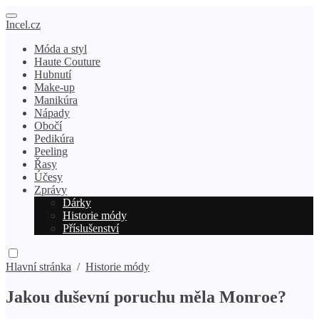
Incel.cz
Móda a styl
Haute Couture
Hubnutí
Make-up
Manikúra
Nápady
Obočí
Pedikúra
Peeling
Řasy
Účesy
Zprávy
Dárky
Historie módy
Příslušenství
Hlavní stránka
/
Historie módy
Jakou duševní poruchu měla Monroe?