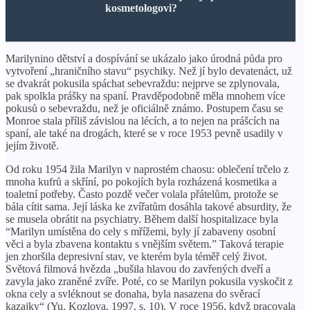
kosmetologovi?
Marilynino dětství a dospívání se ukázalo jako úrodná půda pro
vytvoření „hraničního stavu“ psychiky. Než jí bylo devatenáct, už
se dvakrát pokusila spáchat sebevraždu: nejprve se zplynovala,
pak spolkla prášky na spaní. Pravděpodobně měla mnohem více
pokusů o sebevraždu, než je oficiálně známo. Postupem času se
Monroe stala příliš závislou na lécích, a to nejen na prášcích na
spaní, ale také na drogách, které se v roce 1953 pevně usadily v
jejím životě.
Od roku 1954 žila Marilyn v naprostém chaosu: oblečení trčelo z
mnoha kufrů a skříní, po pokojích byla rozházená kosmetika a
toaletní potřeby. Často pozdě večer volala přátelům, protože se
bála cítit sama. Její láska ke zvířatům dosáhla takové absurdity, že
se musela obrátit na psychiatry. Během další hospitalizace byla
“Marilyn umístěna do cely s mřížemi, byly jí zabaveny osobní
věci a byla zbavena kontaktu s vnějším světem.” Taková terapie
jen zhoršila depresivní stav, ve kterém byla téměř celý život.
Světová filmová hvězda „bušila hlavou do zavřených dveří a
zavyla jako zraněné zvíře. Poté, co se Marilyn pokusila vyskočit z
okna cely a svléknout se donaha, byla nasazena do svěrací
kazajky“ (Yu. Kozlova, 1997, s. 10). V roce 1956, když pracovala