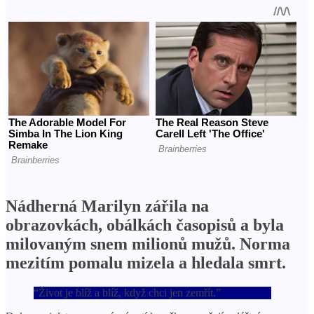
Nádherná Marilyn zářila na
obrazovkách, obálkách časopisů a byla
milovaným snem milionů mužů. Norma
mezitím pomalu mizela a hledala smrt.
“Život je blíž a blíž, když chci jen zemřít.”