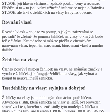
ST290E: její hlavní vlastnosti, způsob použití, ceny a recenze.
Přečtěte si to – to jsou velmi užitečné informace nejen o Babyliss
ST290E, ale také o žehličkách na vlasy Babyliss obecně.
Rovnání vlasů
Rovnání vlasů – co je to za postup, s jakými zařízeními se
provádí? Je zřejmé, že pomocí žehliček na vlasy, o kterých bude
řeč v článku. Kromě toho si můžete přečíst o chemickém
narovnání vlasů, tepelném narovnání, biorovnání vlasů a mnoho
dalšího.
Žehlička na vlasy
Článek pokrývá historii žehliček na vlasy, nejznámější značky a
výrobce žehliček, jak funguje žehlička na vlasy, jak vybrat a
koupit tu nejkvalitnější žehličku.
Test žehličky na vlasy: stylujte a dobyjte!
Žehličky na vlasy jsou oblíbeným domácím spotřebičem.
Abychom zjistili, která žehlička na vlasy je lepší, byl proveden
srovnávací test, kterého se zúčastnily tyto modely: žehlička na
vlasy Philips ProCare Keratin HP8361, Valera 100.01/IS SWISS,