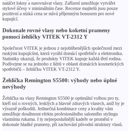
natáčet lokny a narovnávat vlasy. Zařízení umožňuje vytvářet
stylové účesy v minimálním čase. Recenze majitelů jsou pouze
pozitivní a nízká cena se stává příjemným bonusem pro nové
kupující.
Dokonale rovné vlasy nebo koketní prameny
pomocí žehličky VITEK VT-2312 Y
Společnost VITEK je jednou z nejoblíbenějších společností mezi
ruskými kupujícími, která vyrábí domácí spotřebiče a elektroniku.
Statistiky ukazují, že produkty VITEK kupuje každá třetí rodina.
Podívejme se na jednoho z lídrů v oblasti domácích kosmetických
spotřebičů – žehličku VITEK VT-2312 Y.
Žehlička Remington S5500: výhody nebo úplné
nevýhody
Žehlička na vlasy Remington S5500 je optimální volbou pro ty,
kteří sní o rovných, lesklých a hlavně zdravých vlasech, aniž by je
výrazně poškodili. Jedinečná kombinace ceny a kvality vám
umožňuje dosáhnout efektu profesionálního salonního stylingu
vlastníma rukama. I ty nejneposlušnější kadeře se promění v
dokonale hladké prameny, při zachování původní struktury vlasů.