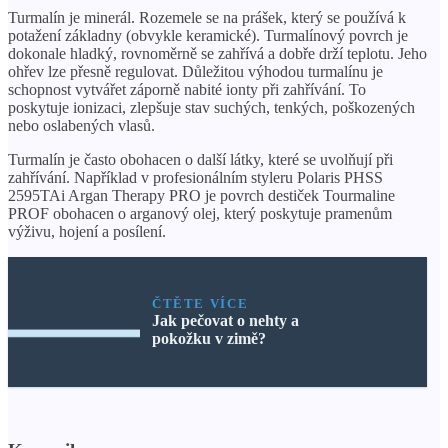
Turmalín je minerál. Rozemele se na prášek, který se používá k
potažení základny (obvykle keramické). Turmalínový povrch je
dokonale hladký, rovnoměrně se zahřívá a dobře drží teplotu. Jeho
ohřev lze přesně regulovat. Důležitou výhodou turmalínu je
schopnost vytvářet záporně nabité ionty při zahřívání. To
poskytuje ionizaci, zlepšuje stav suchých, tenkých, poškozených
nebo oslabených vlasů.
Turmalín je často obohacen o další látky, které se uvolňují při
zahřívání. Například v profesionálním styleru Polaris PHSS
2595TAi Argan Therapy PRO je povrch destiček Tourmaline
PROF obohacen o arganový olej, který poskytuje pramenům
výživu, hojení a posílení.
ČTĚTE VÍCE
Jak pečovat o nehty a
pokožku v zimě?