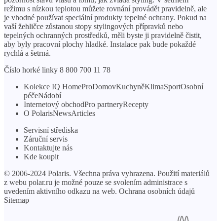
režimu s nízkou teplotou můžete rovnání provádět pravidelně, ale
je vhodné používat speciální produkty tepelné ochrany. Pokud na
vaší žehličce zůstanou stopy stylingových přípravků nebo
tepelných ochranných prostředků, měli byste ji pravidelně čistit,
aby byly pracovní plochy hladké. Instalace pak bude pokaždé
rychlá a šetrná.
Číslo horké linky 8 800 700 11 78
Kolekce IQ HomeProDomovKuchyněKlimaSportOsobní
péčeNádobí
Internetový obchodPro partneryRecepty
O PolarisNewsArticles
Servisní střediska
Záruční servis
Kontaktujte nás
Kde koupit
© 2006-2024 Polaris. Všechna práva vyhrazena. Použití materiálů
z webu polar.ru je možné pouze se svolením administrace s
uvedením aktivního odkazu na web. Ochrana osobních údajů
Sitemap