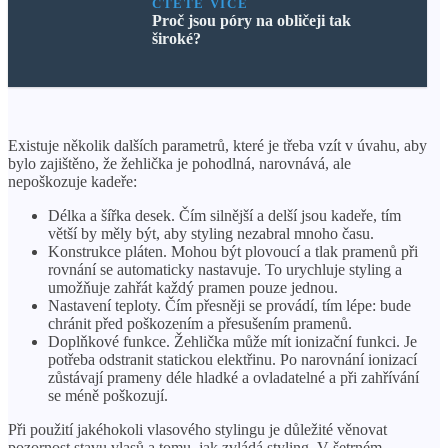
ČTĚTE VÍCE
Proč jsou póry na obličeji tak
široké?
Existuje několik dalších parametrů, které je třeba vzít v úvahu, aby
bylo zajištěno, že žehlička je pohodlná, narovnává, ale
nepoškozuje kadeře:
Délka a šířka desek. Čím silnější a delší jsou kadeře, tím
větší by měly být, aby styling nezabral mnoho času.
Konstrukce pláten. Mohou být plovoucí a tlak pramenů při
rovnání se automaticky nastavuje. To urychluje styling a
umožňuje zahřát každý pramen pouze jednou.
Nastavení teploty. Čím přesněji se provádí, tím lépe: bude
chránit před poškozením a přesušením pramenů.
Doplňkové funkce. Žehlička může mít ionizační funkci. Je
potřeba odstranit statickou elektřinu. Po narovnání ionizací
zůstávají prameny déle hladké a ovladatelné a při zahřívání
se méně poškozují.
Při použití jakéhokoli vlasového stylingu je důležité věnovat
pozornost stavu vlasů a tomu, jak zvládá styling. V šetrném