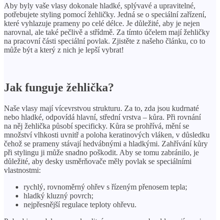
Aby byly vaše vlasy dokonale hladké, splývavé a upravitelné,
potřebujete styling pomocí žehličky. Jedná se o speciální zařízení,
které vyhlazuje prameny po celé délce. Je důležité, aby je nejen
narovnal, ale také pečlivě a střídmě. Za tímto účelem mají žehličky
na pracovní části speciální povlak. Zjistěte z našeho článku, co to
může být a který z nich je lepší vybrat!
Jak funguje žehlička?
Naše vlasy mají vícevrstvou strukturu. Za to, zda jsou kudrnaté
nebo hladké, odpovídá hlavní, střední vrstva – kůra. Při rovnání
na něj žehlička působí specificky. Kůra se prohřívá, mění se
množství vlhkosti uvnitř a poloha keratinových vláken, v důsledku
čehož se prameny stávají hedvábnými a hladkými. Zahřívání kůry
při stylingu ji může snadno poškodit. Aby se tomu zabránilo, je
důležité, aby desky usměrňovače měly povlak se speciálními
vlastnostmi:
rychlý, rovnoměrný ohřev s řízeným přenosem tepla;
hladký kluzný povrch;
nejpřesnější regulace teploty ohřevu.