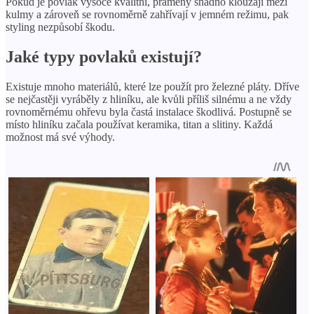
Pokud je povlak vysoce kvalitní, prameny snadno klouzají mezi
X
kulmy a zároveň se rovnoměrně zahřívají v jemném režimu, pak
styling nezpůsobí škodu.
Jaké typy povlaků existují?
Existuje mnoho materiálů, které lze použít pro železné pláty. Dříve
se nejčastěji vyráběly z hliníku, ale kvůli příliš silnému a ne vždy
rovnoměrnému ohřevu byla častá instalace škodlivá. Postupně se
místo hliníku začala používat keramika, titan a slitiny. Každá
možnost má své výhody.