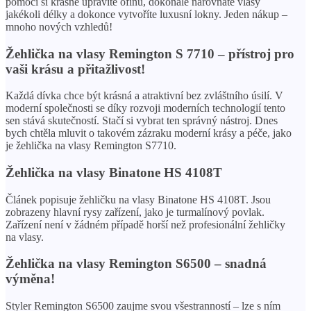
pomocí si krásně upravíte ofinu, dokonale narovnáte vlasy
jakékoli délky a dokonce vytvoříte luxusní lokny. Jeden nákup –
mnoho nových vzhledů!
Žehlička na vlasy Remington S 7710 – přístroj pro
vaši krásu a přitažlivost!
Každá dívka chce být krásná a atraktivní bez zvláštního úsilí. V
moderní společnosti se díky rozvoji moderních technologií tento
sen stává skutečností. Stačí si vybrat ten správný nástroj. Dnes
bych chtěla mluvit o takovém zázraku moderní krásy a péče, jako
je žehlička na vlasy Remington S7710.
Žehlička na vlasy Binatone HS 4108T
Článek popisuje žehličku na vlasy Binatone HS 4108T. Jsou
zobrazeny hlavní rysy zařízení, jako je turmalínový povlak.
Zařízení není v žádném případě horší než profesionální žehličky
na vlasy.
Žehlička na vlasy Remington S6500 – snadná
výměna!
Styler Remington S6500 zaujme svou všestranností – lze s ním