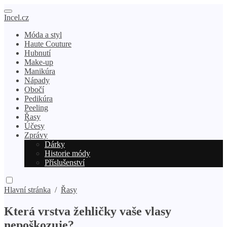
Incel.cz
Móda a styl
Haute Couture
Hubnutí
Make-up
Manikúra
Nápady
Obočí
Pedikúra
Peeling
Řasy
Účesy
Zprávy
Dárky
Historie módy
Příslušenství
Hlavní stránka
/
Řasy
Která vrstva žehličky vaše vlasy
nepoškozuje?