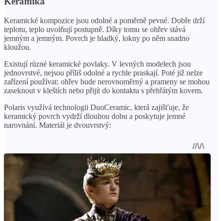
Keramika
Keramické kompozice jsou odolné a poměrně pevné. Dobře drží
teplotu, teplo uvolňují postupně. Díky tomu se ohřev stává
jemným a jemným. Povrch je hladký, lokny po něm snadno
kloužou.
Existují různé keramické povlaky. V levných modelech jsou
jednovrstvé, nejsou příliš odolné a rychle praskají. Poté již nelze
zařízení používat: ohřev bude nerovnoměrný a prameny se mohou
zaseknout v kleštích nebo přijít do kontaktu s přehřátým kovem.
Polaris využívá technologii DuoCeramic, která zajišťuje, že
keramický povrch vydrží dlouhou dobu a poskytuje jemné
narovnání. Materiál je dvouvrstvý: