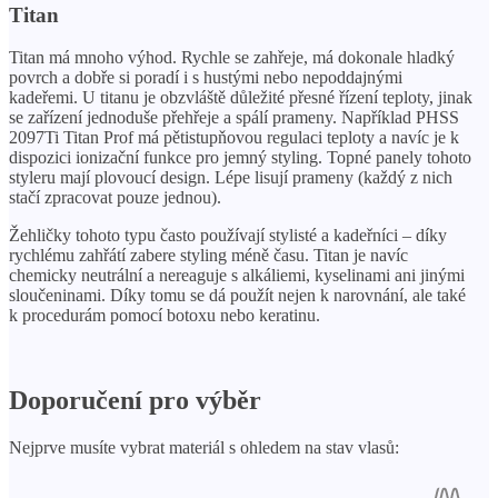
Titan
Titan má mnoho výhod. Rychle se zahřeje, má dokonale hladký
povrch a dobře si poradí i s hustými nebo nepoddajnými
kadeřemi. U titanu je obzvláště důležité přesné řízení teploty, jinak
se zařízení jednoduše přehřeje a spálí prameny. Například PHSS
2097Ti Titan Prof má pětistupňovou regulaci teploty a navíc je k
dispozici ionizační funkce pro jemný styling. Topné panely tohoto
styleru mají plovoucí design. Lépe lisují prameny (každý z nich
stačí zpracovat pouze jednou).
Žehličky tohoto typu často používají stylisté a kadeřníci – díky
rychlému zahřátí zabere styling méně času. Titan je navíc
chemicky neutrální a nereaguje s alkáliemi, kyselinami ani jinými
sloučeninami. Díky tomu se dá použít nejen k narovnání, ale také
k procedurám pomocí botoxu nebo keratinu.
Doporučení pro výběr
Nejprve musíte vybrat materiál s ohledem na stav vlasů: