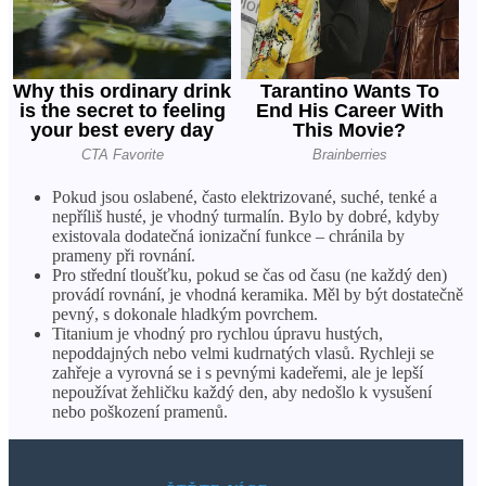
Pokud jsou oslabené, často elektrizované, suché, tenké a
nepříliš husté, je vhodný turmalín. Bylo by dobré, kdyby
existovala dodatečná ionizační funkce – chránila by
prameny při rovnání.
Pro střední tloušťku, pokud se čas od času (ne každý den)
provádí rovnání, je vhodná keramika. Měl by být dostatečně
pevný, s dokonale hladkým povrchem.
Titanium je vhodný pro rychlou úpravu hustých,
nepoddajných nebo velmi kudrnatých vlasů. Rychleji se
zahřeje a vyrovná se i s pevnými kadeřemi, ale je lepší
nepoužívat žehličku každý den, aby nedošlo k vysušení
nebo poškození pramenů.