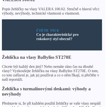
Popis žehličky na vlasy VALERA 100.02. Stručně o hlavní věci:
výhody, nevýhody, technické vlastnosti a vlastnosti.
ČTĚTE VÍCE
Co je charakteristické pro
rokokový styl obecně?
Žehlička na vlasy BaByliss ST270E
Chcete být každý den jiný? Nebo nemáte ráno čas na dlouhé
vlasy? Vyzkoušejte žehličku na vlasy BaByliss ST270E. O tom,
co toto zařízení je, jak jej používat a co o něm říkají, si přečtěte v
naší reportáži.
Žehlička s turmalínovými deskami: výhody a
nevýhody
Představte si, že při každém použití žehličky se vaše vlasy nespálí