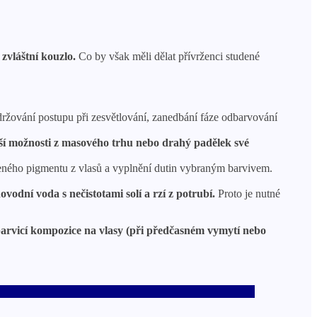
zvláštní kouzlo.
Co by však měli dělat přívrženci studené
ržování postupu při zesvětlování, zanedbání fáze odbarvování
ší možnosti z masového trhu nebo drahý padělek své
ozeného pigmentu z vlasů a vyplnění dutin vybraným barvivem.
odní voda s nečistotami solí a rzí z potrubí.
Proto je nutné
barvicí kompozice na vlasy (při předčasném vymytí nebo