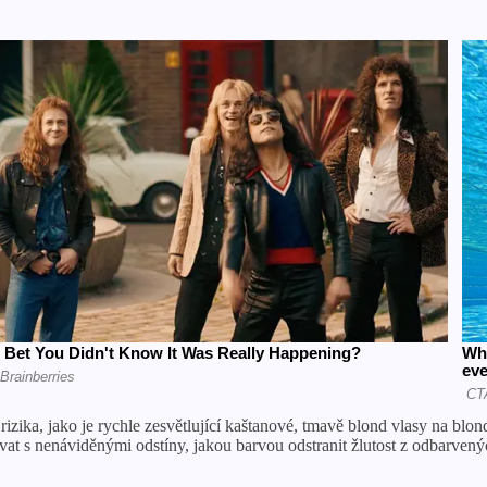
izika, jako je rychle zesvětlující kaštanové, tmavě blond vlasy na b
t s nenáviděnými odstíny, jakou barvou odstranit žlutost z odbarvených