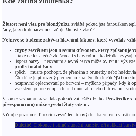
Kde začíná žloutenka?
Žlutost není věta pro blondýnku,
zvláště pokud jste fanouškem tepl
řady, jaký druh barvy odstraňuje žlutost z vlasů?
Nejprve se budeme zabývat hlavními faktory, které vyvolaly vzhle
chyby zesvětlení jsou hlavním důvodem, který způsobuje v
a také nedostatečné zkušenosti s barvením u kadeřníka zvyšují 
úspora barvy – nekvalitní a levná barva může ovlivnit i výslede
profesionální řady;
spěch – musíte pochopit, že přeměna z brunetky nebo hnědovlas
Čím lépe je přirozený pigment odstraněn, tím ideálnější bude tón
nesprávné oplachování po barvení – myšleno případy, kdy
k op
vyčištěné prameny opláchnout minerální nebo filtrovanou vodo
V tomto seznamu by se dalo pokračovat ještě dlouho.
Prostředky s p
přeexponování) může vyvolat žlutý odstín.
Věnujte pozornost funkcím zesvětlení tmavých a barvených vlasů do
Důležité!
Dokonce i přímé sluneční paprsky při aplikaci barviv