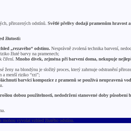
ých, přirozených odstínů.
Světlé přelivy dodají pramenům hravost a 
d žlutosti:
zhled „rezavého“ odstínu.
Nesprávně zvolená technika barvení, nedod
riziko žluté barvy na pramenech;
k čiření.
Mnoho dívek, zejména při barvení doma, nekupuje nejlep
é ženy na blondýnu je složitý proces, který zahrnuje odstranění přir
 a menší riziko “rzi”;
láchnutí barvicí kompozice z pramenů se používá neupravená vodov
u.
rošlou dobou použitelnosti, nedodržení stanovené doby působení 
ma.
a mohou vyvolat vzhled žlutého odstínu.