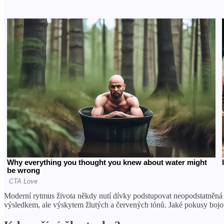
Moderní rytmus života někdy nutí dívky podstupovat neopodstatněná r
výsledkem, ale výskytem žlutých a červených tónů. Jaké pokusy bojova