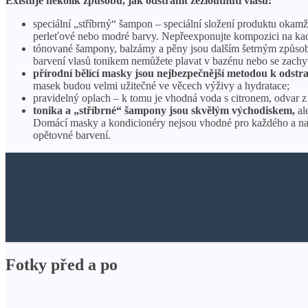
Existuje několik způsobů, jak odstranit zežloutnutí vlasů:
speciální „stříbrný“ šampon – speciální složení produktu okamž
perleťové nebo modré barvy. Nepřeexponujte kompozici na kade
tónované šampony, balzámy a pěny jsou dalším šetrným způsobem
barvení vlasů tonikem nemůžete plavat v bazénu nebo se zachytit
přírodní bělící masky jsou nejbezpečnější metodou k odstran
masek budou velmi užitečné ve věcech výživy a hydratace;
pravidelný oplach – k tomu je vhodná voda s citronem, odvar z 
tonika a „stříbrné“ šampony jsou skvělým východiskem,
al
Domácí masky a kondicionéry nejsou vhodné pro každého a na p
opětovné barvení.
Fotky před a po