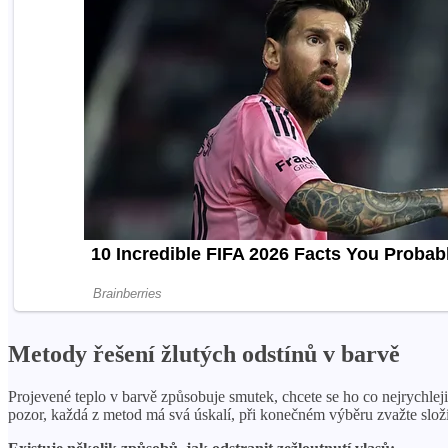
Metody řešení žlutých odstínů v barvě
Projevené teplo v barvě způsobuje smutek, chcete se ho co nejrychleji
pozor, každá z metod má svá úskalí, při konečném výběru zvažte složi