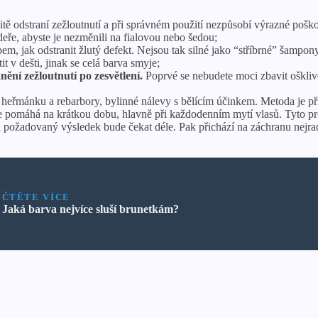
itě odstraní zežloutnutí a při správném použití nezpůsobí výrazné pošk
ře, abyste je nezměnili na fialovou nebo šedou;
, jak odstranit žlutý defekt. Nejsou tak silné jako “stříbrné” šampon
 v dešti, jinak se celá barva smyje;
ění zežloutnutí po zesvětlení.
Poprvé se nebudete moci zbavit ošklivéh
heřmánku a rebarbory, bylinné nálevy s bělícím účinkem. Metoda je přir
e pomáhá na krátkou dobu, hlavně při každodenním mytí vlasů. Tyto pro
ožadovaný výsledek bude čekat déle. Pak přichází na záchranu nejradi
ČTĚTE VÍCE
Jaká barva nejvíce sluší brunetkám?