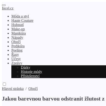
Incel.cz
Móda a styl
Haute Couture
Hubnutí
Make-up
Manikúra
Nápady
Obočí
Pedikúra
Peeling
Řasy
Účesy
Zprávy
Dárky
Historie módy
Příslušenství
Hlavní stránka
/
Obočí
Jakou barevnou barvou odstranit žlutost z