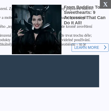
X
ození. Zpravidla se jedná o koncentrovaný přípravek fialové,
y a mohou vyžadovat několik použití. Buďte opatrní, při
o „tepla“, bude to trvat 3-4 přístupy, ale kromě zesvětlení
ozená a užitečná, ale proces bělení bude trvat trochu déle;
dukty se rychle smývají a vyžadují pravidelné používání.
kálnější metoda odstranění „žlutého“ problému – to je