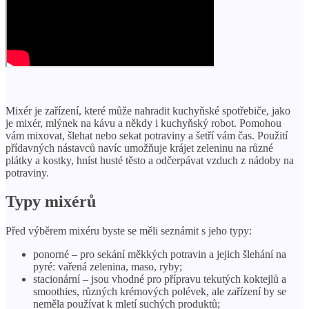
Mixér je zařízení, které může nahradit kuchyňské spotřebiče, jako
je mixér, mlýnek na kávu a někdy i kuchyňský robot. Pomohou
vám mixovat, šlehat nebo sekat potraviny a šetří vám čas. Použití
přídavných nástavců navíc umožňuje krájet zeleninu na různé
plátky a kostky, hníst husté těsto a odčerpávat vzduch z nádoby na
potraviny.
Typy mixérů
Před výběrem mixéru byste se měli seznámit s jeho typy:
ponorné – pro sekání měkkých potravin a jejich šlehání na
pyré: vařená zelenina, maso, ryby;
stacionární – jsou vhodné pro přípravu tekutých koktejlů a
smoothies, různých krémových polévek, ale zařízení by se
neměla používat k mletí suchých produktů;