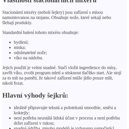
Stacionární mixéry (neboli šejkry) jsou zařízení s mísou
namontovanou na stojanu. Obsahuje nože, které sekají nebo
šlehají produkty.
Standardní balení tohoto mixéru obsahuje:
bydlení;
miska;
odnímatelné nože;
víko na nádobu.
Jejich použití je velmi snadné. Stačí vložit ingredience do mísy,
zavřít víko, zvolit program mletí a stisknout tlačítko start. Ale stojí
za to mít na paměti, že takové zařízení může jídlo pouze mlít,
nikoli řezat.
Hlavní výhody šejkrů:
ideálně připravujte tekutá a polotekutá smoothie, směsi a
koktejly;
není potřeba neustálá lidská účast v procesu a není potřeba
držet zařízení v rukou;
snadná údržba, mnoho modelů je vybaveno samočistící