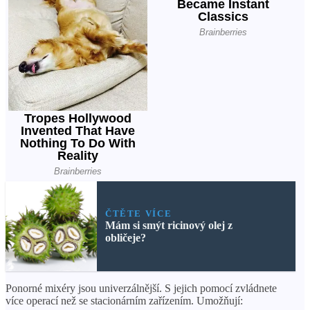
ČTĚTE VÍCE
Mám si smýt ricinový olej z
obličeje?
Ponorné mixéry jsou univerzálnější. S jejich pomocí zvládnete
více operací než se stacionárním zařízením. Umožňují: