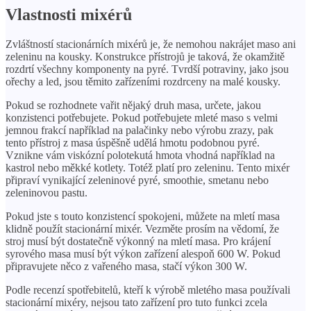
Vlastnosti mixérů
Zvláštností stacionárních mixérů je, že nemohou nakrájet maso ani
zeleninu na kousky. Konstrukce přístrojů je taková, že okamžitě
rozdrtí všechny komponenty na pyré. Tvrdší potraviny, jako jsou
ořechy a led, jsou těmito zařízeními rozdrceny na malé kousky.
Pokud se rozhodnete vařit nějaký druh masa, určete, jakou
konzistenci potřebujete. Pokud potřebujete mleté ​​maso s velmi
jemnou frakcí například na palačinky nebo výrobu zrazy, pak
tento přístroj z masa úspěšně udělá hmotu podobnou pyré.
Vznikne vám viskózní polotekutá hmota vhodná například na
kastrol nebo měkké kotlety. Totéž platí pro zeleninu. Tento mixér
připraví vynikající zeleninové pyré, smoothie, smetanu nebo
zeleninovou pastu.
Pokud jste s touto konzistencí spokojeni, můžete na mletí masa
klidně použít stacionární mixér. Vezměte prosím na vědomí, že
stroj musí být dostatečně výkonný na mletí masa. Pro krájení
syrového masa musí být výkon zařízení alespoň 600 W. Pokud
připravujete něco z vařeného masa, stačí výkon 300 W.
Podle recenzí spotřebitelů, kteří k výrobě mletého masa používali
stacionární mixéry, nejsou tato zařízení pro tuto funkci zcela