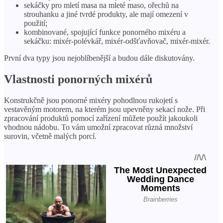
sekáčky pro mletí masa na mleté ​​maso, ořechů na
strouhanku a jiné tvrdé produkty, ale mají omezení v
použití;
kombinované, spojující funkce ponorného mixéru a
sekáčku: mixér-polévkář, mixér-odšťavňovač, mixér-mixér.
První dva typy jsou nejoblíbenější a budou dále diskutovány.
Vlastnosti ponorných mixérů
Konstrukčně jsou ponorné mixéry pohodlnou rukojetí s
vestavěným motorem, na kterém jsou upevněny sekací nože. Při
zpracování produktů pomocí zařízení můžete použít jakoukoli
vhodnou nádobu. To vám umožní zpracovat různá množství
surovin, včetně malých porcí.