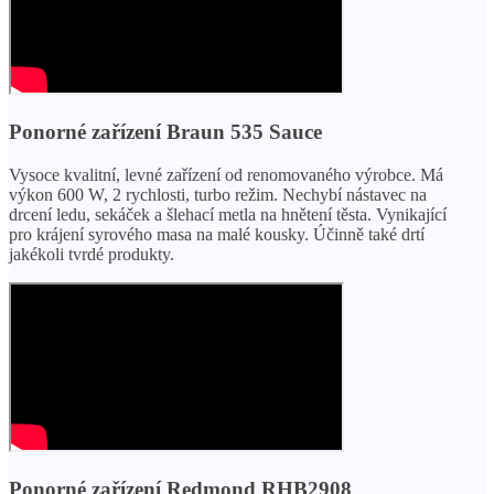
Ponorné zařízení Braun 535 Sauce
Vysoce kvalitní, levné zařízení od renomovaného výrobce. Má
výkon 600 W, 2 rychlosti, turbo režim. Nechybí nástavec na
drcení ledu, sekáček a šlehací metla na hnětení těsta. Vynikající
pro krájení syrového masa na malé kousky. Účinně také drtí
jakékoli tvrdé produkty.
Ponorné zařízení Redmond RHB2908