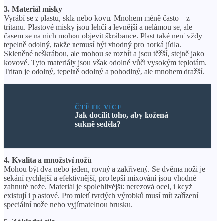
3. Materiál misky
Vyrábí se z plastu, skla nebo kovu. Mnohem méně často – z
tritanu. Plastové misky jsou lehčí a levnější a nelámou se, ale
časem se na nich mohou objevit škrábance. Plast také není vždy
tepelně odolný, takže nemusí být vhodný pro horká jídla.
Skleněné neškrábou, ale mohou se rozbít a jsou těžší, stejně jako
kovové. Tyto materiály jsou však odolné vůči vysokým teplotám.
Tritan je odolný, tepelně odolný a pohodlný, ale mnohem dražší.
ČTĚTE VÍCE
Jak docílit toho, aby kožená
sukně seděla?
4. Kvalita a množství nožů
Mohou být dva nebo jeden, rovný a zakřivený. Se dvěma noži je
sekání rychlejší a efektivnější, pro lepší mixování jsou vhodné
zahnuté nože. Materiál je spolehlivější: nerezová ocel, i když
existují i ​​plastové. Pro mletí tvrdých výrobků musí mít zařízení
speciální nože nebo vyjímatelnou brusku.