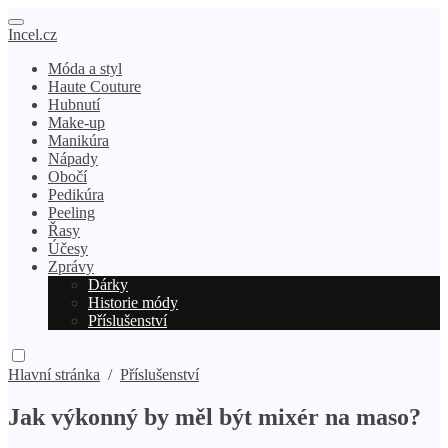
Incel.cz
Móda a styl
Haute Couture
Hubnutí
Make-up
Manikúra
Nápady
Obočí
Pedikúra
Peeling
Řasy
Účesy
Zprávy
Dárky
Historie módy
Příslušenství
Hlavní stránka
/
Příslušenství
Jak výkonný by měl být mixér na maso?