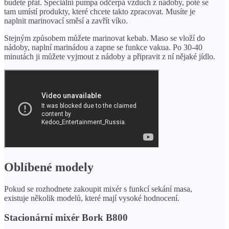
budete přát. Speciální pumpa odčerpá vzduch z nádoby, poté se
tam umístí produkty, které chcete takto zpracovat. Musíte je
naplnit marinovací směsí a zavřít víko.
Stejným způsobem můžete marinovat kebab. Maso se vloží do
nádoby, naplní marinádou a zapne se funkce vakua. Po 30-40
minutách ji můžete vyjmout z nádoby a připravit z ní nějaké jídlo.
Oblíbené modely
Pokud se rozhodnete zakoupit mixér s funkcí sekání masa,
existuje několik modelů, které mají vysoké hodnocení.
Stacionární mixér Bork B800