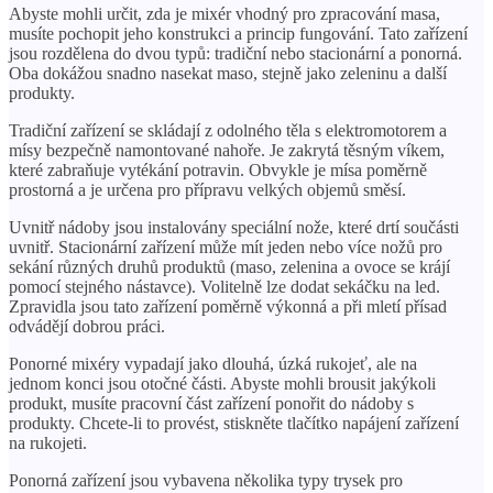
Abyste mohli určit, zda je mixér vhodný pro zpracování masa,
musíte pochopit jeho konstrukci a princip fungování. Tato zařízení
jsou rozdělena do dvou typů: tradiční nebo stacionární a ponorná.
Oba dokážou snadno nasekat maso, stejně jako zeleninu a další
produkty.
Tradiční zařízení se skládají z odolného těla s elektromotorem a
mísy bezpečně namontované nahoře. Je zakrytá těsným víkem,
které zabraňuje vytékání potravin. Obvykle je mísa poměrně
prostorná a je určena pro přípravu velkých objemů směsí.
Uvnitř nádoby jsou instalovány speciální nože, které drtí součásti
uvnitř. Stacionární zařízení může mít jeden nebo více nožů pro
sekání různých druhů produktů (maso, zelenina a ovoce se krájí
pomocí stejného nástavce). Volitelně lze dodat sekáčku na led.
Zpravidla jsou tato zařízení poměrně výkonná a při mletí přísad
odvádějí dobrou práci.
Ponorné mixéry vypadají jako dlouhá, úzká rukojeť, ale na
jednom konci jsou otočné části. Abyste mohli brousit jakýkoli
produkt, musíte pracovní část zařízení ponořit do nádoby s
produkty. Chcete-li to provést, stiskněte tlačítko napájení zařízení
na rukojeti.
Ponorná zařízení jsou vybavena několika typy trysek pro