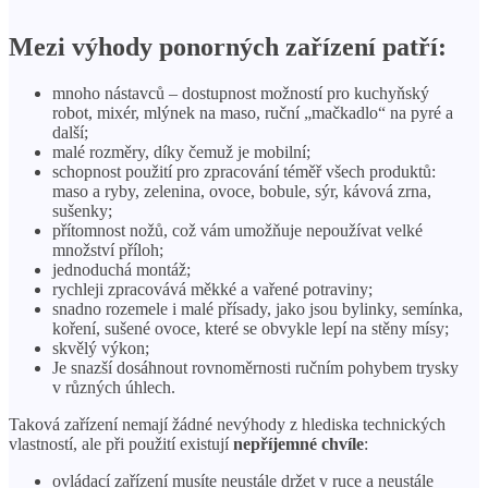
Mezi výhody ponorných zařízení patří:
mnoho nástavců – dostupnost možností pro kuchyňský
robot, mixér, mlýnek na maso, ruční „mačkadlo“ na pyré a
další;
malé rozměry, díky čemuž je mobilní;
schopnost použití pro zpracování téměř všech produktů:
maso a ryby, zelenina, ovoce, bobule, sýr, kávová zrna,
sušenky;
přítomnost nožů, což vám umožňuje nepoužívat velké
množství příloh;
jednoduchá montáž;
rychleji zpracovává měkké a vařené potraviny;
snadno rozemele i malé přísady, jako jsou bylinky, semínka,
koření, sušené ovoce, které se obvykle lepí na stěny mísy;
skvělý výkon;
Je snazší dosáhnout rovnoměrnosti ručním pohybem trysky
v různých úhlech.
Taková zařízení nemají žádné nevýhody z hlediska technických
vlastností, ale při použití existují
nepříjemné chvíle
:
ovládací zařízení musíte neustále držet v ruce a neustále