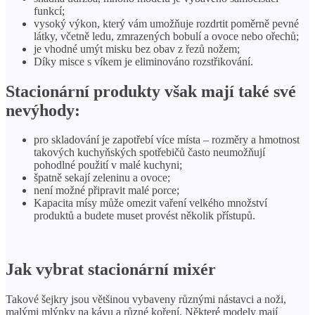
funkcí;
vysoký výkon, který vám umožňuje rozdrtit poměrně pevné
látky, včetně ledu, zmrazených bobulí a ovoce nebo ořechů;
je vhodné umýt misku bez obav z řezů nožem;
Díky misce s víkem je eliminováno rozstřikování.
Stacionární produkty však mají také své
nevýhody:
pro skladování je zapotřebí více místa – rozměry a hmotnost
takových kuchyňských spotřebičů často neumožňují
pohodlné použití v malé kuchyni;
špatně sekají zeleninu a ovoce;
není možné připravit malé porce;
Kapacita mísy může omezit vaření velkého množství
produktů a budete muset provést několik přístupů.
Jak vybrat stacionární mixér
Takové šejkry jsou většinou vybaveny různými nástavci a noži,
malými mlýnky na kávu a různé koření. Některé modely mají