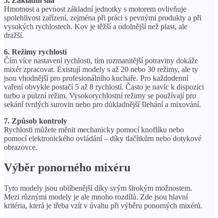
5. Základní síla
Hmotnost a pevnost základní jednotky s motorem ovlivňuje
spolehlivost zařízení, zejména při práci s pevnými produkty a při
vysokých rychlostech. Kov je těžší a odolnější než plast, ale
dražší.
6. Režimy rychlosti
Čím více nastavení rychlosti, tím rozmanitější potraviny dokáže
mixér zpracovat. Existují modely s až 20 nebo 30 režimy, ale ty
jsou vhodnější pro profesionálního kuchaře. Pro každodenní
vaření obvykle postačí 5 až 8 rychlostí. Často je navíc k dispozici
turbo a pulzní režim. Vysokorychlostní režimy se používají pro
sekání tvrdých surovin nebo pro důkladnější šlehání a mixování.
7. Způsob kontroly
Rychlosti můžete měnit mechanicky pomocí knoflíku nebo
pomocí elektronického ovládání – díky tlačítkům nebo dotykové
obrazovce.
Výběr ponorného mixéru
Tyto modely jsou oblíbenější díky svým širokým možnostem.
Mezi různými modely je ale mnoho rozdílů. Zde jsou hlavní
kritéria, která je třeba vzít v úvahu při výběru ponorných mixérů.