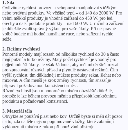
1. Síla
Ovlivňuje rychlost provozu a schopnost manipulovat s těžkými
nebo tvrdými produkty. Ve většině typů – od 140 do 2000 W. Pro
velmi měkké produkty je vhodné zařízení do 450 W, pro led,
ořechy a další podobné produkty – nad 600 W. U ručního zařízení
je důležité zvolit správný výkon pro vaše úkoly. Při nesprávné
volbě budete mít hodně namáhané ruce, nebo zařízení rychle
selže.
2. Režimy rychlosti
Ponorné modely mají rozsah od několika rychlostí do 30 a často
mají pulzní a turbo režimy. Malý počet rychlostí je vhodný pro
nejjednodušší úkoly. Je však žádoucí, aby měl mixér širší rozsah
pro zpracování různých přísad a plynulé nastavení režimů. Čím
vyšší rychlost, tím důkladněji můžete produkty sekat, šlehat nebo
mixovat. A čím menší je krok změny rychlosti, tím snazší je
připravit požadovanou konzistenci směsi.
Různé rychlosti jsou u ponorného mixéru obzvláště důležité,
protože je lze během provozu měnit a přizpůsobit konkrétnímu
produktu a požadované konzistenci.
3. Materiál těla
Obvykle se používá plast nebo kov. Určitě byste si měli dát pozor
na to, zda na těle nejsou pogumované vložky, které zabraňují
vyklouznutí mixéru z rukou při používání přístroje.