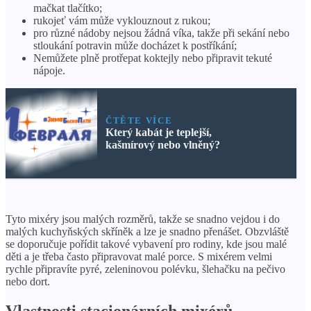
mačkat tlačítko;
rukojeť vám může vyklouznout z rukou;
pro různé nádoby nejsou žádná víka, takže při sekání nebo
stloukání potravin může docházet k postříkání;
Nemůžete plně protřepat koktejly nebo připravit tekuté
nápoje.
ČTĚTE VÍCE
Který kabát je teplejší,
kašmírový nebo vlněný?
Tyto mixéry jsou malých rozměrů, takže se snadno vejdou i do
malých kuchyňských skříněk a lze je snadno přenášet. Obzvláště
se doporučuje pořídit takové vybavení pro rodiny, kde jsou malé
děti a je třeba často připravovat malé porce. S mixérem velmi
rychle připravíte pyré, zeleninovou polévku, šlehačku na pečivo
nebo dort.
Vlastnosti stacionárních mixérů