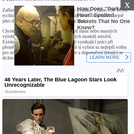
X
Zařízení má nízkou cenu, ale je vysoce kvalitní. Výkon 750 W, 12
rychlostí, turbo režim. Mixér skvěle krájí zeleninu a maso, stejně
jako další produkty. Má nízkou hladinu hluku.
Chcete-li použít mixér ke krájení a mletí masa nebo masných
výrobků, prostudujte si vlastnosti různých modelů mixérů.
Existuje mnoho modelů, které odvádějí vynikající práci při
přeměně masa na mleté ​​maso. Chcete-li si vybrat tu nejlepší volbu
pro sebe, přečtěte si zákaznické recenze a doporučení týkající se
těchto zařízení.