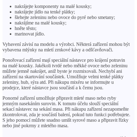
nakrájejte komponenty na malé kousky;
nakrájejte jídlo na tenké plátky;
šlehejte zeleninu nebo ovoce do pyré nebo smetany;
nakrájíme na malé kousky;
hněte těsto;
marinovat jídlo.
Vybavení závisí na modelu a výrobci. Některá zařízení mohou být
vybavena mlýnky na mletí zrnkové kávy a odšťavňovači.
Ponořovací zařízení mají speciální nástavce pro krájení potravin
na malé kousky. Jakékoli tvrdé nebo měkké ovoce nebo zeleninu
můžete jemně nakrájet, aniž byste je rozmixovali. Nechybí ani
zařízení na skartování součástek. Umožňuje velmi tenké plátky
zeleniny, hub, sýra atd. Při nákupu mixéru se informujte u
prodejce, které nástavce jsou součástí a k čemu jsou.
Ponorné zařízení umožňuje připravit mleté ​​maso nebo ryby
jemným nasekáním surovin. K tomuto účelu slouží speciální
sekací nástavec na sekání masa. Při nákupu zařízení nezapomeňte
zkontrolovat, zda je součástí balení, pokud tuto funkci potřebujete.
S jeho pomocí můžete snadno umlít syrové maso a připravit řízky
nebo jiné pokrmy z mletého masa.