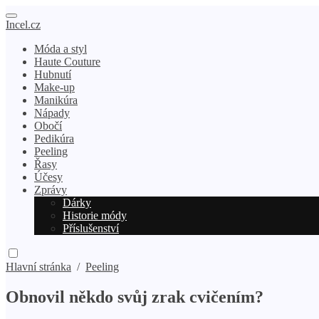
Incel.cz
Móda a styl
Haute Couture
Hubnutí
Make-up
Manikúra
Nápady
Obočí
Pedikúra
Peeling
Řasy
Účesy
Zprávy
Dárky
Historie módy
Příslušenství
Hlavní stránka
/
Peeling
Obnovil někdo svůj zrak cvičením?