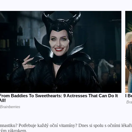
astiku? Potřebuje každý oční vitamíny? Dnes si spolu s očními lékaři 
ckým zákrokem.