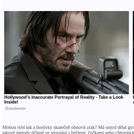
Mohou rybí tuk a borůvky skutečně obnovit zrak? Má smysl dělat gymn
takové metody účinné ve srovnání s brýlemi, čočkami nebo chirurgi