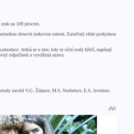
 zrak na 100 procent.
, nemohou obnovit zrakovou ostrost. Zaručený efekt poskytnou
modace. Jedná se o stav, kdy se oční svaly křečí, napínají
rávný odpočinek a vyvážená strava.
í metody navrhl V.G. Ždanov, M.S. Norbekov, E.S. Avetisov.