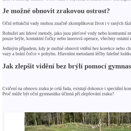
Je možné obnovit zrakovou ostrost?
Oční refrakční vady mohou značně zkomplikovat život i v raných fázíc
Bohužel ani lidové metody, jako jsou pleťové vody nebo kontrastní m
pouze brýle, kontaktní čočky nebo laserová operace, všechny ostatní 
Jediným případem, kdy je možné obnovit vidění bez korekce nebo chiru
vazy a brání čočce v pohybu. Hlavními metodami léčby falešné krátkoz
Jak zlepšit vidění bez brýlí pomocí gymnas
Cvičení na obnovu zraku je celá řada, existují dokonce i speciální k
Proč může být oční gymnastika účinná při zlepšování zraku?