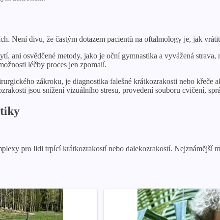
h. Není divu, že častým dotazem pacientů na oftalmology je, jak vrátit
ytí, ani osvědčené metody, jako je oční gymnastika a vyvážená strava
možnosti léčby proces jen zpomalí.
rgického zákroku, je diagnostika falešné krátkozrakosti nebo křeče ako
rakosti jsou snížení vizuálního stresu, provedení souboru cvičení, sp
tiky
omplexy pro lidi trpící krátkozrakostí nebo dalekozrakostí. Nejznámějš