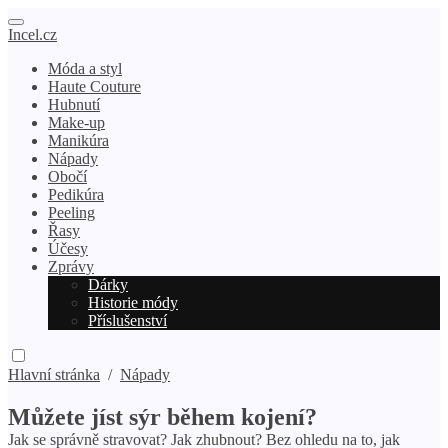
Incel.cz
Móda a styl
Haute Couture
Hubnutí
Make-up
Manikúra
Nápady
Obočí
Pedikúra
Peeling
Řasy
Účesy
Zprávy
Dárky
Historie módy
Příslušenství
Hlavní stránka
/
Nápady
Můžete jíst sýr během kojení?
Jak se správně stravovat? Jak zhubnout? Bez ohledu na to, jak