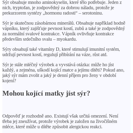
Sýr obsahuje mnoho aminokyselin, které tělo potřebuje. Jeden z
nich, tryptofan, je zodpovědný za dobrou náladu, protože je
prekurzorem syntézy „hormonu radosti“ – serotoninu.
Sýr je skutečnou zásobárnou minerálů. Obsahuje například hodně
vápníku, který zajišťuje pevnost kostí, zubů a také je zodpovědný
za normální svalové kontrakce. Vápník ovlivňuje kontrakce
především srdečního svalu – myokardu.
Sýry obsahují také vitamíny D, které stimulují imunitní systém,
udržují pevnost kostí, regulují přibírání na váze, růst atd.
Sýr je stále mléčný výrobek a vyvstává otázka: může ho jíst
každý, a zejména, uškodí kojící matce a jejímu dítěti? Pokud ano,
jaký sýr mám zvolit a jaký je denní příjem pro ženy v období
kojení?
Mohou kojící matky jíst sýr?
Odpověď je rozhodně ano. Existují však určitá omezení. Není
třeba jej zneužívat, protože výrobek je založen na živočišném
mléce, které může u dítěte způsobit alergickou reakci.