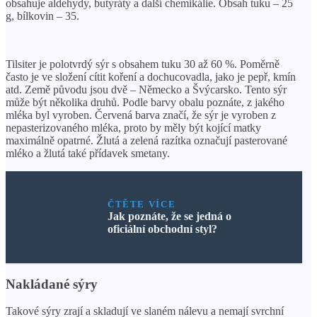
obsahuje aldehydy, butyráty a další chemikálie. Obsah tuku – 25
g, bílkovin – 35.
Tilsiter je polotvrdý sýr s obsahem tuku 30 až 60 %. Poměrně
často je ve složení cítit koření a dochucovadla, jako je pepř, kmín
atd. Země původu jsou dvě – Německo a Švýcarsko. Tento sýr
může být několika druhů. Podle barvy obalu poznáte, z jakého
mléka byl vyroben. Červená barva značí, že sýr je vyroben z
nepasterizovaného mléka, proto by měly být kojící matky
maximálně opatrné. Žlutá a zelená razítka označují pasterované
mléko a žlutá také přídavek smetany.
ČTĚTE VÍCE
Jak poznáte, že se jedná o
oficiální obchodní styl?
Nakládané sýry
Takové sýry zrají a skladují ve slaném nálevu a nemají svrchní