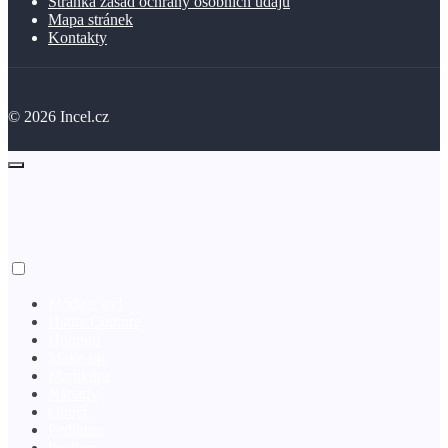
Stránka zásad ochrany osobních údajů
Mapa stránek
Kontakty
©
2026
Incel.cz
Móda a styl
Haute Couture
Hubnutí
Make-up
Manikúra
Nápady
Obočí
Pedikúra
Peeling