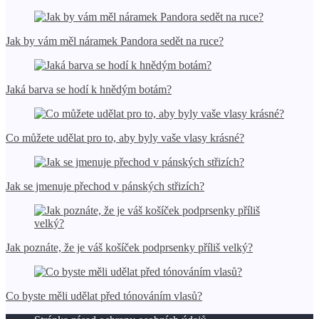
Jak by vám měl náramek Pandora sedět na ruce?
Jaká barva se hodí k hnědým botám?
Co můžete udělat pro to, aby byly vaše vlasy krásné?
Jak se jmenuje přechod v pánských střizích?
Jak poznáte, že je váš košíček podprsenky příliš velký?
Co byste měli udělat před tónováním vlasů?