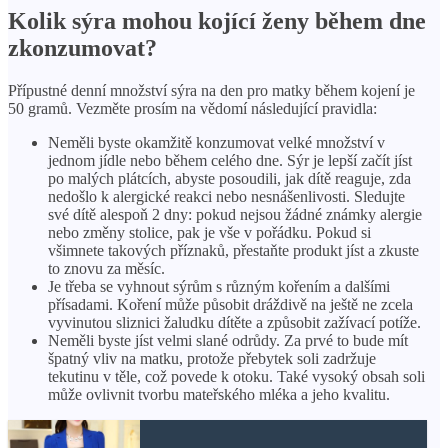
Kolik sýra mohou kojící ženy během dne
zkonzumovat?
Přípustné denní množství sýra na den pro matky během kojení je
50 gramů. Vezměte prosím na vědomí následující pravidla:
Neměli byste okamžitě konzumovat velké množství v
jednom jídle nebo během celého dne. Sýr je lepší začít jíst
po malých plátcích, abyste posoudili, jak dítě reaguje, zda
nedošlo k alergické reakci nebo nesnášenlivosti. Sledujte
své dítě alespoň 2 dny: pokud nejsou žádné známky alergie
nebo změny stolice, pak je vše v pořádku. Pokud si
všimnete takových příznaků, přestaňte produkt jíst a zkuste
to znovu za měsíc.
Je třeba se vyhnout sýrům s různým kořením a dalšími
přísadami. Koření může působit dráždivě na ještě ne zcela
vyvinutou sliznici žaludku dítěte a způsobit zažívací potíže.
Neměli byste jíst velmi slané odrůdy. Za prvé to bude mít
špatný vliv na matku, protože přebytek soli zadržuje
tekutinu v těle, což povede k otoku. Také vysoký obsah soli
může ovlivnit tvorbu mateřského mléka a jeho kvalitu.