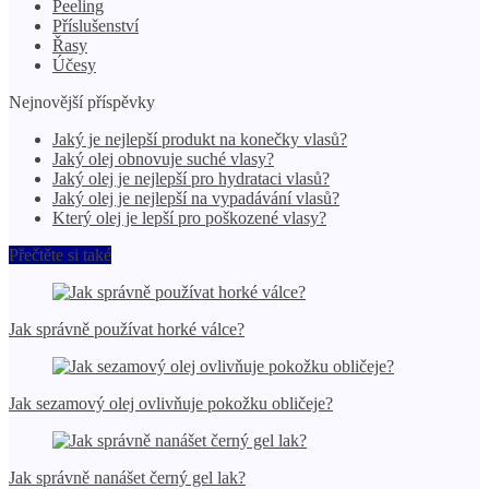
Peeling
Příslušenství
Řasy
Účesy
Nejnovější příspěvky
Jaký je nejlepší produkt na konečky vlasů?
Jaký olej obnovuje suché vlasy?
Jaký olej je nejlepší pro hydrataci vlasů?
Jaký olej je nejlepší na vypadávání vlasů?
Který olej je lepší pro poškozené vlasy?
Přečtěte si také
Jak správně používat horké válce?
Jak sezamový olej ovlivňuje pokožku obličeje?
Jak správně nanášet černý gel lak?