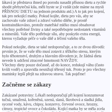
lákavá je představa ihned po porodu nasadit přísnou dietu a rychle
shodit přebytečná kila, měli byste se jí vzdát (zde máme na mysli
PŘÍSNOU DIETU na jednom produktu atd.) A to jak pro kojení,
tak pro nekojící matky. Pokud kojíte, dieta pro vás, aby se
zachovalo vaše zdraví a zdraví vašeho dítěte, je prostě
kontraindikováno, protože mateřské mléko musí obsahovat
všechny potřebné živiny a také nepotřebujete nedostatek vitamínů
a minerálů. Vaše tělo potřebuje sílu, aby poskytlo extra energii,
kterou vyžaduje péče o vaše dítě a léčení vašeho těla.
Pokud nekojíte, dieta se také nedoporučuje, a to ze dvou důvodů:
prvním je, že se vaše tělo musí zotavit z těžkého stresu, kterým
bylo těhotenství, druhým a hlavním důvodem je, že žádná dieta
nevede k udržení ztracené hmotnosti NAVŽDY.
Všechny diety pouze dočasně, až do konce, redukují váhu (často
kvůli vodě) a zpravidla nesnižují tělesný tuk. Proto je pro všechny
maminky lepší přejít na zdravou stravu. Tak pojďme!
Začněme se zákazy
Zakázané potraviny: Lékaři nedoporučují při kojení konzumovat
tučná, smažená, kořeněná, uzená, slaná, škrobová a sladká jídla,
sycené vody, kávu, chipsy, konzervy, červené ovoce, hrozny,
citrusy, tropické ovoce a čokoládu. Kojící matka by se měla zcela