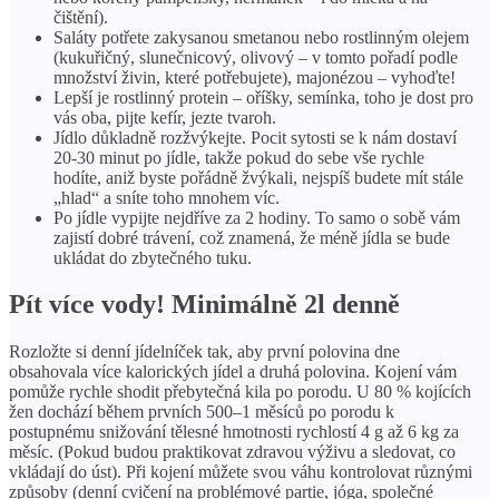
čištění).
Saláty potřete zakysanou smetanou nebo rostlinným olejem
(kukuřičný, slunečnicový, olivový – v tomto pořadí podle
množství živin, které potřebujete), majonézou – vyhoďte!
Lepší je rostlinný protein – oříšky, semínka, toho je dost pro
vás oba, pijte kefír, jezte tvaroh.
Jídlo důkladně rozžvýkejte. Pocit sytosti se k nám dostaví
20-30 minut po jídle, takže pokud do sebe vše rychle
hodíte, aniž byste pořádně žvýkali, nejspíš budete mít stále
„hlad“ a sníte toho mnohem víc.
Po jídle vypijte nejdříve za 2 hodiny. To samo o sobě vám
zajistí dobré trávení, což znamená, že méně jídla se bude
ukládat do zbytečného tuku.
Pít více vody! Minimálně 2l denně
Rozložte si denní jídelníček tak, aby první polovina dne
obsahovala více kalorických jídel a druhá polovina. Kojení vám
pomůže rychle shodit přebytečná kila po porodu. U 80 % kojících
žen dochází během prvních 500–1 měsíců po porodu k
postupnému snižování tělesné hmotnosti rychlostí 4 g až 6 kg za
měsíc. (Pokud budou praktikovat zdravou výživu a sledovat, co
vkládají do úst). Při kojení můžete svou váhu kontrolovat různými
způsoby (denní cvičení na problémové partie, jóga, společné