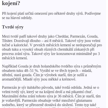
kojení?
Při kojení platí určitá omezení pro některé druhy sýrů. Podívejme
se na hlavní odrůdy.
Tvrdé sýry
Mezi tvrdé patří takové druhy jako Cheddar, Parmezán, Gouda,
Tilsiter. Dozrávají dlouho – asi 8 měsíců. Takové sýry jsou velmi
tučné a kalorické. V prvních měsících krmení se nedoporučují pro
obsah tuku a vysoký obsah různých chemikálií získaných při
procesu zrání sýra. Takové sýry lze konzumovat minimálně po 3
měsících krmení.
Například Gouda je druh holandského tvrdého sýra s průměrným
obsahem tuku 48–51 %. Vyrábí se ve třech typech – mladá,
střední, stará gouda. Čím je výrobek starší, tím je sušší a
aromatičtější. Mladé sýry jsou měkké a krémové.
Parmezán je sýr italského původu, také tvrdá odrůda. Jedná se o
velmi tvrdý sýr, který se na krájení drolí a má pikantní chuť.
Maximální doba zrání tohoto sýra je 36 měsíců. Čím je starší, tím
je voňavější. Parmezán obsahuje velké množství glutamanu
sodného, ​​který se přirozeně dostává do složení. Tento typ také