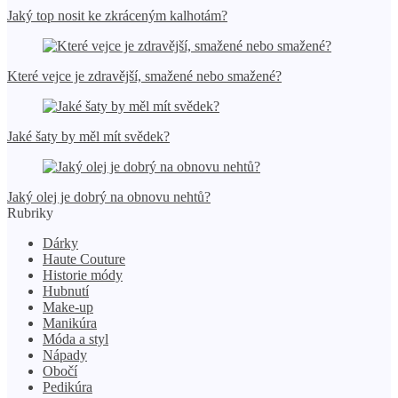
Jaký top nosit ke zkráceným kalhotám?
Které vejce je zdravější, smažené nebo smažené?
Jaké šaty by měl mít svědek?
Jaký olej je dobrý na obnovu nehtů?
Rubriky
Dárky
Haute Couture
Historie módy
Hubnutí
Make-up
Manikúra
Móda a styl
Nápady
Obočí
Pedikúra