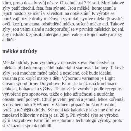
kůru, proto dostaly svůj název. Obsahují asi 7 % soli. Mezi takové
sýry patří chechil, feta, feta sýr atd. Jsou měkké, homogenní a
jejich hustota se mění v závislosti na době zrání. K výrobě se
používají různé druhy mléčných výrobků: syrové mléko (kravské,
ovčí, kozí), smetana, odstředěné mléko, sušené mléko atd. Takové
sýry jsou velmi slané a nedoporučují se v prvních měsících kojení,
aby nedošlo k způsobit alergie a jiné reakce u kojící matky.matky
a dítěte.
měkké odrůdy
Měkké odrůdy jsou vyráběny z nepasterizovaného čerstvého
mléka s přídavkem speciální bakteriální startovací kultury. Takové
sýry jsou mnohem méně tučné a nesolené, což bude ideální
varianta pro kojící matky a děti. Výbornou variantou je Light
Cream sýr od firmy Dolyubovo Farm. Je to úžasná kombinace
lehkosti, bohatosti a výživy. Tento sýr je vyroben podle receptury
vytvořené pro sportovce, takže o jeho užitečnosti a nutričním
obsahu není pochyb. Chuť je velmi jemná a jemná, lehce kořenitá.
S obsahem tuku 30% není v žádném případě horší než ostatní,
tvrdší a tučnější odrůdy. Sýr není tak kalorický jako jiné druhy a
množství bílkovin v něm je asi 28 g. Při výrobě sýra se výrobci
sýrů Dolyubovo Farm řídí recepturou a technologií výroby, proto
si zákazníci sýr tak oblíbili.