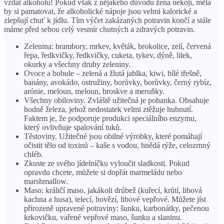
vzdát alkoholu! Pokud však z nějakého důvodu žena nekojí, měla
by si pamatovat, že alkoholické nápoje jsou velmi kalorické a
zlepšují chuť k jídlu. Tím výčet zakázaných potravin končí a stále
máme před sebou celý vesmír chutných a zdravých potravin.
Zelenina: brambory, mrkev, květák, brokolice, zelí, červená
řepa, ředkvičky, ředkvičky, cuketa, tykev, dýně, lilek,
okurky a všechny druhy zeleniny.
Ovoce a bobule – zelená a žlutá jablka, kiwi, bílé třešně,
banány, avokádo, ostružiny, borůvky, borůvky, černý rybíz,
arónie, meloun, meloun, broskve a meruňky.
Všechny obiloviny. Zvláště užitečná je pohanka. Obsahuje
hodně železa, jehož nedostatek velmi ztěžuje hubnutí.
Faktem je, že podporuje produkci speciálního enzymu,
který ovlivňuje spalování tuků.
Těstoviny. Užitečné jsou obilné výrobky, které pomáhají
očistit tělo od toxinů – kaše s vodou, hnědá rýže, celozrnný
chléb.
Zkuste ze svého jídelníčku vyloučit sladkosti. Pokud
opravdu chcete, můžete si dopřát marmeládu nebo
marshmallow.
Maso: králičí maso, jakákoli drůbež (kuřecí, krůtí, libová
kachna a husa), telecí, hovězí, libové vepřové. Můžete jíst
přirozeně upravené potraviny: šunku, karbonátky, pečenou
krkovičku, vařené vepřové maso, šunku a slaninu.