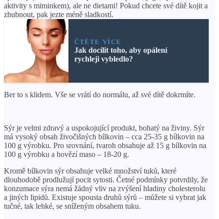
aktivity s miminkem), ale ne dietami! Pokud chcete své dítě kojit a
zhubnout, pak jezte méně sladkostí.
ČTĚTE VÍCE
Jak docílit toho, aby opálení
rychleji vybledlo?
Ber to s klidem. Vše se vrátí do normálu, až své dítě dokrmíte.
Sýr je velmi zdravý a uspokojující produkt, bohatý na živiny. Sýr
má vysoký obsah živočišných bílkovin – cca 25-35 g bílkovin na
100 g výrobku. Pro srovnání, tvaroh obsahuje až 15 g bílkovin na
100 g výrobku a hovězí maso – 18-20 g.
Kromě bílkovin sýr obsahuje velké množství tuků, které
dlouhodobě prodlužují pocit sytosti. Četné podmínky potvrdily, že
konzumace sýra nemá žádný vliv na zvýšení hladiny cholesterolu
a jiných lipidů. Existuje spousta druhů sýrů – můžete si vybrat jak
tučné, tak lehké, se sníženým obsahem tuku.