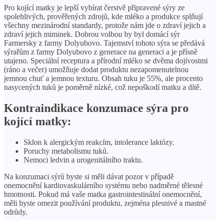
Pro kojící matky je lepší vybírat čerstvě připravené sýry ze
spolehlivých, prověřených zdrojů, kde mléko a produkce splňují
všechny mezinárodní standardy, protože nám jde o zdraví jejich a
zdraví jejich miminek. Dobrou volbou by byl domácí sýr
Farmersky z farmy Dolyubovo. Tajemství tohoto sýra se předává
sýrařům z farmy Dolyubovo z generace na generaci a je přísně
utajeno. Speciální receptura a přírodní mléko se dvěma dojivostmi
(ráno a večer) umožňuje dodat produktu nezapomenutelnou
jemnou chuť a jemnou texturu. Obsah tuku je 55%, ale procento
nasycených tuků je poměrně nízké, což nepoškodí matku a dítě.
Kontraindikace konzumace sýra pro
kojící matky:
Sklon k alergickým reakcím, intolerance laktózy.
Poruchy metabolismu tuků.
Nemoci ledvin a urogenitálního traktu.
Na konzumaci sýrů byste si měli dávat pozor v případě
onemocnění kardiovaskulárního systému nebo nadměrné tělesné
hmotnosti. Pokud má vaše matka gastrointestinální onemocnění,
měli byste omezit používání produktu, zejména plesnivé a mastné
odrůdy.