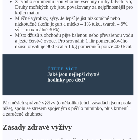
Z rybího sortimentu jsou vhodné všechny druhy bílých ryb;
Druhy mořských ryb jsou považovány za nejpřínosnější pro
kojící matku.
Mléčné výrobky, sýry. Je lepší je jíst nízkotučné nebo
nízkotučné (kefír, jogurt a mléko – 1% tuku, tvaroh – 5%,
sýr – maximálně 30%).
Místo džusů z obchodu pijte balenou nebo převařenou vodu
a jezte čerstvé ovoce. Pro srovnání: 1 litr pomerančového
džusu obsahuje 900 kcal a 1 kg pomerančů pouze 400 kcal.
ČTĚTE VÍCE
Jaké jsou nejlepší chytré
hodinky pro děti?
Pár měsíců správné výživy (o několika jejích zásadách jsem psala
níže), spolu se stresem spojeným s péčí o miminko, plus krmení –
a zaručeně zhubnete
Zásady zdravé výživy