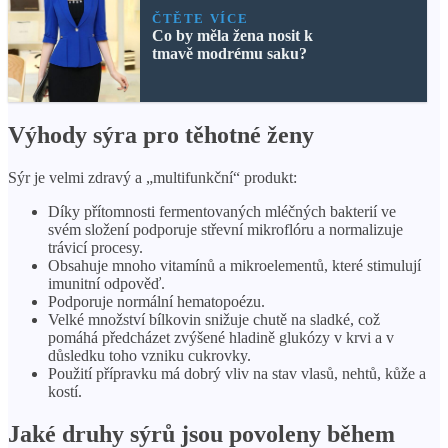
ČTĚTE VÍCE
Co by měla žena nosit k
tmavě modrému saku?
Výhody sýra pro těhotné ženy
Sýr je velmi zdravý a „multifunkční“ produkt:
Díky přítomnosti fermentovaných mléčných bakterií ve
svém složení podporuje střevní mikroflóru a normalizuje
trávicí procesy.
Obsahuje mnoho vitamínů a mikroelementů, které stimulují
imunitní odpověď.
Podporuje normální hematopoézu.
Velké množství bílkovin snižuje chutě na sladké, což
pomáhá předcházet zvýšené hladině glukózy v krvi a v
důsledku toho vzniku cukrovky.
Použití přípravku má dobrý vliv na stav vlasů, nehtů, kůže a
kostí.
Jaké druhy sýrů jsou povoleny během