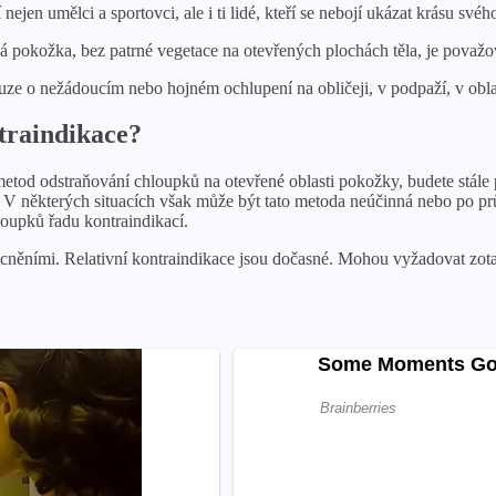
jen umělci a sportovci, ale i ti lidé, kteří se nebojí ukázat krásu svéh
 pokožka, bez patrné vegetace na otevřených plochách těla, je považov
e o nežádoucím nebo hojném ochlupení na obličeji, v podpaží, v oblast
traindikace?
od odstraňování chloupků na otevřené oblasti pokožky, budete stále př
ý. V některých situacích však může být tato metoda neúčinná nebo po
oupků řadu kontraindikací.
ocněními. Relativní kontraindikace jsou dočasné. Mohou vyžadovat zo