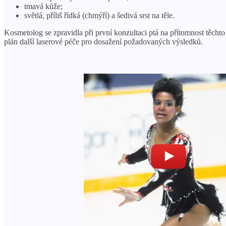
tmavá kůže;
světlá, příliš řídká (chmýří) a šedivá srst na těle.
Kosmetolog se zpravidla při první konzultaci ptá na přítomnost těcht
plán další laserové péče pro dosažení požadovaných výsledků.