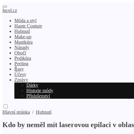
Incel.cz
Móda a styl
Haute Couture
Hubnutí
Make-up
Manikúra
Nápady
Obočí
Pedikúra
Peeling
Řasy
Účesy
Zprávy
Dárky
Historie módy
Příslušenství
Hlavní stránka
/
Hubnutí
Kdo by neměl mít laserovou epilaci v oblas