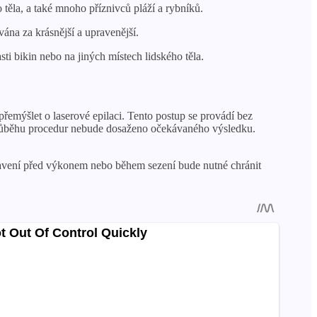
o těla, a také mnoho příznivců pláží a rybníků.
ána za krásnější a upravenější.
i bikin nebo na jiných místech lidského těla.
emýšlet o laserové epilaci. Tento postup se provádí bez
 průběhu procedur nebude dosaženo očekávaného výsledku.
tavení před výkonem nebo během sezení bude nutné chránit