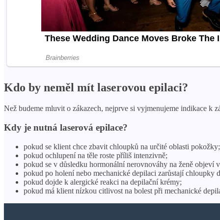
Kdo by neměl mít laserovou epilaci?
Než budeme mluvit o zákazech, nejprve si vyjmenujeme indikace k zákr
Kdy je nutná laserová epilace?
pokud se klient chce zbavit chloupků na určité oblasti pokožky;
pokud ochlupení na těle roste příliš intenzivně;
pokud se v důsledku hormonální nerovnováhy na ženě objeví vlas
pokud po holení nebo mechanické depilaci zarůstají chloupky 
pokud dojde k alergické reakci na depilační krémy;
pokud má klient nízkou citlivost na bolest při mechanické depil