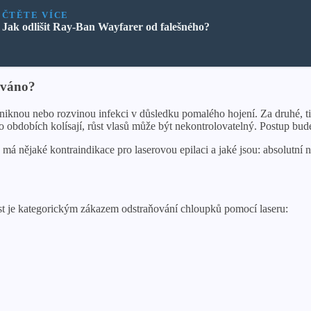
ČTĚTE VÍCE
Jak odlišit Ray-Ban Wayfarer od falešného?
ováno?
oniknou nebo rozvinou infekci v důsledku pomalého hojení. Za druhé, tit
o obdobích kolísají, růst vlasů může být nekontrolovatelný. Postup bude
 má nějaké kontraindikace pro laserovou epilaci a jaké jsou: absolutní n
nost je kategorickým zákazem odstraňování chloupků pomocí laseru: