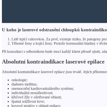
U koho je laserové odstranění chloupků kontraindik
Lidé trpící cukrovkou. Za prvé, existuje riziko, že patogeny pr
Těhotné ženy a kojící ženy. Protože hormonální hladiny v těcht
Při konzultaci s odborníkem bude moci každý klient přesně zjistit, zda
Absolutní kontraindikace laserové epilace
Absolutní kontraindikace laserové epilace jsou trvalé. Jejich přítom
onkologie;
diabetes mellitus;
onemocnění kardiovaskulárního systému;
individuální nesnášenlivost;
křečové žíly v ošetřované oblasti;
špatná srážlivost krve;
kovové protézy v oblasti epilace;