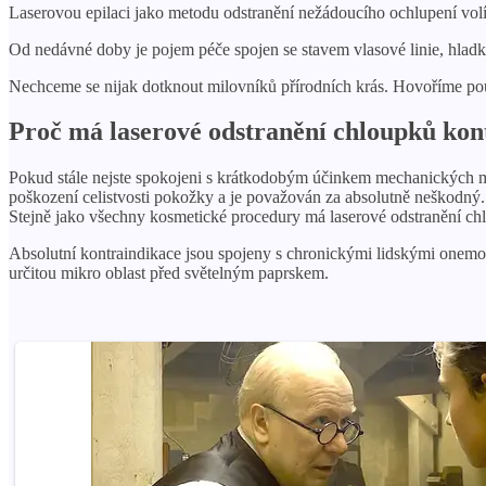
Laserovou epilaci jako metodu odstranění nežádoucího ochlupení volí ne
Od nedávné doby je pojem péče spojen se stavem vlasové linie, hladká
Nechceme se nijak dotknout milovníků přírodních krás. Hovoříme pouz
Proč má laserové odstranění chloupků kon
Pokud stále nejste spokojeni s krátkodobým účinkem mechanických met
poškození celistvosti pokožky a je považován za absolutně neškodn
Stejně jako všechny kosmetické procedury má laserové odstranění chl
Absolutní kontraindikace jsou spojeny s chronickými lidskými onem
určitou mikro oblast před světelným paprskem.