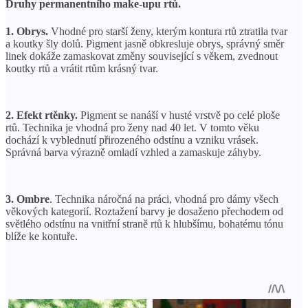
Druhy permanentního make-upu rtů.
1. Obrys.
Vhodné pro starší ženy, kterým kontura rtů ztratila tvar
a koutky šly dolů. Pigment jasně obkresluje obrys, správný směr
linek dokáže zamaskovat změny související s věkem, zvednout
koutky rtů a vrátit rtům krásný tvar.
2. Efekt rtěnky.
Pigment se nanáší v husté vrstvě po celé ploše
rtů. Technika je vhodná pro ženy nad 40 let. V tomto věku
dochází k vyblednutí přirozeného odstínu a vzniku vrásek.
Správná barva výrazně omladí vzhled a zamaskuje záhyby.
3. Ombre
. Technika náročná na práci, vhodná pro dámy všech
věkových kategorií. Roztažení barvy je dosaženo přechodem od
světlého odstínu na vnitřní straně rtů k hlubšímu, bohatému tónu
blíže ke kontuře.