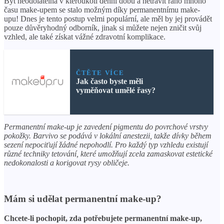
Být neodolatelná v kteroukoli denní dobu a netrávit ráno mnoho
času make-upem se stalo možným díky permanentnímu make-
upu! Dnes je tento postup velmi populární, ale měl by jej provádět
pouze důvěryhodný odborník, jinak si můžete nejen zničit svůj
vzhled, ale také získat vážné zdravotní komplikace.
ČTĚTE VÍCE
Jak často byste měli
vyměňovat umělé řasy?
Permanentní make-up je zavedení pigmentu do povrchové vrstvy
pokožky. Barvivo se podává v lokální anestezii, takže dívky během
sezení nepociťují žádné nepohodlí. Pro každý typ vzhledu existují
různé techniky tetování, které umožňují zcela zamaskovat estetické
nedokonalosti a korigovat rysy obličeje.
Mám si udělat permanentní make-up?
Chcete-li pochopit, zda potřebujete permanentní make-up,