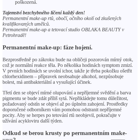
poškozená.
Tajemství bezchybného líčení každý den!
Permanentní make-up rtů, obočí, očního okolí od zkušených
kvalifikovaných umělců.
Permanentní make-up a tetovací studio OBLAKA BEAUTY v
Petrohradě!
Permanentní make-up: fáze hojení.
Bezprostředně po zákroku bude na obličeji pozorován mírný otok,
což je normální reakce těla. Po několika hodinách symptom zmizí.
V prvních hodinách se uvolní ichor, takže je třeba pokožku ošetřit
chlorhexidinem – přípravek neobsahuje alkohol, nezpůsobuje
bolest, má antibakteriální a vysušující účinek.
Třetí den se objeví mírné olupování a nepříjemné svědění a barva
pigmentu se bude zdát příliš sytá. Nepřikládejte tomu důležitost,
požadovaný odstín se objeví až po úplném zahojení. Prostředky
doporučené odborníkem vám pomohou odstranit nepříjemné
pocity. Aby se herpes po tetování rtů neobjevil, pokračujte v
užívání acykloviru další týden.
Odkud se berou krusty po permanentním make-
upu?