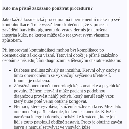
Kdo má přísně zakázáno používat proceduru?
Jako každá kosmetická procedura má i permanentní make-up své
kontraindikace. To je vysvětleno skutečností, že v procesu
zavádění barvícího pigmentu do vrstev dermis je narušena
integrita kůže, na kterou může tělo reagovat svým vlastním
způsobem.
Při ignorování kontraindikací mohou být komplikace po
kosmetickém zákroku vážné. Tetování obočí je přísně zakázáno
osobám s následujícími diagnózami a tělesnými charakteristikami:
Diabetes mellitus závislý na inzulínu. Krevní cévy osoby s
tímto onemocněním se vyznačují zvýšenou křehkostí.
Imunita je oslabena.
Závažná onemocnění neurologické, somatické a psychické
povahy. Během tetování může pacient s podobnou
diagnózou provést náhlý pohyb, který naruší stálý vzor, ​​
který bude poté velmi obtížné korigovat.
Nemoci, které vyvolávají snížení srážlivosti krve. Mezi tato
onemocnění patří leukémie, leukémie a anémie. Když je
narušena integrita dermis, dochází ke krvácení, které je u
lidí s touto patologií obtížné zastavit. Proto je obtížné zavést
barvu a nemusí setrvávat ve vrstvách kůže.