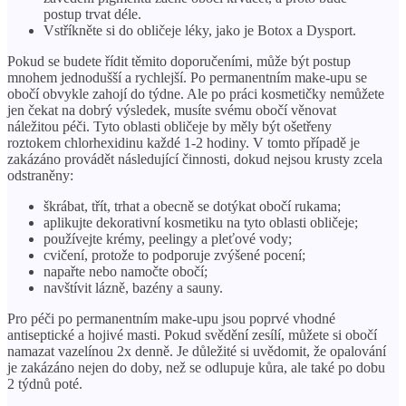
postup trvat déle.
Vstříkněte si do obličeje léky, jako je Botox a Dysport.
Pokud se budete řídit těmito doporučeními, může být postup
mnohem jednodušší a rychlejší. Po permanentním make-upu se
obočí obvykle zahojí do týdne. Ale po práci kosmetičky nemůžete
jen čekat na dobrý výsledek, musíte svému obočí věnovat
náležitou péči. Tyto oblasti obličeje by měly být ošetřeny
roztokem chlorhexidinu každé 1-2 hodiny. V tomto případě je
zakázáno provádět následující činnosti, dokud nejsou krusty zcela
odstraněny:
škrábat, třít, trhat a obecně se dotýkat obočí rukama;
aplikujte dekorativní kosmetiku na tyto oblasti obličeje;
používejte krémy, peelingy a pleťové vody;
cvičení, protože to podporuje zvýšené pocení;
napařte nebo namočte obočí;
navštívit lázně, bazény a sauny.
Pro péči po permanentním make-upu jsou poprvé vhodné
antiseptické a hojivé masti. Pokud svědění zesílí, můžete si obočí
namazat vazelínou 2x denně. Je důležité si uvědomit, že opalování
je zakázáno nejen do doby, než se odlupuje kůra, ale také po dobu
2 týdnů poté.