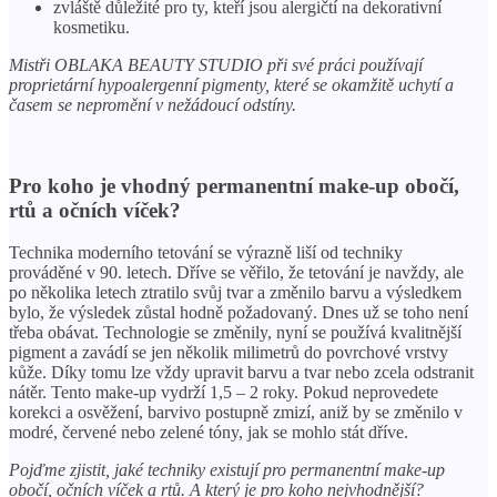
zvláště důležité pro ty, kteří jsou alergičtí na dekorativní
kosmetiku.
Mistři OBLAKA BEAUTY STUDIO při své práci používají
proprietární hypoalergenní pigmenty, které se okamžitě uchytí a
časem se nepromění v nežádoucí odstíny.
Pro koho je vhodný permanentní make-up obočí,
rtů a očních víček?
Technika moderního tetování se výrazně liší od techniky
prováděné v 90. letech. Dříve se věřilo, že tetování je navždy, ale
po několika letech ztratilo svůj tvar a změnilo barvu a výsledkem
bylo, že výsledek zůstal hodně požadovaný. Dnes už se toho není
třeba obávat. Technologie se změnily, nyní se používá kvalitnější
pigment a zavádí se jen několik milimetrů do povrchové vrstvy
kůže. Díky tomu lze vždy upravit barvu a tvar nebo zcela odstranit
nátěr. Tento make-up vydrží 1,5 – 2 roky. Pokud neprovedete
korekci a osvěžení, barvivo postupně zmizí, aniž by se změnilo v
modré, červené nebo zelené tóny, jak se mohlo stát dříve.
Pojďme zjistit, jaké techniky existují pro permanentní make-up
obočí, očních víček a rtů. A který je pro koho nejvhodnější?