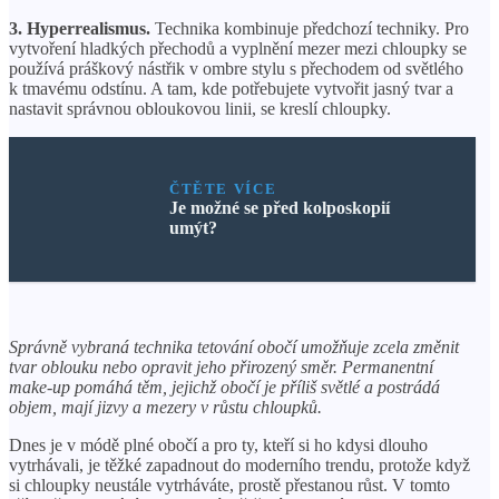
3. Hyperrealismus.
Technika kombinuje předchozí techniky. Pro
vytvoření hladkých přechodů a vyplnění mezer mezi chloupky se
používá práškový nástřik v ombre stylu s přechodem od světlého
k tmavému odstínu. A tam, kde potřebujete vytvořit jasný tvar a
nastavit správnou obloukovou linii, se kreslí chloupky.
ČTĚTE VÍCE
Je možné se před kolposkopií
umýt?
Správně vybraná technika tetování obočí umožňuje zcela změnit
tvar oblouku nebo opravit jeho přirozený směr. Permanentní
make-up pomáhá těm, jejichž obočí je příliš světlé a postrádá
objem, mají jizvy a mezery v růstu chloupků.
Dnes je v módě plné obočí a pro ty, kteří si ho kdysi dlouho
vytrhávali, je těžké zapadnout do moderního trendu, protože když
si chloupky neustále vytrháváte, prostě přestanou růst. V tomto