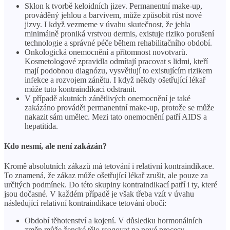
Sklon k tvorbě keloidních jizev. Permanentní make-up,
prováděný jehlou a barvivem, může způsobit růst nové
jizvy. I když vezmeme v úvahu skutečnost, že jehla
minimálně proniká vrstvou dermis, existuje riziko porušení
technologie a správné péče během rehabilitačního období.
Onkologická onemocnění a přítomnost novotvarů.
Kosmetologové zpravidla odmítají pracovat s lidmi, kteří
mají podobnou diagnózu, vysvětlují to existujícím rizikem
infekce a rozvojem zánětu. I když někdy ošetřující lékař
může tuto kontraindikaci odstranit.
V případě akutních zánětlivých onemocnění je také
zakázáno provádět permanentní make-up, protože se může
nakazit sám umělec. Mezi tato onemocnění patří AIDS a
hepatitida.
Kdo nesmí, ale není zakázán?
Kromě absolutních zákazů má tetování i relativní kontraindikace.
To znamená, že zákaz může ošetřující lékař zrušit, ale pouze za
určitých podmínek. Do této skupiny kontraindikací patří i ty, které
jsou dočasné. V každém případě je však třeba vzít v úvahu
následující relativní kontraindikace tetování obočí:
Období těhotenství a kojení. V důsledku hormonálních
změn může ženské tělo reagovat na nové procesy