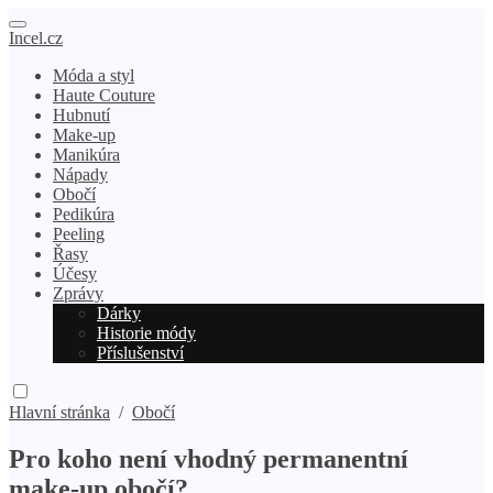
Incel.cz
Móda a styl
Haute Couture
Hubnutí
Make-up
Manikúra
Nápady
Obočí
Pedikúra
Peeling
Řasy
Účesy
Zprávy
Dárky
Historie módy
Příslušenství
Hlavní stránka
/
Obočí
Pro koho není vhodný permanentní
make-up obočí?