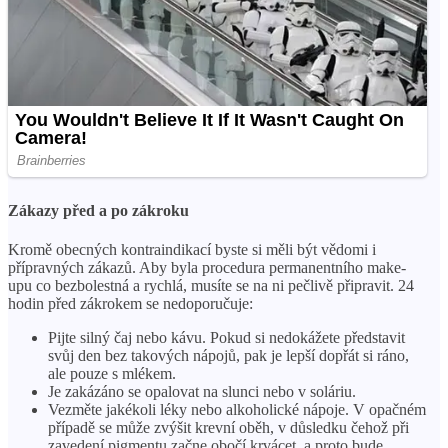
Zákazy před a po zákroku
Kromě obecných kontraindikací byste si měli být vědomi i
přípravných zákazů. Aby byla procedura permanentního make-
upu co bezbolestná a rychlá, musíte se na ni pečlivě připravit. 24
hodin před zákrokem se nedoporučuje:
Pijte silný čaj nebo kávu. Pokud si nedokážete představit
svůj den bez takových nápojů, pak je lepší dopřát si ráno,
ale pouze s mlékem.
Je zakázáno se opalovat na slunci nebo v soláriu.
Vezměte jakékoli léky nebo alkoholické nápoje. V opačném
případě se může zvýšit krevní oběh, v důsledku čehož při
zavedení pigmentu začne obočí krvácet, a proto bude