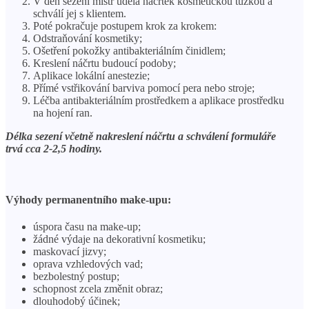
V den sezení mistr udělá náčrtek kosmetickou tužkou a
schválí jej s klientem.
Poté pokračuje postupem krok za krokem:
Odstraňování kosmetiky;
Ošetření pokožky antibakteriálním činidlem;
Kreslení náčrtu budoucí podoby;
Aplikace lokální anestezie;
Přímé vstřikování barviva pomocí pera nebo stroje;
Léčba antibakteriálním prostředkem a aplikace prostředku
na hojení ran.
Délka sezení včetně nakreslení náčrtu a schválení formuláře
trvá cca 2-2,5 hodiny.
Výhody permanentního make-upu:
úspora času na make-up;
žádné výdaje na dekorativní kosmetiku;
maskovací jizvy;
oprava vzhledových vad;
bezbolestný postup;
schopnost zcela změnit obraz;
dlouhodobý účinek;