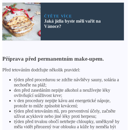
ČTĚTE VÍCE
Jaká jídla byste měli vařit na
Vánoce?
Příprava před permanentním make-upem.
Před tetováním dodržujte několik pravidel:
týden před procedurou se zdržte návštěvy sauny, solária a
nechoďte na pláž;
den před zasedáním nepijte alkohol a neužívejte léky
ovlivňující srážlivost krve;
v den procedury nepijte kávu ani energetické nápoje,
protože to může způsobit krvácení;
týden před tetováním rtů, pro preventivní účely, začněte
užívat acyklovir nebo jiné léky proti herpesu;
týden před trvalou obočí netrhejte chloupky, umělkyně by
měla vidět přirozený tvar oblouku a kůže by neměla být