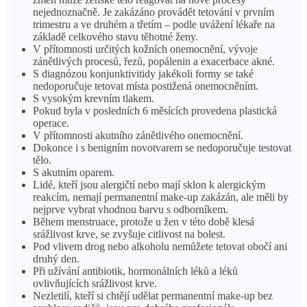
nejednoznačně. Je zakázáno provádět tetování v prvním
trimestru a ve druhém a třetím – podle uvážení lékaře na
základě celkového stavu těhotné ženy.
V přítomnosti určitých kožních onemocnění, vývoje
zánětlivých procesů, řezů, popálenin a exacerbace akné.
S diagnózou konjunktivitidy jakékoli formy se také
nedoporučuje tetovat místa postižená onemocněním.
S vysokým krevním tlakem.
Pokud byla v posledních 6 měsících provedena plastická
operace.
V přítomnosti akutního zánětlivého onemocnění.
Dokonce i s benigním novotvarem se nedoporučuje testovat
tělo.
S akutním oparem.
Lidé, kteří jsou alergičtí nebo mají sklon k alergickým
reakcím, nemají permanentní make-up zakázán, ale měli by
nejprve vybrat vhodnou barvu s odborníkem.
Během menstruace, protože u žen v této době klesá
srážlivost krve, se zvyšuje citlivost na bolest.
Pod vlivem drog nebo alkoholu nemůžete tetovat obočí ani
druhý den.
Při užívání antibiotik, hormonálních léků a léků
ovlivňujících srážlivost krve.
Nezletilí, kteří si chtějí udělat permanentní make-up bez