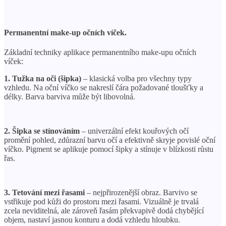
Permanentní make-up očních víček.
Základní techniky aplikace permanentního make-upu očních
víček:
1. Tužka na oči (šipka)
– klasická volba pro všechny typy
vzhledu. Na oční víčko se nakreslí čára požadované tloušťky a
délky. Barva barviva může být libovolná.
2. Šipka se stínováním
– univerzální efekt kouřových očí
promění pohled, zdůrazní barvu očí a efektivně skryje povislé oční
víčko. Pigment se aplikuje pomocí šipky a stínuje v blízkosti růstu
řas.
3. Tetování mezi řasami
– nejpřirozenější obraz. Barvivo se
vstřikuje pod kůži do prostoru mezi řasami. Vizuálně je trvalá
zcela neviditelná, ale zároveň řasám překvapivě dodá chybějící
objem, nastaví jasnou konturu a dodá vzhledu hloubku.