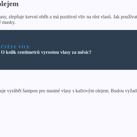
olejem
, zlepšuje krevní oběh a má pozitivní vliv na růst vlasů. Jak používat
é masky.
ČTĚTE VÍCE
O kolik centimetrů vyrostou vlasy za měsíc?
uje vyrábět šampon pro mastné vlasy s kafrovým olejem. Budou vyžado