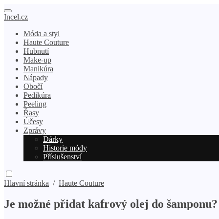
Incel.cz
Móda a styl
Haute Couture
Hubnutí
Make-up
Manikúra
Nápady
Obočí
Pedikúra
Peeling
Řasy
Účesy
Zprávy
Dárky
Historie módy
Příslušenství
Hlavní stránka
/
Haute Couture
Je možné přidat kafrový olej do šamponu?