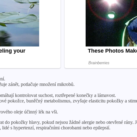
ní.
nižuje zánět, potlačuje množení mikrobů.
pomáhají kontrolovat suchost, roztřepené konečky a lámavost.
lasové pokožce, buněčný metabolismus, zvyšuje elasticitu pokožky a st
rového oleje účinný lék na vši.
rat do pokožky hlavy, pokud nejsou žádné alergie nebo otevřené rány. 
 lidé s hypertenzí, respiračními chorobami nebo epilepsií.