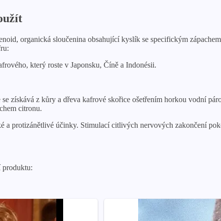
oužít
penoid, organická sloučenina obsahující kyslík se specifickým zápachem.
ru:
frového, který roste v Japonsku, Číně a Indonésii.
e se získává z kůry a dřeva kafrové skořice ošetřením horkou vodní pár
echem citronu.
ké a protizánětlivé účinky. Stimulací citlivých nervových zakončení po
í produktu: