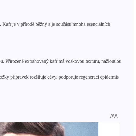
 Kafr je v přírodě běžný a je součástí mnoha esenciálních
ou. Přirozeně extrahovaný kafr má voskovou texturu, nažloutlou
kožky přípravek rozšiřuje cévy, podporuje regeneraci epidermis