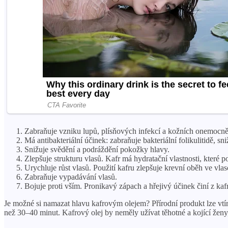
Zabraňuje vzniku lupů, plísňových infekcí a kožních onemocně
Má antibakteriální účinek: zabraňuje bakteriální folikulitidě, s
Snižuje svědění a podráždění pokožky hlavy.
Zlepšuje strukturu vlasů. Kafr má hydratační vlastnosti, které 
Urychluje růst vlasů. Použití kafru zlepšuje krevní oběh ve v
Zabraňuje vypadávání vlasů.
Bojuje proti vším. Pronikavý zápach a hřejivý účinek činí z kaf
Je možné si namazat hlavu kafrovým olejem? Přírodní produkt lze vtí
než 30–40 minut. Kafrový olej by neměly užívat těhotné a kojící ženy,