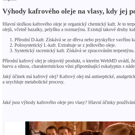
Výhody kafrového oleje na vlasy, kdy jej p
Hlavní složkou kafrového oleje je organický chemický kafr. Je to ter
olejů, včetně bazalky, pelyňku a rozmarýnu. Existují takové druhy kaf
Přírodní D-kafr. Získává se ze dřeva nebo pryskyřice vavřínu ka
Polosyntetický L-kafr. Extrahuje se z jedlového oleje.
Syntetický racemický kafr. Získává se zpracováním terpentýnu.
Přírodní kafrový olej je olejovitý produkt, o kterém WebMD uvádí, ž
barvu a silnou, charakteristickou vůni připomínající eukalyptus s nád
Jaký účinek má kafrový olej? Kafrový olej má antiseptické, analgetic
a urychluje metabolické procesy.
Jaké jsou výhody kafrového oleje pro vlasy? Hlavní účinky používán