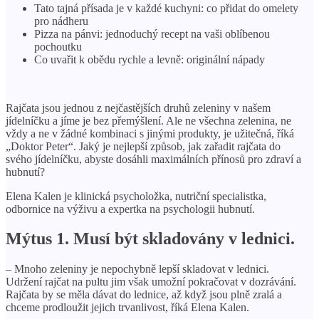
Tato tajná přísada je v každé kuchyni: co přidat do omelety
pro nádheru
Pizza na pánvi: jednoduchý recept na vaši oblíbenou
pochoutku
Co uvařit k obědu rychle a levně: originální nápady
Rajčata jsou jednou z nejčastějších druhů zeleniny v našem
jídelníčku a jíme je bez přemýšlení. Ale ne všechna zelenina, ne
vždy a ne v žádné kombinaci s jinými produkty, je užitečná, říká
„Doktor Peter“. Jaký je nejlepší způsob, jak zařadit rajčata do
svého jídelníčku, abyste dosáhli maximálních přínosů pro zdraví a
hubnutí?
Elena Kalen je klinická psycholožka, nutriční specialistka,
odbornice na výživu a expertka na psychologii hubnutí.
Mýtus 1. Musí být skladovány v lednici.
– Mnoho zeleniny je nepochybně lepší skladovat v lednici.
Udržení rajčat na pultu jim však umožní pokračovat v dozrávání.
Rajčata by se měla dávat do lednice, až když jsou plně zralá a
chceme prodloužit jejich trvanlivost, říká Elena Kalen.