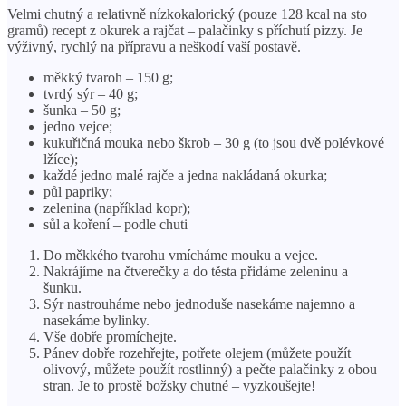
Velmi chutný a relativně nízkokalorický (pouze 128 kcal na sto
gramů) recept z okurek a rajčat – palačinky s příchutí pizzy. Je
výživný, rychlý na přípravu a neškodí vaší postavě.
měkký tvaroh – 150 g;
tvrdý sýr – 40 g;
šunka – 50 g;
jedno vejce;
kukuřičná mouka nebo škrob – 30 g (to jsou dvě polévkové
lžíce);
každé jedno malé rajče a jedna nakládaná okurka;
půl papriky;
zelenina (například kopr);
sůl a koření – podle chuti
Do měkkého tvarohu vmícháme mouku a vejce.
Nakrájíme na čtverečky a do těsta přidáme zeleninu a
šunku.
Sýr nastrouháme nebo jednoduše nasekáme najemno a
nasekáme bylinky.
Vše dobře promíchejte.
Pánev dobře rozehřejte, potřete olejem (můžete použít
olivový, můžete použít rostlinný) a pečte palačinky z obou
stran. Je to prostě božsky chutné – vyzkoušejte!