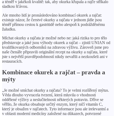
a téměř v jakékoli kvalitě: tak, aby okurka křupala a rajče stříkalo
sladkou šťávou.
Ale mnoho lidí je pronásledováno kombinací okurek a rajčat:
existuje názor, že čerstvé okurky a rajčata v jednom jídle jsou
téměř přímou cestou k gastritidě nebo alespoň k podrážděnému
žaludku.
Míchat okurky a rajčata je možné nebo ne: jaká rizika to pro tělo
představuje a jaké jsou výhody okurek a rajčat – zjistil UNIAN od
kvalifikovaných odborníků na zdravou výživu. Zároveň jsme pro
naše čtenáře připravili originální recept na okurky a rajčata, které
jste s největší pravděpodobností nikdy nevařili a nezkoušeli ani v
restauracích.
Kombinace okurek a rajčat – pravda a
mýty
„Je možné smíchat okurky a rajčata? To je velmi rozšířený mýtus.
Věda dlouho vyvracela tvrzení, která mluvila o vhodnosti
oddělené výživy a neslučitelnosti některých potravin. Dříve se
věřilo, že okurka obsahuje určitý enzym, který ničí vitamín C,
který je obsažen v rajčatech. Tyto informace jsou ale irelevantní a
v oblasti moderní medicíny založené na důkazech, potvrzené