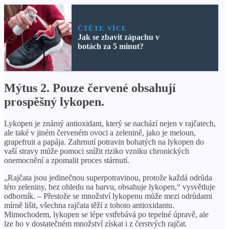
ČTĚTE VÍCE
Jak se zbavit zápachu v
botách za 5 minut?
Mýtus 2. Pouze červené obsahují
prospěšný lykopen.
Lykopen je známý antioxidant, který se nachází nejen v rajčatech,
ale také v jiném červeném ovoci a zelenině, jako je meloun,
grapefruit a papája. Zahrnutí potravin bohatých na lykopen do
vaší stravy může pomoci snížit riziko vzniku chronických
onemocnění a zpomalit proces stárnutí.
„Rajčata jsou jedinečnou superpotravinou, protože každá odrůda
této zeleniny, bez ohledu na barvu, obsahuje lykopen,“ vysvětluje
odborník. – Přestože se množství lykopenu může mezi odrůdami
mírně lišit, všechna rajčata těží z tohoto antioxidantu.
Mimochodem, lykopen se lépe vstřebává po tepelné úpravě, ale
lze ho v dostatečném množství získat i z čerstvých rajčat.