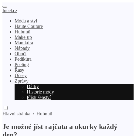
Incel.cz
Móda a styl
Haute Couture
Hubnutí
Make-up
Manikúra
Nápady
Obočí
Pedikúra
Peeling
Řasy
Účesy
Zprávy
Dárky
Historie módy
Příslušenství
Hlavní stránka
/
Hubnutí
Je možné jíst rajčata a okurky každý
den?