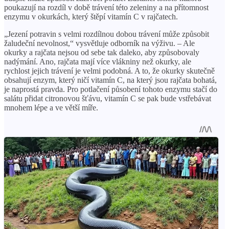
poukazují na rozdíl v době trávení této zeleniny a na přítomnost
enzymu v okurkách, který štěpí vitamín C v rajčatech.
„Jezení potravin s velmi rozdílnou dobou trávení může způsobit
žaludeční nevolnost,“ vysvětluje odborník na výživu. – Ale
okurky a rajčata nejsou od sebe tak daleko, aby způsobovaly
nadýmání. Ano, rajčata mají více vlákniny než okurky, ale
rychlost jejich trávení je velmi podobná. A to, že okurky skutečně
obsahují enzym, který ničí vitamín C, na který jsou rajčata bohatá,
je naprostá pravda. Pro potlačení působení tohoto enzymu stačí do
salátu přidat citronovou šťávu, vitamín C se pak bude vstřebávat
mnohem lépe a ve větší míře.