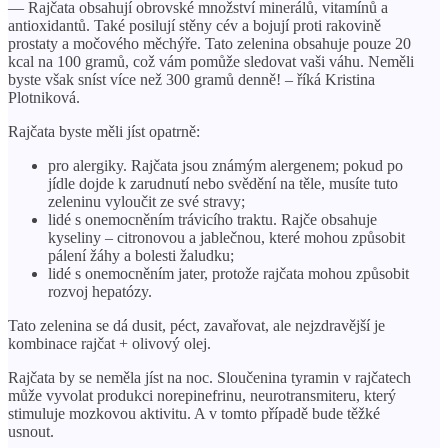
— Rajčata obsahují obrovské množství minerálů, vitamínů a
antioxidantů. Také posilují stěny cév a bojují proti rakovině
prostaty a močového měchýře. Tato zelenina obsahuje pouze 20
kcal na 100 gramů, což vám pomůže sledovat vaši váhu. Neměli
byste však sníst více než 300 gramů denně! – říká Kristina
Plotniková.
Rajčata byste měli jíst opatrně:
pro alergiky. Rajčata jsou známým alergenem; pokud po
jídle dojde k zarudnutí nebo svědění na těle, musíte tuto
zeleninu vyloučit ze své stravy;
lidé s onemocněním trávicího traktu. Rajče obsahuje
kyseliny – citronovou a jablečnou, které mohou způsobit
pálení žáhy a bolesti žaludku;
lidé s onemocněním jater, protože rajčata mohou způsobit
rozvoj hepatózy.
Tato zelenina se dá dusit, péct, zavařovat, ale nejzdravější je
kombinace rajčat + olivový olej.
Rajčata by se neměla jíst na noc. Sloučenina tyramin v rajčatech
může vyvolat produkci norepinefrinu, neurotransmiteru, který
stimuluje mozkovou aktivitu. A v tomto případě bude těžké
usnout.