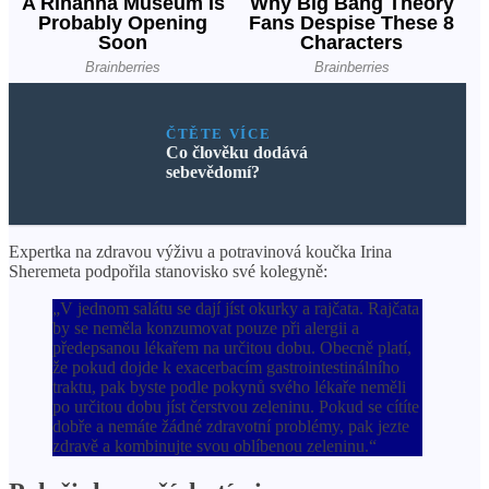
ČTĚTE VÍCE
Co člověku dodává
sebevědomí?
Expertka na zdravou výživu a potravinová koučka Irina
Sheremeta podpořila stanovisko své kolegyně:
„V jednom salátu se dají jíst okurky a rajčata. Rajčata
by se neměla konzumovat pouze při alergii a
předepsanou lékařem na určitou dobu. Obecně platí,
že pokud dojde k exacerbacím gastrointestinálního
traktu, pak byste podle pokynů svého lékaře neměli
po určitou dobu jíst čerstvou zeleninu. Pokud se cítíte
dobře a nemáte žádné zdravotní problémy, pak jezte
zdravě a kombinujte svou oblíbenou zeleninu.“