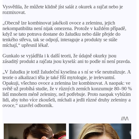
Vysvětlila, že můžete klidně jíst salát z okurek a rajčat nebo je
rozmixovat.
„Obecně lze kombinovat jakékoli ovoce a zeleninu, jejich
nekompatibilita není nijak omezena. Protože v každém případě,
když se tato potrava dostane do žaludku nebo dále přejde do
tenkého střeva, tak se odpojí, interaguje a produkty se stále
míchají,“ upřesnil lékař.
Gunkalo se vyjádřila i k další teorii, že údajně okurky jsou
zásaditý produkt a rajčata jsou kyselá: ani to podle ní není pravda.
„V žaludku je totiž žaludeční kyselina a s ní se vše neutralizuje. A
teorie o alkalizaci těla je také říší mytologie, je irelevantní.
Opakuji, všechno ovoce a zelenina lze kombinovat. A naopak: ve
světě už probíhá studie, že v různých zemích konzumuje 80–90 %
lidí mnohem méně zeleniny, než potřebuje. Proto naopak vybízím
lidi, aby toho více zkoušeli, míchali a jedli různé druhy zeleniny a
ovoce,“ uzavřel odborník.