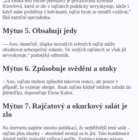
„Za viníka této mylné představy je považována kyselina
šťavelová, která se ale v rajčatech prakticky nevyskytuje, takže i
když máte problémy s ledvinami, rajčat byste se neměli vzdávat,“
říká nutriční specialistka.
Mýtus 5. Obsahují jedy
— Ano, skutečně, slupka nezralých zelených rajčat může
obsahovat nebezpečný solanin. Ve zralých rajčatech se však již
nevyskytuje,“ podotýká odborník.
Mýtus 6. Způsobuje svědění a otoky
– Ano, rajčata mohou způsobit takovou reakci, ale pouze v
případě, že existuje alergie. Jinak rajčata klidně můžete zařadit do
jídelníčku, doporučuje Elena Kalen.
Mýtus 7. Rajčatový a okurkový salát je
zlo
Na internetu najdete mnoho publikací, že nejběžnější letní salát –
rajčata plus okurky – absolutně nestojí za to jíst. Tato kombinace
údajně může způsobit zažívací potíže. Zastánci tohoto názoru