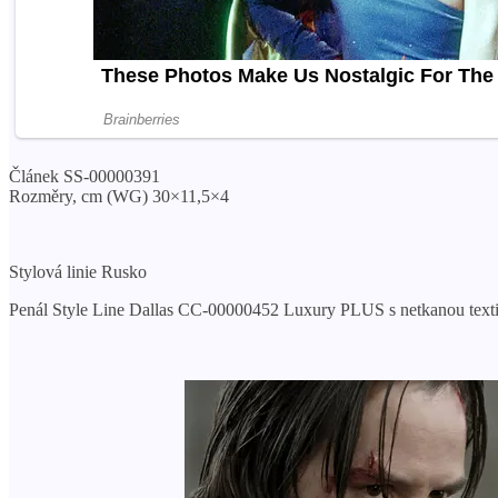
Článek SS-00000391
Rozměry, cm (WG) 30×11,5×4
Stylová linie Rusko
Penál Style Line Dallas СС-00000452 Luxury PLUS s netkanou textili