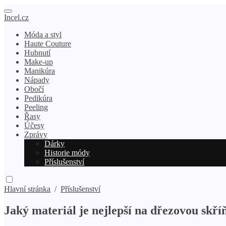
Incel.cz
Móda a styl
Haute Couture
Hubnutí
Make-up
Manikúra
Nápady
Obočí
Pedikúra
Peeling
Řasy
Účesy
Zprávy
Dárky
Historie módy
Příslušenství
Hlavní stránka
/
Příslušenství
Jaký materiál je nejlepší na dřezovou skř