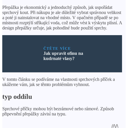
Přepážka je ekonomický a jednoduchý způsob, jak uspořádat
sprchový kout. Při nákupu je ale důležité vybrat správnou velikost
a poté ji nainstalovat na vhodné místo. V opačném případě se po
místnosti rozptýlí stříkající voda, což může vést k výskytu plísní. A
design přepážky určuje, jak pohodlné bude použití sprchy.
ČTĚTE VÍCE
Jak upravit ofinu na
kudrnaté vlasy?
V tomto článku se podíváme na vlastnosti sprchových příček a
ukážeme vám, jak se těmto problémům vyhnout.
typ oddílu
Sprchové příčky mohou být bezrámové nebo rámové. Způsob
připevnění přepážky závisí na typu.