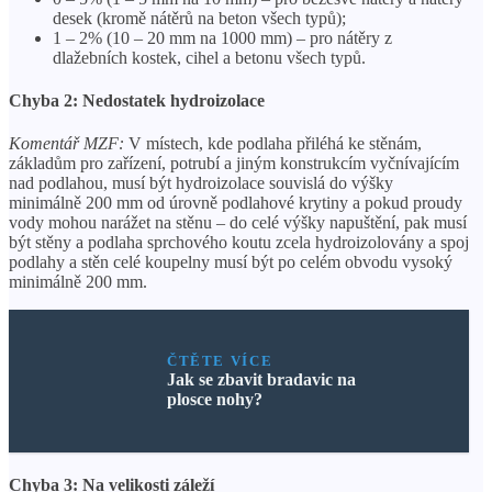
desek (kromě nátěrů na beton všech typů);
1 – 2% (10 – 20 mm na 1000 mm) – pro nátěry z
dlažebních kostek, cihel a betonu všech typů.
Chyba 2: Nedostatek hydroizolace
Komentář MZF:
V místech, kde podlaha přiléhá ke stěnám,
základům pro zařízení, potrubí a jiným konstrukcím vyčnívajícím
nad podlahou, musí být hydroizolace souvislá do výšky
minimálně 200 mm od úrovně podlahové krytiny a pokud proudy
vody mohou narážet na stěnu – do celé výšky napuštění, pak musí
být stěny a podlaha sprchového koutu zcela hydroizolovány a spoj
podlahy a stěn celé koupelny musí být po celém obvodu vysoký
minimálně 200 mm.
ČTĚTE VÍCE
Jak se zbavit bradavic na
plosce nohy?
Chyba 3: Na velikosti záleží