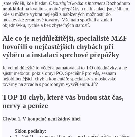
jsme věděli, kde hledat.
Okouzlující kočka z internetu
Rozhodnuto
neukládat
na kvalitu samotné přepážky a na instalaci jsme šli tam,
kde si můžete vybrat nejlepší z nabízených možností, do
moskevské zrcadlové továrny. Vše nám spočítali a zadali
objednávku, rychle a bez zbytečných starostí.
Ale co je nejdůležitější, specialisté MZF
hovořili o nejčastějších chybách při
výběru a instalaci sprchové přepážky
Je velmi důležité to vědět a pamatovat si to
TO
objednávky, a ne
zjistit metodou pokus-omyl
PO
. Speciálně pro vás, seznam
nejoblíbenějších chyb a komentáře specialisty z moskevské
továrny na zrcadla s podrobným vysvětlením. Jít?
TOP 10 chyb, které vás budou stát čas,
nervy a peníze
Chyba 1. V koupelně není žádný úhel
Sklon podlahy:
0 – 5% (1 – 5 mm na 10 mm) – pro bezešvé nátěry a nátěry