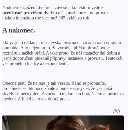
Nadměrné zatížení dveřních závěsů a konektorů vede k
předčasné prověšení dveří
a má smysl pouze pro provoz s
nízkou intenzitou (ne více než 365 cyklů za rok
A nakonec.
I když je to reklama, moskevská továrna na zrcadla nám opravdu
pomohla. A to nejen proto, že vyrobila příčku přesně podle
rozměrů a našich přání. A také proto, že náš manažer dal dobrá a
jasná doporučení ohledně přípravy, instalace a provozu. Tentokrát
vše proběhlo hladce a bez incidentů.
Obecně platí, že na jaře je tak veselo. Ráno se probudíte,
protáhnete se, hluboce zíváte a budete si myslet, že vás čeká
skvělý slunečný den. A začne to teplou sprchou, čajem a toustem s
medem. A hned je to tak dobrý pocit.