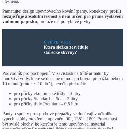
utěsněná.
Pamatujte: design upevňovacího kování (panty, konektory, profil)
nezajišťuje absolutní těsnost a není určen pro přímé vystavení
vodnímu paprsku
, protože má pohyblivé prvky.
ČTĚTE VÍCE
Která složka zesvětluje
stařecké skvrny?
Podvodník pro pochopení: V závislosti na třídě armatur by
množství vody, které se dostane mimo sprchovou přepážku během
10 minut (průtok ~ 10 litrů), nemělo překročit:
pro příčky ekonomické třídy – 3 litry
pro příčky Standard – třída – 2 litry
pro příčky třídy Premium – 0,5 litru
Panty a spojky pro sprchové přepážky se dodávají v několika
typech: s úhly otevření a upevnění 90˚, 135˚ a 180˚. Proto musí
být svislé plochy, ke kterým je tento upevňovací materiál