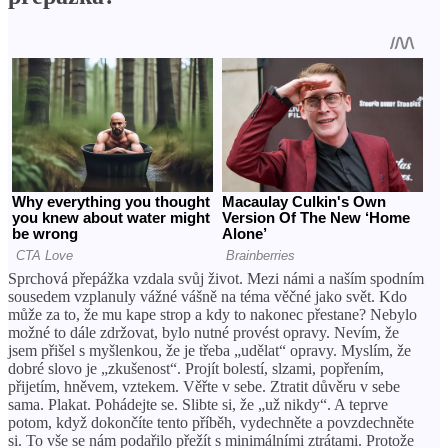
Sprchová přepážka vzdala svůj život. Mezi námi a naším spodním
sousedem vzplanuly vážné vášně na téma věčné jako svět. Kdo
může za to, že mu kape strop a kdy to nakonec přestane? Nebylo
možné to dále zdržovat, bylo nutné provést opravy. Nevím, že
jsem přišel s myšlenkou, že je třeba „udělat“ opravy. Myslím, že
dobré slovo je „zkušenost“. Projít bolestí, slzami, popřením,
přijetím, hněvem, vztekem. Věřte v sebe. Ztratit důvěru v sebe
sama. Plakat. Pohádejte se. Slibte si, že „už nikdy“. A teprve
potom, když dokončíte tento příběh, vydechněte a povzdechněte
si. To vše se nám podařilo přežít s minimálními ztrátami. Protože