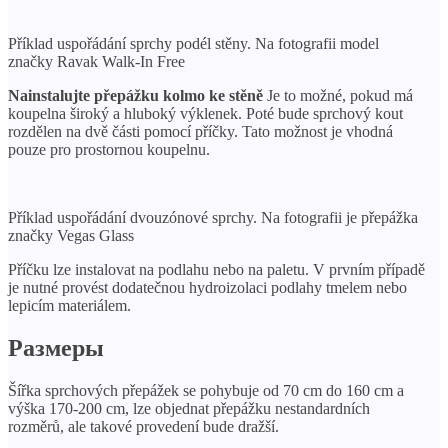
Příklad uspořádání sprchy podél stěny. Na fotografii model
značky Ravak Walk-In Free
Nainstalujte přepážku kolmo ke stěně
Je to možné, pokud má
koupelna široký a hluboký výklenek. Poté bude sprchový kout
rozdělen na dvě části pomocí příčky. Tato možnost je vhodná
pouze pro prostornou koupelnu.
Příklad uspořádání dvouzónové sprchy. Na fotografii je přepážka
značky Vegas Glass
Příčku lze instalovat na podlahu nebo na paletu. V prvním případě
je nutné provést dodatečnou hydroizolaci podlahy tmelem nebo
lepicím materiálem.
Размеры
Šířka sprchových přepážek se pohybuje od 70 cm do 160 cm a
výška 170-200 cm, lze objednat přepážku nestandardních
rozměrů, ale takové provedení bude dražší.