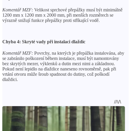
Komentář MZF:
Velikost sprchové přepážky musí být minimálně
1200 mm x 1200 mm x 2000 mm, při menších rozměrech se
výrazně snižují funkce přepážky proti stříkající vodě.
Chyba 4: Skryté vady při instalaci dlaždic
Komentář MZF:
Povrchy, na kterých je přepážka instalována, aby
se zabránilo poškození během instalace, musí být namontovány
bez skrytých mezer, výklenků a dutin mezi nimi a základnou.
Pokud není lepidlo na dlaždice naneseno rovnoměrně, pak při
vrtání otvoru může šroub spadnout do dutiny, což poškodí
dlaždici.