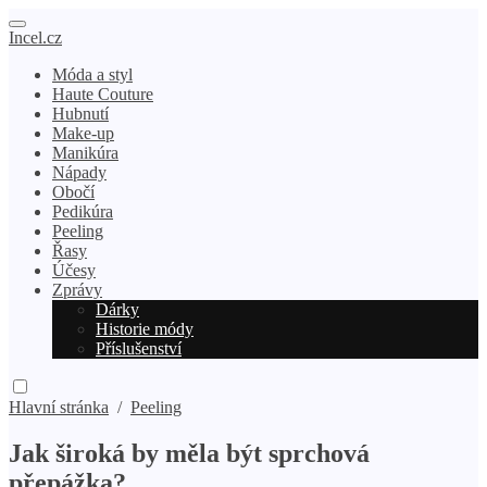
Incel.cz
Móda a styl
Haute Couture
Hubnutí
Make-up
Manikúra
Nápady
Obočí
Pedikúra
Peeling
Řasy
Účesy
Zprávy
Dárky
Historie módy
Příslušenství
Hlavní stránka
/
Peeling
Jak široká by měla být sprchová
přepážka?