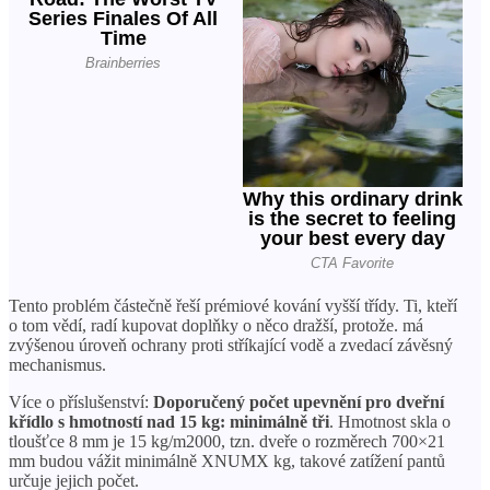
Tento problém částečně řeší prémiové kování vyšší třídy. Ti, kteří
o tom vědí, radí kupovat doplňky o něco dražší, protože. má
zvýšenou úroveň ochrany proti stříkající vodě a zvedací závěsný
mechanismus.
Více o příslušenství:
Doporučený počet upevnění pro dveřní
křídlo s hmotností nad 15 kg: minimálně tři
. Hmotnost skla o
tloušťce 8 mm je 15 kg/m2000, tzn. dveře o rozměrech 700×21
mm budou vážit minimálně XNUMX kg, takové zatížení pantů
určuje jejich počet.