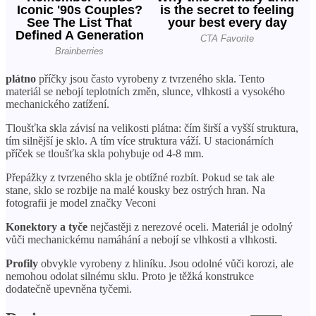
plátno
příčky jsou často vyrobeny z tvrzeného skla. Tento
materiál se nebojí teplotních změn, slunce, vlhkosti a vysokého
mechanického zatížení.
Tloušťka skla závisí na velikosti plátna: čím širší a vyšší struktura,
tím silnější je sklo. A tím více struktura váží. U stacionárních
příček se tloušťka skla pohybuje od 4-8 mm.
Přepážky z tvrzeného skla je obtížné rozbít. Pokud se tak ale
stane, sklo se rozbije na malé kousky bez ostrých hran. Na
fotografii je model značky Veconi
Konektory a tyče
nejčastěji z nerezové oceli. Materiál je odolný
vůči mechanickému namáhání a nebojí se vlhkosti a vlhkosti.
Profily
obvykle vyrobeny z hliníku. Jsou odolné vůči korozi, ale
nemohou odolat silnému sklu. Proto je těžká konstrukce
dodatečně upevněna tyčemi.