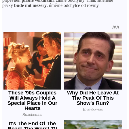
připevněn
přísně vertikální
, žádné odchylky. Jinak skleněné
prvky
bude mít mezery
, úměrné odchylce od roviny.