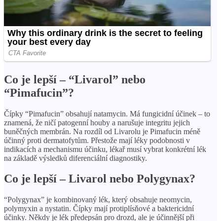
Co je lepší – “Livarol” nebo
“Pimafucin”?
Čípky “Pimafucin” obsahují natamycin. Má fungicidní účinek – to
znamená, že ničí patogenní houby a narušuje integritu jejich
buněčných membrán. Na rozdíl od Livarolu je Pimafucin méně
účinný proti dermatofytům. Přestože mají léky podobnosti v
indikacích a mechanismu účinku, lékař musí vybrat konkrétní lék
na základě výsledků diferenciální diagnostiky.
Co je lepší – Livarol nebo Polygynax?
“Polygynax” je kombinovaný lék, který obsahuje neomycin,
polymyxin a nystatin. Čípky mají protiplísňové a baktericidní
účinky. Někdy je lék předepsán pro drozd, ale je účinnější při