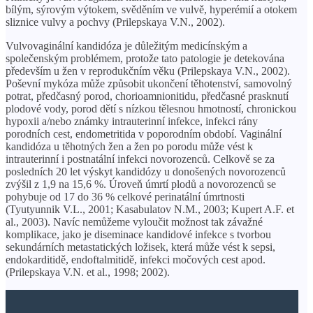
bílým, sýrovým výtokem, svěděním ve vulvě, hyperémií a otokem
sliznice vulvy a pochvy (Prilepskaya V.N., 2002).
Vulvovaginální kandidóza je důležitým medicínským a
společenským problémem, protože tato patologie je detekována
především u žen v reprodukčním věku (Prilepskaya V.N., 2002).
Poševní mykóza může způsobit ukončení těhotenství, samovolný
potrat, předčasný porod, chorioamnionitidu, předčasné prasknutí
plodové vody, porod dětí s nízkou tělesnou hmotností, chronickou
hypoxii a/nebo známky intrauterinní infekce, infekci rány
porodních cest, endometritida v poporodním období. Vaginální
kandidóza u těhotných žen a žen po porodu může vést k
intrauterinní i postnatální infekci novorozenců. Celkově se za
posledních 20 let výskyt kandidózy u donošených novorozenců
zvýšil z 1,9 na 15,6 %. Úroveň úmrtí plodů a novorozenců se
pohybuje od 17 do 36 % celkové perinatální úmrtnosti
(Tyutyunnik V.L., 2001; Kasabulatov N.M., 2003; Kupert A.F. et
al., 2003). Navíc nemůžeme vyloučit možnost tak závažné
komplikace, jako je diseminace kandidové infekce s tvorbou
sekundárních metastatických ložisek, která může vést k sepsi,
endokarditidě, endoftalmitidě, infekci močových cest apod.
(Prilepskaya V.N. et al., 1998; 2002).