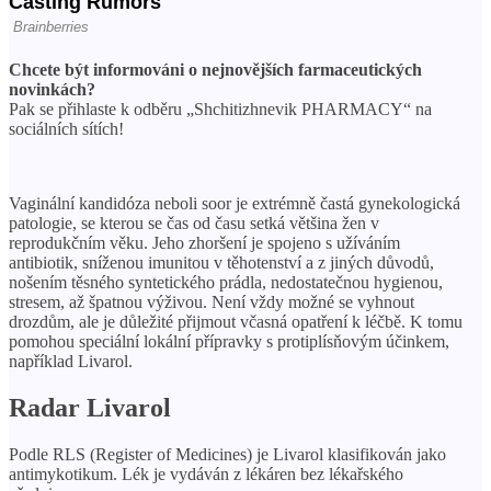
Chcete být informováni o nejnovějších farmaceutických
novinkách?
Pak se přihlaste k odběru „Shchitizhnevik PHARMACY“ na
sociálních sítích!
Vaginální kandidóza neboli soor je extrémně častá gynekologická
patologie, se kterou se čas od času setká většina žen v
reprodukčním věku. Jeho zhoršení je spojeno s užíváním
antibiotik, sníženou imunitou v těhotenství a z jiných důvodů,
nošením těsného syntetického prádla, nedostatečnou hygienou,
stresem, až špatnou výživou. Není vždy možné se vyhnout
drozdům, ale je důležité přijmout včasná opatření k léčbě. K tomu
pomohou speciální lokální přípravky s protiplísňovým účinkem,
například Livarol.
Radar Livarol
Podle RLS (Register of Medicines) je Livarol klasifikován jako
antimykotikum. Lék je vydáván z lékáren bez lékařského