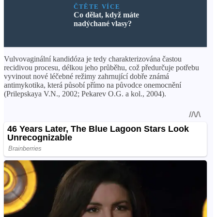
ČTĚTE VÍCE
Co dělat, když máte
nadýchané vlasy?
Vulvovaginální kandidóza je tedy charakterizována častou
recidivou procesu, délkou jeho průběhu, což předurčuje potřebu
vyvinout nové léčebné režimy zahrnující dobře známá
antimykotika, která působí přímo na původce onemocnění
(Prilepskaya V.N., 2002; Pekarev O.G. a kol., 2004).