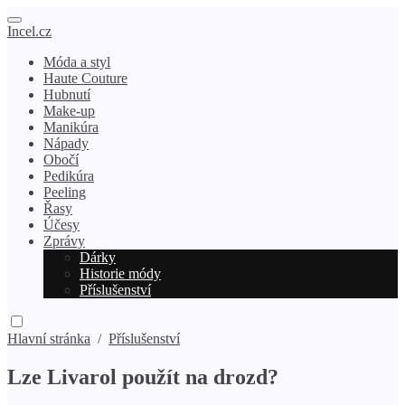
Incel.cz
Móda a styl
Haute Couture
Hubnutí
Make-up
Manikúra
Nápady
Obočí
Pedikúra
Peeling
Řasy
Účesy
Zprávy
Dárky
Historie módy
Příslušenství
Hlavní stránka
/
Příslušenství
Lze Livarol použít na drozd?