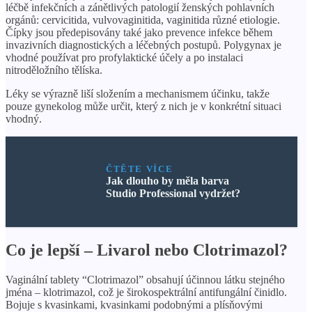
léčbě infekčních a zánětlivých patologií ženských pohlavních
orgánů: cervicitida, vulvovaginitida, vaginitida různé etiologie.
Čípky jsou předepisovány také jako prevence infekce během
invazivních diagnostických a léčebných postupů. Polygynax je
vhodné používat pro profylaktické účely a po instalaci
nitroděložního tělíska.
Léky se výrazně liší složením a mechanismem účinku, takže
pouze gynekolog může určit, který z nich je v konkrétní situaci
vhodný.
ČTĚTE VÍCE
Jak dlouho by měla barva
Studio Professional vydržet?
Co je lepší – Livarol nebo Clotrimazol?
Vaginální tablety “Clotrimazol” obsahují účinnou látku stejného
jména – klotrimazol, což je širokospektrální antifungální činidlo.
Bojuje s kvasinkami, kvasinkami podobnými a plísňovými