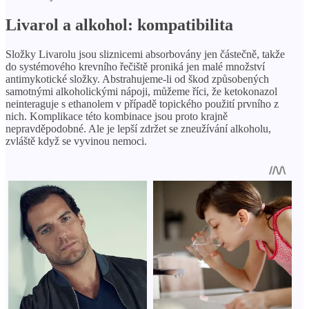
Livarol a alkohol: kompatibilita
Složky Livarolu jsou sliznicemi absorbovány jen částečně, takže
do systémového krevního řečiště proniká jen malé množství
antimykotické složky. Abstrahujeme-li od škod způsobených
samotnými alkoholickými nápoji, můžeme říci, že ketokonazol
neinteraguje s ethanolem v případě topického použití prvního z
nich. Komplikace této kombinace jsou proto krajně
nepravděpodobné. Ale je lepší zdržet se zneužívání alkoholu,
zvláště když se vyvinou nemoci.