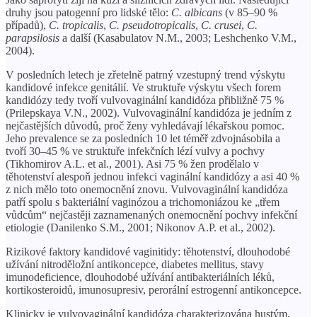
druhy jsou patogenní pro lidské tělo:
C. albicans
(v 85–90 %
případů),
C. tropicalis
,
C. pseudotropicalis
,
C. crusei
,
C.
parapsilosis
a další (Kasabulatov N.M., 2003; Leshchenko V.M.,
2004).
V posledních letech je zřetelně patrný vzestupný trend výskytu
kandidové infekce genitálií. Ve struktuře výskytu všech forem
kandidózy tedy tvoří vulvovaginální kandidóza přibližně 75 %
(Prilepskaya V.N., 2002). Vulvovaginální kandidóza je jedním z
nejčastějších důvodů, proč ženy vyhledávají lékařskou pomoc.
Jeho prevalence se za posledních 10 let téměř zdvojnásobila a
tvoří 30–45 % ve struktuře infekčních lézí vulvy a pochvy
(Tikhomirov A.L. et al., 2001). Asi 75 % žen prodělalo v
těhotenství alespoň jednou infekci vaginální kandidózy a asi 40 %
z nich mělo toto onemocnění znovu. Vulvovaginální kandidóza
patří spolu s bakteriální vaginózou a trichomoniázou ke „třem
vůdcům“ nejčastěji zaznamenaných onemocnění pochvy infekční
etiologie (Danilenko S.M., 2001; Nikonov A.P. et al., 2002).
Rizikové faktory kandidové vaginitidy: těhotenství, dlouhodobé
užívání nitroděložní antikoncepce, diabetes mellitus, stavy
imunodeficience, dlouhodobé užívání antibakteriálních léků,
kortikosteroidů, imunosupresiv, perorální estrogenní antikoncepce.
Klinicky je vulvovaginální kandidóza charakterizována hustým,