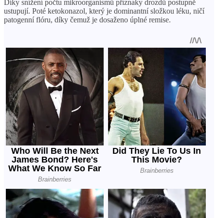
Díky snížení počtu mikroorganismů příznaky drozdů postupně
ustupují. Poté ketokonazol, který je dominantní složkou léku, ničí
patogenní flóru, díky čemuž je dosaženo úplné remise.