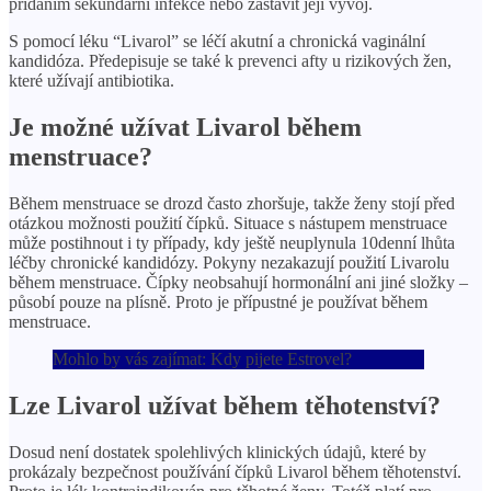
přidáním sekundární infekce nebo zastavit její vývoj.
S pomocí léku “Livarol” se léčí akutní a chronická vaginální
kandidóza. Předepisuje se také k prevenci afty u rizikových žen,
které užívají antibiotika.
Je možné užívat Livarol během
menstruace?
Během menstruace se drozd často zhoršuje, takže ženy stojí před
otázkou možnosti použití čípků. Situace s nástupem menstruace
může postihnout i ty případy, kdy ještě neuplynula 10denní lhůta
léčby chronické kandidózy. Pokyny nezakazují použití Livarolu
během menstruace. Čípky neobsahují hormonální ani jiné složky –
působí pouze na plísně. Proto je přípustné je používat během
menstruace.
Mohlo by vás zajímat: Kdy pijete Estrovel?
Lze Livarol užívat během těhotenství?
Dosud není dostatek spolehlivých klinických údajů, které by
prokázaly bezpečnost používání čípků Livarol během těhotenství.