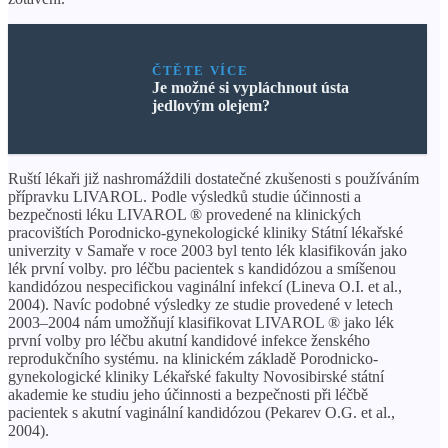
ČTĚTE VÍCE
Je možné si vypláchnout ústa
jedlovým olejem?
Ruští lékaři již nashromáždili dostatečné zkušenosti s používáním
přípravku LIVAROL. Podle výsledků studie účinnosti a
bezpečnosti léku LIVAROL ® provedené na klinických
pracovištích Porodnicko-gynekologické kliniky Státní lékařské
univerzity v Samaře v roce 2003 byl tento lék klasifikován jako
lék první volby. pro léčbu pacientek s kandidózou a smíšenou
kandidózou nespecifickou vaginální infekcí (Lineva O.I. et al.,
2004). Navíc podobné výsledky ze studie provedené v letech
2003–2004 nám umožňují klasifikovat LIVAROL ® jako lék
první volby pro léčbu akutní kandidové infekce ženského
reprodukčního systému. na klinickém základě Porodnicko-
gynekologické kliniky Lékařské fakulty Novosibirské státní
akademie ke studiu jeho účinnosti a bezpečnosti při léčbě
pacientek s akutní vaginální kandidózou (Pekarev O.G. et al.,
2004).