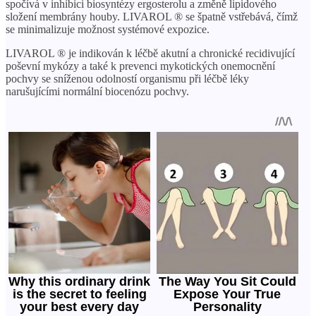
spočívá v inhibici biosyntézy ergosterolu a změně lipidového
složení membrány houby. LIVAROL ® se špatně vstřebává, čímž
se minimalizuje možnost systémové expozice.
LIVAROL ® je indikován k léčbě akutní a chronické recidivující
poševní mykózy a také k prevenci mykotických onemocnění
pochvy se sníženou odolností organismu při léčbě léky
narušujícími normální biocenózu pochvy.