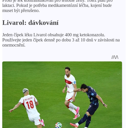
Proto je lék kontraindikován pro těhotné ženy. Totéž platí pro
laktaci. Pokud je potřeba medikamentózní léčba, kojení bude
muset být přerušeno.
Livarol: dávkování
Jeden čípek léku Livarol obsahuje 400 mg ketokonazolu.
Používejte jeden čípek denně po dobu 3 až 10 dnů v závislosti na
onemocnění.