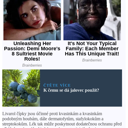
ČTĚTE VÍCE
K čemu se dá jalovec použít?
Livarol čípky jsou účinné proti kvasinkám a kvasinkám
podobným houbám, dále dermatofytům, stafylokokům a
streptokokům. Lék tak může poskytnout dodatečnou ochranu před