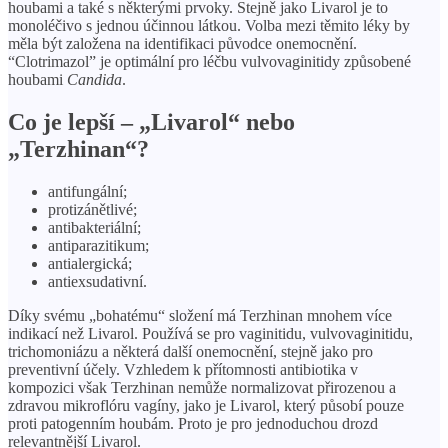
houbami a také s některými prvoky. Stejně jako Livarol je to
monoléčivo s jednou účinnou látkou. Volba mezi těmito léky by
měla být založena na identifikaci původce onemocnění.
“Clotrimazol” je optimální pro léčbu vulvovaginitidy způsobené
houbami
Candida
.
Co je lepší – „Livarol“ nebo
„Terzhinan“?
antifungální;
protizánětlivé;
antibakteriální;
antiparazitikum;
antialergická;
antiexsudativní.
Díky svému „bohatému“ složení má Terzhinan mnohem více
indikací než Livarol. Používá se pro vaginitidu, vulvovaginitidu,
trichomoniázu a některá další onemocnění, stejně jako pro
preventivní účely. Vzhledem k přítomnosti antibiotika v
kompozici však Terzhinan nemůže normalizovat přirozenou a
zdravou mikroflóru vagíny, jako je Livarol, který působí pouze
proti patogenním houbám. Proto je pro jednoduchou drozd
relevantnější Livarol.