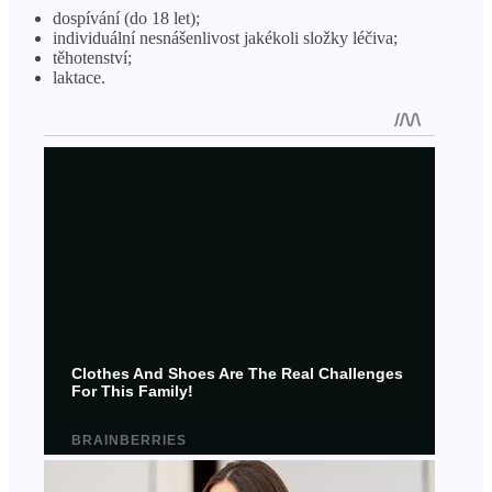
dospívání (do 18 let);
individuální nesnášenlivost jakékoli složky léčiva;
těhotenství;
laktace.