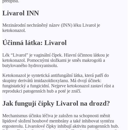
předpisu.
Livarol INN
Mezinárodní nechráněný název (INN) léku Livarol je
ketokonazol.
Účinná látka: Livarol
Lék “Livarol” je vaginální čípek. Hlavní účinnou látkou je
ketokonazol. Pomocnými složkami je směs makrogolů a
butylovaného hydroxyanisolu.
Ketokonazol je syntetická antifungální látka, která patří do
skupiny derivátů imidazoldioxylanu. Má dvojí účinek:
fungistatický a fungicidní. Nejprve ketokonazol zastaví růst a
reprodukci patogenních hub a poté je zničí.
Jak fungují čípky Livarol na drozd?
Mechanismus účinku léčiva je založen na schopnosti měnit
lipidové složení houbové membrány a také inhibovat syntézu
ergosterolu. Livarolové čípky inhibují aktivitu patogenních hub.