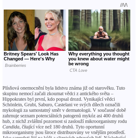
Plísňová onemocnění byla lidstvu známa již od starověku. Tuto
skupinu nemocí začali zkoumat vědci z antického světa –
Hippokrates byl první, kdo popsal drozd. Vynikající vědci
Schönlein, Grubi, Saburo, Castelani ve svých dílech označili
mykologii za samostatný směr v dermatologii. V současné době
zahrnuje seznam potenciálních patogenů mykóz asi 400 druhů
hub, z nichž zvláštní pozornost si zaslouží mikroorganismy rodu
Candida
, čítající více než 180 druhů. Tyto oportunní
mikroorganismy jsou široce distribuovány ve vnějším prostředí.
Jako saprofyti žijí na kůži a sliznicích zdravých lidí. Následující