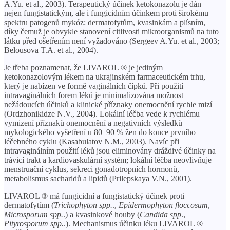
A.Yu. et al., 2003). Terapeutický účinek ketokonazolu je dán
nejen fungistatickým, ale i fungicidním účinkem proti širokému
spektru patogenů mykóz: dermatofytům, kvasinkám a plísním,
díky čemuž je obvykle stanovení citlivosti mikroorganismů na tuto
látku před ošetřením není vyžadováno (Sergeev A.Yu. et al., 2003;
Belousova T.A. et al., 2004).
Je třeba poznamenat, že LIVAROL ® je jediným
ketokonazolovým lékem na ukrajinském farmaceutickém trhu,
který je nabízen ve formě vaginálních čípků. Při použití
intravaginálních forem léků je minimalizována možnost
nežádoucích účinků a klinické příznaky onemocnění rychle mizí
(Ordzhonikidze N.V., 2004). Lokální léčba vede k rychlému
vymizení příznaků onemocnění a negativních výsledků
mykologického vyšetření u 80–90 % žen do konce prvního
léčebného cyklu (Kasabulatov N.M., 2003). Navíc při
intravaginálním použití léků jsou eliminovány dráždivé účinky na
trávicí trakt a kardiovaskulární systém; lokální léčba neovlivňuje
menstruační cyklus, sekreci gonadotropních hormonů,
metabolismus sacharidů a lipidů (Prilepskaya V.N., 2001).
LIVAROL ® má fungicidní a fungistatický účinek proti
dermatofytům (
Trichophyton spp.
.,
Epidermophyton floccosum
,
Microsporum spp.
.) a kvasinkové houby (
Candida spp
.,
Pityrosporum spp.
.). Mechanismus účinku léku LIVAROL ®