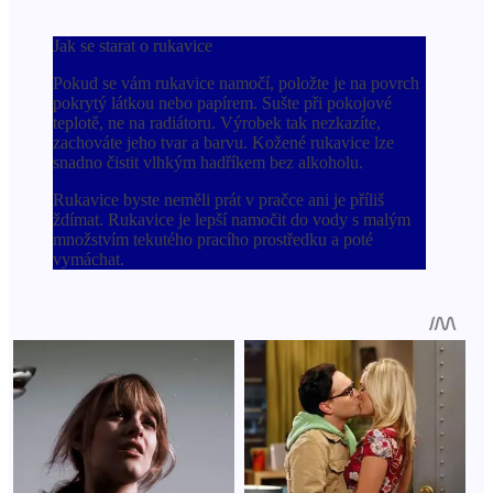
Jak se starat o rukavice
Pokud se vám rukavice namočí, položte je na povrch
pokrytý látkou nebo papírem. Sušte při pokojové
teplotě, ne na radiátoru. Výrobek tak nezkazíte,
zachováte jeho tvar a barvu. Kožené rukavice lze
snadno čistit vlhkým hadříkem bez alkoholu.
Rukavice byste neměli prát v pračce ani je příliš
ždímat. Rukavice je lepší namočit do vody s malým
množstvím tekutého pracího prostředku a poté
vymáchat.