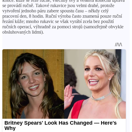
konce: kůže se řeže ručně, všechny švy a veškerá konečná úprava
se provádí ručně. Takové rukavice jsou velmi drahé, protože
vytvoření jednoho páru zabere spoustu času – někdy celý
pracovní den, 8 hodin. Ruční výroba často znamená pouze ruční
řezání kůže; mnoho rukavic se však vyrábí zcela bez použití
ručních operací, výhradně za pomoci strojů (samozřejmě obvykle
obsluhovaných lidmi).