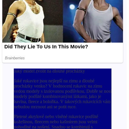
Jaký model zvolit na dlouhé procházky
Jaké rukavice jsou nejlepší na zimu a dlouhé
procházky venku? V hodnocení rukavic na zimu
vedou modely s izolovanou podšívkou. Dobře se nosí
modely podšité kombinovanými látkami, jako je
bavlna, fleece a boloňka. V takových rukavicích vám
nebudou mrznout ani se potit ruce.
Pletené akrylové nebo vlněné rukavice podšité
kožešinou, fleecem nebo kašmírem jsou velmi
pohodlné na nošení. Snadno se kombinují s