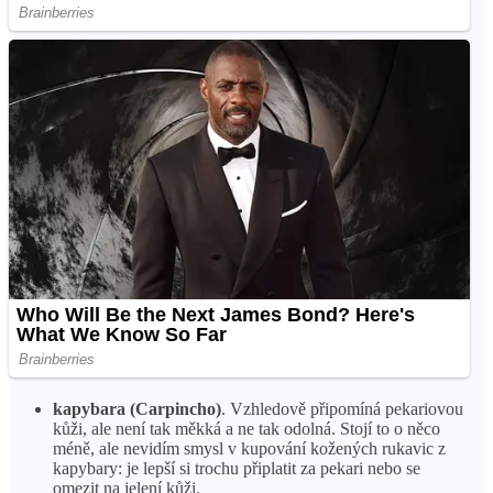
kapybara (Carpincho)
. Vzhledově připomíná pekariovou
kůži, ale není tak měkká a ne tak odolná. Stojí to o něco
méně, ale nevidím smysl v kupování kožených rukavic z
kapybary: je lepší si trochu připlatit za pekari nebo se
omezit na jelení kůži.