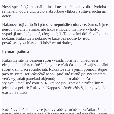
Nový specifický materiál –
tinsulate
– také dobrá volba. Podobá
se flanelu, dobře drží teplo a absorbuje vlhkost, zůstává suchá na
dotek.
Nakonec stojí za to říci pár slov
nepodšité rukavice
. Samozřejmě
nejsou vhodné na zimu, ale takové modely mají své výhody:
vypadají méně objemné, elegantnější. To je velmi dobrá volba pro
podzim; Rukavice z pekariové kůže bez podšívky jsou
považovány za klasiku (i když velmi drahé).
Ручная работа
Rukavice šité na běžném stroji vypadají přísněji, úhledněji a
elegantněji než ty ručně šité; nyní se však často používají speciální
stroje k simulaci ručního šití. Rukavice šité s jejich pomocí, stejně
jako ty, které jsou částečně nebo úplně šité ručně (se švy směrem
ven), vypadají poněkud objemněji a neformálně, ale často
stylověji; mají své kouzlo. Rukavice jsou zpravidla ručně šity z
jelenice a pekari; Rukavice Nappa se téměř vždy šijí strojově, ale
existují výjimky.
Ručně vyráběné rukavice jsou vyráběny ručně od začátku až do