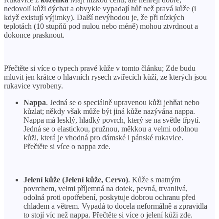
nedovolí kůži dýchat a obvykle vypadají hůř než pravá kůže (i
když existují výjimky). Další nevýhodou je, že při nízkých
teplotách (10 stupňů pod nulou nebo méně) mohou ztvrdnout a
dokonce prasknout.
Přečtěte si více o typech pravé kůže v tomto článku; Zde budu
mluvit jen krátce o hlavních rysech zvířecích kůží, ze kterých jsou
rukavice vyrobeny.
Nappa
. Jedná se o speciálně upravenou kůži jehňat nebo
kůzlat; někdy však může být jiná kůže nazývána nappa.
Nappa má lesklý, hladký povrch, který se na světle třpytí.
Jedná se o elastickou, pružnou, měkkou a velmi odolnou
kůži, která je vhodná pro dámské i pánské rukavice.
Přečtěte si více o nappa zde.
Jelení kůže (Jelení kůže, Cervo)
. Kůže s matným
povrchem, velmi příjemná na dotek, pevná, trvanlivá,
odolná proti opotřebení, poskytuje dobrou ochranu před
chladem a větrem. Vypadá to docela neformálně a zpravidla
to stojí víc než nappa. Přečtěte si více o jelení kůži zde.