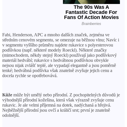
Fabi, Henderson, APC a mnoho dalších značek, zejména ve
středním cenovém segmentu, se omezuje na běžnou vlnu; Navíc i
v segmentu vyššího průměru najdete rukavice s polyesterovou
podšívkou (např. některé modely Roeckl). Některé značky
(mimochodem, někdy stejný Roeckl) používají jako podšívkový
materiál hedvábí; rukavice s hedvábnou podšívkou obvykle
nejsou nijak zvlášť teplé, ale vypadají elegantně a jsou poměrně
tenké; hedvábná podšívka však znatelně zvyšuje jejich cenu a
docela rychle se opotřebovává.
Kůže
může být umělý nebo přírodní. Z pochopitelných důvodů je
výhodnější přírodní kožešina, která však výrazně zvyšuje cenu
rukavic. Je ale velmi příjemná na dotek, nadýchaná a hřejivá.
Nejběžnější přírodní jsou ovčí a králičí srst; první je znatelně
odolnější.