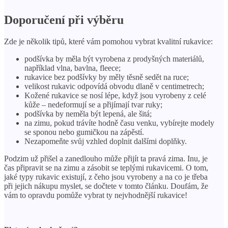
Doporučení při výběru
Zde je několik tipů, které vám pomohou vybrat kvalitní rukavice:
podšívka by měla být vyrobena z prodyšných materiálů,
například vlna, bavlna, fleece;
rukavice bez podšívky by měly těsně sedět na ruce;
velikost rukavic odpovídá obvodu dlaně v centimetrech;
Kožené rukavice se nosí lépe, když jsou vyrobeny z celé
kůže – nedeformují se a přijímají tvar ruky;
podšívka by neměla být lepená, ale šitá;
na zimu, pokud trávíte hodně času venku, vybírejte modely
se sponou nebo gumičkou na zápěstí.
Nezapomeňte svůj vzhled doplnit dalšími doplňky.
Podzim už přišel a zanedlouho může přijít ta pravá zima. Inu, je
čas připravit se na zimu a zásobit se teplými rukavicemi. O tom,
jaké typy rukavic existují, z čeho jsou vyrobeny a na co je třeba
při jejich nákupu myslet, se dočtete v tomto článku. Doufám, že
vám to opravdu pomůže vybrat ty nejvhodnější rukavice!