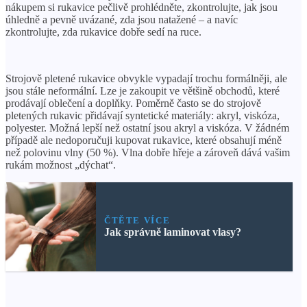
nákupem si rukavice pečlivě prohlédněte, zkontrolujte, jak jsou
úhledně a pevně uvázané, zda jsou natažené – a navíc
zkontrolujte, zda rukavice dobře sedí na ruce.
Strojově pletené rukavice obvykle vypadají trochu formálněji, ale
jsou stále neformální. Lze je zakoupit ve většině obchodů, které
prodávají oblečení a doplňky. Poměrně často se do strojově
pletených rukavic přidávají syntetické materiály: akryl, viskóza,
polyester. Možná lepší než ostatní jsou akryl a viskóza. V žádném
případě ale nedoporučuji kupovat rukavice, které obsahují méně
než polovinu vlny (50 %). Vlna dobře hřeje a zároveň dává vašim
rukám možnost „dýchat“.
ČTĚTE VÍCE
Jak správně laminovat vlasy?