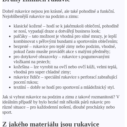
Dobré rukavice nejsou jen krásné, ale také pohodlné a funkční.
Nejoblíbenější rukavice na podzim a zimu:
klasické kožené – hodí se k jakémukoli oblečení, pohodlně
se nosí, vypadají draze a dotvářejí business look;
palčáky – tato možnost je vhodná pro silné mrazy, je lepší
kombinovat s péřovými bundami a sportovním oblečením;
bezprsté – rukavice pro teplé zimy nebo podzim, vhodné,
pokud často musíte provádět akce s malými předměty;
pro dotykové obrazovky – rukavice s pogumovanými
vložkami na prstech;
kožešina – lze vyrobit na ovčí nebo ovčí kůži, velmi teplá,
vhodná pro super chladné zimy;
rukavice řidiče – speciální rukavice s perforací zabraňující
pocení rukou;
textilní – dobře se hodí pro sportovní a mládežnický styl.
Jak si vybrat rukavice na podzim a zimu z takové rozmanitosti? V
ideálním případě by bylo hezké mít několik párů rukavic pro
různé situace – pro každodenní nošení, dlouhé procházky nebo
sport.
Z jakého materiálu jsou rukavice