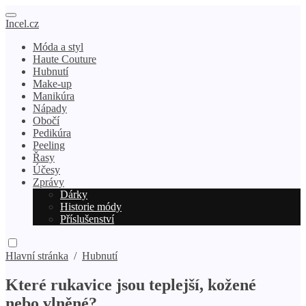
Incel.cz
Móda a styl
Haute Couture
Hubnutí
Make-up
Manikúra
Nápady
Obočí
Pedikúra
Peeling
Řasy
Účesy
Zprávy
Dárky
Historie módy
Příslušenství
Hlavní stránka
/
Hubnutí
Které rukavice jsou teplejší, kožené
nebo vlněné?