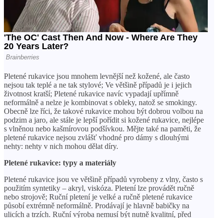
Pletené rukavice jsou mnohem levnější než kožené, ale často
nejsou tak teplé a ne tak stylové; Ve většině případů je i jejich
životnost kratší; Pletené rukavice navíc vypadají upřímně
neformálně a nelze je kombinovat s obleky, natož se smokingy.
Obecně lze říci, že takové rukavice mohou být dobrou volbou na
podzim a jaro, ale stále je lepší pořídit si kožené rukavice, nejlépe
s vlněnou nebo kašmírovou podšívkou. Mějte také na paměti, že
pletené rukavice nejsou zvlášť vhodné pro dámy s dlouhými
nehty: nehty v nich mohou dělat díry.
Pletené rukavice: typy a materiály
Pletené rukavice jsou ve většině případů vyrobeny z vlny, často s
použitím syntetiky – akryl, viskóza. Pletení lze provádět ručně
nebo strojově; Ruční pletení je velké a ručně pletené rukavice
působí extrémně neformálně. Prodávají je hlavně babičky na
ulicích a trzích. Ruční výroba nemusí být nutně kvalitní, před