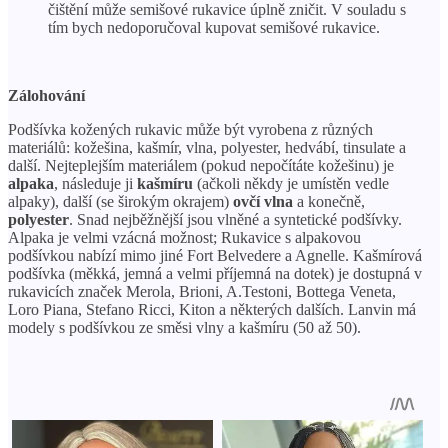
čištění může semišové rukavice úplně zničit. V souladu s
tím bych nedoporučoval kupovat semišové rukavice.
Zálohování
Podšívka kožených rukavic může být vyrobena z různých
materiálů: kožešina, kašmír, vlna, polyester, hedvábí, tinsulate a
další. Nejteplejším materiálem (pokud nepočítáte kožešinu) je
alpaka
, následuje ji
kašmíru
(ačkoli někdy je umístěn vedle
alpaky), další (se širokým okrajem)
ovčí vlna
a konečně,
polyester
. Snad nejběžnější jsou vlněné a syntetické podšívky.
Alpaka je velmi vzácná možnost; Rukavice s alpakovou
podšívkou nabízí mimo jiné Fort Belvedere a Agnelle. Kašmírová
podšívka (měkká, jemná a velmi příjemná na dotek) je dostupná v
rukavicích značek Merola, Brioni, A.Testoni, Bottega Veneta,
Loro Piana, Stefano Ricci, Kiton a některých dalších. Lanvin má
modely s podšívkou ze směsi vlny a kašmíru (50 až 50).