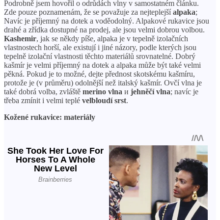
Podrobně jsem hovořil o odrůdách vlny v samostatném článku.
Zde pouze poznamenám, že se považuje za nejteplejší
alpaka
;
Navíc je příjemný na dotek a voděodolný. Alpakové rukavice jsou
drahé a zřídka dostupné na prodej, ale jsou velmi dobrou volbou.
Kashemir
, jak se někdy píše, alpaka je v tepelně izolačních
vlastnostech horší, ale existují i ​​jiné názory, podle kterých jsou
tepelně izolační vlastnosti těchto materiálů srovnatelné. Dobrý
kašmír je velmi příjemný na dotek a alpaka může být také velmi
pěkná. Pokud je to možné, dejte přednost skotskému kašmíru,
protože je (v průměru) odolnější než italský kašmír. Ovčí vlna je
také dobrá volba, zvláště
merino vlna
и
jehněčí vlna
; navíc je
třeba zmínit i velmi teplé
velbloudí srst
.
Kožené rukavice: materiály