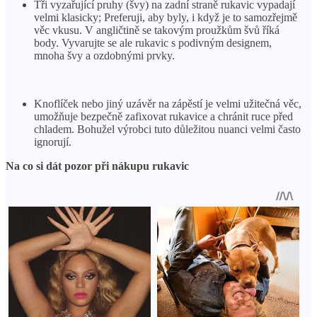
Tři vyzařující pruhy (švy) na zadní straně rukavic vypadají
velmi klasicky; Preferuji, aby byly, i když je to samozřejmě
věc vkusu. V angličtině se takovým proužkům švů říká
body. Vyvarujte se ale rukavic s podivným designem,
mnoha švy a ozdobnými prvky.
Knoflíček nebo jiný uzávěr na zápěstí je velmi užitečná věc,
umožňuje bezpečně zafixovat rukavice a chránit ruce před
chladem. Bohužel výrobci tuto důležitou nuanci velmi často
ignorují.
Na co si dát pozor při nákupu rukavic