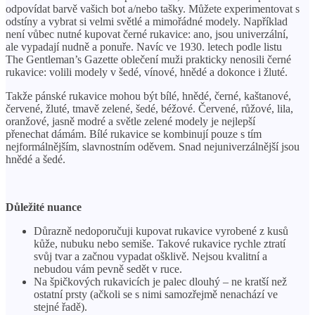
odpovídat barvě vašich bot a/nebo tašky. Můžete experimentovat s
odstíny a vybrat si velmi světlé a mimořádné modely. Například
není vůbec nutné kupovat černé rukavice: ano, jsou univerzální,
ale vypadají nudně a ponuře. Navíc ve 1930. letech podle listu
The Gentleman’s Gazette oblečení muži prakticky nenosili černé
rukavice: volili modely v šedé, vínové, hnědé a dokonce i žluté.
Takže pánské rukavice mohou být bílé, hnědé, černé, kaštanové,
červené, žluté, tmavě zelené, šedé, béžové. Červené, růžové, lila,
oranžové, jasně modré a světle zelené modely je nejlepší
přenechat dámám. Bílé rukavice se kombinují pouze s tím
nejformálnějším, slavnostním oděvem. Snad nejuniverzálnější jsou
hnědé a šedé.
Důležité nuance
Důrazně nedoporučuji kupovat rukavice vyrobené z kusů
kůže, nubuku nebo semiše. Takové rukavice rychle ztratí
svůj tvar a začnou vypadat ošklivě. Nejsou kvalitní a
nebudou vám pevně sedět v ruce.
Na špičkových rukavicích je palec dlouhý – ne kratší než
ostatní prsty (ačkoli se s nimi samozřejmě nenachází ve
stejné řadě).