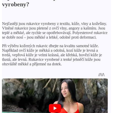
vyrobeny?
Nejčastěji jsou rukavice vyrobeny z textilu, kůže, vlny a kožešiny.
Vlněné rukavice jsou pletené z ovčí vlny, angory a kašmíru. Jsou
teplé a měkké, ale rychle se opotřebovávají. Polyesterové rukavice
se dobře nosí – jsou měkké a lehké, odolné proti deformaci.
Při výběru kožených rukavic dbejte na kvalitu samotné kůže.
Například ovčí kůže je měkká a odolná, kozí kůže je levná a
tvrdá, vepřová kůže je velmi krásná, ale křehká, hovězí kůže je
tlustá, ale levná. Rukavice vyrobené z tenké jehněčí kůže jsou
obzvláště měkké a příjemné na dotek.