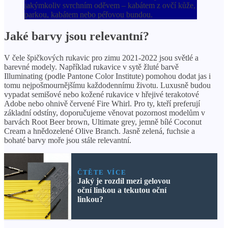
jakýmkoliv svrchním oděvem – kabátem z ovčí kůže,
parkou, kabátem nebo péřovou bundou.
Jaké barvy jsou relevantní?
V čele špičkových rukavic pro zimu 2021-2022 jsou světlé a
barevné modely. Například rukavice v sytě žluté barvě
Illuminating (podle Pantone Color Institute) pomohou dodat jas i
tomu nejpošmournějšímu každodennímu životu. Luxusně budou
vypadat semišové nebo kožené rukavice v hřejivé terakotové
Adobe nebo ohnivě červené Fire Whirl. Pro ty, kteří preferují
základní odstíny, doporučujeme věnovat pozornost modelům v
barvách Root Beer brown, Ultimate grey, jemně bílé Coconut
Cream a hnědozelené Olive Branch. Jasně zelená, fuchsie a
bohaté barvy moře jsou stále relevantní.
ČTĚTE VÍCE
Jaký je rozdíl mezi gelovou
oční linkou a tekutou oční
linkou?