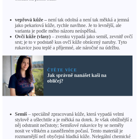
vepřová kůže –
není tak odolná a není tak měkká a jemná
jako pekariová kůže, rychle navlhne. Je to levnější, ale
varianta je podle mého názoru neúspěšná.
Ovčí kůže (vlasy)
– zvenku vypadá jako semiš, zevnitř ovčí
srst; je to v podstatě kus ovčí kůže obrácený naruby. Tyto
rukavice jsou teplé a příjemné, ale náročné na údržbu.
ČTĚTE VÍCE
Jak správně nanášet kaši na
obličej?
Semiš
– speciálně zpracovaná kůže, která vypadá velmi
stylově a ušlechtile a je měkká na dotek. Je však obtížnější z
něj odstranit nečistoty; Semišové rukavice by se neměly
nosit ve vlhkém a zasněženém počasí. Tento materiál je
rozmarnější než obyčejná hladká kůže. Nelegální chemické