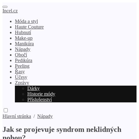
Incel.cz
Móda a styl
Haute Couture
Hubnutí
Make-up
Manikúra
Nápady
Obočí
Pedikúra
Peeling
Řasy
Účesy
Zprávy
Dárky
Historie módy
Příslušenství
Hlavní stránka
/
Nápady
Jak se projevuje syndrom neklidných
nohou?