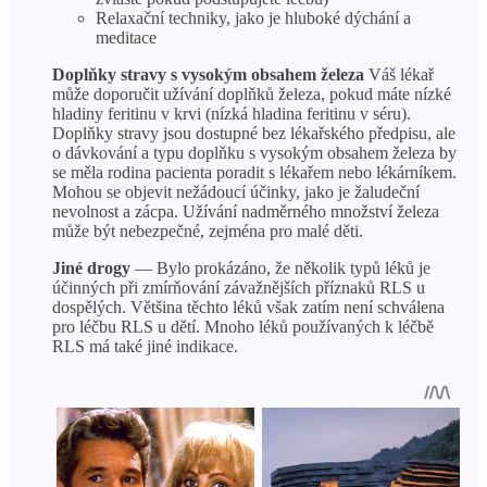
Relaxační techniky, jako je hluboké dýchání a
meditace
Doplňky stravy s vysokým obsahem železa
Váš lékař
může doporučit užívání doplňků železa, pokud máte nízké
hladiny feritinu v krvi (nízká hladina feritinu v séru).
Doplňky stravy jsou dostupné bez lékařského předpisu, ale
o dávkování a typu doplňku s vysokým obsahem železa by
se měla rodina pacienta poradit s lékařem nebo lékárníkem.
Mohou se objevit nežádoucí účinky, jako je žaludeční
nevolnost a zácpa. Užívání nadměrného množství železa
může být nebezpečné, zejména pro malé děti.
Jiné drogy
— Bylo prokázáno, že několik typů léků je
účinných při zmírňování závažnějších příznaků RLS u
dospělých. Většina těchto léků však zatím není schválena
pro léčbu RLS u dětí. Mnoho léků používaných k léčbě
RLS má také jiné indikace.