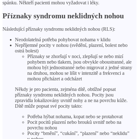
spánku. Někteří pacienti mohou vyžadovat i léky.
Příznaky syndromu neklidných nohou
Následující příznaky syndromu neklidných nohou (RLS):
Neodolatelná potřeba pohybovat nohama v klidu
Nepříjemné pocity v nohou (svědění, plazení, bolest nebo
ostrá bolest)
Příznaky se zhoršují v noci, zlepšují se nebo mizí
pohybem nebo tlakem, jsou obvykle oboustranné, ale
mohou být jednostranné nebo migrovat z jedné strany
na druhou, mohou se lišit v intenzitě a frekvenci a
mohou přicházet a odcházet
Někdy je pro pacienta, zejména dítě, obtížné popsat
příznaky syndromu neklidných nohou. Pocity jsou
zpravidla lokalizovány uvnitř nohy a ne na povrchu kůže.
Dítě může popsat své pocity takto:
Potřeba hýbat nohama, kopat nebo se protahovat
Pocit pocitů plazení nebo brouků uvnitř nebo na
povrchu nohou
Pocity “brnění”, “cukání”, “plazení” nebo “neklidu”
v nohou