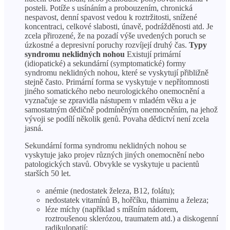
posteli. Potíže s usínáním a probouzením, chronická
nespavost, denní spavost vedou k roztržitosti, snížené
koncentraci, celkové slabosti, únavě, podrážděnosti atd. Je
zcela přirozené, že na pozadí výše uvedených poruch se
úzkostné a depresivní poruchy rozvíjejí druhý čas.
Typy
syndromu neklidných nohou
Existují primární
(idiopatické) a sekundární (symptomatické) formy
syndromu neklidných nohou, které se vyskytují přibližně
stejně často. Primární forma se vyskytuje v nepřítomnosti
jiného somatického nebo neurologického onemocnění a
vyznačuje se zpravidla nástupem v mladém věku a je
samostatným dědičně podmíněným onemocněním, na jehož
vývoji se podílí několik genů. Povaha dědictví není zcela
jasná.
Sekundární forma syndromu neklidných nohou se
vyskytuje jako projev různých jiných onemocnění nebo
patologických stavů. Obvykle se vyskytuje u pacientů
starších 50 let.
anémie (nedostatek železa, B12, folátu);
nedostatek vitamínů B, hořčíku, thiaminu a železa;
léze míchy (například s míšním nádorem,
roztroušenou sklerózou, traumatem atd.) a diskogenní
radikulopatií;