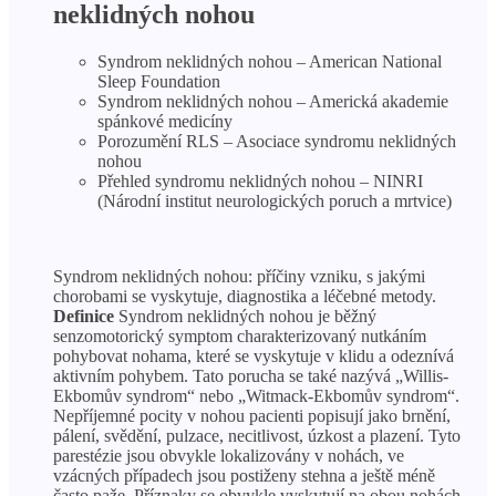
neklidných nohou
Syndrom neklidných nohou – American National
Sleep Foundation
Syndrom neklidných nohou – Americká akademie
spánkové medicíny
Porozumění RLS – Asociace syndromu neklidných
nohou
Přehled syndromu neklidných nohou – NINRI
(Národní institut neurologických poruch a mrtvice)
Syndrom neklidných nohou: příčiny vzniku, s jakými
chorobami se vyskytuje, diagnostika a léčebné metody.
Definice
Syndrom neklidných nohou je běžný
senzomotorický symptom charakterizovaný nutkáním
pohybovat nohama, které se vyskytuje v klidu a odeznívá
aktivním pohybem. Tato porucha se také nazývá „Willis-
Ekbomův syndrom“ nebo „Witmack-Ekbomův syndrom“.
Nepříjemné pocity v nohou pacienti popisují jako brnění,
pálení, svědění, pulzace, necitlivost, úzkost a plazení. Tyto
parestézie jsou obvykle lokalizovány v nohách, ve
vzácných případech jsou postiženy stehna a ještě méně
často paže. Příznaky se obvykle vyskytují na obou nohách,