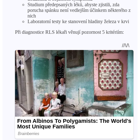
Studium předepsaných léků, abyste zjistili, zda
porucha spánku není vedlejším účinkem některého z
nich
Laboratorní testy ke stanovení hladiny železa v krvi
Při diagnostice RLS lékaři věnují pozornost 5 kritériím: