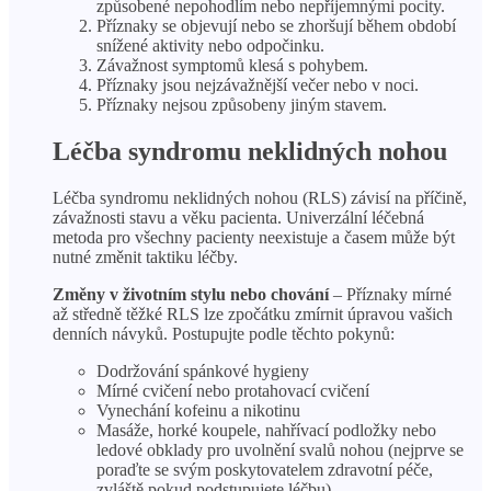
způsobené nepohodlím nebo nepříjemnými pocity.
Příznaky se objevují nebo se zhoršují během období
snížené aktivity nebo odpočinku.
Závažnost symptomů klesá s pohybem.
Příznaky jsou nejzávažnější večer nebo v noci.
Příznaky nejsou způsobeny jiným stavem.
Léčba syndromu neklidných nohou
Léčba syndromu neklidných nohou (RLS) závisí na příčině,
závažnosti stavu a věku pacienta. Univerzální léčebná
metoda pro všechny pacienty neexistuje a časem může být
nutné změnit taktiku léčby.
Změny v životním stylu nebo chování
– Příznaky mírné
až středně těžké RLS lze zpočátku zmírnit úpravou vašich
denních návyků. Postupujte podle těchto pokynů:
Dodržování spánkové hygieny
Mírné cvičení nebo protahovací cvičení
Vynechání kofeinu a nikotinu
Masáže, horké koupele, nahřívací podložky nebo
ledové obklady pro uvolnění svalů nohou (nejprve se
poraďte se svým poskytovatelem zdravotní péče,
zvláště pokud podstupujete léčbu)