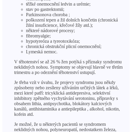
těžké onemocnění ledvin a urémie;
stav po gastrektomii;
Parkinsonova choroba ;
poškození tepen a žil dolních končetin (chronická
žilní insuficience, křečové žíly atd.);
některé nádorové procesy;
fibromyalgie;
hypotyreóza a tyreotoxikóza;
chronická obstrukční plicní onemocnění;
Lymeská nemoc.
V těhotenství se až 26 % žen potýká s příznaky syndromu
neklidných nohou. Symptomy se objevují hlavně ve třetím
trimestru a po odeznění těhotenství ustupují.
Je třeba vzít v úvahu, že projevy syndromu jsou někdy
způsobeny nebo zesíleny užíváním určitých látek a léků,
mezi které patří: tricyklická antidepresiva, selektivní
inhibitory zpětného vychytávání serotoninu, přípravky s
obsahem lithia, antipsychotika, blokátory kalciových
kanálů, antihistaminika a antiepileptika , alkohol, nikotin,
kofein atd.
Je možné, že u některých pacientů se syndromem
neklidných nohou, polyneuropatií, nedostatkem železa,