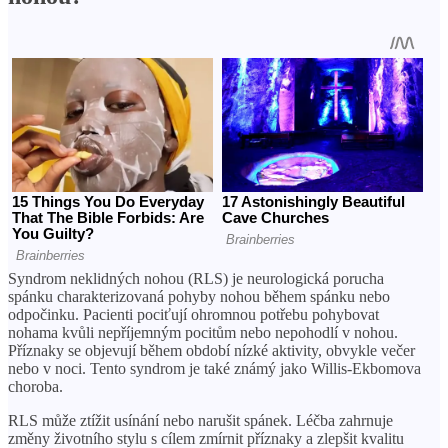
Syndrom neklidných nohou (RLS) je neurologická porucha
spánku charakterizovaná pohyby nohou během spánku nebo
odpočinku. Pacienti pociťují ohromnou potřebu pohybovat
nohama kvůli nepříjemným pocitům nebo nepohodlí v nohou.
Příznaky se objevují během období nízké aktivity, obvykle večer
nebo v noci. Tento syndrom je také známý jako Willis-Ekbomova
choroba.
RLS může ztížit usínání nebo narušit spánek. Léčba zahrnuje
změny životního stylu s cílem zmírnit příznaky a zlepšit kvalitu