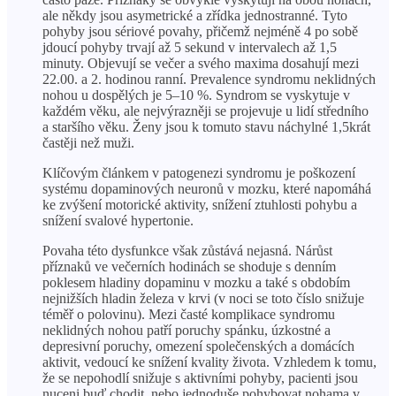
ale někdy jsou asymetrické a zřídka jednostranné. Tyto
pohyby jsou sériové povahy, přičemž nejméně 4 po sobě
jdoucí pohyby trvají až 5 sekund v intervalech až 1,5
minuty. Objevují se večer a svého maxima dosahují mezi
22.00. a 2. hodinou ranní. Prevalence syndromu neklidných
nohou u dospělých je 5–10 %. Syndrom se vyskytuje v
každém věku, ale nejvýrazněji se projevuje u lidí středního
a staršího věku. Ženy jsou k tomuto stavu náchylné 1,5krát
častěji než muži.
Klíčovým článkem v patogenezi syndromu je poškození
systému dopaminových neuronů v mozku, které napomáhá
ke zvýšení motorické aktivity, snížení ztuhlosti pohybu a
snížení svalové hypertonie.
Povaha této dysfunkce však zůstává nejasná. Nárůst
příznaků ve večerních hodinách se shoduje s denním
poklesem hladiny dopaminu v mozku a také s obdobím
nejnižších hladin železa v krvi (v noci se toto číslo snižuje
téměř o polovinu). Mezi časté komplikace syndromu
neklidných nohou patří poruchy spánku, úzkostné a
depresivní poruchy, omezení společenských a domácích
aktivit, vedoucí ke snížení kvality života. Vzhledem k tomu,
že se nepohodlí snižuje s aktivními pohyby, pacienti jsou
nuceni buď chodit, nebo jednoduše pohybovat nohama v