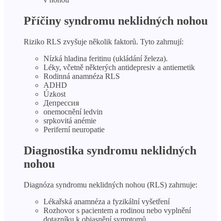
Příčiny syndromu neklidných nohou
Riziko RLS zvyšuje několik faktorů. Tyto zahrnují:
Nízká hladina feritinu (ukládání železa).
Léky, včetně některých antidepresiv a antiemetik
Rodinná anamnéza RLS
ADHD
Úzkost
Депрессия
onemocnění ledvin
srpkovitá anémie
Periferní neuropatie
Diagnostika syndromu neklidných
nohou
Diagnóza syndromu neklidných nohou (RLS) zahrnuje:
Lékařská anamnéza a fyzikální vyšetření
Rozhovor s pacientem a rodinou nebo vyplnění
dotazníku k objasnění symptomů