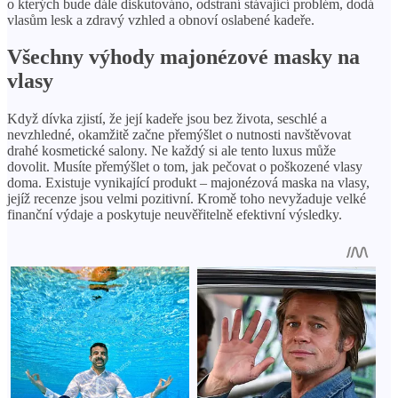
o kterých bude dále diskutováno, odstraní stávající problém, dodá
vlasům lesk a zdravý vzhled a obnoví oslabené kadeře.
Všechny výhody majonézové masky na
vlasy
Když dívka zjistí, že její kadeře jsou bez života, seschlé a
nevzhledné, okamžitě začne přemýšlet o nutnosti navštěvovat
drahé kosmetické salony. Ne každý si ale tento luxus může
dovolit. Musíte přemýšlet o tom, jak pečovat o poškozené vlasy
doma. Existuje vynikající produkt – majonézová maska ​​na vlasy,
jejíž recenze jsou velmi pozitivní. Kromě toho nevyžaduje velké
finanční výdaje a poskytuje neuvěřitelně efektivní výsledky.