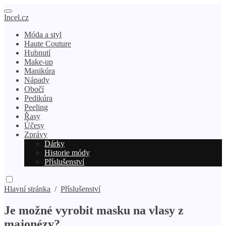
Incel.cz
Móda a styl
Haute Couture
Hubnutí
Make-up
Manikúra
Nápady
Obočí
Pedikúra
Peeling
Řasy
Účesy
Zprávy
Dárky
Historie módy
Příslušenství
Hlavní stránka
/
Příslušenství
Je možné vyrobit masku na vlasy z
majonézy?