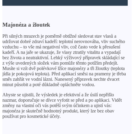
Majonéza a žloutek
Při silných mrazech je poměrně obtížné sledovat stav vlasů a
udržovat dobré zdraví kadeří: teplotní nerovnováha, vliv suchého
vzduchu – to vše má negativní vliv, což často vede k přesušení
kadeří. A na jaře se ukazuje, že vlasy ztratily vitalitu a vypadají
bez života a neatraktivní. Lehký výživový přípravek skládající se
z výše uvedených složek vám pomůže těmto potížím předejít.
Musíte si vzít dvě polévkové lžíce majonézy a tři žloutky (teplota
jídla je pokojová teplota). Před aplikací směsi na prameny je třeba
směs zahřát ve vodní lázni. Nanesený přípravek nechte dvacet
minut působit a poté důkladně opláchněte vodou.
Abyste se ujistili, že výsledek je efektivní a že úsilí nepřišlo
nazmar, doporučuje se dívce vyfotit se před a po aplikaci. Vidět
změny na vlastní oči vás potěší svým účinkem a ujistí vás:
majonéza je skutečně hodnotný produkt, který lze bez obav
používat pro kosmetické účely.