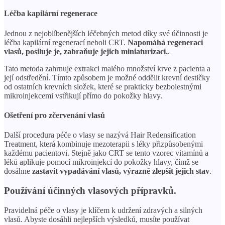
Léčba kapilární regenerace
Jednou z nejoblíbenějších léčebných metod díky své účinnosti je
léčba kapilární regenerací neboli CRT.
Napomáhá regeneraci
vlasů, posiluje je, zabraňuje jejich miniaturizaci.
.
Tato metoda zahrnuje extrakci malého množství krve z pacienta a
její odstředění. Tímto způsobem je možné oddělit krevní destičky
od ostatních krevních složek, které se prakticky bezbolestnými
mikroinjekcemi vstřikují přímo do pokožky hlavy.
Ošetření pro zčervenání vlasů
Další procedura péče o vlasy se nazývá Hair Redensification
Treatment, která kombinuje mezoterapii s léky přizpůsobenými
každému pacientovi. Stejně jako CRT se tento vzorec vitamínů a
léků aplikuje pomocí mikroinjekcí do pokožky hlavy, čímž se
dosáhne
zastavit vypadávání vlasů, výrazně zlepšit jejich stav
.
Používání účinných vlasových přípravků.
Pravidelná péče o vlasy je klíčem k udržení zdravých a silných
vlasů. Abyste dosáhli nejlepších výsledků, musíte používat