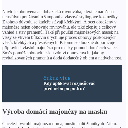
Navíc je obnovena acidobazická rovnováha, která je narušena
neustálým používáním šamponů a vlasové stylingové kosmetiky.
Z tohoto důvodu se kadeře stávají křehkými. A ocet obsažený v
majonéze nejen obnovuje rovnováhu, ale také zlepšuje celkový
vzhled a stav pramenů. Také při použití majonézových masek na
vlasy se vlivem bílkovin urychluje proces obnovy poškozených
vlasů, křehkých a přesušených. K tomu se důrazně doporučuje
připravit si vlastní majonézu pro masky pomocí domácích vajec.
Směs pomůže obnovit lesk a zdraví obnovených, jakoby
revitalizovaných pramenů a dodá dodatečný objem a nadýchanost.
ČTĚTE VÍCE
Kdy aplikovat rozjasňovač
před nebo po pudru?
Výroba domácí majonézy na masku
Chcete-li vyrobit majonézu doma, musíte nalít žloutky do šálku.