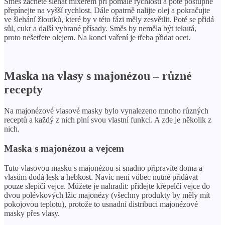
Směs začněte šlehat mixérem při pomalé rychlosti a poté postupně
přepínejte na vyšší rychlost. Dále opatrně nalijte olej a pokračujte
ve šlehání žloutků, které by v této fázi měly zesvětlit. Poté se přidá
sůl, cukr a další vybrané přísady. Směs by neměla být tekutá,
proto nešetřete olejem. Na konci vaření je třeba přidat ocet.
Maska na vlasy s majonézou – různé
recepty
Na majonézové vlasové masky bylo vynalezeno mnoho různých
receptů a každý z nich plní svou vlastní funkci. A zde je několik z
nich.
Maska s majonézou a vejcem
Tuto vlasovou masku s majonézou si snadno připravíte doma a
vlasům dodá lesk a hebkost. Navíc není vůbec nutné přidávat
pouze slepičí vejce. Můžete je nahradit: přidejte křepelčí vejce do
dvou polévkových lžic majonézy (všechny produkty by měly mít
pokojovou teplotu), protože to usnadní distribuci majonézové
masky přes vlasy.