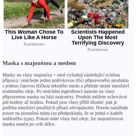
Maska s majonézou a medem
Masky na vlasy majonéza + med vyžadují následující schéma
přípravy: smíchejte jednu polévkovou lžíci připraveného produktu
s jednou čajovou lžičkou tekutého medu a přidejte stejné množství
rostlinného oleje. Po smíchání ingrediencí naneste na vlasy
připravenou masku na bázi majonézy. Produkt můžete uchovávat
půl hodiny až hodinu. Pokud jsou vlasy příliš dlouhé, pak je
potřeba množství použitých přísad zdvojnásobit. Hmotu nanášejte
pouze na poraněná místa (za předpokladu, že se jedná o kadeře
smíšeného typu). Pokud máte vlasy bez oleje, lze majonézovou
masku nanést po celé délce.