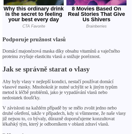
Podporuje pružnost vlasů
Domácí majonézová maska ​​díky obsahu vitamínů a vaječného
proteinu zvyšuje elasticitu vlasů a snižuje poréznost.
Jak se správně starat o vlasy
Aby byly vlasy v nejlepší kondici, nestačí používat domácí
vlasové masky. Mnohokrát je nutné uchýlit se k jiným typům
metod k léčbě problémů, jako je vypadávání vlasů nebo
nedostatek tloušťky.
V závislosti na každém případě by se mělo zvolit jedno nebo
druhé ošetření, takže v případech, kdy si všimneme, že naše vlasy
již nejsou to, co bývaly, důrazně doporučujeme konzultovat
lékařský tým, který je odborníkem v oblasti zdraví vlasů.