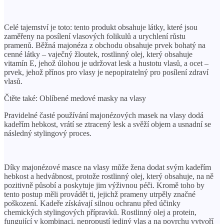
X
Celé tajemství je toto: tento produkt obsahuje látky, které jsou
zaměřeny na posílení vlasových folikulů a urychlení růstu
pramenů. Běžná majonéza z obchodu obsahuje prvek bohatý na
cenné látky – vaječný žloutek, rostlinný olej, který obsahuje
vitamín E, jehož úlohou je udržovat lesk a hustotu vlasů, a ocet –
prvek, jehož přínos pro vlasy je nepopiratelný pro posílení zdraví
vlasů.
Čtěte také: Oblíbené medové masky na vlasy
Pravidelné časté používání majonézových masek na vlasy dodá
kadeřím hebkost, vrátí se ztracený lesk a svěží objem a usnadní se
následný stylingový proces.
Díky majonézové masce na vlasy může žena dodat svým kadeřím
hebkost a hedvábnost, protože rostlinný olej, který obsahuje, na ně
pozitivně působí a poskytuje jim výživnou péči. Kromě toho by
tento postup měli provádět ti, jejichž prameny utrpěly značné
poškození. Kadeře získávají silnou ochranu před účinky
chemických stylingových přípravků. Rostlinný olej a protein,
fungující v kombinaci, nepropustí jediný vlas a na povrchu vytvoří