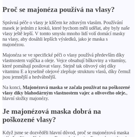
Proč se majonéza používá na vlasy?
Správná péče o vlasy je klíčem ke zdravým vlasům. Používání
masek je jedním z kroků, které bychom měli udělat, aby byly naše
vlasy ještě lepší. V tomto smyslu mnoho lidí volí domácí masky
na vlasy, aby dosáhli lepších výsledků, jako je maska ​​s
majonézou.
Majonéza se ve specifické péči o vlasy používá především díky
vlastnostem vajíčka a oleje. Vejce obsahují bílkoviny a vitamíny,
které pomáhají posilovat vlasy. Stejně tak olivový olej díky
vitaminu E a kyselině olejové zlepšuje strukturu vlasů, díky čemuž
jsou jemnější a hedvábnější.
Na konci,
Majonézová maska ​​se začala používat na poškozené
vlasy díky blahodárným vlastnostem vajec a olivového oleje.
,
hlavní složky majonézy.
Je majonézová maska ​​dobrá na
poškozené vlasy?
Když jsme se dozvěděli hlavní důvod, proč se majonézová maska ​​