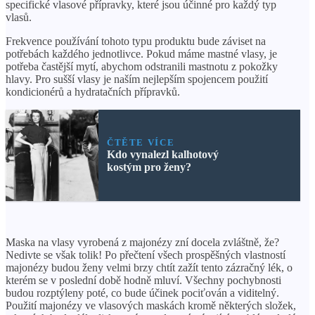
specifické vlasové přípravky, které jsou účinné pro každý typ
vlasů.
Frekvence používání tohoto typu produktu bude záviset na
potřebách každého jednotlivce. Pokud máme mastné vlasy, je
potřeba častější mytí, abychom odstranili mastnotu z pokožky
hlavy. Pro sušší vlasy je naším nejlepším spojencem použití
kondicionérů a hydratačních přípravků.
ČTĚTE VÍCE
Kdo vynalezl kalhotový
kostým pro ženy?
Maska na vlasy vyrobená z majonézy zní docela zvláštně, že?
Nedivte se však tolik! Po přečtení všech prospěšných vlastností
majonézy budou ženy velmi brzy chtít zažít tento zázračný lék, o
kterém se v poslední době hodně mluví. Všechny pochybnosti
budou rozptýleny poté, co bude účinek pociťován a viditelný.
Použití majonézy ve vlasových maskách kromě některých složek,