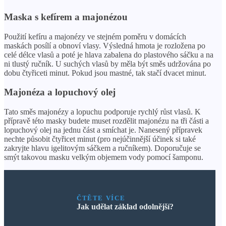
Maska s kefírem a majonézou
Použití kefíru a majonézy ve stejném poměru v domácích
maskách posílí a obnoví vlasy. Výsledná hmota je rozložena po
celé délce vlasů a poté je hlava zabalena do plastového sáčku a na
ni tlustý ručník. U suchých vlasů by měla být směs udržována po
dobu čtyřiceti minut. Pokud jsou mastné, tak stačí dvacet minut.
Majonéza a lopuchový olej
Tato směs majonézy a lopuchu podporuje rychlý růst vlasů. K
přípravě této masky budete muset rozdělit majonézu na tři části a
lopuchový olej na jednu část a smíchat je. Nanesený přípravek
nechte působit čtyřicet minut (pro nejúčinnější účinek si také
zakryjte hlavu igelitovým sáčkem a ručníkem). Doporučuje se
smýt takovou masku velkým objemem vody pomocí šamponu.
ČTĚTE VÍCE
Jak udělat základ odolnější?