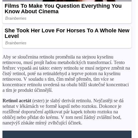
Aby se sloučenina retinolu proměnila na stejnou kyselinu
retinovou, musí projít řadou metabolických transformací. Tento
řetězec vypadá asi takto: estery retinolu se musí nejprve změnit na
čistý retinol, poté na retinaldehyd a teprve potom na kyselinu
retinovou. V souladu s tím, čím méně přeměn, tím více se
koncentrace retinolu uvedená na obalu blíží skutečné koncentraci
a tím je produkt účinnější.
Retinol acetát
(ester) je slabý derivát retinolu. Nejčastěji se dá
sehnat v lékárnách ve formě kapslí nebo roztoku. Dokonce je
rozšířené doporučení aplikovat pár kapek tohoto roztoku na
obličej nebo přidat do krému. V tom není žádný zvláštní bod,
nanejvýš získáte mírný zvlhčující účinek.