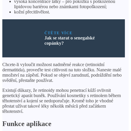
vysoká koncentrace látky – pro pokožku s poškozenou
lipidovou bariérou nebo známkami fotopoškození;
kožní přecitlivělost.
ČTĚTE VÍCE
Jak se starat o senegalské
copánky?
Chcete-li vyloučit možnost nadměrné reakce (retinoidní
dermatitida), proveďte test citlivosti na tuto složku. Naneste malé
množství na zápěstí. Pokud se objeví zarudnutí, podráždění nebo
svědění, přestaňte používat.
Existují důkazy, že retinoidy mohou penetrací kůží ovlivnit
genetický aparát buněk. Používání kosmetiky s retinolem během
těhotenství a kojení se nedoporučuje. Kromě toho je vhodné
přestat užívat takové léky několik měsíců před začátkem
těhotenství.
Funkce aplikace