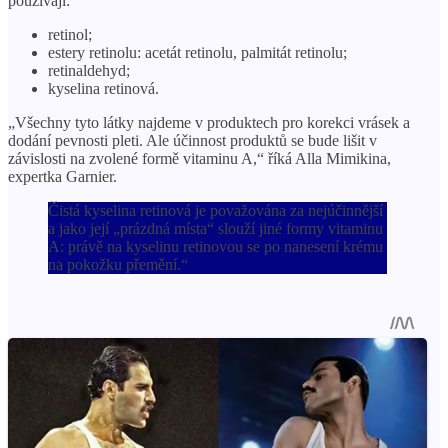
používají:
retinol;
estery retinolu: acetát retinolu, palmitát retinolu;
retinaldehyd;
kyselina retinová.
„Všechny tyto látky najdeme v produktech pro korekci vrásek a
dodání pevnosti pleti. Ale účinnost produktů se bude lišit v
závislosti na zvolené formě vitaminu A,“ říká Alla Mimikina,
expertka Garnier.
Čistá kyselina retinová je považována za nejúčinnější
a jako její „prázdná místa“ slouží jiné formy vitaminu
A: právě na kyselinu retinovou se po nanesení krému
na pokožku přemění.“