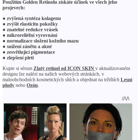
Použitím Golden Retinolu získáte účinek ve všech jeho
projevech:
●
zvýšená syntéza kolagenu
●
zvýšit elasticitu pokožky
●
znatelné redukce vrásek
●
mikroreliéfní vyrovnání
●
normalizace složení kožního mazu
●
snížení zánětu a akné
●
zesvětlující pigmentace
●
zlepšení pleti
Kupte si sérum
Zlatý retinol od ICON SKIN
v aktualizovaném
designu lze nalézt na našich webových stránkách, v
maloobchodních kosmetických sítích a objednat na tržištích
Lesní
plody
nebo
Ozón
.