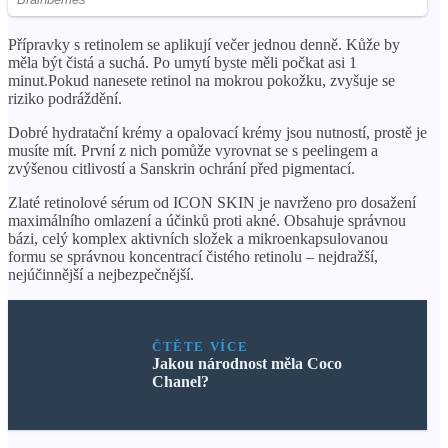
Přípravky s retinolem se aplikují večer jednou denně. Kůže by
měla být čistá a suchá. Po umytí byste měli počkat asi 1
minut.Pokud nanesete retinol na mokrou pokožku, zvyšuje se
riziko podráždění.
Dobré hydratační krémy a opalovací krémy jsou nutností, prostě je
musíte mít. První z nich pomůže vyrovnat se s peelingem a
zvýšenou citlivostí a Sanskrin ochrání před pigmentací.
Zlaté retinolové sérum od ICON SKIN je navrženo pro dosažení
maximálního omlazení a účinků proti akné. Obsahuje správnou
bázi, celý komplex aktivních složek a mikroenkapsulovanou
formu se správnou koncentrací čistého retinolu – nejdražší,
nejúčinnější a nejbezpečnější.
ČTĚTE VÍCE
Jakou národnost měla Coco
Chanel?