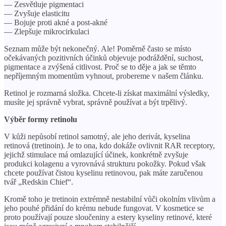
— Zesvětluje pigmentaci
— Zvyšuje elasticitu
— Bojuje proti akné a post-akné
— Zlepšuje mikrocirkulaci
Seznam může být nekonečný. Ale! Poměrně často se místo
očekávaných pozitivních účinků objevuje podráždění, suchost,
pigmentace a zvýšená citlivost. Proč se to děje a jak se těmto
nepříjemným momentům vyhnout, probereme v našem článku.
Retinol je rozmarná složka. Chcete-li získat maximální výsledky,
musíte jej správně vybrat, správně používat a být trpělivý.
Výběr formy retinolu
V kůži nepůsobí retinol samotný, ale jeho derivát, kyselina
retinová (tretinoin). Je to ona, kdo dokáže ovlivnit RAR receptory,
jejichž stimulace má omlazující účinek, konkrétně zvyšuje
produkci kolagenu a vyrovnává strukturu pokožky. Pokud však
chcete používat čistou kyselinu retinovou, pak máte zaručenou
tvář „Redskin Chief“.
Kromě toho je tretinoin extrémně nestabilní vůči okolním vlivům a
jeho pouhé přidání do krému nebude fungovat. V kosmetice se
proto používají pouze sloučeniny a estery kyseliny retinové, které