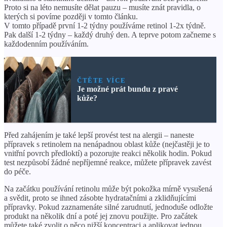
Proto si na léto nemusíte dělat pauzu – musíte znát pravidla, o
kterých si povíme později v tomto článku.
V tomto případě první 1-2 týdny používáme retinol 1-2x týdně.
Pak další 1-2 týdny – každý druhý den. A teprve potom začneme s
každodenním používáním.
ČTĚTE VÍCE
Je možné prát bundu z pravé
kůže?
Před zahájením je také lepší provést test na alergii – naneste
přípravek s retinolem na nenápadnou oblast kůže (nejčastěji je to
vnitřní povrch předloktí) a pozorujte reakci několik hodin. Pokud
test nezpůsobí žádné nepříjemné reakce, můžete přípravek zavést
do péče.
Na začátku používání retinolu může být pokožka mírně vysušená
a svědit, proto se ihned zásobte hydratačními a zklidňujícími
přípravky. Pokud zaznamenáte silné zarudnutí, jednoduše odložte
produkt na několik dní a poté jej znovu použijte. Pro začátek
můžete také zvolit o něco nižší koncentraci a aplikovat jednou