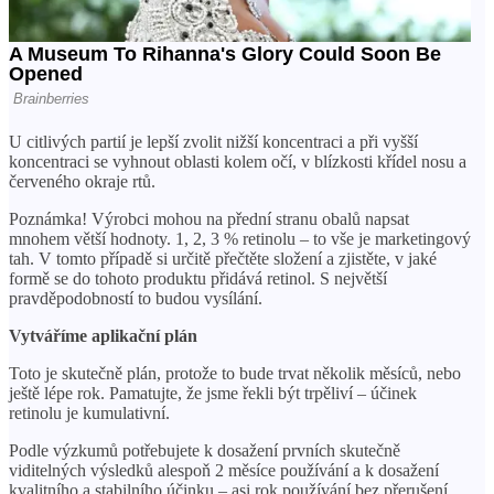
U citlivých partií je lepší zvolit nižší koncentraci a při vyšší
koncentraci se vyhnout oblasti kolem očí, v blízkosti křídel nosu a
červeného okraje rtů.
Poznámka! Výrobci mohou na přední stranu obalů napsat
mnohem větší hodnoty. 1, 2, 3 % retinolu – to vše je marketingový
tah. V tomto případě si určitě přečtěte složení a zjistěte, v jaké
formě se do tohoto produktu přidává retinol. S největší
pravděpodobností to budou vysílání.
Vytváříme aplikační plán
Toto je skutečně plán, protože to bude trvat několik měsíců, nebo
ještě lépe rok. Pamatujte, že jsme řekli být trpěliví – účinek
retinolu je kumulativní.
Podle výzkumů potřebujete k dosažení prvních skutečně
viditelných výsledků alespoň 2 měsíce používání a k dosažení
kvalitního a stabilního účinku – asi rok používání bez přerušení.