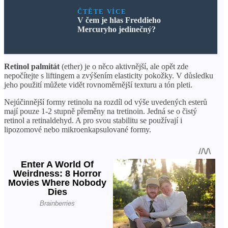
ČTĚTE VÍCE
V čem je hlas Freddieho
Mercuryho jedinečný?
Retinol palmitát
(ether) je o něco aktivnější, ale opět zde
nepočítejte s liftingem a zvýšením elasticity pokožky. V důsledku
jeho použití můžete vidět rovnoměrnější texturu a tón pleti.
Nejúčinnější formy retinolu na rozdíl od výše uvedených esterů
mají pouze 1-2 stupně přeměny na tretinoin. Jedná se o čistý
retinol a retinaldehyd. A pro svou stabilitu se používají i
lipozomové nebo mikroenkapsulované formy.