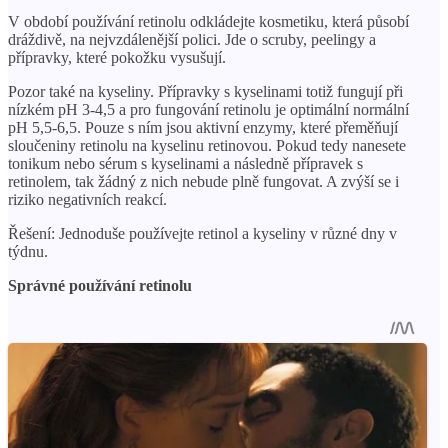
V období používání retinolu odkládejte kosmetiku, která působí
dráždivě, na nejvzdálenější polici. Jde o scruby, peelingy a
přípravky, které pokožku vysušují.
Pozor také na kyseliny. Přípravky s kyselinami totiž fungují při
nízkém pH 3-4,5 a pro fungování retinolu je optimální normální
pH 5,5-6,5. Pouze s ním jsou aktivní enzymy, které přeměňují
sloučeniny retinolu na kyselinu retinovou. Pokud tedy nanesete
tonikum nebo sérum s kyselinami a následně přípravek s
retinolem, tak žádný z nich nebude plně fungovat. A zvýší se i
riziko negativních reakcí.
Řešení: Jednoduše používejte retinol a kyseliny v různé dny v
týdnu.
Správné používání retinolu