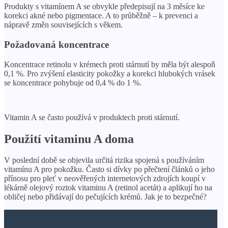
Produkty s vitamínem A se obvykle předepisují na 3 měsíce ke
korekci akné nebo pigmentace. A to průběžně – k prevenci a
nápravě změn souvisejících s věkem.
Požadovaná koncentrace
Koncentrace retinolu v krémech proti stárnutí by měla být alespoň
0,1 %. Pro zvýšení elasticity pokožky a korekci hlubokých vrásek
se koncentrace pohybuje od 0,4 % do 1 %.
Vitamin A se často používá v produktech proti stárnutí.
Použití vitaminu A doma
V poslední době se objevila určitá rizika spojená s používáním
vitamínu A pro pokožku. Často si dívky po přečtení článků o jeho
přínosu pro pleť v neověřených internetových zdrojích koupí v
lékárně olejový roztok vitaminu A (retinol acetát) a aplikují ho na
obličej nebo přidávají do pečujících krémů. Jak je to bezpečné?