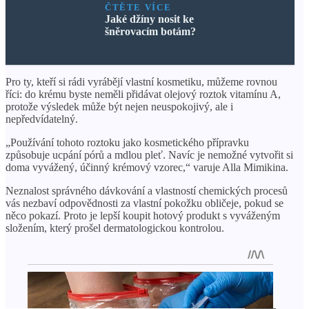
ČTĚTE VÍCE
Jaké džíny nosit ke
šněrovacím botám?
Pro ty, kteří si rádi vyrábějí vlastní kosmetiku, můžeme rovnou
říci: do krému byste neměli přidávat olejový roztok vitamínu A,
protože výsledek může být nejen neuspokojivý, ale i
nepředvídatelný.
„Používání tohoto roztoku jako kosmetického přípravku
způsobuje ucpání pórů a mdlou pleť. Navíc je nemožné vytvořit si
doma vyvážený, účinný krémový vzorec,“ varuje Alla Mimikina.
Neznalost správného dávkování a vlastností chemických procesů
vás nezbaví odpovědnosti za vlastní pokožku obličeje, pokud se
něco pokazí. Proto je lepší koupit hotový produkt s vyváženým
složením, který prošel dermatologickou kontrolou.