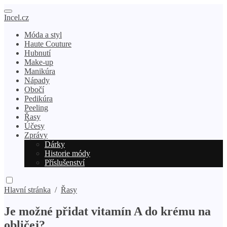
Incel.cz
Móda a styl
Haute Couture
Hubnutí
Make-up
Manikúra
Nápady
Obočí
Pedikúra
Peeling
Řasy
Účesy
Zprávy
Dárky
Historie módy
Příslušenství
Hlavní stránka
/
Řasy
Je možné přidat vitamín A do krému na
obličej?