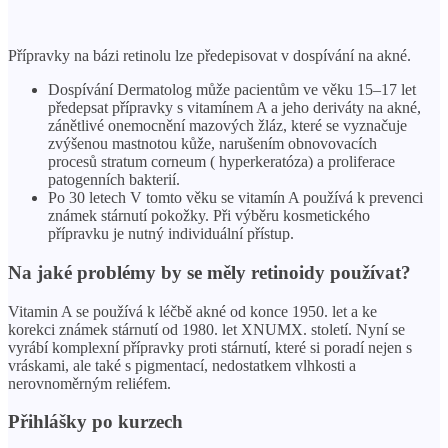
Přípravky na bázi retinolu lze předepisovat v dospívání na akné.
Dospívání Dermatolog může pacientům ve věku 15–17 let
předepsat přípravky s vitamínem A a jeho deriváty na akné,
zánětlivé onemocnění mazových žláz, které se vyznačuje
zvýšenou mastnotou kůže, narušením obnovovacích
procesů stratum corneum ( hyperkeratóza) a proliferace
patogenních bakterií.
Po 30 letech V tomto věku se vitamín A používá k prevenci
známek stárnutí pokožky. Při výběru kosmetického
přípravku je nutný individuální přístup.
Na jaké problémy by se měly retinoidy používat?
Vitamin A se používá k léčbě akné od konce 1950. let a ke
korekci známek stárnutí od 1980. let XNUMX. století. Nyní se
vyrábí komplexní přípravky proti stárnutí, které si poradí nejen s
vráskami, ale také s pigmentací, nedostatkem vlhkosti a
nerovnoměrným reliéfem.
Přihlášky po kurzech