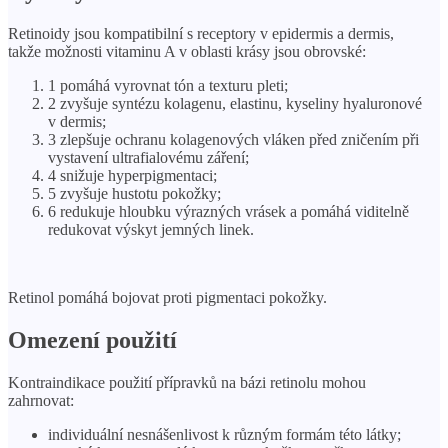
Retinoidy jsou kompatibilní s receptory v epidermis a dermis,
takže možnosti vitaminu A v oblasti krásy jsou obrovské:
1 pomáhá vyrovnat tón a texturu pleti;
2 zvyšuje syntézu kolagenu, elastinu, kyseliny hyaluronové
v dermis;
3 zlepšuje ochranu kolagenových vláken před zničením při
vystavení ultrafialovému záření;
4 snižuje hyperpigmentaci;
5 zvyšuje hustotu pokožky;
6 redukuje hloubku výrazných vrásek a pomáhá viditelně
redukovat výskyt jemných linek.
Retinol pomáhá bojovat proti pigmentaci pokožky.
Omezení použití
Kontraindikace použití přípravků na bázi retinolu mohou
zahrnovat:
individuální nesnášenlivost k různým formám této látky;