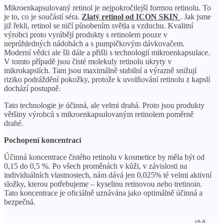
Mikroenkapsulovaný retinol je nejpokročilejší formou retinolu. To
je to, co je součástí séra.
Zlatý retinol od ICON SKIN
. Jak jsme
již řekli, retinol se ničí působením světla a vzduchu. Kvalitní
výrobci proto vyrábějí produkty s retinolem pouze v
neprůhledných nádobách a s pumpičkovým dávkovačem.
Moderní vědci ale šli dále a přišli s technologií mikroenkapsulace.
V tomto případě jsou čisté molekuly retinolu ukryty v
mikrokapslích. Tam jsou maximálně stabilní a výrazně snižují
riziko podráždění pokožky, protože k uvolňování retinolu z kapslí
dochází postupně.
Tato technologie je účinná, ale velmi drahá. Proto jsou produkty
většiny výrobců s mikroenkapsulovaným retinolem poměrně
drahé.
Pochopení koncentrací
Účinná koncentrace čistého retinolu v kosmetice by měla být od
0,15 do 0,5 %. Po všech proměnách v kůži, v závislosti na
individuálních vlastnostech, nám dává jen 0,025% té velmi aktivní
složky, kterou potřebujeme – kyselinu retinovou nebo tretinoin.
Tato koncentrace je oficiálně uznávána jako optimálně účinná a
bezpečná.