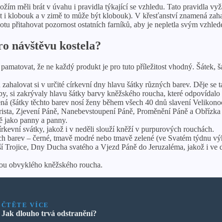
m měli brát v úvahu i pravidla týkající se vzhledu. Tato pravidla vyž
 být i klobouk a v zimě to může být klobouk). V křesťanství znamená z
u přitahovat pozornost ostatních farníků, aby je nepletla svým vzhled
ro návštěvu kostela?
amatovat, že ne každý produkt je pro tuto příležitost vhodný. Šátek, š
 zahalovat si v určité církevní dny hlavu šátky různých barev. Děje se t
žby, si zakrývaly hlavu šátky barvy kněžského roucha, které odpovída
ená (šátky těchto barev nosí ženy během všech 40 dnů slavení Velikono
rista, Zjevení Páně, Nanebevstoupení Páně, Proměnění Páně a Obřízka P
ně jako panny a panny.
rkevní svátky, jakož i v neděli slouží kněží v purpurových rouchách.
ých barev – černé, tmavě modré nebo tmavě zelené (ve Svatém týdnu vý
ší Trojice, Dny Ducha svatého a Vjezd Páně do Jeruzaléma, jakož i ve 
rvou obvyklého kněžského roucha.
ČTĚTE VÍCE
Jak dlouho trvá odstranění?