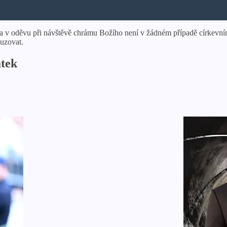
a v oděvu při návštěvě chrámu Božího není v žádném případě církevním
suzovat.
átek