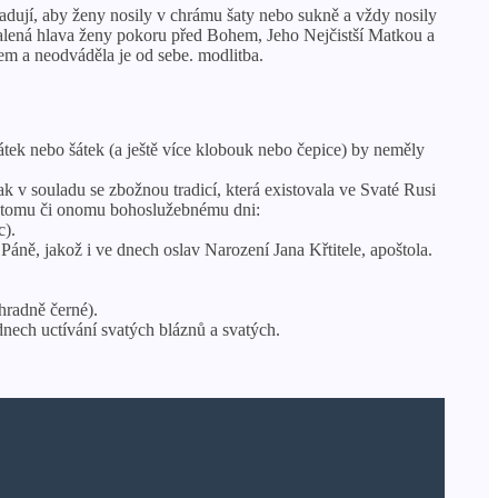
adují, aby ženy nosily v chrámu šaty nebo sukně a vždy nosily
ahalená hlava ženy pokoru před Bohem, Jeho Nejčistší Matkou a
em a neodváděla je od sebe. modlitba.
átek nebo šátek (a ještě více klobouk nebo čepice) by neměly
ak v souladu se zbožnou tradicí, která existovala ve Svaté Rusi
lo tomu či onomu bohoslužebnému dni:
c).
áně, jakož i ve dnech oslav Narození Jana Křtitele, apoštola.
hradně černé).
dnech uctívání svatých bláznů a svatých.