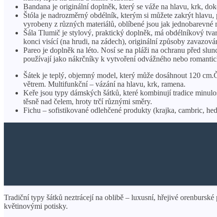
Bandana je originální doplněk, který se váže na hlavu, krk, dok
Štóla je nadrozměrný obdélník, kterým si můžete zakrýt hlavu, p
vyrobeny z různých materiálů, oblíbené jsou jak jednobarevné 
Šála Tlumič je stylový, praktický doplněk, má obdélníkový tvar
konci visící (na hrudi, na zádech), originální způsoby zavazová
Pareo je doplněk na léto. Nosí se na pláži na ochranu před slu
používají jako nákrčníky k vytvoření odvážného nebo romantick
Šátek je teplý, objemný model, který může dosáhnout 120 cm.
větrem. Multifunkční – vázání na hlavu, krk, ramena.
Keře jsou typy dámských šátků, které kombinují tradice minulost
těsně nad čelem, hroty trčí různými směry.
Fichu – sofistikované odlehčené produkty (krajka, cambric, hedv
Tradiční typy šátků neztrácejí na oblibě – luxusní, hřejivé orenburs
květinovými potisky.