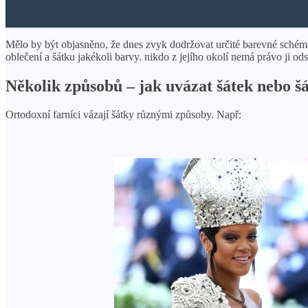
Mělo by být objasněno, že dnes zvyk dodržovat určité barevné schém
oblečení a šátku jakékoli barvy. nikdo z jejího okolí nemá právo ji od
Několik způsobů – jak uvázat šátek nebo š
Ortodoxní farníci vázají šátky různými způsoby. Např: