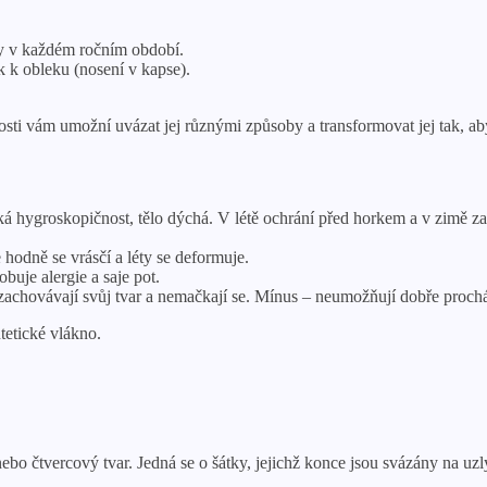
vy v každém ročním období.
 k obleku (nosení v kapse).
osti vám umožní uvázat jej různými způsoby a transformovat jej tak, 
ká hygroskopičnost, tělo dýchá. V létě ochrání před horkem a v zimě za
hodně se vrásčí a léty se deformuje.
buje alergie a saje pot.
si zachovávají svůj tvar a nemačkají se. Mínus – neumožňují dobře proc
tetické vlákno.
bo čtvercový tvar. Jedná se o šátky, jejichž konce jsou svázány na uzl