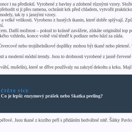
once i na předloktí. Vyrobené z bavlny a zdobené různými vzory. Složte 
řehodit si ji přes ramena, ochránit krk před chladem, vytvořit prakticko
modely, tak ty s jasnými vzory.
 a velké velikosti. Vyrobeno z hustých tkanin, které dobře splývají. Zp
ní.
ncem. Další možnost – pokud to krásně zavážete, získáte originální top 
ého vzhledu, konce volně visí téměř k podlaze nebo hází za záda.
Čtvercové nebo trojúhelníkové doplňky mohou být tkané nebo pletené.
i a moderní módní trendy. Jsou to drobnosti vyrobené z jasně červené lát
ábí, mušelín), které se dříve používaly na zakrytí dekoltu a krku. Maj
ČTĚTE VÍCE
Co je lepší: enzymový prášek nebo Skatka peeling?
ké péřové. Jsou tkané z kozího peří s přidáním hedvábné nitě. Šátky Pa