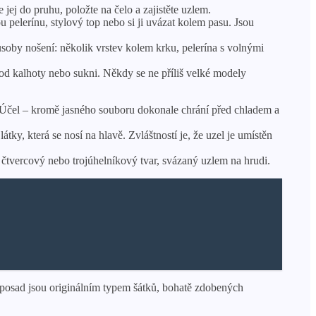
jej do pruhu, položte na čelo a zajistěte uzlem.
u pelerínu, stylový top nebo si ji uvázat kolem pasu. Jsou
ůsoby nošení: několik vrstev kolem krku, pelerína s volnými
pod kalhoty nebo sukni. Někdy se ne příliš velké modely
 Účel – kromě jasného souboru dokonale chrání před chladem a
ky, která se nosí na hlavě. Zvláštností je, že uzel je umístěn
í čtvercový nebo trojúhelníkový tvar, svázaný uzlem na hrudi.
vloposad jsou originálním typem šátků, bohatě zdobených