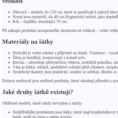
velikost
Hlavové – modely do 120 cm, které se používají k zakrytí hla
Nosní jsou nejmenší, do 40 cm.Hygienické určení, jako doplněk
Krk – doplňky dosahující 70 cm.
Při nákupu produktu nezapomeňte zkontrolovat velikost – velké velik
Materiály na šátky
Hedvábí je velmi odolné a příjemné na dotek. Vlastnost – vyso
Šifon je beztížný, texturovaný a krásně teče.
Bavlna – absorbuje přebytečnou vlhkost, nedráždí pokožku, ale 
Vlna je lehká, odolná, spolehlivě ochrání před chladem, nezpůso
Syntetické tkaniny jsou praktické, snadno se udržují, dlouho 
Dobrou možností jsou smíšené produkty, které obsahují přírodní a syn
Jaké druhy šátků existují?
Oblíbené modely, které nikdy nevyjdou z módy:
Nejběžnějším produktem jsou šátky, které mají trojúhelníkový ne
husté, teplé na zimu a mimo sezónu.