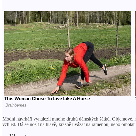
Módní návrháři vynalezli mnoho druhů dámských šátků. Objemové, mini
vzhled. Dá se nosit na hlavě, krásně uvázat na ramenou, nebo omota