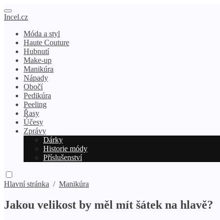
Incel.cz
Móda a styl
Haute Couture
Hubnutí
Make-up
Manikúra
Nápady
Obočí
Pedikúra
Peeling
Řasy
Účesy
Zprávy
Dárky
Historie módy
Příslušenství
Hlavní stránka
/
Manikúra
Jakou velikost by měl mít šátek na hlavě?