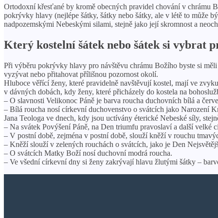
Ortodoxní křesťané by kromě obecných pravidel chování v chrámu Boží
pokrývky hlavy (nejlépe šátky, šátky nebo šátky, ale v létě to může
nadpozemskými Nebeskými silami, stejně jako její skromnost a neochot
Který kostelní šátek nebo šátek si vybrat p
Při výběru pokrývky hlavy pro návštěvu chrámu Božího byste si měli p
vyzývat nebo přitahovat přílišnou pozornost okolí.
Hluboce věřící ženy, které pravidelně navštěvují kostel, mají ve zvyku
v dávných dobách, kdy ženy, které přicházely do kostela na bohoslu
– O slavnosti Velikonoc Páně je barva roucha duchovních bílá a červ
– Bílá roucha nosí církevní duchovenstvo o svátcích jako Narození K
Jana Teologa ve dnech, kdy jsou uctívány éterické Nebeské síly, stej
– Na svátek Povýšení Páně, na Den triumfu pravoslaví a další velké cí
– V postní době, zejména v postní době, slouží kněží v rouchu tmav
– Kněží slouží v zelených rouchách o svátcích, jako je Den Nejsvětěj
– O svátcích Matky Boží nosí duchovní modrá roucha.
– Ve všední církevní dny si ženy zakrývají hlavu žlutými šátky – ba