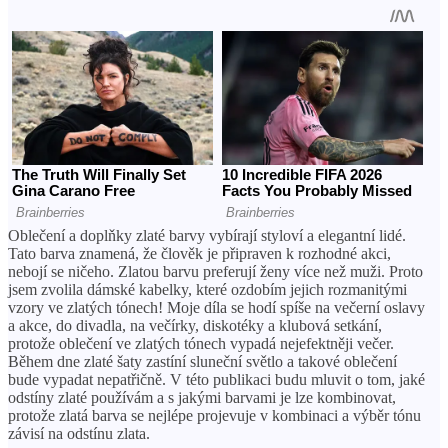
Oblečení a doplňky zlaté barvy vybírají styloví a elegantní lidé.
Tato barva znamená, že člověk je připraven k rozhodné akci,
nebojí se ničeho. Zlatou barvu preferují ženy více než muži. Proto
jsem zvolila dámské kabelky, které ozdobím jejich rozmanitými
vzory ve zlatých tónech! Moje díla se hodí spíše na večerní oslavy
a akce, do divadla, na večírky, diskotéky a klubová setkání,
protože oblečení ve zlatých tónech vypadá nejefektněji večer.
Během dne zlaté šaty zastíní sluneční světlo a takové oblečení
bude vypadat nepatřičně. V této publikaci budu mluvit o tom, jaké
odstíny zlaté používám a s jakými barvami je lze kombinovat,
protože zlatá barva se nejlépe projevuje v kombinaci a výběr tónu
závisí na odstínu zlata.