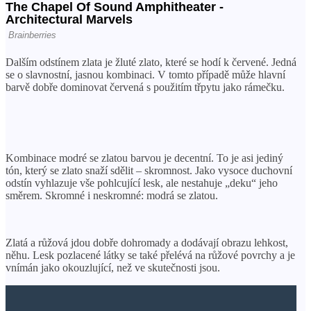
Dalším odstínem zlata je žluté zlato, které se hodí k červené. Jedná
se o slavnostní, jasnou kombinaci. V tomto případě může hlavní
barvě dobře dominovat červená s použitím třpytu jako rámečku.
Kombinace modré se zlatou barvou je decentní. To je asi jediný
tón, který se zlato snaží sdělit – skromnost. Jako vysoce duchovní
odstín vyhlazuje vše pohlcující lesk, ale nestahuje „deku“ jeho
směrem. Skromné ​​i neskromné: modrá se zlatou.
Zlatá a růžová jdou dobře dohromady a dodávají obrazu lehkost,
něhu. Lesk pozlacené látky se také přelévá na růžové povrchy a je
vnímán jako okouzlující, než ve skutečnosti jsou.