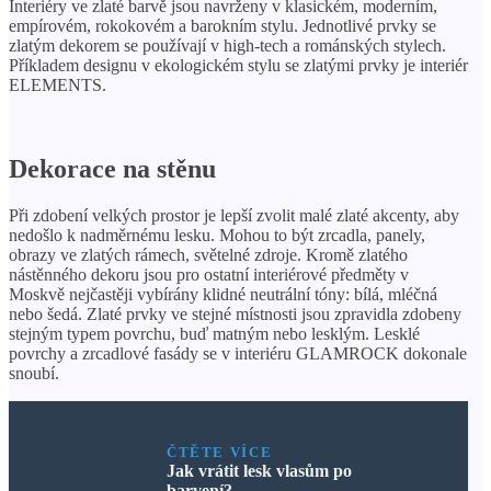
Interiéry ve zlaté barvě jsou navrženy v klasickém, moderním,
empírovém, rokokovém a barokním stylu. Jednotlivé prvky se
zlatým dekorem se používají v high-tech a románských stylech.
Příkladem designu v ekologickém stylu se zlatými prvky je interiér
ELEMENTS.
Dekorace na stěnu
Při zdobení velkých prostor je lepší zvolit malé zlaté akcenty, aby
nedošlo k nadměrnému lesku. Mohou to být zrcadla, panely,
obrazy ve zlatých rámech, světelné zdroje. Kromě zlatého
nástěnného dekoru jsou pro ostatní interiérové ​​​​předměty v
Moskvě nejčastěji vybírány klidné neutrální tóny: bílá, mléčná
nebo šedá. Zlaté prvky ve stejné místnosti jsou zpravidla zdobeny
stejným typem povrchu, buď matným nebo lesklým. Lesklé
povrchy a zrcadlové fasády se v interiéru GLAMROCK dokonale
snoubí.
ČTĚTE VÍCE
Jak vrátit lesk vlasům po
barvení?