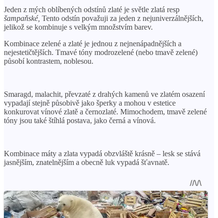
Jeden z mých oblíbených odstínů zlaté je světle zlatá resp
šampaňské,
Tento odstín považuji za jeden z nejuniverzálnějších,
jelikož se kombinuje s velkým množstvím barev.
Kombinace zelené a zlaté je jednou z nejnenápadnějších a
nejestetičtějších. Tmavé tóny modrozelené (nebo tmavě zelené)
působí kontrastem, noblesou.
Smaragd, malachit, převzaté z drahých kamenů ve zlatém osazení
vypadají stejně působivě jako šperky a mohou v estetice
konkurovat vínové zlatě a černozlaté. Mimochodem, tmavě zelené
tóny jsou také štíhlá postava, jako černá a vínová.
Kombinace máty a zlata vypadá obzvláště krásně – lesk se stává
jasnějším, znatelnějším a obecně luk vypadá šťavnatě.