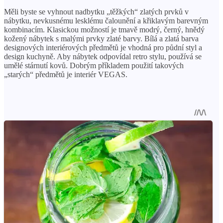
Měli byste se vyhnout nadbytku „těžkých“ zlatých prvků v
nábytku, nevkusnému lesklému čalounění a křiklavým barevným
kombinacím. Klasickou možností je tmavě modrý, černý, hnědý
kožený nábytek s malými prvky zlaté barvy. Bílá a zlatá barva
designových interiérových předmětů je vhodná pro půdní styl a
design kuchyně. Aby nábytek odpovídal retro stylu, používá se
umělé stárnutí kovů. Dobrým příkladem použití takových
„starých“ předmětů je interiér VEGAS.