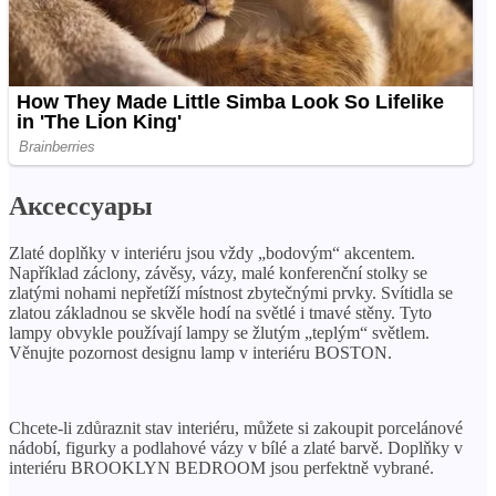
Аксессуары
Zlaté doplňky v interiéru jsou vždy „bodovým“ akcentem.
Například záclony, závěsy, vázy, malé konferenční stolky se
zlatými nohami nepřetíží místnost zbytečnými prvky. Svítidla se
zlatou základnou se skvěle hodí na světlé i tmavé stěny. Tyto
lampy obvykle používají lampy se žlutým „teplým“ světlem.
Věnujte pozornost designu lamp v interiéru BOSTON.
Chcete-li zdůraznit stav interiéru, můžete si zakoupit porcelánové
nádobí, figurky a podlahové vázy v bílé a zlaté barvě. Doplňky v
interiéru BROOKLYN BEDROOM jsou perfektně vybrané.