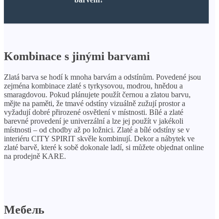
Kombinace s jinými barvami
Zlatá barva se hodí k mnoha barvám a odstínům. Povedené jsou
zejména kombinace zlaté s tyrkysovou, modrou, hnědou a
smaragdovou. Pokud plánujete použít černou a zlatou barvu,
mějte na paměti, že tmavé odstíny vizuálně zužují prostor a
vyžadují dobré přirozené osvětlení v místnosti. Bílé a zlaté
barevné provedení je univerzální a lze jej použít v jakékoli
místnosti – od chodby až po ložnici. Zlaté a bílé odstíny se v
interiéru CITY SPIRIT skvěle kombinují. Dekor a nábytek ve
zlaté barvě, které k sobě dokonale ladí, si můžete objednat online
na prodejně KARE.
Мебель