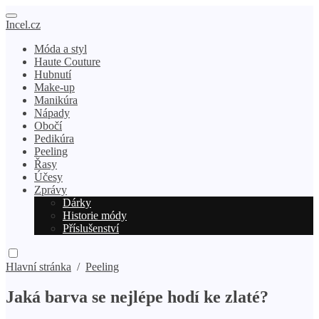
Incel.cz
Móda a styl
Haute Couture
Hubnutí
Make-up
Manikúra
Nápady
Obočí
Pedikúra
Peeling
Řasy
Účesy
Zprávy
Dárky
Historie módy
Příslušenství
Hlavní stránka
/
Peeling
Jaká barva se nejlépe hodí ke zlaté?