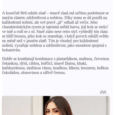
A konečně třetí odstín zlaté – tmavě zlatá má určitou podobnost se
starým zlatem: zdrženlivost a noblesu. Díky tomu se dá použít na
každodenní nošení, ale své pravé „já“ odhalí až večer. Jeho
charakteristickým rysem je tajemná snědá barva, její lesk se ztrácí
ve tmě a rodí se z ní. Staré zlato nese retro styl: vybledlý tón zlata
se blíží bronzu, jeho lesk se zmenšuje, i když povrch odráží světlo
ne méně než v jasném zlatě. Tón je vhodný pro každodenní
nošení, vyzařuje noblesu a zdrženlivost, jako moudrost spojená s
bohatstvím.
Dobře se kombinují kombinace s plameňákem, malinou, červenou
čekankou, dýní, cihlou, hořčicí, tmavě žlutou, khaki,
hnědozelenou, mořskou vlnou, bouřkou, lilkem, hroznem, hořkou
čokoládou, slonovinou a zářivě černou.